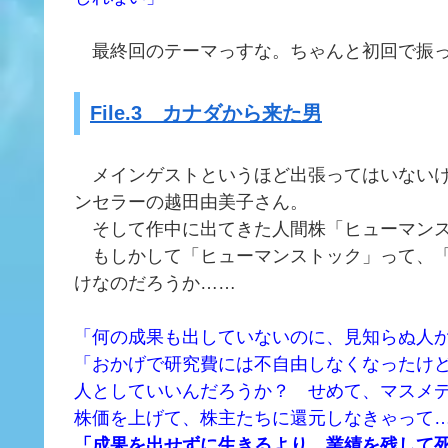
最終回のテーマっすな。ちゃんと初回で振
File.3 カナダから来た男
メインゲストというほど出張ってはいないけ
ンセラーの越田由美子さん。
そして作中に出てきた人間株「ヒューマン
もしかして「ヒューマンストック」って、「
けなのだろうか……
「何の成果も出していないのに、見知らぬ人
「おかげで研究費には不自由しなくなったけ
人としていいんだろうか？ せめて、マスメ
株価を上げて、株主たちに還元しなきゃって
「成果を出せずに生きるより、業績を残して