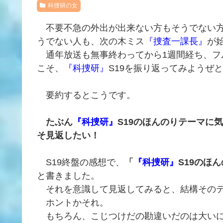
科捜研の女
不要不急の外出が出来ない方もそうでない方
うでない人も、次の木ミス
『捜査一課長』
が
通年放送も無事終わってから1週間経ち、フ
こそ、
『科捜研』
S19を振り返ってみようぜ
要約するとこうです。
たぶん
『科捜研』
S19のほんのりテーマに
そ見返したい！
S19終盤の感想で、
「
『科捜研』
S19のほ
と書きました。
それを意識して見返してみると、結構そのテ
ホントかそれ。
もちろん、こじつけだの勘違いだのは大いに