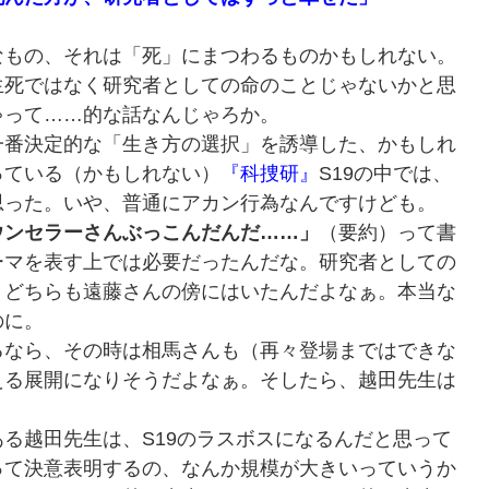
もの、それは「死」にまつわるものかもしれない。
死ではなく研究者としての命のことじゃないかと思
ゃって……的な話なんじゃろか。
番決定的な「生き方の選択」を誘導した、かもしれ
っている（かもしれない）
『科捜研』
S19の中では、
思った。いや、普通にアカン行為なんですけども。
ウンセラーさんぶっこんだんだ……」
（要約）って書
ーマを表す上では必要だったんだな。研究者としての
。どちらも遠藤さんの傍にはいたんだよなぁ。本当な
のに。
なら、その時は相馬さんも（再々登場まではできな
える展開になりそうだよなぁ。そしたら、越田先生は
る越田先生は、S19のラスボスになるんだと思って
って決意表明するの、なんか規模が大きいっていうか