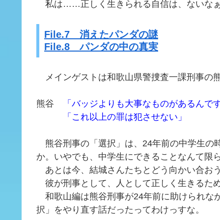
私は……正しく生きられる自信は、ないなぁ
File.7 消えたパンダの謎
File.8 パンダの中の真実
メインゲストは和歌山県警捜査一課刑事の熊
熊谷
「バッジよりも大事なものがあるんで
「これ以上の罪は犯させない」
熊谷刑事の「選択」は、24年前の中学生の
か。いやでも、中学生にできることなんて限
あとは今、結城さんたちとどう向かい合お
彼が刑事として、人として正しく生きるため
和歌山編は熊谷刑事が24年前に助けられな
択」をやり直す話だったってわけっすな。