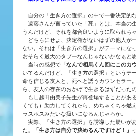
自分の「生き方の選択」の中で一番決定的な
遠藤さんが言っていた「死」とは、本当の生
うんだけど、それを都合良いように取られち
どちらにせよ、決定権がないはずの他人が一
ない。それは「生き方の選択」がテーマにな
おそらく最大のタブーなんじゃないかなぁと
当時の感想で
「なんで相馬くん回にこのカ
いてるんだけど、「生き方の選択」というテ
命を信じる友人と、死へと誘うカウンセラー
ら、友人の存在のおかげで生きるはずだった
もし越田由美子先生が再登場することがある
くても）助力してくれたら、めちゃくちゃ燃
ラスボスみたいな扱いになるんじゃろか。
実際、「生き方の選択」を誘導した疑いがあ
た。
「生き方は自分で決めるんですけど！」