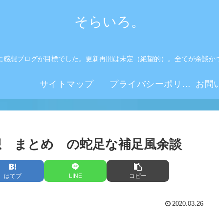
そらいろ。
に感想ブログが目標でした。更新再開は未定（絶望的）。全てが余談か
。
サイトマップ
プライバシーポリシー
感想 まとめ の蛇足な補足風余談
はてブ
LINE
コピー
2020.03.26