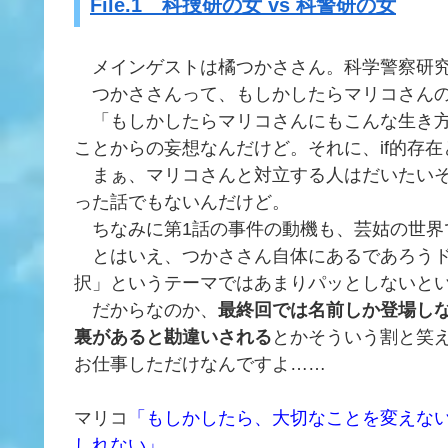
File.1 科捜研の女 vs 科警研の女
メインゲストは橘つかささん。科学警察研究
つかささんって、もしかしたらマリコさんのi
「もしかしたらマリコさんにもこんな生き方
ことからの妄想なんだけど。それに、if的存
まぁ、マリコさんと対立する人はだいたいそ
った話でもないんだけど。
ちなみに第1話の事件の動機も、芸姑の世界
とはいえ、つかささん自体にあるであろうド
択」というテーマではあまりパッとしないと
だからなのか、
最終回では名前しか登場し
裏があると勘違いされる
とかそういう割と笑
お仕事しただけなんですよ……
マリコ
「もしかしたら、大切なことを変えな
しれない」