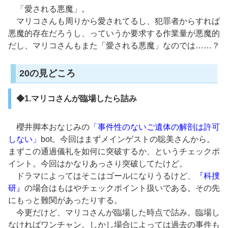
「愛される悪魔」。
マリコさんも周りから愛されてるし、犯罪者からすれば
悪魔的存在だろうし、っていうか要求する作業量が悪魔的
だし、マリコさんもまた「愛される悪魔」なのでは……？
20の見どころ
◆1.マリコさんが臨場したら詰み
櫻井脚本おなじみの
「事件性のないご遺体の解剖は許可
しない」
bot。今回はまずメインゲストの聡美さんから。
まずこの通過儀礼を如何に突破するか、というチェックポ
イント。今回はかなりあっさり突破してたけど。
ドラマによってはそこはゴールになりうるけど、
『科捜
研』
の場合はもはやチェックポイント扱いである。その先
にもっと難関があったりする。
今更だけど、マリコさんが臨場した時点で詰み。臨場し
なければワンチャン。しかし場合によっては過去の事件も