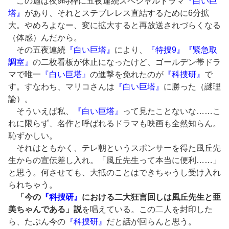
この週は夜9時枠に五夜連続スペシャルドラマ
『白い巨
塔』
があり、それとステブレレス直結するために6分拡
大。やめろよなー、変に拡大すると再放送されづらくなる
（体感）んだから。
その五夜連続
『白い巨塔』
により、
『特捜9』『緊急取
調室』
の二枚看板が休止になったけど、ゴールデン帯ドラ
マで唯一
『白い巨塔』
の進撃を免れたのが
『科捜研』
で
す。すなわち、マリコさんは
『白い巨塔』
に勝った（謎理
論）。
そういえば私、
『白い巨塔』
って見たことないな……こ
れに限らず、名作と呼ばれるドラマも映画も全然知らん。
恥ずかしい。
それはともかく、テレ朝というスポンサーを得た風丘先
生からの宣伝差し入れ。「風丘先生って本当に便利……」
と思う。何させても、大抵のことはできちゃうし受け入れ
られちゃう。
「今の
『科捜研』
における二大狂言回しは風丘先生と亜
美ちゃんである」説
を唱えている。この二人を封印した
ら、たぶん今の
『科捜研』
だと話が回らんと思う。