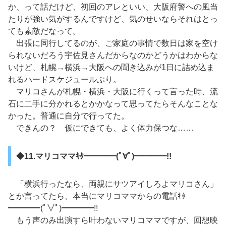
か、って話だけど、初回のアレといい、大阪府警への風当
たりが強い気がするんですけど、気のせいならそれはとっ
ても素敵だなって。
出張に同行してるのが、ご家庭の事情で数日は家を空け
られないだろう宇佐見さんだからなのかどうかはわからな
いけど、札幌→横浜→大阪への聞き込みが1日に詰め込ま
れるハードスケジュールぶり。
マリコさんが札幌・横浜・大阪に行くって言った時、流
石に二手に分かれるとかかなって思ってたらそんなことな
かった。普通に自分で行ってた。
できんの？ 仮にできても、よく体力保つな……
◆11.マリコママｷﾀ━━━━(ﾟ∀ﾟ)━━━━!!
「横浜行ったなら、両親にサツアイしろよマリコさん」
とか言ってたら、本当にマリコママからの電話ｷﾀ
━━━━(ﾟ∀ﾟ)━━━━!!
もう声のみ出演すら叶わないマリコママですが、回想映