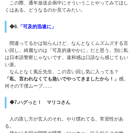
この際、通年放送企画中にそういうことやってみてほし
くはある。どうなるのか見てみたい。
◆6.
「可及的迅速に」
間違ってるかは知らんけど、なんとなくムズムズする言
い回し。綺麗なのは「可及的速やかに」だと思う。別に私
は日本語警察じゃないです。違和感は口語なら感じてもい
い派。
なんとなく風丘先生、この言い回し気に入ってる？
「私、言われなくても急いでやってきましたから！」
感。
何その下僕ムーブ……
◆7.ハグっと！ マリコさん
人の誑し方が玄人のそれ。やり慣れてる。常習性があ
る。