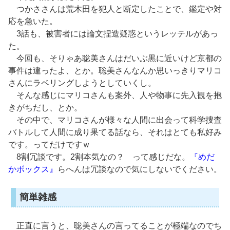
つかささんは荒木田を犯人と断定したことで、鑑定や対
応を急いた。
3話も、被害者には論文捏造疑惑というレッテルがあっ
た。
今回も、そりゃあ聡美さんはだいぶ黒に近いけど京都の
事件は違ったよ、とか。聡美さんなんか思いっきりマリコ
さんにラベリングしようとしていくし。
そんな感じにマリコさんも案外、人や物事に先入観を抱
きがちだし、とか。
その中で、マリコさんが様々な人間に出会って科学捜査
バトルして人間に成り果てる話なら、それはとても私好み
です。ってだけですｗ
8割冗談です。2割本気なの？ って感じだな。
『めだ
かボックス』
らへんは冗談なので気にしないでください。
簡単雑感
正直に言うと、聡美さんの言ってることが極端なのでち