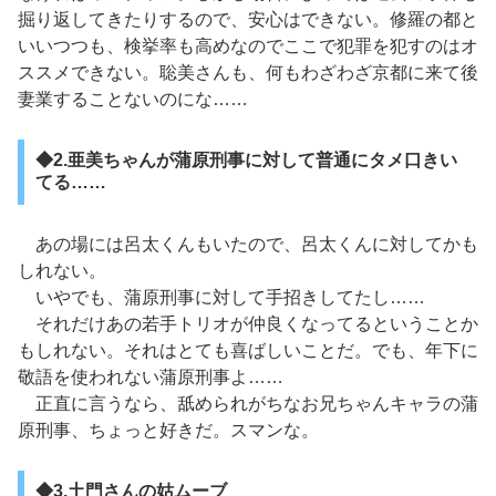
掘り返してきたりするので、安心はできない。修羅の都と
いいつつも、検挙率も高めなのでここで犯罪を犯すのはオ
ススメできない。聡美さんも、何もわざわざ京都に来て後
妻業することないのにな……
◆2.亜美ちゃんが蒲原刑事に対して普通にタメ口きい
てる……
あの場には呂太くんもいたので、呂太くんに対してかも
しれない。
いやでも、蒲原刑事に対して手招きしてたし……
それだけあの若手トリオが仲良くなってるということか
もしれない。それはとても喜ばしいことだ。でも、年下に
敬語を使われない蒲原刑事よ……
正直に言うなら、舐められがちなお兄ちゃんキャラの蒲
原刑事、ちょっと好きだ。スマンな。
◆3.土門さんの姑ムーブ