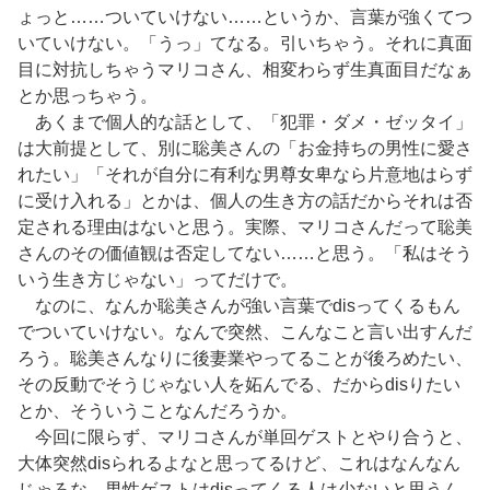
ょっと……ついていけない……というか、言葉が強くてつ
いていけない。「うっ」てなる。引いちゃう。それに真面
目に対抗しちゃうマリコさん、相変わらず生真面目だなぁ
とか思っちゃう。
あくまで個人的な話として、「犯罪・ダメ・ゼッタイ」
は大前提として、別に聡美さんの「お金持ちの男性に愛さ
れたい」「それが自分に有利な男尊女卑なら片意地はらず
に受け入れる」とかは、個人の生き方の話だからそれは否
定される理由はないと思う。実際、マリコさんだって聡美
さんのその価値観は否定してない……と思う。「私はそう
いう生き方じゃない」ってだけで。
なのに、なんか聡美さんが強い言葉でdisってくるもん
でついていけない。なんで突然、こんなこと言い出すんだ
ろう。聡美さんなりに後妻業やってることが後ろめたい、
その反動でそうじゃない人を妬んでる、だからdisりたい
とか、そういうことなんだろうか。
今回に限らず、マリコさんが単回ゲストとやり合うと、
大体突然disられるよなと思ってるけど、これはなんなん
じゃろな。男性ゲストはdisってくる人は少ないと思うん