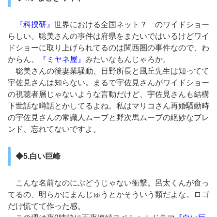
『科捜研』
世界における全国ネット？ のワイドショー
らしい。聡美さんの事件は府県をまたいではいるけどワイ
ドショーに取り上げられてるのは関西圏の事件なので、わ
からん。
『ミヤネ屋』
みたいなもんじゃろか。
聡美さんの後妻業騒動、日野所長と風丘先生は知ってて
宇佐見さんは知らない。まるで宇佐見さんがワイドショー
の視聴者層じゃないような言動だけど、宇佐見さんも結構
下世話な噂話とかしてるよね。私はマリコさん再婚騒動時
の宇佐見さんの常識人ムーブと野次馬ムーブの絶妙なブレ
ンド、忘れてないですよ。
◆5.白い巨峰
こんな名前なのにぶどうじゃない衝撃。呂太くんが食っ
てるの、明らかにまんじゅうとかそういう類だよな。ロゴ
だけ慌てて作った感。