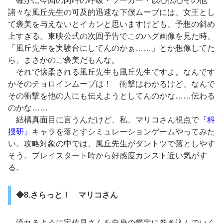
確かに今回の阿吽の呼吸・ツーカー・以心伝心その他
諸々な風丘先生の可及的迅速な下僕ムーブには、女王とし
て褒美を与えないとイカンと思いますけども、予想の斜め
上すぎる。東映公式の次回予告でこのハグ画像を見た時、
「風丘先生を実験台にしてんのかぁ……」とか想像してた
ら、まさかのご褒美だもんな。
それで懐柔される風丘先生も風丘先生ですよ。なんです
かそのチョロインムーブは！ 衝撃はわかるけど、なんで
その衝撃を他の人にも伝えようとしてんのかな……伝わる
のかな……
結構真面目に言うんだけど、私、マリコさん視点で
『科
捜研』
キャラを落とすシミュレーションゲームやってみた
い。攻略対象の中では、風丘先生がダントツで落としやす
そう。プレイスタート時から好感度カンスト近い気がす
る。
◆8.さらっと！ マリコさん
流れるように宇佐見さんを自身の鑑定に巻き込んでいく