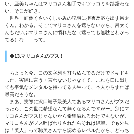
い、亜美ちゃんはマリコさん相手でもツッコミを躊躇わな
い。そこが好き。
世界一面倒くさいくしゃみの説明に拒否反応を出す呂太
くん。わかる。そこでマリコさんを遮らないから、呂太く
んもだいぶマリコさんに慣れたな（遮っても無駄とわかっ
てる）な……って。
◆13.マリコさんのブス！
ちょっと今、この文字列を打ち込んでるだけでドキドキ
した。実際に言う・言わないじゃなくて、これを口に出し
ても平気なメンタルを持ってる人生って、本人からすれば
最高だろうな。
まあ、実際に沢口靖子級美人であるマリコさんがブスだ
ったら、この世に希望なんて無くなるんですがー。別にマ
リコさんがブスじゃないから希望溢れるわけでもないが、
マリコさんがブス呼ばわりされたらそれは絶望。でも外見
は「美人」って聡美さんすら認めるレベルだから、どっち