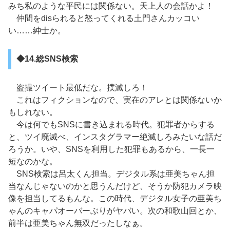
みち私のような平民には関係ない。天上人の会話かよ！
仲間をdisられると怒ってくれる土門さんカッコい
い……紳士か。
◆14.総SNS検索
盗撮ツイート最低だな。撲滅しろ！
これはフィクションなので、実在のアレとは関係ないか
もしれない。
今は何でもSNSに書き込まれる時代。犯罪者からする
と、ツイ廃滅べ、インスタグラマー絶滅しろみたいな話だ
ろうか。いや、SNSを利用した犯罪もあるから、一長一
短なのかな。
SNS検索は呂太くん担当。デジタル系は亜美ちゃん担
当なんじゃないのかと思うんだけど、そうか防犯カメラ映
像を担当してるもんな。この時代、デジタル女子の亜美ち
ゃんのキャパオーバーぶりがヤバい。次の和歌山回とか、
前半は亜美ちゃん無双だったしなぁ。