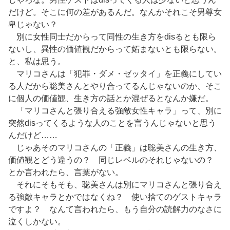
だけど。そこに何の差があるんだ。なんかそれこそ男尊女
卑じゃない？
別に女性同士だからって同性の生き方をdisるとも限ら
ないし、異性の価値観だからって妬まないとも限らない。
と、私は思う。
マリコさんは「犯罪・ダメ・ゼッタイ」を正義にしてい
る人だから聡美さんとやり合ってるんじゃないのか、そこ
に個人の価値観、生き方の話とか混ぜるとなんか嫌だ。
「マリコさんと張り合える強敵女性キャラ」って、別に
突然disってくるような人のことを言うんじゃないと思う
んだけど……
じゃあそのマリコさんの「正義」は聡美さんの生き方、
価値観とどう違うの？ 同じレベルのそれじゃないの？
とか言われたら、言葉がない。
それにそもそも、聡美さんは別にマリコさんと張り合え
る強敵キャラとかではなくね？ 使い捨てのゲストキャラ
ですよ？ なんて言われたら、もう自分の読解力のなさに
泣くしかない。