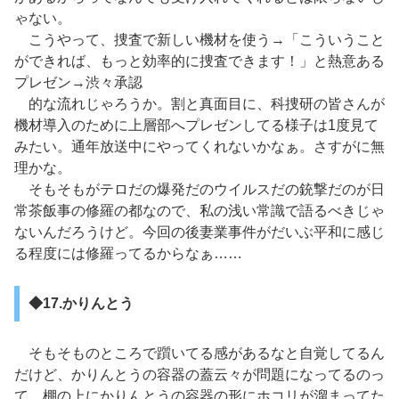
ゃない。
こうやって、捜査で新しい機材を使う→「こういうこと
ができれば、もっと効率的に捜査できます！」と熱意ある
プレゼン→渋々承認
的な流れじゃろうか。割と真面目に、科捜研の皆さんが
機材導入のために上層部へプレゼンしてる様子は1度見て
みたい。通年放送中にやってくれないかなぁ。さすがに無
理かな。
そもそもがテロだの爆発だのウイルスだの銃撃だのが日
常茶飯事の修羅の都なので、私の浅い常識で語るべきじゃ
ないんだろうけど。今回の後妻業事件がだいぶ平和に感じ
る程度には修羅ってるからなぁ……
◆17.かりんとう
そもそものところで躓いてる感があるなと自覚してるん
だけど、かりんとうの容器の蓋云々が問題になってるのっ
て、棚の上にかりんとうの容器の形にホコリが溜まってた