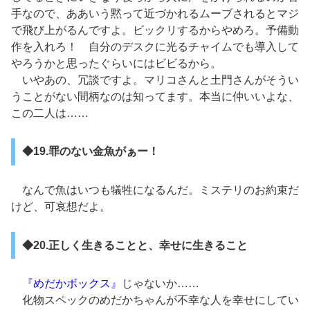
手なので、ああいう黙って近づかれるムーブされるとマジ
で飛び上がるんですよ。ビックリするからやめろ。予備動
作を入れろ！ 自分のデスクに光るチャイムでも導入して
やろうかと思ったぐらいにはビビるから。
いやあの、冗談ですよ。マリコさんと土門さんがそうい
うことがない間柄なのは知ってます。本当に仲いいよな、
この二人は……
◆19.罪のない金魚がぁー！
なんで魚はいつも犠牲になるんだ。ミステリのお約束だ
けど、可哀想だよ。
◆20.正しく生きることと、幸せに生きること
『めだかボックス』
じゃないか……
化物スペックのめだかちゃんが不幸な人を幸せにしてい