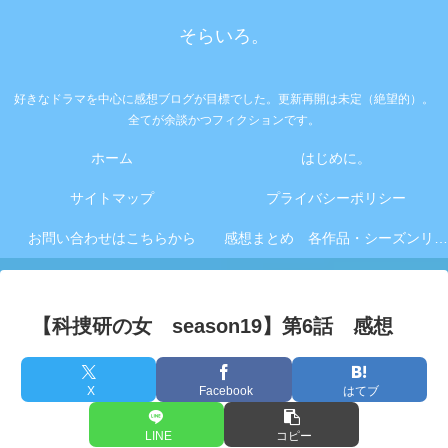
そらいろ。
好きなドラマを中心に感想ブログが目標でした。更新再開は未定（絶望的）。
全てが余談かつフィクションです。
ホーム
はじめに。
サイトマップ
プライバシーポリシー
お問い合わせはこちらから
感想まとめ 各作品・シーズンリンク集
【科捜研の女 season19】第6話 感想
X
Facebook
はてブ
LINE
コピー