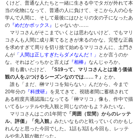
くけど、普通な人たちと一緒に生きる中でタガが外れて本
当の化物になって、普通の人に負けて、そこから人の心を
学んで人間に、そして最後にはひとりの女の子になったあ
の
『めだかボックス』
じゃないか……
マリコさんがそこまでいくとは思わないけど、でもマリ
コさんも人間に成り果てるときが来るのかな。完璧な正義
を求めすぎて周りを切り捨て始めるマリコさんに、土門さ
んが
「人間は正しすぎたらダメなんだ！」
とか言うのか
な。それはどっちかと言えば
『相棒』
なんじゃろか。
前も書いたけど、
「S19って、マリコさんとは違う価値
観の人をぶつけるシーズンなのでは……？」
とか。
誰も「まだ、榊マリコを知らない」んだから、今まで
20年分の
『科捜研』
を見てきて、視聴者間に蓄積されて
ある程度共通認識になってる「榊マリコ」像も、作中で描
いてるレッテルや先入観と同じなのかもよ？みたいな。
マリコさんはこの1年間で
「周囲（世間）からのレッテ
ル、評価」「先入観」
みたいなものと戦っていくのかもし
れんなと思った今回でした。1話も3話も今回も、レッテ
ルや先入観が敵だった。