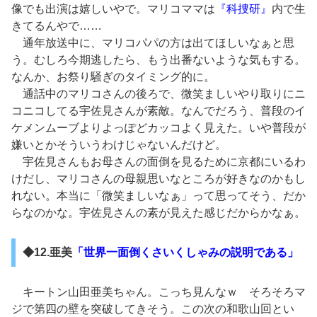
像でも出演は嬉しいやで。マリコママは
『科捜研』
内で生
きてるんやで……
通年放送中に、マリコパパの方は出てほしいなぁと思
う。むしろ今期逃したら、もう出番ないような気もする。
なんか、お祭り騒ぎのタイミング的に。
通話中のマリコさんの後ろで、微笑ましいやり取りにニ
コニコしてる宇佐見さんが素敵。なんでだろう、普段のイ
ケメンムーブよりよっぽどカッコよく見えた。いや普段が
嫌いとかそういうわけじゃないんだけど。
宇佐見さんもお母さんの面倒を見るために京都にいるわ
けだし、マリコさんの母親思いなところが好きなのかもし
れない。本当に「微笑ましいなぁ」って思ってそう、だか
らなのかな。宇佐見さんの素が見えた感じだからかなぁ。
◆12.亜美
「世界一面倒くさいくしゃみの説明である」
キートン山田亜美ちゃん。こっち見んなｗ そろそろマ
ジで第四の壁を突破してきそう。この次の和歌山回とい