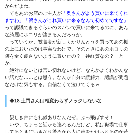
からだよね。
でもあのお店のご主人が
「奥さんがよう買いに来てくれ
ますわ」「留さんがこれ買いに来るなんて初めてですな」
って認識できるぐらいのスパンで買いに来てるのに、あん
な綺麗にホコリが溜まるんだろうか。
っていうか、被害者が新しくかりんとうを買ってあの棚
の上においたのは事実なわけで、そのときにあのホコリの
跡を全く崩さないように置いたの？ 神経質なの？ と
か。
絶対にないとは言い切れないけど、なんかよくわかんな
い話だな……とは思う。なんか自分の読解力、認識が問題
なだけな気もする。自信なくて泣けてくるｗ
◆18.土門さんは相変わらずノックしないな
親しき仲にも礼儀ありなんだぞ。ぶっ飛ばすぞ！
いや、ちょっと話から逸れるんだけど、私は職場で仕事
してるときにいきなり後ろから人に声をかけられるのが苦