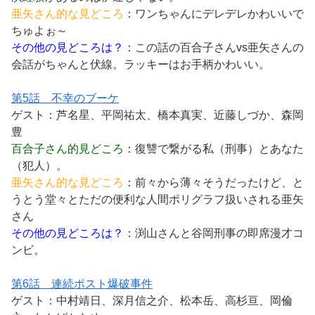
亜矢さん的な見どころ
：ワンちゃんにデレデレかわいいで
ちゅよぉ～
その他の見どころは？
：この話の百合子さんvs亜矢さんの
会話がちゃんと伏線。ラッキーはお手柄かわいい。
第5話 不幸のブーケ
ゲスト：芦名星、平岡祐太、橋本真実、近藤しづか、森岡
豊
百合子さん的見どころ
：復讐で繋がる私（刑事）とあなた
（犯人）。
亜矢さん的な見どころ
：前々から薄々そうだったけど、と
うとう堂々とただの便利な人間ポリグラフ扱いされる亜矢
さん
その他の見どころは？
：渕山さんと谷岡刑事の即席漫才コ
ンビ。
第6話 連続ポスト爆破事件
ゲスト：中村靖日、深月信之介、松本岳、高杉亘、岡倫