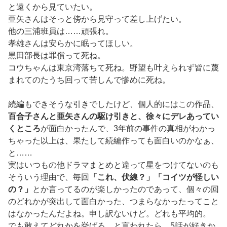
と遠くから見ていたい。
亜矢さんはそっと傍から見守って差し上げたい。
他の三浦班員は……頑張れ。
孝雄さんは安らかに眠ってほしい。
黒田部長は罪償って死ね。
コウちゃんは東京湾落ちて死ね。野望も叶えられず皆に蔑
まれてのたうち回って苦しんで惨めに死ね。
続編もできそうな引きでしたけど、個人的にはこの作品、
百合子さんと亜矢さんの駆け引きと、徐々にデレあってい
くところ
が面白かったんで、3年前の事件の真相がわかっ
ちゃった以上は、果たして続編作っても面白いのかなぁ、
と……
実はいつもの他ドラマまとめと違って星をつけてないのも
そういう理由で、毎回
「これ、伏線？」「コイツが怪しい
の？」
とか言ってるのが楽しかったのであって、個々の回
のどれかが突出して面白かった、つまらなかったってこと
はなかったんだよね。申し訳ないけど。どれも平均的。
でも敢えてどれかを挙げろ、と言われたら、5話が好きか