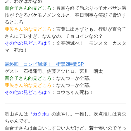
之、わかばかなめ
百合子さん的見どころ
：冒頭を経て尚ぶりっ子オバサン演
技ができるバケモノメンタルと、春日刑事を笑顔で脅迫す
るところ
亜矢さん的な見どころ
：言葉に出さずとも、行動が百合子
さんにデレすぎ。なんなの、チョロインなの？
その他の見どころは？
：文春砲滅べ！ モンスターカスタ
マー死ね！
最終回 コンビ崩壊！ 衝撃2時間SP
ゲスト：石橋蓮司、佐藤アツヒロ、宮川一朗太
百合子さん的見どころ
：なんつーか全部。
亜矢さん的な見どころ
：なんつーか全部。
その他の見どころは？
：コウちゃん死ね！
渕山さんは
『カクホ』
の癒やし。一推し。次点推しは真央
ちゃんです。
百合子さんは面白いしすごい人だけど、若干怖いのでそっ