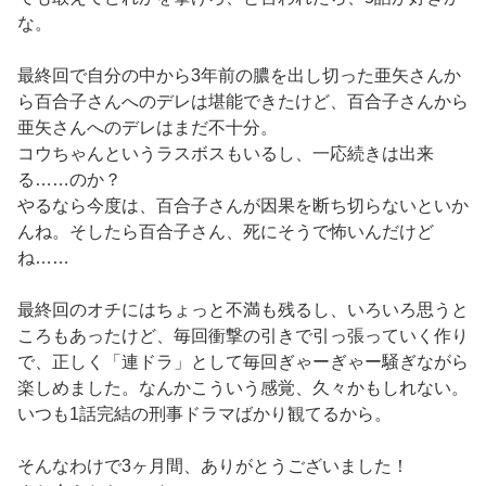
な。
最終回で自分の中から3年前の膿を出し切った亜矢さんか
ら百合子さんへのデレは堪能できたけど、百合子さんから
亜矢さんへのデレはまだ不十分。
コウちゃんというラスボスもいるし、一応続きは出来
る……のか？
やるなら今度は、百合子さんが因果を断ち切らないといか
んね。そしたら百合子さん、死にそうで怖いんだけど
ね……
最終回のオチにはちょっと不満も残るし、いろいろ思うと
ころもあったけど、毎回衝撃の引きで引っ張っていく作り
で、正しく「連ドラ」として毎回ぎゃーぎゃー騒ぎながら
楽しめました。なんかこういう感覚、久々かもしれない。
いつも1話完結の刑事ドラマばかり観てるから。
そんなわけで3ヶ月間、ありがとうございました！