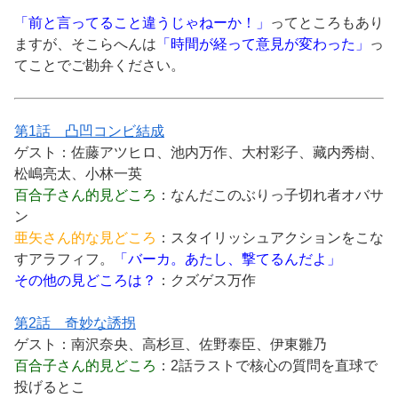
「前と言ってること違うじゃねーか！」
ってところもあり
ますが、そこらへんは
「時間が経って意見が変わった」
っ
てことでご勘弁ください。
第1話 凸凹コンビ結成
ゲスト：佐藤アツヒロ、池内万作、大村彩子、藏内秀樹、
松嶋亮太、小林一英
百合子さん的見どころ
：なんだこのぶりっ子切れ者オバサ
ン
亜矢さん的な見どころ
：スタイリッシュアクションをこな
すアラフィフ。
「バーカ。あたし、撃てるんだよ」
その他の見どころは？
：クズゲス万作
第2話 奇妙な誘拐
ゲスト：南沢奈央、高杉亘、佐野泰臣、伊東雛乃
百合子さん的見どころ
：2話ラストで核心の質問を直球で
投げるとこ