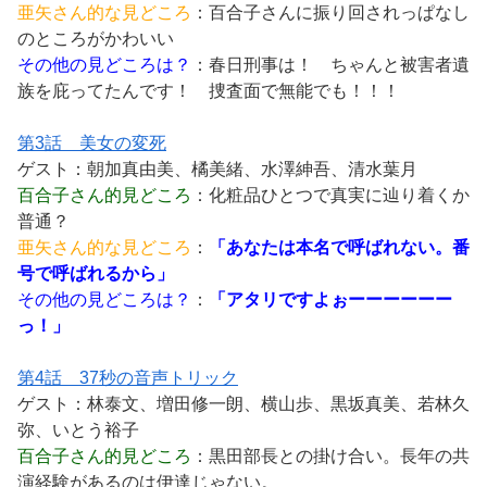
亜矢さん的な見どころ
：百合子さんに振り回されっぱなし
のところがかわいい
その他の見どころは？
：春日刑事は！ ちゃんと被害者遺
族を庇ってたんです！ 捜査面で無能でも！！！
第3話 美女の変死
ゲスト：朝加真由美、橘美緒、水澤紳吾、清水葉月
百合子さん的見どころ
：化粧品ひとつで真実に辿り着くか
普通？
亜矢さん的な見どころ
：
「あなたは本名で呼ばれない。番
号で呼ばれるから」
その他の見どころは？
：
「アタリですよぉーーーーーー
っ！」
第4話 37秒の音声トリック
ゲスト：林泰文、増田修一朗、横山歩、黒坂真美、若林久
弥、いとう裕子
百合子さん的見どころ
：黒田部長との掛け合い。長年の共
演経験があるのは伊達じゃない。