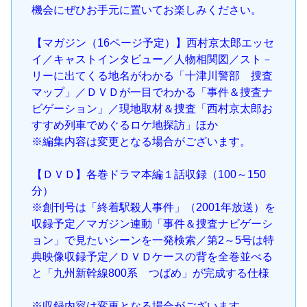
機会にぜひお手元に置いてお楽しみください。
【マガジン（16ページ予定）】西村京太郎エッセ
イ／キャストインタビュー／人物相関図／スト－
リーに出てくる地名がわかる「十津川警部 捜査
マップ」／ＤＶＤが一目でわかる「事件＆捜査ナ
ビゲーション」／現地取材＆捜査「西村京太郎お
すすめ列車でめぐるロケ地探訪」ほか
※編集内容は変更となる場合がございます。
【ＤＶＤ】各巻ドラマ本編１話収録（100～150
分）
※創刊号は「終着駅殺人事件」（2001年放送）を
収録予定／マガジン連動「事件＆捜査ナビゲーシ
ョン」で見たいシーンを一発検索／第2～5号は特
典映像収録予定／ＤＶＤケースの背を全巻並べる
と「九州新幹線800系 つばめ」が完成する仕様
※収録内容は変更となる場合がございます。