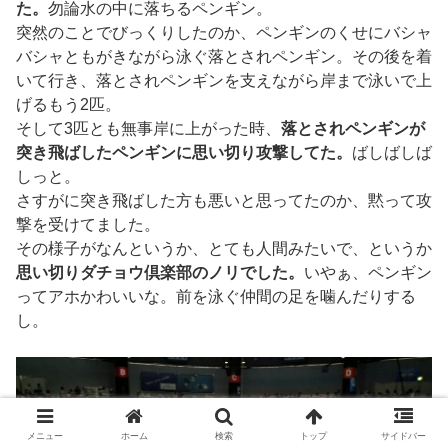
た。
勿論水の中に落ちるペンギン。
突然のことでびっくりしたのか、ペンギンのくせにバシャ
バシャともがきながら泳ぐ落とされペンギン。その後を着
いて行き、落とされペンギンを支えながら岸まで泳いで上
げるもう2匹。
そして3匹とも無事岸に上がった時、
落とされペンギンが
突き飛ばしたペンギンに思い切り攻撃してた。
ばしばしば
しっと。
さすがに突き飛ばした方も悪いと思ってたのか、黙って攻
撃を受けてました。
その様子がなんというか、とても人間みたいで、というか
思い切りダチョウ倶楽部のノリでした。
いやぁ、ペンギン
ってアホかわいいな。前を泳ぐ仲間の足を噛んだりする
し。
メニュー
ホーム
検索
トップ
サイドバー