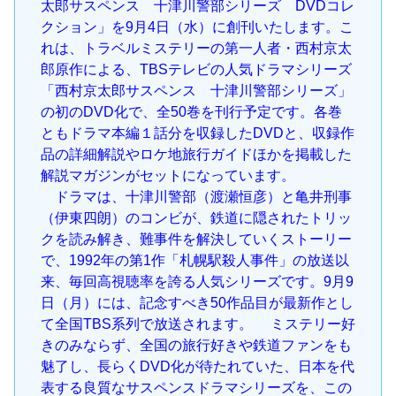
太郎サスペンス 十津川警部シリーズ DVDコレ
クション」を9月4日（水）に創刊いたします。こ
れは、トラベルミステリーの第一人者・西村京太
郎原作による、TBSテレビの人気ドラマシリーズ
「西村京太郎サスペンス 十津川警部シリーズ」
の初のDVD化で、全50巻を刊行予定です。各巻
ともドラマ本編１話分を収録したDVDと、収録作
品の詳細解説やロケ地旅行ガイドほかを掲載した
解説マガジンがセットになっています。
ドラマは、十津川警部（渡瀬恒彦）と亀井刑事
（伊東四朗）のコンビが、鉄道に隠されたトリッ
クを読み解き、難事件を解決していくストーリー
で、1992年の第1作「札幌駅殺人事件」の放送以
来、毎回高視聴率を誇る人気シリーズです。9月9
日（月）には、記念すべき50作品目が最新作とし
て全国TBS系列で放送されます。 ミステリー好
きのみならず、全国の旅行好きや鉄道ファンをも
魅了し、長らくDVD化が待たれていた、日本を代
表する良質なサスペンスドラマシリーズを、この