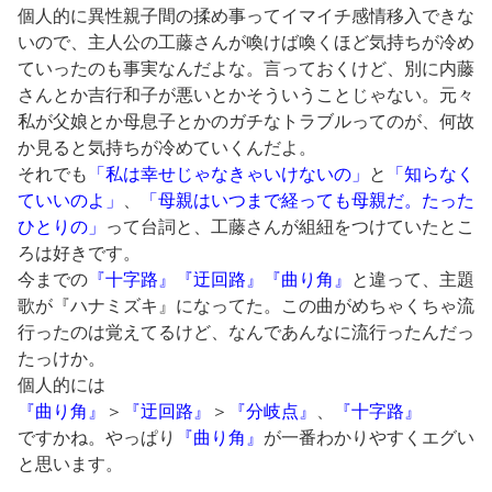
個人的に異性親子間の揉め事ってイマイチ感情移入できな
いので、主人公の工藤さんが喚けば喚くほど気持ちが冷め
ていったのも事実なんだよな。言っておくけど、別に内藤
さんとか吉行和子が悪いとかそういうことじゃない。元々
私が父娘とか母息子とかのガチなトラブルってのが、何故
か見ると気持ちが冷めていくんだよ。
それでも
「私は幸せじゃなきゃいけないの」
と
「知らなく
ていいのよ」
、
「母親はいつまで経っても母親だ。たった
ひとりの」
って台詞と、工藤さんが組紐をつけていたとこ
ろは好きです。
今までの
『十字路』『迂回路』『曲り角』
と違って、主題
歌が『ハナミズキ』になってた。この曲がめちゃくちゃ流
行ったのは覚えてるけど、なんであんなに流行ったんだっ
たっけか。
個人的には
『曲り角』
＞
『迂回路』
＞
『分岐点』
、
『十字路』
ですかね。やっぱり
『曲り角』
が一番わかりやすくエグい
と思います。