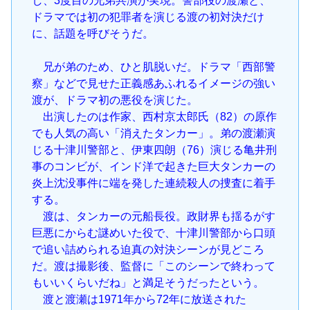
し、3度目の兄弟共演が実現。警部役の渡瀬と、
ドラマでは初の犯罪者を演じる渡の初対決だけ
に、話題を呼びそうだ。
兄が弟のため、ひと肌脱いだ。ドラマ「西部警
察」などで見せた正義感あふれるイメージの強い
渡が、ドラマ初の悪役を演じた。
出演したのは作家、西村京太郎氏（82）の原作
でも人気の高い「消えたタンカー」。弟の渡瀬演
じる十津川警部と、伊東四朗（76）演じる亀井刑
事のコンビが、インド洋で起きた巨大タンカーの
炎上沈没事件に端を発した連続殺人の捜査に着手
する。
渡は、タンカーの元船長役。政財界も揺るがす
巨悪にからむ謎めいた役で、十津川警部から口頭
で追い詰められる迫真の対決シーンが見どころ
だ。渡は撮影後、監督に「このシーンで終わって
もいいくらいだね」と満足そうだったという。
渡と渡瀬は1971年から72年に放送された