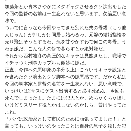
加藤茶とか青木さやかにメタギャグさせるクソ演出をした
今回の監督の名前は一生忘れないと思います。勿論悪い意
味で。
ついでに言うなら今回やってきた別れた夫の母親（もう他
人じゃん）が押しかけ同居し始めるわ、元嫁の結婚指輪を
売り飛ばそうとするわ、孫を甘やかすわで何この毒母。う
わぁ嫌だ。こんな人の傍で暮らすとか絶対嫌だ。
それから西村雅彦の高圧的なキャラは見飽きたし、職場で
イチャつく刑事カップルも微妙に嫌だ。
正直、今作への悪印象の半分以上はこういうキャラ設定と
か含めたクソ演出とクソ脚本への嫌悪感です。だから私は
今回の脚本家と監督の名前を一生忘れない。悪い意味で。
いっけいは2サスにゲスト出演すると必ず死ぬな。今回も
死んでしまったよ。たまには犯人とか、めちゃくちゃ怪し
いけどミスリード役とかはしないのかしら。昔はやってた
よね。
「パパは政治家として市民のために頑張ってました！」と
言っても、いっけいのやったことは自身の息子を殺した犯