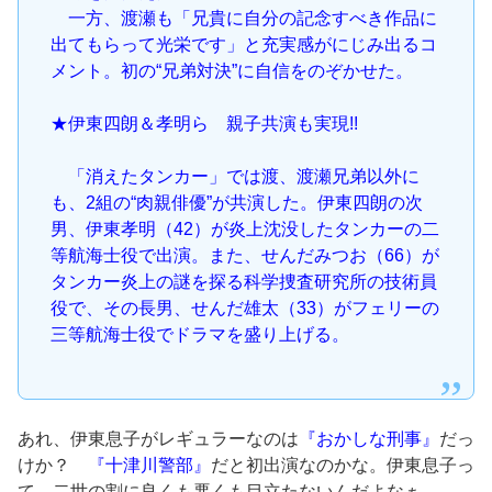
一方、渡瀬も「兄貴に自分の記念すべき作品に
出てもらって光栄です」と充実感がにじみ出るコ
メント。初の“兄弟対決”に自信をのぞかせた。
★伊東四朗＆孝明ら 親子共演も実現!!
「消えたタンカー」では渡、渡瀬兄弟以外に
も、2組の“肉親俳優”が共演した。伊東四朗の次
男、伊東孝明（42）が炎上沈没したタンカーの二
等航海士役で出演。また、せんだみつお（66）が
タンカー炎上の謎を探る科学捜査研究所の技術員
役で、その長男、せんだ雄太（33）がフェリーの
三等航海士役でドラマを盛り上げる。
あれ、伊東息子がレギュラーなのは
『おかしな刑事』
だっ
けか？
『十津川警部』
だと初出演なのかな。伊東息子っ
て、二世の割に良くも悪くも目立たないんだよなぁ。