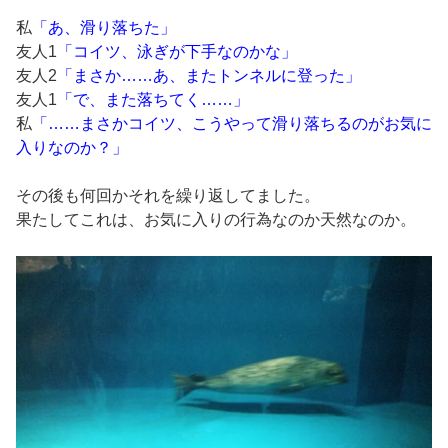
私
「あ、滑り落ちた」
友人1
「コイツ、泳ぎが下手なのかな」
友人2
「まさか……あ、またトンネルに登った」
友人1
「で、また落ちてく……」
私
「……まさかコイツ、こうやって滑り落ちるのがお気に
入りなのか？」
その後も何回かそれを繰り返してました。
果たしてこれは、お気に入りの行為なのか天然なのか。