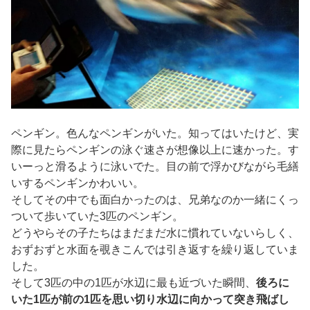
ペンギン。色んなペンギンがいた。知ってはいたけど、実
際に見たらペンギンの泳ぐ速さが想像以上に速かった。す
いーっと滑るように泳いでた。目の前で浮かびながら毛繕
いするペンギンかわいい。
そしてその中でも面白かったのは、兄弟なのか一緒にくっ
ついて歩いていた3匹のペンギン。
どうやらその子たちはまだまだ水に慣れていないらしく、
おずおずと水面を覗きこんでは引き返すを繰り返していま
した。
そして3匹の中の1匹が水辺に最も近づいた瞬間、
後ろに
いた1匹が前の1匹を思い切り水辺に向かって突き飛ばし