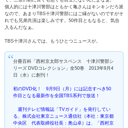
個人的には十津川警部はともかく亀さんはキンキンだろ派
なので、あまりTBS十津川警部にはご縁がないのですがそ
れでも兄弟共演は楽しみです。50作目ともなると、気合
入るんだなぁ。
TBS十津川さんでは、もうひとつニュースが。
分冊百科「西村京太郎サスペンス 十津川警部シ
リーズ DVDコレクション」全50巻 2013年9月4
日（水）に創刊！
初のDVD化！ 9月9日（月）には記念すべき50
作目となる最新作を全国TBS系列で放送！
週刊テレビ情報誌「TVガイド」を発行してい
る、株式会社東京ニュース通信社（本社：東京都
中央区 代表取締役社長：奥山卓）は、「西村京