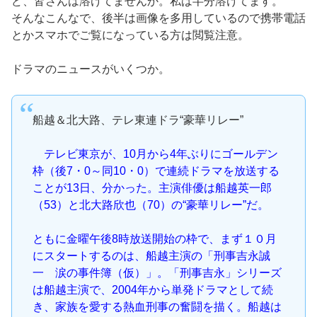
ど、皆さんは溶けてませんか。私は半分溶けてます。
そんなこんなで、後半は画像を多用しているので携帯電話
とかスマホでご覧になっている方は閲覧注意。
ドラマのニュースがいくつか。
船越＆北大路、テレ東連ドラ“豪華リレー”
テレビ東京が、10月から4年ぶりにゴールデン
枠（後7・0～同10・0）で連続ドラマを放送する
ことが13日、分かった。主演俳優は船越英一郎
（53）と北大路欣也（70）の“豪華リレー”だ。
ともに金曜午後8時放送開始の枠で、まず１０月
にスタートするのは、船越主演の「刑事吉永誠
一 涙の事件簿（仮）」。「刑事吉永」シリーズ
は船越主演で、2004年から単発ドラマとして続
き、家族を愛する熱血刑事の奮闘を描く。船越は