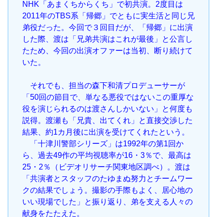
NHK「あまくちからくち」で初共演。2度目は
2011年のTBS系「帰郷」でともに実生活と同じ兄
弟役だった。今回で３回目だが、「帰郷」に出演
した際、渡は「兄弟共演はこれが最後」と公言し
たため、今回の出演オファーは当初、断り続けて
いた。
それでも、担当の森下和清プロデューサーが
「50回の節目で、単なる悪役ではないこの重厚な
役を演じられるのは渡さんしかいない」と何度も
説得。渡瀬も「兄貴、出てくれ」と直接交渉した
結果、約1カ月後に出演を受けてくれたという。
「十津川警部シリーズ」は1992年の第1回か
ら、過去49作の平均視聴率が16・3％で、最高は
25・2％（ビデオリサーチ関東地区調べ）。渡は
「共演者とスタッフのたゆまぬ努力とチームワー
クの結果でしょう。撮影の手際もよく、居心地の
いい現場でした」と振り返り、弟を支える人々の
献身をたたえた。