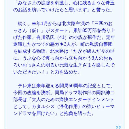
「みなさまの涙腺を刺激し、心に残るような珠玉
のお話を紡いでいけたらと思います」と誓った。
続く、来年1月からは北大路主演の「三匹のお
っさん（仮）」がスタート。累計85万部を売り上
げた作家、有川浩氏（41）の小説が原作だ。定年
退職したかつての悪ガキ3人が、町の私設自警団
を結成する物語。北大路は「たがが緩んだ今の世
に、うぶな心で真っ向から立ち向かう3人のおも
ろいおっさんの明るい元気な生きざまを楽しんで
いただきたい！」と力を込めた。
テレ東は来年迎える開局50周年の記念として、
今回の改編を決断。同局ドラマ制作部の岡部紳二
部長は「大人のための痛快エンターテインメント
として、カタルシス（浄化作用）の強いヒューマ
ンドラマを届けたい」と抱負を語った。