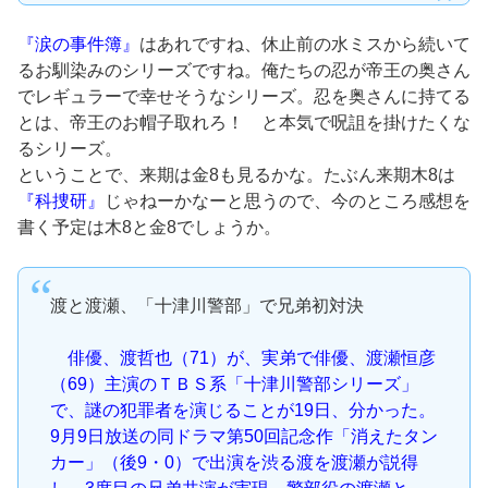
『涙の事件簿』
はあれですね、休止前の水ミスから続いて
るお馴染みのシリーズですね。俺たちの忍が帝王の奥さん
でレギュラーで幸せそうなシリーズ。忍を奥さんに持てる
とは、帝王のお帽子取れろ！ と本気で呪詛を掛けたくな
るシリーズ。
ということで、来期は金8も見るかな。たぶん来期木8は
『科捜研』
じゃねーかなーと思うので、今のところ感想を
書く予定は木8と金8でしょうか。
渡と渡瀬、「十津川警部」で兄弟初対決
俳優、渡哲也（71）が、実弟で俳優、渡瀬恒彦
（69）主演のＴＢＳ系「十津川警部シリーズ」
で、謎の犯罪者を演じることが19日、分かった。
9月9日放送の同ドラマ第50回記念作「消えたタン
カー」（後9・0）で出演を渋る渡を渡瀬が説得