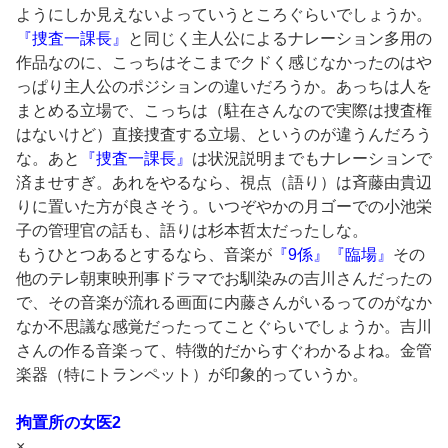
ようにしか見えないよっていうところぐらいでしょうか。
『捜査一課長』
と同じく主人公によるナレーション多用の
作品なのに、こっちはそこまでクドく感じなかったのはや
っぱり主人公のポジションの違いだろうか。あっちは人を
まとめる立場で、こっちは（駐在さんなので実際は捜査権
はないけど）直接捜査する立場、というのが違うんだろう
な。あと
『捜査一課長』
は状況説明までもナレーションで
済ませすぎ。あれをやるなら、視点（語り）は斉藤由貴辺
りに置いた方が良さそう。いつぞやかの月ゴーでの小池栄
子の管理官の話も、語りは杉本哲太だったしな。
もうひとつあるとするなら、音楽が
『9係』『臨場』
その
他のテレ朝東映刑事ドラマでお馴染みの吉川さんだったの
で、その音楽が流れる画面に内藤さんがいるってのがなか
なか不思議な感覚だったってことぐらいでしょうか。吉川
さんの作る音楽って、特徴的だからすぐわかるよね。金管
楽器（特にトランペット）が印象的っていうか。
拘置所の女医2
×