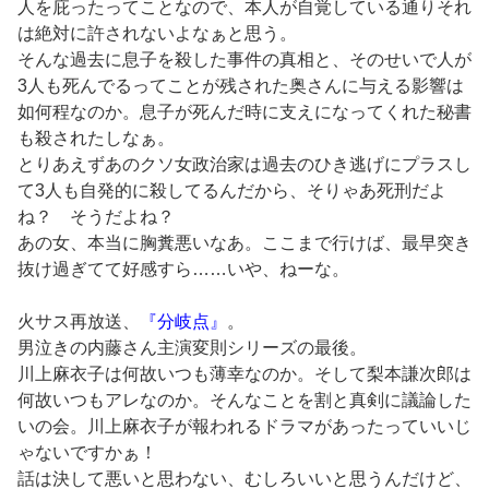
人を庇ったってことなので、本人が自覚している通りそれ
は絶対に許されないよなぁと思う。
そんな過去に息子を殺した事件の真相と、そのせいで人が
3人も死んでるってことが残された奥さんに与える影響は
如何程なのか。息子が死んだ時に支えになってくれた秘書
も殺されたしなぁ。
とりあえずあのクソ女政治家は過去のひき逃げにプラスし
て3人も自発的に殺してるんだから、そりゃあ死刑だよ
ね？ そうだよね？
あの女、本当に胸糞悪いなあ。ここまで行けば、最早突き
抜け過ぎてて好感すら……いや、ねーな。
火サス再放送、
『分岐点』
。
男泣きの内藤さん主演変則シリーズの最後。
川上麻衣子は何故いつも薄幸なのか。そして梨本謙次郎は
何故いつもアレなのか。そんなことを割と真剣に議論した
いの会。川上麻衣子が報われるドラマがあったっていいじ
ゃないですかぁ！
話は決して悪いと思わない、むしろいいと思うんだけど、