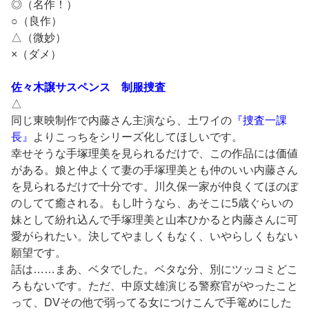
◎（名作！）
○（良作）
△（微妙）
×（ダメ）
佐々木譲サスペンス 制服捜査
△
同じ東映制作で内藤さん主演なら、土ワイの
『捜査一課
長』
よりこっちをシリーズ化してほしいです。
幸せそうな手塚理美を見られるだけで、この作品には価値
がある。娘と仲よくて妻の手塚理美とも仲のいい内藤さん
を見られるだけで十分です。川久保一家が仲良くてほのぼ
のしてて癒される。もし叶うなら、あそこに5歳ぐらいの
妹として紛れ込んで手塚理美と山本ひかると内藤さんに可
愛がられたい。決してやましくもなく、いやらしくもない
願望です。
話は……まあ、ベタでした。ベタな分、別にツッコミどこ
ろもないです。ただ、中原丈雄演じる警察官がやったこと
って、DVその他で弱ってる女につけこんで手篭めにした