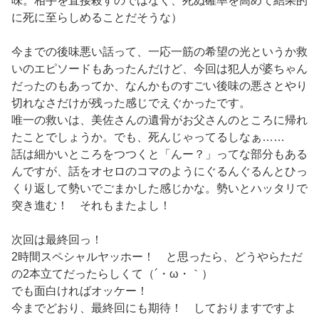
味。相手を直接殺すのではなく、死ぬ確率を高めて結果的
に死に至らしめることだそうな）
今までの後味悪い話って、一応一筋の希望の光というか救
いのエピソードもあったんだけど、今回は犯人が婆ちゃん
だったのもあってか、なんかものすごい後味の悪さとやり
切れなさだけが残った感じでえぐかったです。
唯一の救いは、美佐さんの遺骨がお父さんのところに帰れ
たことでしょうか。でも、死んじゃってるしなぁ……
話は細かいところをつつくと「んー？」ってな部分もある
んですが、話をオセロのコマのようにぐるんぐるんとひっ
くり返して勢いでごまかした感じかな。勢いとハッタリで
突き進む！ それもまたよし！
次回は最終回っ！
2時間スペシャルヤッホー！ と思ったら、どうやらただ
の2本立てだったらしくて（´・ω・｀）
でも面白ければオッケー！
今までどおり、最終回にも期待！ しておりますですよ