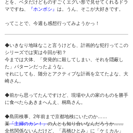
とを、ベタだけどものすごくエグい形で見せてくれるドラ
マですね、
『ホンボシ』
は。うん、そこが大好きです。
ってことで、今週も感想行ってみようかっ！
◆いきなり地味なこと言うけども、計画的な犯行ってこの
シリーズでは実は今回が初？
今までは大体、「突発的に殺してしまい、それを隠蔽し
た」パターンだったような。
それにしても、随分とアクティブな計画を立てたよな、大
崎さん。
◆前から思ってたんですけど、現場や人の家のものを勝手
に食べたらあきまへんえ、桐島さん。
◆島田検事、2年前まで京都地検にいたのか……
某
「主婦のカン！」
の人とも知り合いなんだろうか……
全然関係ないんだけど、「高橋ひとみ」に「ケミカル」