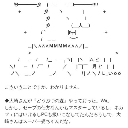
ｷﾀ━━━━彡 ( ::::: :::::l━━━━!!!!
+ 彡 ヽ | +
彡 ヽ l
彡 （__人__）
＋ / ` |r┬-| ＋
/ ＿＿ `ー’´
＿|＼∧∧∧ＭＭＭＭ∧∧∧／|＿
＞ ＜
/ ─ / /＿ ──┐ヽ| |ヽ ム ヒ | |
＼/ ─ / /￣ / ／ |￣|￣ 月 ヒ | |
ノ＼ ＿_ノ _ノ ＼ / | ノ ＼ ﾉ Ｌ_い o o
こういうことですか、わかりません。
◆大崎さんが『どうぶつの森』やっておった。Wii。
しかし、セーブの仕方なんかもマスターしているし、ネカ
フェにはいけるしPCも扱いこなしてたんだろうしで、大
崎さんはスーパー婆ちゃんだな。