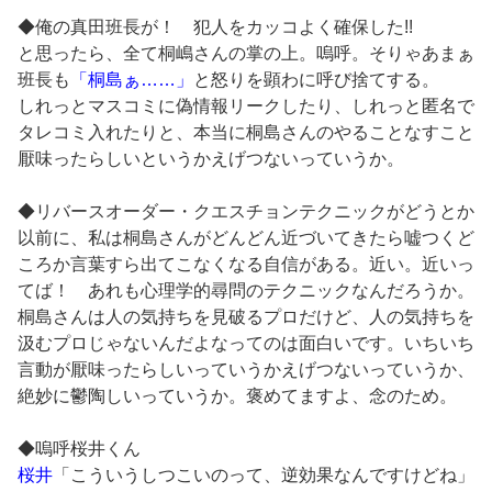
◆俺の真田班長が！ 犯人をカッコよく確保した!!
と思ったら、全て桐嶋さんの掌の上。嗚呼。そりゃあまぁ
班長も
「桐島ぁ……」
と怒りを顕わに呼び捨てする。
しれっとマスコミに偽情報リークしたり、しれっと匿名で
タレコミ入れたりと、本当に桐島さんのやることなすこと
厭味ったらしいというかえげつないっていうか。
◆リバースオーダー・クエスチョンテクニックがどうとか
以前に、私は桐島さんがどんどん近づいてきたら嘘つくど
ころか言葉すら出てこなくなる自信がある。近い。近いっ
てば！ あれも心理学的尋問のテクニックなんだろうか。
桐島さんは人の気持ちを見破るプロだけど、人の気持ちを
汲むプロじゃないんだよなってのは面白いです。いちいち
言動が厭味ったらしいっていうかえげつないっていうか、
絶妙に鬱陶しいっていうか。褒めてますよ、念のため。
◆嗚呼桜井くん
桜井
「こういうしつこいのって、逆効果なんですけどね」