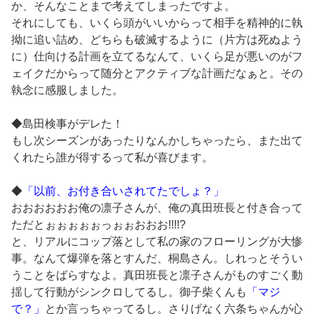
か、そんなことまで考えてしまったですよ。
それにしても、いくら頭がいいからって相手を精神的に執
拗に追い詰め、どちらも破滅するように（片方は死ぬよう
に）仕向ける計画を立てるなんて、いくら足が悪いのがフ
ェイクだからって随分とアクティブな計画だなぁと。その
執念に感服しました。
◆島田検事がデレた！
もし次シーズンがあったりなんかしちゃったら、また出て
くれたら誰が得するって私が喜びます。
◆
「以前、お付き合いされてたでしょ？」
おおおおおお俺の凛子さんが、俺の真田班長と付き合って
ただとぉぉぉぉぉっぉぉおおお!!!!?
と、リアルにコップ落として私の家のフローリングが大惨
事。なんて爆弾を落とすんだ、桐島さん。しれっとそうい
うことをばらすなよ。真田班長と凛子さんがものすごく動
揺して行動がシンクロしてるし。御子柴くんも
「マジ
で？」
とか言っちゃってるし。さりげなく六条ちゃんが心