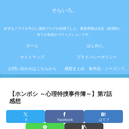
そらいろ。
好きなドラマを中心に感想ブログが目標でした。更新再開は未定（絶望的）。
全てが余談かつフィクションです。
ホーム
はじめに。
サイトマップ
プライバシーポリシー
お問い合わせはこちらから
感想まとめ 各作品・シーズンリンク集
【ホンボシ ～心理特捜事件簿～】第7話
感想
X
Facebook
はてブ