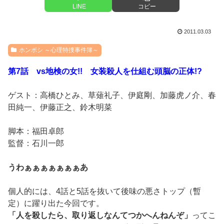
LINE
コピー
2011.03.03
ホンボシ ～心理特捜事件簿～
第7話 vs地検の女!! 女装殺人を仕組む頭脳の正体!?
ゲスト：高橋ひとみ、草薙礼子、伊庭剛、加藤虎ノ介、春
田純一、伊藤正之、鈴木明菜
脚本：福田卓郎
監督：石川一郎
うわぁぁぁぁぁぁぁあ
個人的には、4話と5話を抜いて後味の悪さトップ（暫
定）に躍り出た今回です。
「人を殺したら、取り返しなんてつかへんねんぞ」
ってこ