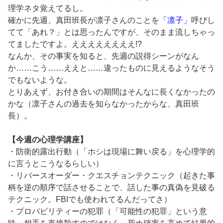
理学ネタ覚えてるし。
確かに先週、真田班長が凛子さんのことを
「凛子」
呼びし
てて「あれ？」とは思ったんですが、そのまま流しちゃっ
てましたですよ。ええええええええ!?
なんか、その事実を知ると、先週の説得シーンがなん
か……こう……ええと……違ったものに見えるようなそう
でもないような。
とりあえず、お付き合いの期間はそんなに長くなかったの
かな（凛子さんの過去を知らなかったからな、真田班
長）。
【今週の心理学講座】
・防衛的露出行動（「ホシは現場に舞い戻る」を心理学的
に言うとこうなるらしい）
・リバースオーダー・クエスチョンテクニック（起きた事
柄を逆の順序で話させることで、話した事の真偽を見破る
テクニック。FBIでも使われてるんだってさ）
・プロバビリティーの犯罪（「可能性の犯罪」という意