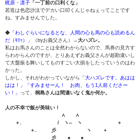
梶原・凛子
「一丁前の口利くな」
若造は色恋沙汰でデカい口叩くんじゃねぇってことです
ね。すみませんでした。
◆
「わしぐらいになるとな、人間の心も馬の心も読めるん
だ（ｷﾘｯ）」
（byお義父さん）→
大ハズレ。
私はお馬さんのことは全然わからないので、馬券の見方す
らわからんのですが、とりあえずお義父さんが超勘違いし
て大盤振る舞いしてものすごい大損をしたっていうのはわ
かった。
しかし、それがわかっていながら
「大ハズレです。あはは
はは！」「すみませーん！ お肉、もう1人前くださー
い！」
って、
桐島さんは間違いなく鬼か何か。
人の不幸で飯が美味い！
∧ ∧
＋. / ヽ‐‐ ヽ ＋
＋. 彡 ヽ +
彡 ● ●