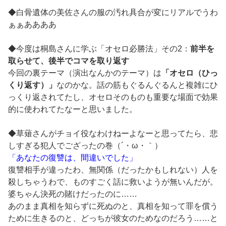
◆白骨遺体の美佐さんの服の汚れ具合が変にリアルでうわ
ぁぁああああ
◆今度は桐島さんに学ぶ「オセロ必勝法」その2：
前半を
取らせて、後半でコマを取り返す
今回の裏テーマ（演出なんかのテーマ）は
「オセロ（ひっ
くり返す）」
なのかな。話の筋もぐるんぐるんと複雑にひ
っくり返されてたし、オセロそのものも重要な場面で効果
的に使われてたなーと思いました。
◆草薙さんがチョイ役なわけねーよなーと思ってたら、悲
しすぎる犯人でござったの巻（´・ω・｀）
「あなたの復讐は、間違いでした」
復讐相手が違ったわ、無関係（だったかもしれない）人を
殺しちゃうわで、ものすごく話に救いようが無いんだが。
婆ちゃん決死の賭けだったのに……
あのまま真相を知らずに死ぬのと、真相を知って罪を償う
ために生きるのと、どっちが彼女のためなのだろう……と