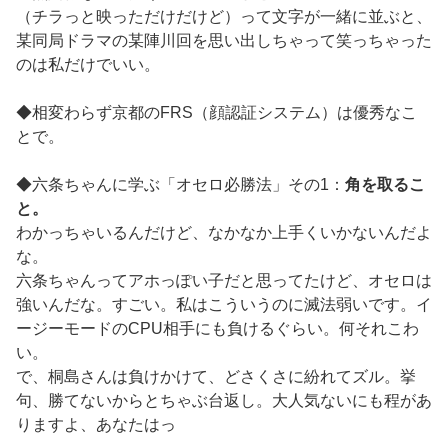
（チラっと映っただけだけど）って文字が一緒に並ぶと、
某同局ドラマの某陣川回を思い出しちゃって笑っちゃった
のは私だけでいい。
◆相変わらず京都のFRS（顔認証システム）は優秀なこ
とで。
◆六条ちゃんに学ぶ「オセロ必勝法」その1：
角を取るこ
と。
わかっちゃいるんだけど、なかなか上手くいかないんだよ
な。
六条ちゃんってアホっぽい子だと思ってたけど、オセロは
強いんだな。すごい。私はこういうのに滅法弱いです。イ
ージーモードのCPU相手にも負けるぐらい。何それこわ
い。
で、桐島さんは負けかけて、どさくさに紛れてズル。挙
句、勝てないからとちゃぶ台返し。大人気ないにも程があ
りますよ、あなたはっ