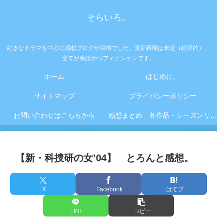
そらいろ。
好きなドラマを中心に感想ブログが目標でした。更新再開は未定（絶望的）。
全てが余談かつフィクションです。
ホーム
はじめに。
サイトマップ
プライバシーポリシー
お問い合わせはこちらから
感想まとめ 各作品・シーズンリンク集
【新・科捜研の女’04】 とろんと感想。
X
Facebook
はてブ
LINE
コピー