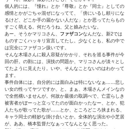
個人的には、『憧れ』とか『尊敬』とか『同士』としての
感情とかがごちゃ混ぜになってて、「傍にいるし頼りにな
るけど、どこか手の届かない人だな」とか思ってたらもの
すごく萌える。何だろうね、父と娘みたいな。
あー、そうかマリコさん、
ファザコン
なんだな。新2では
ものすごくハッキリ宣言してたし。少なくとも、私の中で
は完全にファザコン扱いです。
そんな木場さんに殺人容疑がかかり、それを巡る事件が今
回の肝。の割には、演技の問題か、マリコさんが淡々とし
てたように見えたり。いや、そんなことないのはわかって
ます。
事件自体には、自分的には面白みは特にないなぁ……悲し
い女の性ってヤツですか、と。まぁ、木場さんメインなの
で全然構いませんが。何故か最後の取調べで、亡霊らしき
被害者がぼーっと立ってたのが面白かったなー、とか、犯
人たちが歌ってた歌が……とか、ところどころ挟まれる、
キャラ同士の軽妙な掛け合いとか。全体的な演出や小芝居
が、ああ、橋本監督だなぁってなんとなく思った。