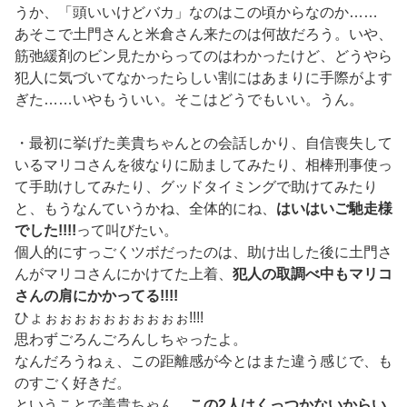
うか、「頭いいけどバカ」なのはこの頃からなのか……
あそこで土門さんと米倉さん来たのは何故だろう。いや、
筋弛緩剤のビン見たからってのはわかったけど、どうやら
犯人に気づいてなかったらしい割にはあまりに手際がよす
ぎた……いやもういい。そこはどうでもいい。うん。
・最初に挙げた美貴ちゃんとの会話しかり、自信喪失して
いるマリコさんを彼なりに励ましてみたり、相棒刑事使っ
て手助けしてみたり、グッドタイミングで助けてみたり
と、もうなんていうかね、全体的にね、
はいはいご馳走様
でした!!!!
って叫びたい。
個人的にすっごくツボだったのは、助け出した後に土門さ
んがマリコさんにかけてた上着、
犯人の取調べ中もマリコ
さんの肩にかかってる!!!!
ひょぉぉぉぉぉぉぉぉぉぉ!!!!
思わずごろんごろんしちゃったよ。
なんだろうねぇ、この距離感が今とはまた違う感じで、も
のすごく好きだ。
ということで美貴ちゃん。
この2人はくっつかないからい