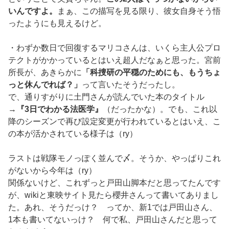
いんですよ。
まぁ、この描写を見る限り、彼女自身そう悟
ったようにも見えるけど。
・わずか数日で回復するマリコさんは、いくら主人公プロ
テクトがかかっているとはいえ超人だなぁと思った。宮前
所長が、あきらかに
「科捜研の平穏のためにも、もうちょ
っと休んでれば？」
って言いたそうだったし。
で、通りすがりに土門さんが読んでいた本のタイトル
→
『3日でわかる法医学』
（だったかな）。でも、これ以
降のシーズンで再び設定変更が行われているとはいえ、こ
の本が活かされている様子は（ry）
ラストは戦隊モノっぽく並んで〆。そうか、やっぱりこれ
がないから今年は（ry）
関係ないけど、これずっと戸田山脚本だと思ってたんです
が、wikiと東映サイト見たら櫻井さんって書いてありまし
た。あれ、そうだっけ？ ってか、新1では戸田山さん、
1本も書いてないっけ？ 何で私、戸田山さんだと思って