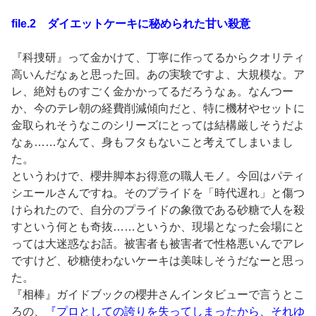
file.2 ダイエットケーキに秘められた甘い殺意
『科捜研』って金かけて、丁寧に作ってるからクオリティ
高いんだなぁと思った回。あの実験ですよ、大規模な。ア
レ、絶対ものすごく金かかってるだろうなぁ。なんつー
か、今のテレ朝の経費削減傾向だと、特に機材やセットに
金取られそうなこのシリーズにとっては結構厳しそうだよ
なぁ……なんて、身もフタもないこと考えてしまいまし
た。
というわけで、櫻井脚本お得意の職人モノ。今回はパティ
シエールさんですね。そのプライドを「時代遅れ」と傷つ
けられたので、自分のプライドの象徴である砂糖で人を殺
すという何とも奇抜……というか、現場となった会場にと
っては大迷惑なお話。被害者も被害者で性格悪いんでアレ
ですけど、砂糖使わないケーキは美味しそうだなーと思っ
た。
『相棒』ガイドブックの櫻井さんインタビューで言うとこ
ろの、
『プロとしての誇りを失ってしまったから、それゆ