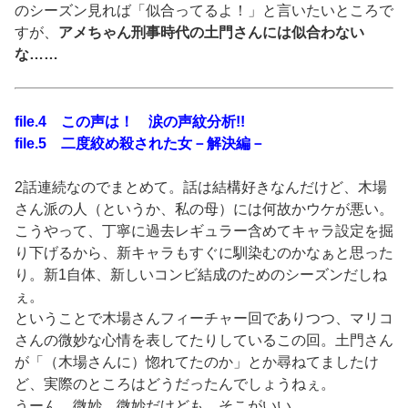
のシーズン見れば「似合ってるよ！」と言いたいところで
すが、
アメちゃん刑事時代の土門さんには似合わない
な……
file.4 この声は！ 涙の声紋分析!!
file.5 二度絞め殺された女－解決編－
2話連続なのでまとめて。話は結構好きなんだけど、木場
さん派の人（というか、私の母）には何故かウケが悪い。
こうやって、丁寧に過去レギュラー含めてキャラ設定を掘
り下げるから、新キャラもすぐに馴染むのかなぁと思った
り。新1自体、新しいコンビ結成のためのシーズンだしね
ぇ。
ということで木場さんフィーチャー回でありつつ、マリコ
さんの微妙な心情を表してたりしているこの回。土門さん
が「（木場さんに）惚れてたのか」とか尋ねてましたけ
ど、実際のところはどうだったんでしょうねぇ。
うーん、微妙。微妙だけども、そこがいい。