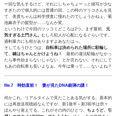
ー回な気もするけど、それにしちゃちょーっと描写が少な
すぎたので個人的には普通の回。この時のマリコさんを見
て、美貴ちゃんは科学捜査に憧れたのでしょうかねぇ。菊
池麻衣子の髪型が……なんか変。
というわけで今回のツッコミどころは2つ。まず最初、
元
気すぎる土門さん。
むしろ犯人が心配になるぐらいです。
過剰暴力にも程がありますよあなたはっ。
そしてもうひとつは、
自転車は決められた場所に駐輪し
て、鍵はちゃんとかけようね！
最初の違法駐輪がなかっ
たら事件始まらないじゃない、とか言わない。それにして
もあの自転車も長いよなぁ。今年は乗って……ないよね？
file.7 時効直前！ 妻が見たDNA銃弾の謎！
何かこれ、リアルタイムで見たことある気がする。基本的
には再放送視聴組なんですが、新1後半～新3前半は所々
ぼんやり覚えてる。これがその内のひとつ。
ちょうど、引