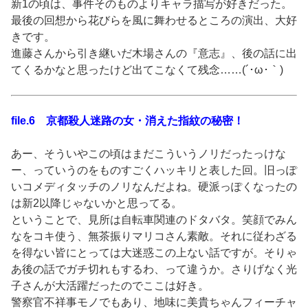
新1の頃は、事件そのものよりキャラ描写が好きだった。
最後の回想から花びらを風に舞わせるところの演出、大好
きです。
進藤さんから引き継いだ木場さんの『意志』、後の話に出
てくるかなと思ったけど出てこなくて残念……(´･ω･｀)
file.6 京都殺人迷路の女・消えた指紋の秘密！
あー、そういやこの頃はまだこういうノリだったっけな
ー、っていうのをものすごくハッキリと表した回。旧っぽ
いコメディタッチのノリなんだよね。硬派っぽくなったの
は新2以降じゃないかと思ってる。
ということで、見所は自転車関連のドタバタ。笑顔でみん
なをコキ使う、無茶振りマリコさん素敵。それに従わざる
を得ない皆にとっては大迷惑この上ない話ですが。そりゃ
あ後の話でガチ切れもするわ、って違うか。さりげなく光
子さんが大活躍だったのでここは好き。
警察官不祥事モノでもあり、地味に美貴ちゃんフィーチャ