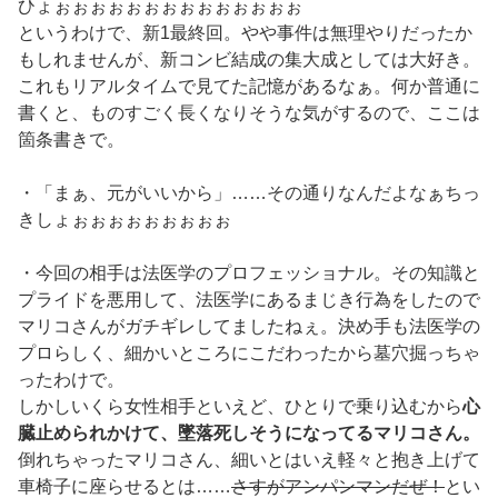
ひょぉぉぉぉぉぉぉぉぉぉぉぉぉぉ
というわけで、新1最終回。やや事件は無理やりだったか
もしれませんが、新コンビ結成の集大成としては大好き。
これもリアルタイムで見てた記憶があるなぁ。何か普通に
書くと、ものすごく長くなりそうな気がするので、ここは
箇条書きで。
・「まぁ、元がいいから」……その通りなんだよなぁちっ
きしょぉぉぉぉぉぉぉぉぉ
・今回の相手は法医学のプロフェッショナル。その知識と
プライドを悪用して、法医学にあるまじき行為をしたので
マリコさんがガチギレしてましたねぇ。決め手も法医学の
プロらしく、細かいところにこだわったから墓穴掘っちゃ
ったわけで。
しかしいくら女性相手といえど、ひとりで乗り込むから
心
臓止められかけて、墜落死しそうになってるマリコさん。
倒れちゃったマリコさん、細いとはいえ軽々と抱き上げて
車椅子に座らせるとは……
さすがアンパンマンだぜ！
とい