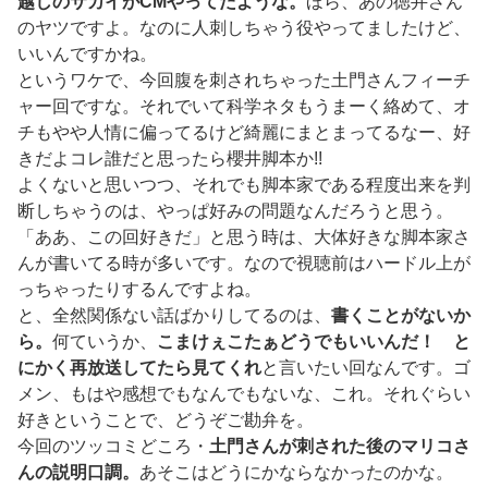
越しのサカイがCMやってたような。
ほら、あの徳井さん
のヤツですよ。なのに人刺しちゃう役やってましたけど、
いいんですかね。
というワケで、今回腹を刺されちゃった土門さんフィーチ
ャー回ですな。それでいて科学ネタもうまーく絡めて、オ
チもやや人情に偏ってるけど綺麗にまとまってるなー、好
きだよコレ誰だと思ったら櫻井脚本か!!
よくないと思いつつ、それでも脚本家である程度出来を判
断しちゃうのは、やっぱ好みの問題なんだろうと思う。
「ああ、この回好きだ」と思う時は、大体好きな脚本家さ
んが書いてる時が多いです。なので視聴前はハードル上が
っちゃったりするんですよね。
と、全然関係ない話ばかりしてるのは、
書くことがないか
ら。
何ていうか、
こまけぇこたぁどうでもいいんだ！ と
にかく再放送してたら見てくれ
と言いたい回なんです。ゴ
メン、もはや感想でもなんでもないな、これ。それぐらい
好きということで、どうぞご勘弁を。
今回のツッコミどころ・
土門さんが刺された後のマリコさ
んの説明口調。
あそこはどうにかならなかったのかな。