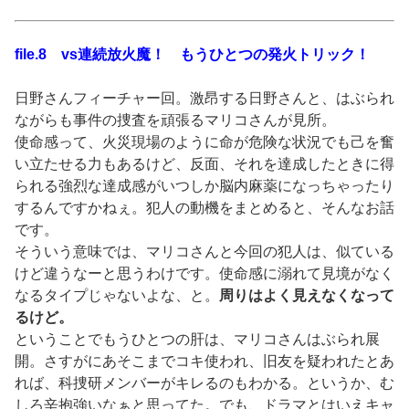
file.8 vs連続放火魔！ もうひとつの発火トリック！
日野さんフィーチャー回。激昂する日野さんと、はぶられ
ながらも事件の捜査を頑張るマリコさんが見所。
使命感って、火災現場のように命が危険な状況でも己を奮
い立たせる力もあるけど、反面、それを達成したときに得
られる強烈な達成感がいつしか脳内麻薬になっちゃったり
するんですかねぇ。犯人の動機をまとめると、そんなお話
です。
そういう意味では、マリコさんと今回の犯人は、似ている
けど違うなーと思うわけです。使命感に溺れて見境がなく
なるタイプじゃないよな、と。
周りはよく見えなくなって
るけど。
ということでもうひとつの肝は、マリコさんはぶられ展
開。さすがにあそこまでコキ使われ、旧友を疑われたとあ
れば、科捜研メンバーがキレるのもわかる。というか、む
しろ辛抱強いなぁと思ってた。でも、ドラマとはいえキャ