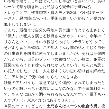
いや違う違う。これはそんな回じゃないと言いつつ、あの
シーンで茶を噴き出した私は
もう完全に手遅れだ。
ということで、櫻井脚本・職人モノ第2弾。今回はテーラ
ーさん。緑内障にかかり、手術も難しいため段々と視力が
低下してしまい……
そんな、最後まで自分の意地を貫き通そうとするまさしく
『職人』の犯人を演じる秋野さんがカッコいい。今年のゴ
リさんといい、こういう役はやっぱりベテランがやってこ
そだよなぁと再確認。この犯人さんは前の話と同じく自分
の仕事道具を凶器に使ってしまいましたが、それは突発的
だったから。自分のプライドの象徴だったが故に、犯罪の
証拠であろうとも捨てられなかったという、なんとも悲し
い犯人でした。でも、人を殺すくらい思い切り首を締めた
ら、アレ伸びて使い物にならないんじゃあ……
鉄壁のアリバイも、故意ではなく偶然生まれてしまったと
いうのが救いっちゃあ救い……なのかな。でも電気料金っ
て、あんなに細かく調べられるもんなんですか。電子ちゃ
んすげぇ（←東京○力ではありません）。
今回のツッコミどころ・
土門さんはスーツの似合う男。
後