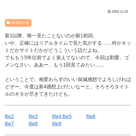
2009.12.25
科捜研の女
新1以降、唯一見たことないのが新1初回。
いや、正確にはリアルタイムで見た気がする……何かネッ
トだかサイトだかがどうこういう話だよね。
でももう5年位前でよく覚えてないので、今回は割愛。ゴ
メンなさい。ああー、もう1回見てみたい……
ということで、相変わらずのいい加減感想でよろしければ
どぞー。今度は新4感想上げたいなーと。そろそろタイト
ルのネタが尽きてきたけども。
file2
file3
file4,file5
file6
file7
file8
file9