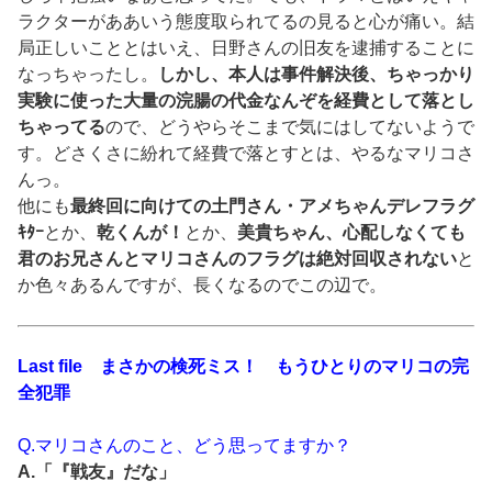
ラクターがああいう態度取られてるの見ると心が痛い。結
局正しいこととはいえ、日野さんの旧友を逮捕することに
なっちゃったし。
しかし、本人は事件解決後、ちゃっかり
実験に使った大量の浣腸の代金なんぞを経費として落とし
ちゃってる
ので、どうやらそこまで気にはしてないようで
す。どさくさに紛れて経費で落とすとは、やるなマリコさ
んっ。
他にも
最終回に向けての土門さん・アメちゃんデレフラグ
ｷﾀｰ
とか、
乾くんが！
とか、
美貴ちゃん、心配しなくても
君のお兄さんとマリコさんのフラグは絶対回収されない
と
か色々あるんですが、長くなるのでこの辺で。
Last file まさかの検死ミス！ もうひとりのマリコの完
全犯罪
Q.マリコさんのこと、どう思ってますか？
A.「『戦友』だな」