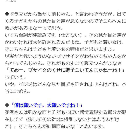
◆ドラマだから当たり前じゃん、と言われそうだが、出て
くる子どもたちの見た目と声が悪くないのでそこらへんに
救いがあるよなーって思う。
いくら台詞が棒読みでも（仕方ない）、その見た目と声が
かわいければ大体許されるんだよね、子どもと若い女は。
そこらへんは子どもと若い女の特権だと思いますよ。
現実だと救いようのないブッサイクがわちゃくちゃ人をか
らかってんじゃん。それがものすごく腹立つんだよなｗ
「てめー、ブサイクのくせに調子こいてんじゃねーわ！」
っていう。
いや、イジメはどんな見た目でも許されませんけどね。本
当にごめん。
◆
「僕は嫌いです。大嫌いですね！」
花沢さんは強かな面と子どもっぽい感情表現する部分が混
在してて（決してその2つは相反しないとは思うんだけ
ど）、そこらへんが結構面白いなーと思います。