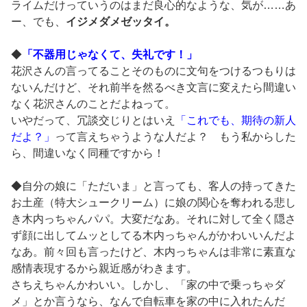
ライムだけっていうのはまだ良心的なような、気が……あ
ー、でも、
イジメダメゼッタイ。
◆
「不器用じゃなくて、失礼です！」
花沢さんの言ってることそのものに文句をつけるつもりは
ないんだけど、それ前半を然るべき文言に変えたら間違い
なく花沢さんのことだよねって。
いやだって、冗談交じりとはいえ
「これでも、期待の新人
だよ？」
って言えちゃうような人だよ？ もう私からした
ら、間違いなく同種ですから！
◆自分の娘に「ただいま」と言っても、客人の持ってきた
お土産（特大シュークリーム）に娘の関心を奪われる悲し
き木内っちゃんパパ。大変だなあ。それに対して全く隠さ
ず顔に出してムッとしてる木内っちゃんがかわいいんだよ
なあ。前々回も言ったけど、木内っちゃんは非常に素直な
感情表現するから親近感がわきます。
さちえちゃんかわいい。しかし、「家の中で乗っちゃダ
メ」とか言うなら、なんで自転車を家の中に入れたんだ