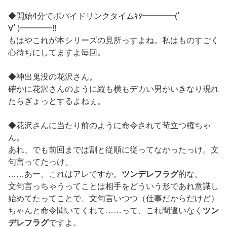
◆開始4分でポパイドリンクタイムｷﾀ━━━━(ﾟ
∀ﾟ)━━━━!!
もはやこれが本シリーズの見所っすよね。私はものすごく
心待ちにしてますよ毎回。
◆神出鬼没の花沢さん。
確かに花沢さんのように縦も横もデカい男がいきなり現れ
たらぎょっとするよねぇ。
◆花沢さんに当たり前のように命令されて苛立つ権ちゃ
ん。
あれ、でも前回までは割と従順に従ってなかったっけ。文
句言ってたっけ。
……あー、これはアレですか。
ツンデレフラグ
的な。
文句言っちゃうってことは相手をどういう形であれ意識し
始めてたってことで、文句言いつつ（仕事だからだけど）
ちゃんと命令聞いてくれて……って、これ間違いなく
ツン
デレフラグ
ですよ。