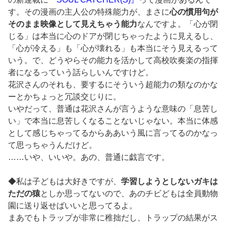
す。その漫画の主人公の特殊能力が、まさに
心の慣用句が
そのまま映像として見えちゃう能力
なんですよ。「心が閉
じる」は本当に心のドアが閉じちゃったように見えるし、
「心が冷える」も「心が壊れる」も本当にそう見えるって
いう。で、どうやらその能力を活かして高校吹奏楽の指揮
者になるっていう話らしいんですけど。
花沢さんのそれも、要するにそういう超能力の類なのかな
ーとかちょっと冗談交じりに。
いやだって、普通は花沢さんが言うような意味の「息苦し
い」で本当に息苦しくなることないじゃない。本当に体感
として感じちゃってるからああいう風に言ってるのかなっ
て思っちゃうんだけど。
……いや、いいや。あの、普通に戯言です。
◆私は子どもは大好きですが、
学習しようとしないガキは
ただの猿
としか思ってないので、あのチビどもは全員動物
園に送り返せばいいと思ってるよ。
まあでもトラップが非常に稚拙だし、トラップの結果がス