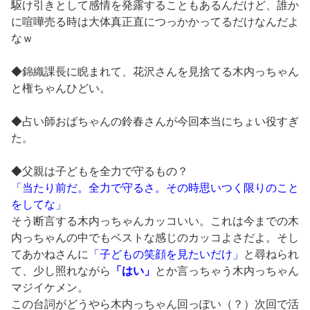
駆け引きとして感情を発露することもあるんだけど、誰か
に喧嘩売る時は大体真正直につっかかってるだけなんだよ
なｗ
◆錦織課長に睨まれて、花沢さんを見捨てる木内っちゃん
と権ちゃんひどい。
◆占い師おばちゃんの鈴春さんが今回本当にちょい役すぎ
た。
◆父親は子どもを全力で守るもの？
「当たり前だ。全力で守るさ。その時思いつく限りのこと
をしてな」
そう断言する木内っちゃんカッコいい。これは今までの木
内っちゃんの中でもベストな感じのカッコよさだよ。そし
てあかねさんに
「子どもの笑顔を見たいだけ」
と尋ねられ
て、少し照れながら
「はい」
とか言っちゃう木内っちゃん
マジイケメン。
この台詞がどうやら木内っちゃん回っぽい（？）次回で活