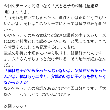
今回のテーマは間違いなく
「父と息子の和解（意思疎
通）」
なのよ。
もうそれを描いてしまったら、事件とかは正直どうでもい
いんだよ。それはこのシリーズにとっては最早些細な事だ
から。
いやもう、そのある意味での潔さは最近の木ミスシリーズ
にはない特徴として認めるべきかなーと思ってます。それ
を肯定するにしても否定するにしてもね。
最後の塾長と小畑さんのやり取りも、結構好きなんです
よ。八郎さんがちょっとだけデレる、その配分が絶妙なん
だよ。
「俺は息子だから庇ったんじゃないよ。父親だから庇った
んだよ。俺はもう二度と、父親のいない子どもを作りたく
なかったんだ」
なのでもう、この台詞があるだけで今回は好きです。「大
好き！」ってほどではないんだけどｗ
次回ぃぃぃ！