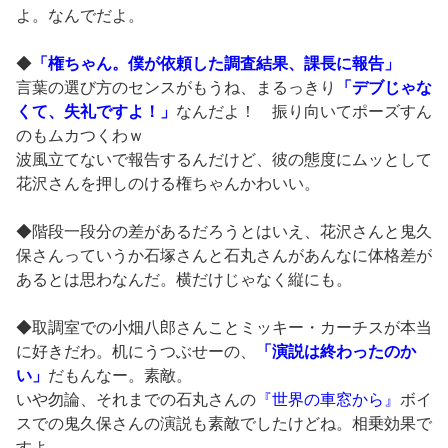
よ。なんでだよ。
◆
「権ちゃん。僕が依頼した調査結果、課長に報告」
言葉の選び方のセンスがもうね、まるっきり
「デブじゃな
くて、失礼ですよ！」
なんだよ！ 振り向いてポーズすん
のもムカつくわｗ
波風立てないで報告するんだけど、彼の態度にムッとして
花沢さんを押しのける権ちゃんかわいい。
◆階段一段分の差があるだろうとはいえ、花沢さんと鬼久
保さんっていうか石塚さんと石丸さんがあんなに体格差が
あるとは思わなんだ。横だけじゃなく縦にも。
◆取調室での小畑八郎さんことミッキー・カーチスが本当
に好きだわ。机にうつぶせーの、
「演説は終わったのか
い」
だもんなー。素敵。
いや勿論、それまでの石丸さんの
『世界の車窓から』
ボイ
スでの鬼久保さんの演説も素敵でしたけどね。相乗効果で
すよ。