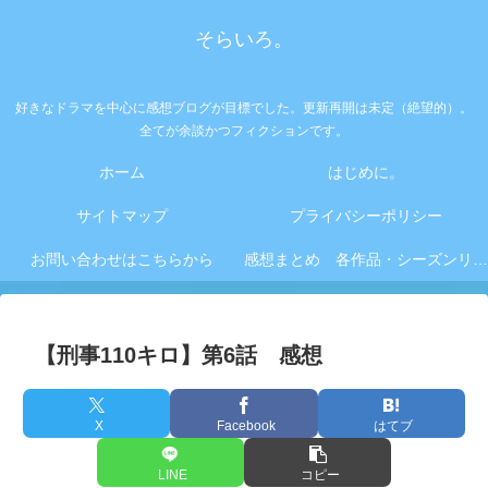
そらいろ。
好きなドラマを中心に感想ブログが目標でした。更新再開は未定（絶望的）。
全てが余談かつフィクションです。
ホーム
はじめに。
サイトマップ
プライバシーポリシー
お問い合わせはこちらから
感想まとめ 各作品・シーズンリンク集
【刑事110キロ】第6話 感想
X
Facebook
はてブ
LINE
コピー