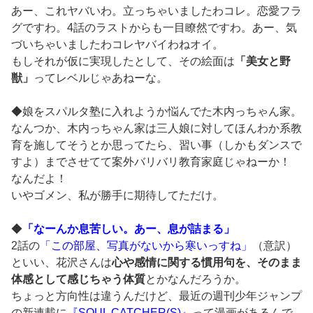
あー、これヤバいわ。立っちゃいましたわコレ。恋愛フラ
グですわ。4話のラストからも一目瞭然ですわ。あー、気
づいちゃいましたわコレヤバイわねオイ。
もしそれが仮に実現したとして、その絵面は
「美女と野
獣」
ってレベルじゃあねーな。
◆娘をスパルタ塾に入れようか悩んでた木内っちゃん家。
なんつか、木内っちゃん家は三人娘に対してほんわか系教
育を施してそうとか思ってたら、習い事（しかもダンスで
すよ）までさせてて案外バリバリ教育家庭じゃねーか！
なんだよ！
いやゴメン、私が勝手に期待してただけ。
◆
「なーんか息苦しい。あー、息が詰まる」
2話の
「この部屋、写真がないから寒いっすね」
（意訳）
といい、花沢さんは
心や感情に関する慣用句を、そのまま
体感として感じちゃう体質
とかなんだろうか。
ちょっと方向性は違うんだけど、最近の週刊少年ジャンプ
の新連載に
『SOUL CATCHER(S)』
って漫画があるんで