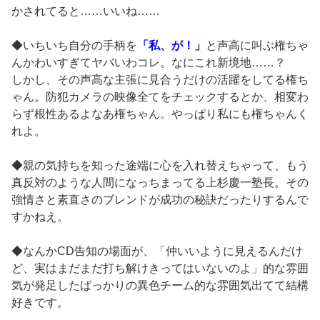
かされてると……いいね……
◆いちいち自分の手柄を
「私、が！」
と声高に叫ぶ権ちゃ
んかわいすぎてヤバいわコレ。なにこれ新境地……？
しかし、その声高な主張に見合うだけの活躍をしてる権ち
ゃん。防犯カメラの映像全てをチェックするとか、相変わ
らず根性あるよなあ権ちゃん。やっぱり私にも権ちゃんく
れよ。
◆親の気持ちを知った途端に心を入れ替えちゃって、もう
真反対のような人間になっちまってる上杉慶一塾長。その
強情さと素直さのブレンドが成功の秘訣だったりするんで
すかねえ。
◆なんかCD告知の場面が、「仲いいように見えるんだけ
ど、実はまだまだ打ち解けきってはいないのよ」的な雰囲
気が発足したばっかりの異色チーム的な雰囲気出てて結構
好きです。