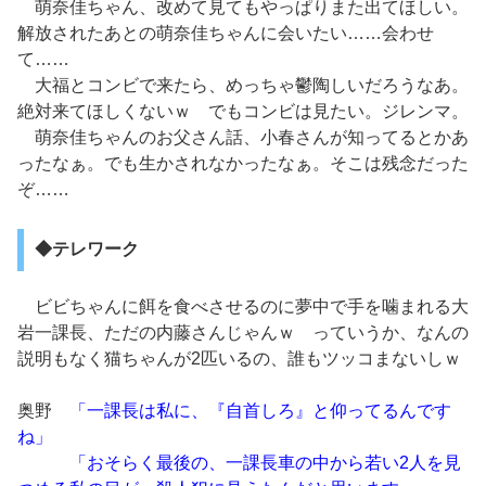
萌奈佳ちゃん、改めて見てもやっぱりまた出てほしい。
解放されたあとの萌奈佳ちゃんに会いたい……会わせ
て……
大福とコンビで来たら、めっちゃ鬱陶しいだろうなあ。
絶対来てほしくないｗ でもコンビは見たい。ジレンマ。
萌奈佳ちゃんのお父さん話、小春さんが知ってるとかあ
ったなぁ。でも生かされなかったなぁ。そこは残念だった
ぞ……
◆テレワーク
ビビちゃんに餌を食べさせるのに夢中で手を噛まれる大
岩一課長、ただの内藤さんじゃんｗ っていうか、なんの
説明もなく猫ちゃんが2匹いるの、誰もツッコまないしｗ
奥野
「一課長は私に、『自首しろ』と仰ってるんです
ね」
「おそらく最後の、一課長車の中から若い2人を見