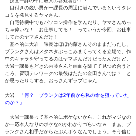
捜査一課の中に殺人の容疑者が！？
目付きの鋭い男が一課長の周辺に潜んでいるというタレ
コミを発見するヤマさん。
自宅待機中でもパソコン操作を学んだり、ヤマさんめっ
ちゃ偉いな！ お仕事してる！ っていうか今回、お仕事
してたのヤマさんだけ！
基本的に大岩一課長はほぼ内藤さんそのままだったし、
ブランクさんはメタネタぶっこみまくってくる立場で、作
中のキャラを守ってるのはヤマさんだけだったんだけど、
大岩一課長もどきの内藤さんと画面を隔てて見つめ合うと
ころ、冒頭テレワークの最後はただの金田さんでは？ と
か思ったりもする。おっさんずラブじゃん……
大岩
「何？ ブランクは2年前から私の命を狙っていた
のか？」
大岩一課長って基本的にボケないから、これがマジなの
か一応本人なりのボケなのかわかりづらいなｗ まぁ、ブ
ランクさん相手だからたぶんボケなんでしょう。そう信じ