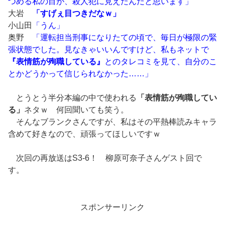
つめる私の目が、殺人犯に見えたんだと思います」
大岩
「すげぇ目つきだなｗ」
小山田
「うん」
奥野
「運転担当刑事になりたての頃で、毎日が極限の緊
張状態でした。見なきゃいいんですけど、私もネットで
『表情筋が殉職している』
とのタレコミを見て、自分のこ
とかどうかって信じられなかった……」
とうとう半分本編の中で使われる
「表情筋が殉職してい
る」
ネタｗ 何回聞いても笑う。
そんなブランクさんですが、私はその平熱棒読みキャラ
含めて好きなので、頑張ってほしいですｗ
次回の再放送はS3-6！ 柳原可奈子さんゲスト回で
す。
スポンサーリンク