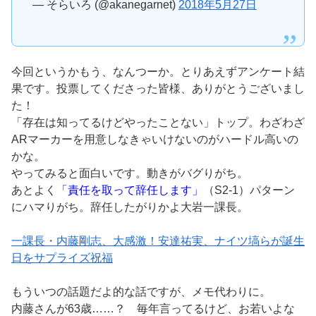
— そらいろ (@akanegarnet)
2018年5月27日
今回というかもう、なんつーか。とりあえずアンケート結
果です。投票してくださった皆様、ありがとうございまし
た！
「存在は知ってるけどやったことない」トップ。わざわざ
ARマーカーを用意しなきゃいけないのがハードル高いの
かな。
やってみると面白いです。動きがバグりがち。
あとよく
「責任を取って辞任します」
（S2-1）パターン
にハマりがち。辞任したがりかよ大岩一課長。
一課長・内藤剛志、大感激！安達祐実、ナイツ塙らが誕生
日をサプライズ祝福
もういつの話題だよ的な話ですが、メモ代わりに。
内藤さんが63歳……？ 毎年言ってるけど、お若いよな