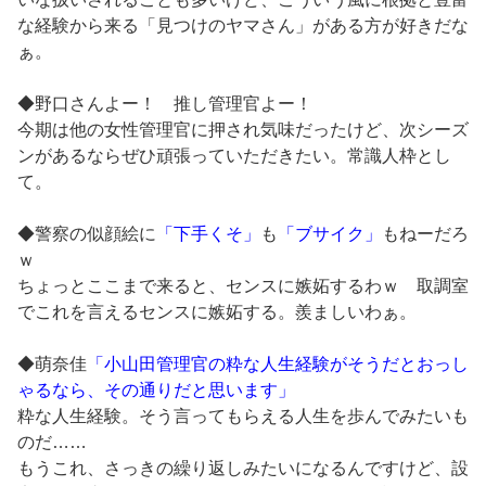
な経験から来る「見つけのヤマさん」がある方が好きだな
ぁ。
◆野口さんよー！ 推し管理官よー！
今期は他の女性管理官に押され気味だったけど、次シーズ
ンがあるならぜひ頑張っていただきたい。常識人枠とし
て。
◆警察の似顔絵に
「下手くそ」
も
「ブサイク」
もねーだろ
ｗ
ちょっとここまで来ると、センスに嫉妬するわｗ 取調室
でこれを言えるセンスに嫉妬する。羨ましいわぁ。
◆萌奈佳
「小山田管理官の粋な人生経験がそうだとおっし
ゃるなら、その通りだと思います」
粋な人生経験。そう言ってもらえる人生を歩んでみたいも
のだ……
もうこれ、さっきの繰り返しみたいになるんですけど、設