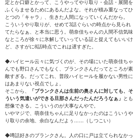
定とか口癖とかって、こうやってやり取り・会話・展開を
ふくらませるためにあるんだよな。それが積み重なってひ
とつの「キャラ」、生きた人間になっていくんだから。
こういうやり取りが、せめて3話ぐらいの時点から見られ
てたらなぁ、と本当に思う。萌奈佳ちゃんの人間不信気味
なところが徐々に氷解していっている証と捉えてもいいけ
ど、さすがに8話時点でこれは遅すぎた。
◆ハイヒール云々に気づくのが、その場にいた萌奈佳ちゃ
んでも野口さんでもなく、ブランクさんだってところが素
敵すぎる。だってこれ、普段ハイヒールを履かない男性に
はあまりない視点でしょ。
そこから、
「ブランクさんは生前の奥さんに対しても、そ
ういう気遣いができる旦那さんだったんだろうなぁ」
とも
想像できる。こういうのが大事なんやで。
いやマジで、萌奈佳ちゃんに足りなかったのはこういうや
り取りの余地、余白なんだよぅ……（しつこい）
◆噂話好きのブランクさん。人の口に戸は立てられなかっ