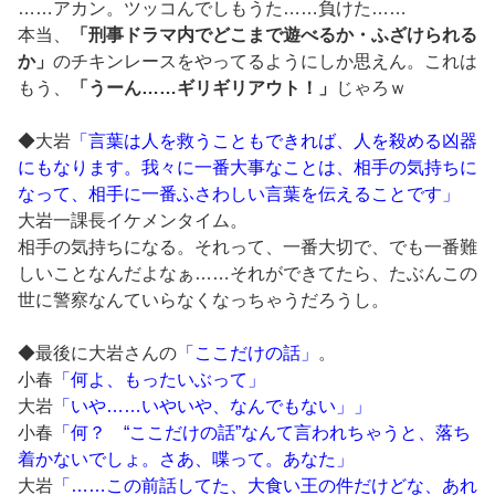
……アカン。ツッコんでしもうた……負けた……
本当、
「刑事ドラマ内でどこまで遊べるか・ふざけられる
か」
のチキンレースをやってるようにしか思えん。これは
もう、
「うーん……ギリギリアウト！」
じゃろｗ
◆大岩
「言葉は人を救うこともできれば、人を殺める凶器
にもなります。我々に一番大事なことは、相手の気持ちに
なって、相手に一番ふさわしい言葉を伝えることです」
大岩一課長イケメンタイム。
相手の気持ちになる。それって、一番大切で、でも一番難
しいことなんだよなぁ……それができてたら、たぶんこの
世に警察なんていらなくなっちゃうだろうし。
◆最後に大岩さんの
「ここだけの話」
。
小春
「何よ、もったいぶって」
大岩
「いや……いやいや、なんでもない」」
小春
「何？ “ここだけの話”なんて言われちゃうと、落ち
着かないでしょ。さあ、喋って。あなた」
大岩
「……この前話してた、大食い王の件だけどな、あれ