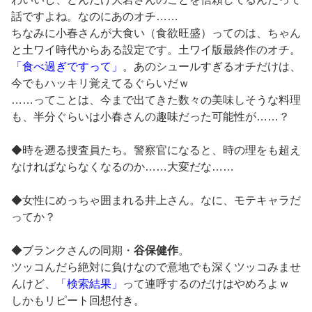
話ですよね。なのにあのオチ……
ちなみに小春さんが大食い（食欲旺盛）ってのは、ちゃん
と土ワイ時代からある設定です。土ワイ版最終作のオチ。
「食べ過ぎですって」
。あのシュールすぎるオチだけは、
今でもハッキリ覚えてるぐらいだｗ
……ってことは、今まで出てきた数々の美味しそうな料理
も、半分ぐらいは小春さんの趣味だった可能性が……？
◆時を遡る捜査員たち。警察官になると、時の理をも超え
なければならなくなるのか……大変だな……
◆女性にめっちゃ囲まれる井上さん。なに、モテキャラだ
ってか？
◆ブランクさんの同期・
谷保健作
。
ツッコんだら絶対に負けなので意地でも深くツッコみませ
んけど、
「検索結果」
って連呼するのだけはやめろよｗ
しかもリピート回想付き。