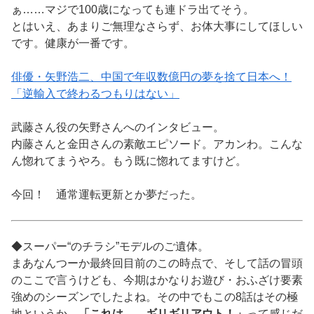
ぁ……マジで100歳になっても連ドラ出てそう。
とはいえ、あまりご無理なさらず、お体大事にしてほしい
です。健康が一番です。
俳優・矢野浩二、中国で年収数億円の夢を捨て日本へ！
「逆輸入で終わるつもりはない」
武藤さん役の矢野さんへのインタビュー。
内藤さんと金田さんの素敵エピソード。アカンわ。こんな
ん惚れてまうやろ。もう既に惚れてますけど。
今回！ 通常運転更新とか夢だった。
◆スーパー“のチラシ”モデルのご遺体。
まあなんつーか最終回目前のこの時点で、そして話の冒頭
のここで言うけども、今期はかなりお遊び・おふざけ要素
強めのシーズンでしたよね。その中でもこの8話はその極
地というか、
「これは……ギリギリアウト！」
って感じだ