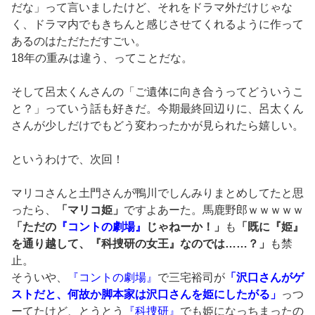
だな」って言いましたけど、それをドラマ外だけじゃな
く、ドラマ内でもきちんと感じさせてくれるように作って
あるのはただただすごい。
18年の重みは違う、ってことだな。
そして呂太くんさんの「ご遺体に向き合うってどういうこ
と？」っていう話も好きだ。今期最終回辺りに、呂太くん
さんが少しだけでもどう変わったかが見られたら嬉しい。
というわけで、次回！
マリコさんと土門さんが鴨川でしんみりまとめしてたと思
ったら、
「マリコ姫」
ですよあーた。馬鹿野郎ｗｗｗｗｗ
「ただの
『コントの劇場』
じゃねーか！」
も
「既に『姫』
を通り越して、『科捜研の女王』なのでは……？」
も禁
止。
そういや、
『コントの劇場』
で三宅裕司が
「沢口さんがゲ
ストだと、何故か脚本家は沢口さんを姫にしたがる」
っつ
ーてたけど、とうとう
『科捜研』
でも姫になっちまったの