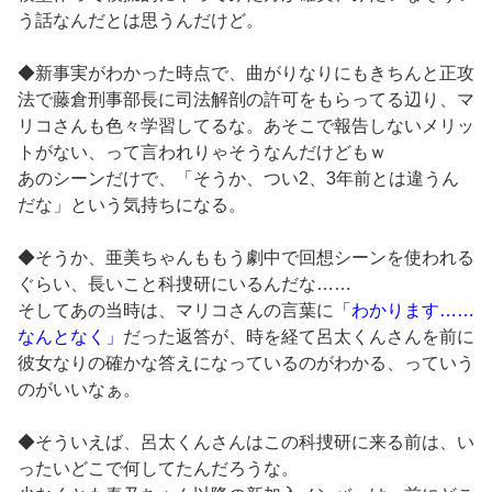
う話なんだとは思うんだけど。
◆新事実がわかった時点で、曲がりなりにもきちんと正攻
法で藤倉刑事部長に司法解剖の許可をもらってる辺り、マ
リコさんも色々学習してるな。あそこで報告しないメリッ
トがない、って言われりゃそうなんだけどもｗ
あのシーンだけで、「そうか、つい2、3年前とは違うん
だな」という気持ちになる。
◆そうか、亜美ちゃんももう劇中で回想シーンを使われる
ぐらい、長いこと科捜研にいるんだな……
そしてあの当時は、マリコさんの言葉に
「わかります……
なんとなく」
だった返答が、時を経て呂太くんさんを前に
彼女なりの確かな答えになっているのがわかる、っていう
のがいいなぁ。
◆そういえば、呂太くんさんはこの科捜研に来る前は、い
ったいどこで何してたんだろうな。