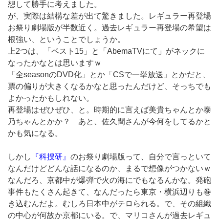
想して勝手に考えました。
が、実際は結構な差が出て驚きました。レギュラー再登場
お祭り劇場版が半数近く。過去レギュラー再登場の希望は
根強い、ということでしょうか。
上2つは、「ベスト15」と「AbemaTVにて」がネックに
なったかなとは思いますｗ
「全seasonのDVD化」とか「CSで一挙放送」とかだと、
票の偏りが大きくなるかなと思ったんだけど、そっちでも
よかったかもしれない。
再登場はぜひぜひ、と。時期的に言えば美貴ちゃんとか泰
乃ちゃんとかか？ あと、佐久間さんが今何をしてるかと
かも気になる。
しかし
『科捜研』
のお祭り劇場版って、自分で言っといて
なんだけどどんな話になるのか、まるで想像がつかないｗ
なんだろ、京都中が爆弾で火の海にでもなるんかな。発砲
事件もたくさん起きて、なんだったら東京・横浜辺りも巻
き込むんだよ。むしろ日本中がテロられる。で、その組織
の中心が何故か京都にいる。で、マリコさんが過去レギュ