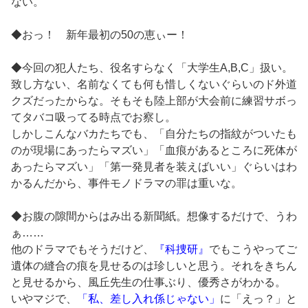
ない。
◆おっ！ 新年最初の50の恵ぃー！
◆今回の犯人たち、役名すらなく「大学生A,B,C」扱い。
致し方ない、名前なくても何も惜しくないぐらいのド外道
クズだったからな。そもそも陸上部が大会前に練習サボっ
てタバコ吸ってる時点でお察し。
しかしこんなバカたちでも、「自分たちの指紋がついたも
のが現場にあったらマズい」「血痕があるところに死体が
あったらマズい」「第一発見者を装えばいい」ぐらいはわ
かるんだから、事件モノドラマの罪は重いな。
◆お腹の隙間からはみ出る新聞紙。想像するだけで、うわ
ぁ……
他のドラマでもそうだけど、
『科捜研』
でもこうやってご
遺体の縫合の痕を見せるのは珍しいと思う。それをきちん
と見せるから、風丘先生の仕事ぶり、優秀さがわかる。
いやマジで、
「私、差し入れ係じゃない」
に「えっ？」と