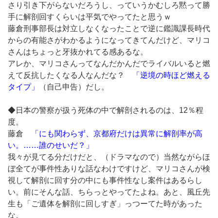
さり引き下がらないだろうし、っていうかむしろ黙って勝
手に解剖回すくらいは平気でやってたと思うｗ
藤倉刑事部長は対立しなくなったことで逆に鑑識課長時代
からの有能さがわかるようになってきてんだけど、マリコ
さんはちょっと牙抜かれてる感あるな。
アレか、マリコさんってなんだかんだでライバルいると燃
えて反抗したくなる人なんだな？
「逆境の時ほど燃える
タイプ」
（自己申告）だし。
◆日本の警察が扱う死体の中で解剖されるのは、12％程
度。
藤倉
「にも関わらず、京都府だけは異常に解剖率が高
い。……誰のせいだ？」
我々が見てる分だけだと、（ドラマなので）当然ながらほ
ぼ全てが事件性ありな話なわけですけど、マリコさんが検
視して解剖に回す分の中にも事件性なし案件はあるらし
い。前にそんな話、ちらっとやってたよね。あと、風丘先
生も「ご遺体を解剖に回しすぎ」っつーてた時があった
な。