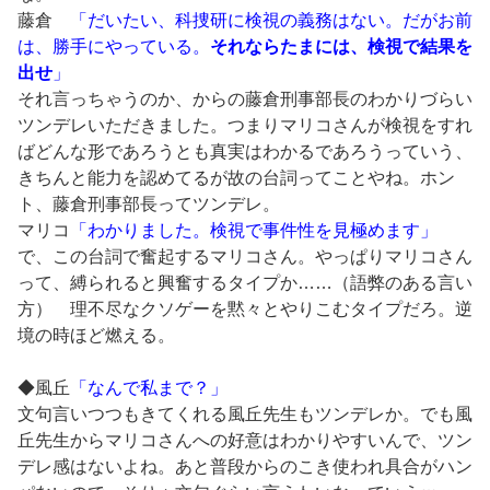
藤倉
「だいたい、科捜研に検視の義務はない。だがお前
は、勝手にやっている。
それならたまには、検視で結果を
出せ
」
それ言っちゃうのか、からの藤倉刑事部長のわかりづらい
ツンデレいただきました。つまりマリコさんが検視をすれ
ばどんな形であろうとも真実はわかるであろうっていう、
きちんと能力を認めてるが故の台詞ってことやね。ホン
ト、藤倉刑事部長ってツンデレ。
マリコ
「わかりました。検視で事件性を見極めます」
で、この台詞で奮起するマリコさん。やっぱりマリコさん
って、縛られると興奮するタイプか……（語弊のある言い
方） 理不尽なクソゲーを黙々とやりこむタイプだろ。逆
境の時ほど燃える。
◆風丘
「なんで私まで？」
文句言いつつもきてくれる風丘先生もツンデレか。でも風
丘先生からマリコさんへの好意はわかりやすいんで、ツン
デレ感はないよね。あと普段からのこき使われ具合がハン