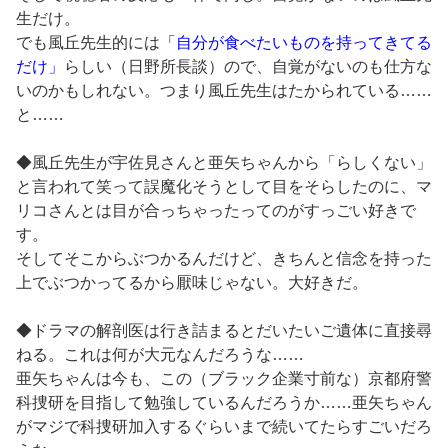
生だけ。
でも風丘先生的には
「自分が食べたいものを持ってきてる
だけ」
らしい（日野所長談）ので、自覚がないのも仕方な
いのかもしれない。つまり風丘先生はたかられている……
と……
◆風丘先生が宇佐見さんと亜矢ちゃんから「らしくない」
と言われて笑って誤魔化そうとして目をそらしたのに、マ
リコさんとは目が合っちゃったってのがすっごい好きで
す。
そしてそこからぶつかるんだけど、きちんと信念を持った
上でぶつかってるから厭味じゃない。大好きだ。
◆ドラマの解剖医は行き詰まるとだいたいご遺体に直接尋
ねる。これは何が大元なんだろうな……
亜矢ちゃんは今も、この（ブラック企業寸前な）京都府警
科捜研を目指して勉強しているんだろうか……亜矢ちゃん
がマジで科捜研加入するぐらいまで続いてたらすごいだろ