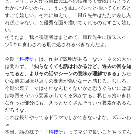
ど、マリコさんから風丘先生への信頼って普段はちょっと
わかりづらいから、こういう風にバシッと描いてくれると
すごく嬉しい。それに加えて、「風丘先生はただの差し入
れ係じゃない」と優秀な面を描いてくれるのもすごく嬉し
い。
そうだよ、我々視聴者はまとめて、風丘先生に珍味スイー
ツ5キロ食わされる刑に処されるべきなんだよ。
今期
『科捜研』
は、作中で説明がある・ない、ネタの大小
は問わず、
「知らなくても話はわかるけど、過去の回を知
ってると、よりその話やシーンの意味が理解できる」
みた
いな過去回振り返りの要素が強いなーと感じる。むしろ、
今期の裏テーマはそれなんじゃないかと思うぐらいにはほ
ぼ毎回そういう要素が出てくる気がする。私じゃ拾いきれ
なかった部分にも、きっとたくさんそういう要素があるん
だろうな。
これは長年やってるドラマでしかできないよな。ズルいわ
ｗ
本当、話の枕で「
『科捜研』
ってマジで長いことやってん