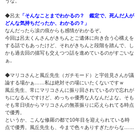
うな。
◆呂太
「そんなことまでわかるの？ 鑑定で、死んだ人が
どんな気持ちだったか、わかるの？」
なんだったら涙の痕からも感情がわかるぞ。
今回は呂太くんさんがきちんとご遺体に向き合う心構えを
する話でもあったけど、それがきちんと段階を踏んで、し
かも過去回の描写も交えつつ話を進めているのがすごいな
ぁ。
◆マリコさんと風丘先生（ガチモード）と宇佐見さんが議
論する場かぁ……私は絶対その場にいたくないですｗ
風丘先生、常にマリコさんに振り回されているので忘れが
ちになるんですけど、めっちゃ優秀な人なんだよな。そも
そも常日頃からマリコさんの無茶振りに応えられてる時点
で優秀。
というか、こんな修羅の都で10年目を迎えられている時
点で優秀。風丘先生も、今まで色々ありすぎたからな……