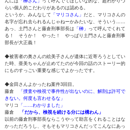
んには
「榊さん」
って呼んでてほしいな的な、超わかりづ
らい個人的こだわりがあるのは認める。
というか、みんなして
「マリコさん」
だと、マリコさんの
名字が忘れ去られるんじゃねーかみたいな、そういう……
あっ、土門さんと藤倉刑事部長は
「榊」
って呼んでくれて
る！ そうか！ やった！ やっぱり土門さんと藤倉刑事
部長が大正義！
◆被害者の奥さんの絵美子さんが遺体に近寄ろうとしてい
た時、亜美ちゃんが止めてたのが今回の話のストーリー的
にものすっごい重要な感じでよかったです。
◆金田さんよかったね案件3回目。
藤倉
「捜査や検視で事件性が出ないのに、解剖は許可で
きない。何度も言わせるな」
マリコ
「……わかりました」
藤倉
「だから、検視を続ける分には構わん」
以前の藤倉刑事部長ならこうやって助言をくれることはな
かっただろうし、そもそもマリコさんだってこんなにあっ