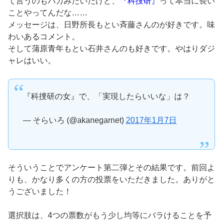
て言うのもバカみたいだけど、
『科捜研』
って本当に長い
ことやってんだな……
メッセージは、日野所長もとい斉藤さんのが好きです。味
わいあるコメント。
そして蒲原青年もとい石井さんのも好きです。やはりダジ
ャレはいい。
『科捜研の女』で、「実現したらいいな」は？
— そらいろ (@akanegarnet)
2017年1月7日
そういうことでアンケート第二弾とその結果です。前回よ
りも、かなり多くの方の投票をいただきました。ありがと
うございました！
選択肢は、4つの票数がもう少し均等にバラけることを予