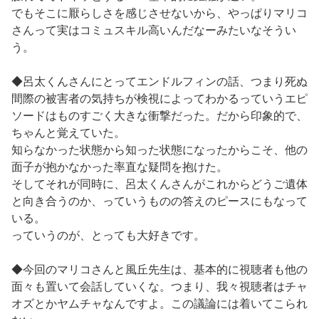
でもそこに厭らしさを感じさせないから、やっぱりマリコ
さんって実はコミュスキル高いんだなーみたいなそうい
う。
◆呂太くんさんにとってエンドルフィンの話、つまり死ぬ
間際の被害者の気持ちが検視によってわかるっていうエピ
ソードはものすごく大きな衝撃だった。だから印象的で、
ちゃんと覚えていた。
知らなかった状態から知った状態になったからこそ、他の
面子が抱かなかった率直な疑問を抱けた。
そしてそれが同時に、呂太くんさんがこれからどうご遺体
と向き合うのか、っていうものの答えのピースにもなって
いる。
っていうのが、とっても大好きです。
◆今回のマリコさんと風丘先生は、基本的に視聴者も他の
面々も置いて会話していくな。つまり、我々視聴者はチャ
オズとかヤムチャなんですよ。この議論には着いてこられ