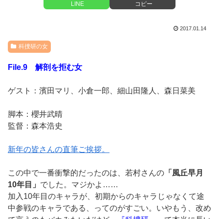
LINE
コピー
2017.01.14
科捜研の女
File.9 解剖を拒む女
ゲスト：濱田マリ、小倉一郎、細山田隆人、森日菜美
脚本：櫻井武晴
監督：森本浩史
新年の皆さんの直筆ご挨拶。
この中で一番衝撃的だったのは、若村さんの
「風丘早月
10年目」
でした。マジかよ……
加入10年目のキャラが、初期からのキャラじゃなくて途
中参戦のキャラである、ってのがすごい。いやもう、改め