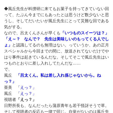
◆風丘先生が科捜研に来てもお菓子を持ってきていない回
って、たぶん今までにもあったとは思うけど数少ないと思
うし、そしてだいたいが風丘先生にとって災難な回である
気がする。
なので、呂太くんさんが早くも
「いつものスイーツは？」
「え～？ なんで？ 先生は美味しいのもってくる人でし
ょ」
と認識してるのも無理はない。っていうか、あの正月
スペシャルから今回までの間に、放送されてないだけでや
はり事件は起きているんだな。そしてそこで風丘先生はい
つものとおりに差し入れしてたんだな……
で、
風丘
「呂太くん。私は差し入れ係じゃないから。ね
っ？」
亜美
「えっ？」
風丘
「えっ？」
視聴者
「えっ？」
日野所長も、なんだったら蒲原青年も若干怪訝そうで草。
そして視聴者の反応も一律で同じ。自覚がないのは風丘先