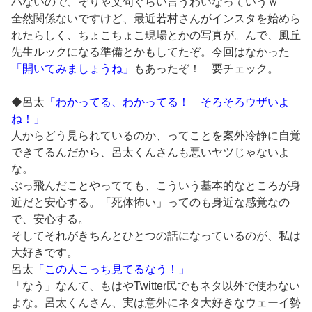
パないので、そりゃ文句ぐらい言うわいなっていうｗ
全然関係ないですけど、最近若村さんがインスタを始めら
れたらしく、ちょこちょこ現場とかの写真が。んで、風丘
先生ルックになる準備とかもしてたぞ。今回はなかった
「開いてみましょうね」
もあったぞ！ 要チェック。
◆呂太
「わかってる、わかってる！ そろそろウザいよ
ね！」
人からどう見られているのか、ってことを案外冷静に自覚
できてるんだから、呂太くんさんも悪いヤツじゃないよ
な。
ぶっ飛んだことやってても、こういう基本的なところが身
近だと安心する。「死体怖い」ってのも身近な感覚なの
で、安心する。
そしてそれがきちんとひとつの話になっているのが、私は
大好きです。
呂太
「この人こっち見てるなう！」
「なう」なんて、もはやTwitter民でもネタ以外で使わない
よな。呂太くんさん、実は意外にネタ大好きなウェーイ勢