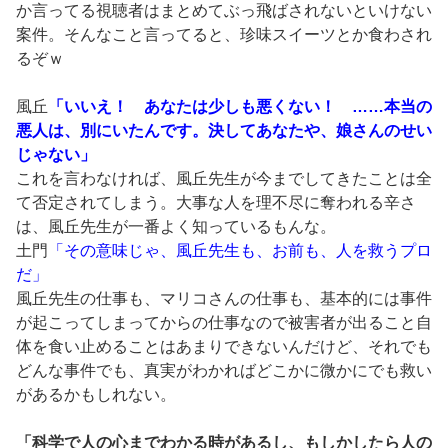
か言ってる視聴者はまとめてぶっ飛ばされないといけない
案件。そんなこと言ってると、珍味スイーツとか食わされ
るぞｗ
風丘
「いいえ！ あなたは少しも悪くない！ ……本当の
悪人は、別にいたんです。決してあなたや、娘さんのせい
じゃない」
これを言わなければ、風丘先生が今までしてきたことは全
て否定されてしまう。大事な人を理不尽に奪われる辛さ
は、風丘先生が一番よく知っているもんな。
土門
「その意味じゃ、風丘先生も、お前も、人を救うプロ
だ」
風丘先生の仕事も、マリコさんの仕事も、基本的には事件
が起こってしまってからの仕事なので被害者が出ること自
体を食い止めることはあまりできないんだけど、それでも
どんな事件でも、真実がわかればどこかに微かにでも救い
があるかもしれない。
「科学で人の心までわかる時があるし、もしかしたら人の