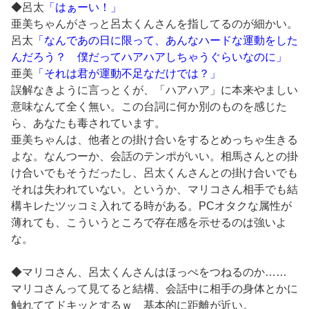
◆呂太
「はぁーい！」
亜美ちゃんがさっと呂太くんさんを指してるのが細かい。
呂太
「なんであの日に限って、あんなハードな運動をした
んだろう？ 僕だってハアハアしちゃうぐらいなのに」
亜美
「それは君が運動不足なだけでは？」
誤解なきように言っとくが、「ハアハア」に本来やましい
意味なんて全く無い。この台詞に何か別のものを感じた
ら、あなたも毒されています。
亜美ちゃんは、他者との掛け合いをするとめっちゃ生きる
よな。なんつーか、会話のテンポがいい。相馬さんとの掛
け合いでもそうだったし、呂太くんさんとの掛け合いでも
それは失われていない。というか、マリコさん相手でも結
構キレたツッコミ入れてる時がある。PCオタクな属性が
薄れても、こういうところで存在感を示せるのは強いよ
な。
◆マリコさん、呂太くんさんはほっぺをつねるのか……
マリコさんって見てると結構、会話中に相手の身体とかに
触れててドキッとするｗ 基本的に距離が近い。