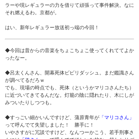
ラーや現レギュラーの力を借りて頑張って事件解決。なに
それ燃えるわ。京都が。
はい、新年レギュラー放送初っ端の今回！
◆今回は昔からの音楽をちょこちょこ使ってくれててよか
ったなー。
◆呂太くんさん、開幕死体ビビリダッシュ。まだ鑑識さん
が調べてるだろｗ
でも、現場の時点でも、死体（というかマリコさんたち）
に近づいてきてるんだな。灯籠の陰に隠れたり、木にしが
みついたりしつつも。
◆すっごい細かいんですけど、蒲原青年が
「マリコさん」
って呼んでて失望しました！ 勝手に！
いやさすがに冗談ですけど、なんつーかこう、若手刑事さ