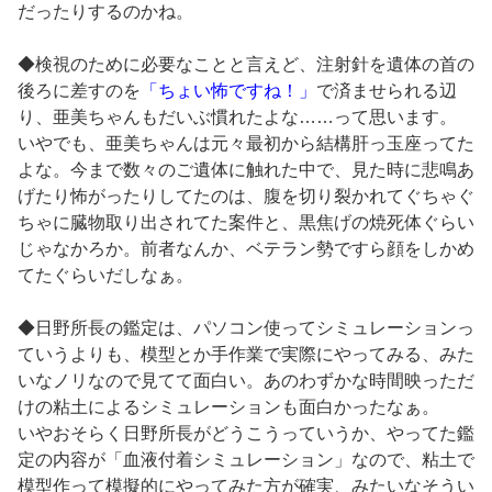
だったりするのかね。
◆検視のために必要なことと言えど、注射針を遺体の首の
後ろに差すのを
「ちょい怖ですね！」
で済ませられる辺
り、亜美ちゃんもだいぶ慣れたよな……って思います。
いやでも、亜美ちゃんは元々最初から結構肝っ玉座ってた
よな。今まで数々のご遺体に触れた中で、見た時に悲鳴あ
げたり怖がったりしてたのは、腹を切り裂かれてぐちゃぐ
ちゃに臓物取り出されてた案件と、黒焦げの焼死体ぐらい
じゃなかろか。前者なんか、ベテラン勢ですら顔をしかめ
てたぐらいだしなぁ。
◆日野所長の鑑定は、パソコン使ってシミュレーションっ
ていうよりも、模型とか手作業で実際にやってみる、みた
いなノリなので見てて面白い。あのわずかな時間映っただ
けの粘土によるシミュレーションも面白かったなぁ。
いやおそらく日野所長がどうこうっていうか、やってた鑑
定の内容が「血液付着シミュレーション」なので、粘土で
模型作って模擬的にやってみた方が確実、みたいなそうい