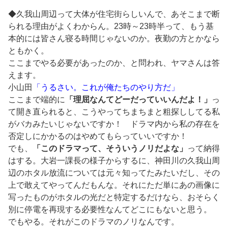
◆久我山周辺って大体が住宅街らしいんで、あそこまで断
られる理由がよくわからん。23時～23時半って、もう基
本的には皆さん寝る時間じゃないのか。夜勤の方とかなら
ともかく。
ここまでやる必要があったのか、と問われ、ヤマさんは答
えます。
小山田
「うるさい。これが俺たちのやり方だ」
ここまで端的に
「理屈なんてどーだっていいんだよ！」
っ
て開き直られると、こうやってちまちまと粗探ししてる私
がバカみたいじゃないですか！ ドラマ内から私の存在を
否定しにかかるのはやめてもらっていいですか！
でも、
「このドラマって、そういうノリだよな」
って納得
はする。大岩一課長の様子からするに、神田川の久我山周
辺のホタル放流については元々知ってたみたいだし、その
上で敢えてやってんだもんな。それにただ単にあの画像に
写ったものがホタルの光だと特定するだけなら、おそらく
別に停電を再現する必要性なんてどこにもないと思う。
でもやる。それがこのドラマのノリなんです。