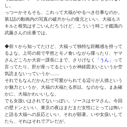
し。
っつーかそもそも、これって大福がやるべき仕事なのか。
第1話の動画内の写真の破片からの復元といい、大福もス
キルと根気はすごいんだろうけど、こういう時こそ鑑識の
武藤さんの出番では。
◆前々から知ってたけど、大福って独特な距離感を持って
るよな。上司の前で平然とモノ食いながら喋ったり、ヤマ
さんどころか大岩一課長にまで、さりげなく
「うん」
って
言ってたり。肝が座ってるというか神経図太いというか空
気読まないっていうか……
それでもなんだかんだで可愛がられてる辺りが人徳という
か魅力というか、大福の大福たる所以、なのかな。まあ確
かに、大福かわいいしな。
でも女扱いはされてないっぽい。ソースはヤマさん。今回
の壁ドンといい、東京の夜はまだまだ女性にとっては怖い
と語る大福への反応といい、それが顕著。いや女扱いして
たら、それはそれでアレだが。