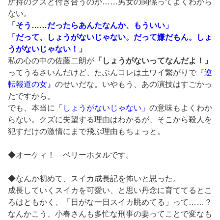
所持のクズと付き合うのか……男女の関係ってよくわから
ない。
「そう……だったらあんたなんか、もういい」
「だって、しょうがないじゃない。だって嫌だもん。しょ
うがないじゃない！」
私の心の中の佐藤二朗が
「しょうがないってなんだよ！」
ってうるさいんだけど、たぶんコレは土ワイ繋がりで
『逆
転報道の女』
のせいだな。いやもう、あの演技はすごかっ
たですから。
でも、本当に
「しょうがないじゃない」
の意味もよくわか
らない。クズに失望する理由はわかるが、そこから殺人を
犯すだけの激情にまで飛ぶ理由もちょっと。
◆オーケィ！ ベリーホタルです。
◆なんか初めて、スイカ成長記を怖いと思った。
成長していくスイカを可愛い、と思い丹念に育ててるとこ
ろはともかく、「日がな一日スイカ眺めてる」って……？
なんかこう、小春さんも多忙な刑事の妻ってことで変なも