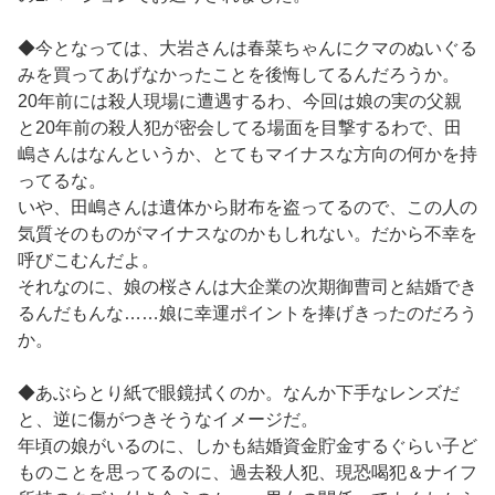
◆今となっては、大岩さんは春菜ちゃんにクマのぬいぐる
みを買ってあげなかったことを後悔してるんだろうか。
20年前には殺人現場に遭遇するわ、今回は娘の実の父親
と20年前の殺人犯が密会してる場面を目撃するわで、田
嶋さんはなんというか、とてもマイナスな方向の何かを持
ってるな。
いや、田嶋さんは遺体から財布を盗ってるので、この人の
気質そのものがマイナスなのかもしれない。だから不幸を
呼びこむんだよ。
それなのに、娘の桜さんは大企業の次期御曹司と結婚でき
るんだもんな……娘に幸運ポイントを捧げきったのだろう
か。
◆あぶらとり紙で眼鏡拭くのか。なんか下手なレンズだ
と、逆に傷がつきそうなイメージだ。
年頃の娘がいるのに、しかも結婚資金貯金するぐらい子ど
ものことを思ってるのに、過去殺人犯、現恐喝犯＆ナイフ