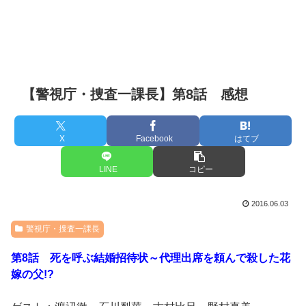
【警視庁・捜査一課長】第8話 感想
X
Facebook
はてブ
LINE
コピー
2016.06.03
警視庁・捜査一課長
第8話 死を呼ぶ結婚招待状～代理出席を頼んで殺した花
嫁の父!?