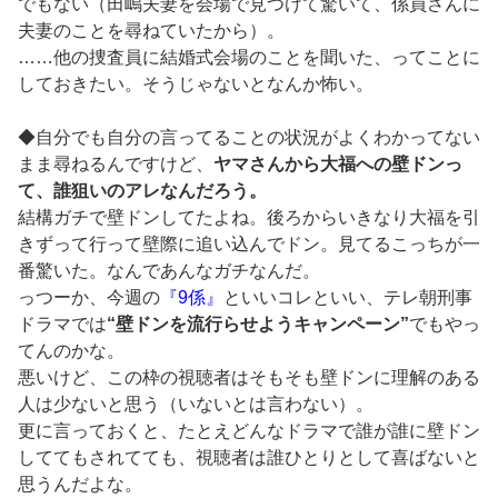
でもない（田嶋夫妻を会場で見つけて驚いて、係員さんに
夫妻のことを尋ねていたから）。
……他の捜査員に結婚式会場のことを聞いた、ってことに
しておきたい。そうじゃないとなんか怖い。
◆自分でも自分の言ってることの状況がよくわかってない
まま尋ねるんですけど、
ヤマさんから大福への壁ドンっ
て、誰狙いのアレなんだろう。
結構ガチで壁ドンしてたよね。後ろからいきなり大福を引
きずって行って壁際に追い込んでドン。見てるこっちが一
番驚いた。なんであんなガチなんだ。
っつーか、今週の
『9係』
といいコレといい、テレ朝刑事
ドラマでは
“壁ドンを流行らせようキャンペーン”
でもやっ
てんのかな。
悪いけど、この枠の視聴者はそもそも壁ドンに理解のある
人は少ないと思う（いないとは言わない）。
更に言っておくと、たとえどんなドラマで誰が誰に壁ドン
しててもされてても、視聴者は誰ひとりとして喜ばないと
思うんだよな。