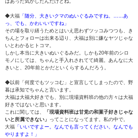
はあった気がしたんだけどね。
◆大福
「随分、大きいクマのぬいぐるみですね。……あ
っ、でも、かわいいですね」
その場を取り繕うためとはいえ思わずツッコみつつも、き
ちんとフォローは出来る辺り、大福は別に嫌なヤツじゃな
いとわかるヒトコマ。
しかし本当に大きいぬいぐるみだ。しかも20年前のシロ
モノにしては、ちゃんと手入れされてて綺麗。あんなに大
きいと、20年前とかだといくらするんだろう。
◆以前「何度でもツッコむ」と宣言してしまったので、野
暮は承知でちゃんと言います。
大福は大福大好きでも、別に現場資料班の他の方々は大福
好きではないと思います。
これに関しては、
「現場資料班は甘党の和菓子好きじゃな
いと所属できない」
ってことになってます。私の中で。
大福
「いいですよー。なんでも言ってください。なんでも
やりますよ！」