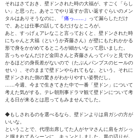
それはさておき、壁ドンされた時の大福が、すごく「らし
い」と思った。あそこでやり返すか言い返すぐらいのメン
タルはありそうなのに、
「痛っ……」
って漏らしただけ
で、あとは仕事の話してるだけなところが。
あと、すっげぇアレなこと言っておくと、壁ドンされた時
にちゃんと大福（というか斉藤さん）が壁にもたれかかる
形で身をかがめてるところが細かいなって思いました。
言っちゃなんだけど金田さんと斉藤さんってパッと見でわ
かるほどの身長差がないので（たぶんパンプスのヒールの
せい）、そのままで壁ドンやられてもな、という。それに
壁ドンされた側の驚きがわかりやすい姿勢だし。
……今週、今まで生きてきた中で一番「壁ドン」について
考えた気がする。テレ朝刑事ドラマ観て壁ドンについて考
える日が来るとは思ってもみませんでした。
◆もしされるのを選べるなら、壁ドンよりは肩ガシの方が
いいな。
ということで、代理出席してた人がヤマさんに肩をガシっ
と掴まれてるシーンに、キュンとしました。胃の辺りが。