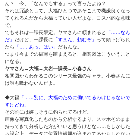
ん？ 今、「なんでもする」って言ったよね？
それは冗談として、大福ひとつであそこまで機嫌良くなっ
てくれるんだから大福っていい人だよな。コスパ的な意味
で。
でもそれは一課長限定。ヤマさんに頼まれると
「……なん
だ」
だけど、一課長に
「すまん。頼むぞ」
って頭下げられ
たら
「……あっ、はい」
だもんな。
つまり今までの描写を踏まえると、相関図はこういうこと
になる。
ヤマさん→大福→大岩一課長→小春さん
相関図からわかるこのシリーズ最強のキャラ。小春さんに
は誰も敵わないんだよ。
◆大福
「……別に、大福のために働いてるわけじゃないで
すけどね」
その割には嬉しそうに釣られてるけど。
画像を写真化したものから分析するより、スマホそのまま
持ってきて分析した方がいいと思うけどな……もしかした
ら設定上、データに位置情報埋め込まれてるかもしれない