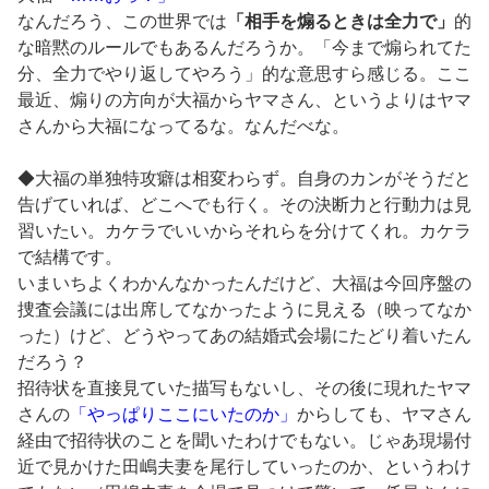
なんだろう、この世界では
「相手を煽るときは全力で」
的
な暗黙のルールでもあるんだろうか。「今まで煽られてた
分、全力でやり返してやろう」的な意思すら感じる。ここ
最近、煽りの方向が大福からヤマさん、というよりはヤマ
さんから大福になってるな。なんだべな。
◆大福の単独特攻癖は相変わらず。自身のカンがそうだと
告げていれば、どこへでも行く。その決断力と行動力は見
習いたい。カケラでいいからそれらを分けてくれ。カケラ
で結構です。
いまいちよくわかんなかったんだけど、大福は今回序盤の
捜査会議には出席してなかったように見える（映ってなか
った）けど、どうやってあの結婚式会場にたどり着いたん
だろう？
招待状を直接見ていた描写もないし、その後に現れたヤマ
さんの
「やっぱりここにいたのか」
からしても、ヤマさん
経由で招待状のことを聞いたわけでもない。じゃあ現場付
近で見かけた田嶋夫妻を尾行していったのか、というわけ