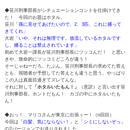
◆笹川刑事部長がシチュエーションコントを仕掛けてき
た！ 今回のお題はホタル。
笹川
「孫に見せてあげたいので、2、3匹、これに捕って
きてくれ」
大岩
「いや、それは無理です。放流しているホタルです
し、捕ることは禁止されています」
初めて大岩一課長が笹川刑事部長にツッコんだ！ と思い
きや、致命的にツッコミどころが違う！
そーじゃねーだろ。たぶん、笹川刑事部長の求めてた答え
とも、視聴者が予想してた答えとも違うと思う。やっぱり
この人は真面目過ぎてズレてんな。
それに対して
「ホタルいたもん！」
（意訳）と言い出す笹
川刑事部長。ホントだもん！ カゴの中にホタルいたも
ん！
◆おっ！ マリコさんが東京に出張ぅー！（n回目）
今回は
「白髪、気にならない！」
と
「シミにしないぞっ」
の2バージョンでお送りされました。