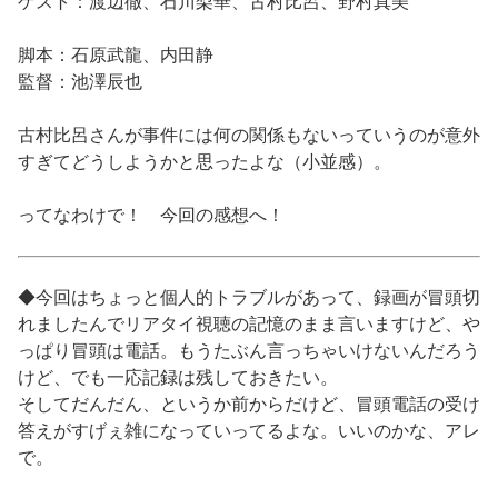
ゲスト：渡辺徹、石川梨華、古村比呂、野村真美
脚本：石原武龍、内田静
監督：池澤辰也
古村比呂さんが事件には何の関係もないっていうのが意外
すぎてどうしようかと思ったよな（小並感）。
ってなわけで！ 今回の感想へ！
◆今回はちょっと個人的トラブルがあって、録画が冒頭切
れましたんでリアタイ視聴の記憶のまま言いますけど、や
っぱり冒頭は電話。もうたぶん言っちゃいけないんだろう
けど、でも一応記録は残しておきたい。
そしてだんだん、というか前からだけど、冒頭電話の受け
答えがすげぇ雑になっていってるよな。いいのかな、アレ
で。