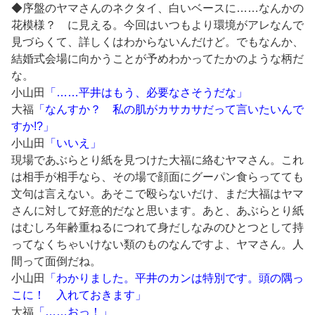
◆序盤のヤマさんのネクタイ、白いベースに……なんかの
花模様？ に見える。今回はいつもより環境がアレなんで
見づらくて、詳しくはわからないんだけど。でもなんか、
結婚式会場に向かうことが予めわかってたかのような柄だ
な。
小山田
「……平井はもう、必要なさそうだな」
大福
「なんすか？ 私の肌がカサカサだって言いたいんで
すか!?」
小山田
「いいえ」
現場であぶらとり紙を見つけた大福に絡むヤマさん。これ
は相手が相手なら、その場で顔面にグーパン食らってても
文句は言えない。あそこで殴らないだけ、まだ大福はヤマ
さんに対して好意的だなと思います。あと、あぶらとり紙
はむしろ年齢重ねるにつれて身だしなみのひとつとして持
ってなくちゃいけない類のものなんですよ、ヤマさん。人
間って面倒だね。
小山田
「わかりました。平井のカンは特別です。頭の隅っ
こに！ 入れておきます」
大福
「……おっ！」