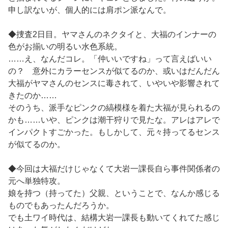
申し訳ないが、個人的には肩ポン派なんで。
◆捜査2日目。ヤマさんのネクタイと、大福のインナーの
色がお揃いの明るい水色系統。
……え、なんだコレ。「仲いいですね」って言えばいい
の？ 意外にカラーセンスが似てるのか、或いはだんだん
大福がヤマさんのセンスに毒されて、いやいや影響されて
きたのか……
そのうち、派手なピンクの縞模様を着た大福が見られるの
かも……いや、ピンクは潮干狩りで見たな。アレはアレで
インパクトすごかった。もしかして、元々持ってるセンス
が似てるのか。
◆今回は大福だけじゃなくて大岩一課長自ら事件関係者の
元へ単独特攻。
娘を持つ（持ってた）父親、ということで、なんか感じる
ものでもあったんだろうか。
でも土ワイ時代は、結構大岩一課長も動いてくれてた感じ