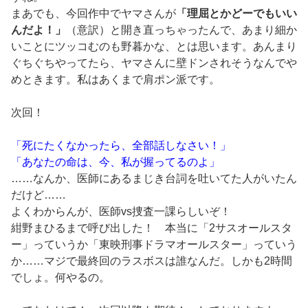
まあでも、今回作中でヤマさんが
「理屈とかどーでもいい
んだよ！」
（意訳）と開き直っちゃったんで、あまり細か
いことにツッコむのも野暮かな、とは思います。あんまり
ぐちぐちやってたら、ヤマさんに壁ドンされそうなんでや
めときます。私はあくまで肩ポン派です。
次回！
「死にたくなかったら、全部話しなさい！」
「あなたの命は、今、私が握ってるのよ」
……なんか、医師にあるまじき台詞を吐いてた人がいたん
だけど……
よくわからんが、医師vs捜査一課らしいぞ！
紺野まひるまで呼び出した！ 本当に「2サスオールスタ
ー」っていうか「東映刑事ドラマオールスター」っていう
か……マジで最終回のラスボスは誰なんだ。しかも2時間
でしょ。何やるの。