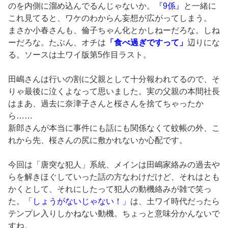
のを内側に溜め込んでるんじゃないか。
『9係』
と一緒に
これ見てると、ワケのわからん妄想が広がってしまう。
まさか小春さんも、倫子ちゃん化とかしねーだろな。しね
ーだろな。たぶん、オチは
「食べ過ぎですって」
辺りにな
る。ソースは土ワイ版第5作目ラスト。
田嶋さんは行いの割に父親として十分報われてるので、そ
りゃ最後に泣くよなって思いました。実の父親の本間社長
はまあ、過去に奈津子さんと桜さんを捨てちゃったか
ら……
新郎さんが本当に事件にも話にも関係なくて蚊帳の外、こ
れから先、桜さんの尻に敷かれないか心配です。
今回は「唐突な犯人」系統、メインは田嶋家絡みの過去や
らを解きほぐしていった話の方なわけだけど、それはとも
かくとして、それにしたって犯人の動機絡みが雑で笑っ
た。
「しょうがないじゃない！」
は、土ワイ時代だったら
テンプレ入りしかねない動機。ちょっと意味分かんないで
すね。