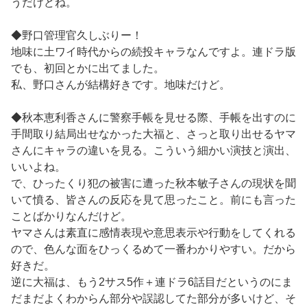
うだけどね。
◆野口管理官久しぶりー！
地味に土ワイ時代からの続投キャラなんですよ。連ドラ版
でも、初回とかに出てました。
私、野口さんが結構好きです。地味だけど。
◆秋本恵利香さんに警察手帳を見せる際、手帳を出すのに
手間取り結局出せなかった大福と、さっと取り出せるヤマ
さんにキャラの違いを見る。こういう細かい演技と演出、
いいよね。
で、ひったくり犯の被害に遭った秋本敏子さんの現状を聞
いて憤る、皆さんの反応を見て思ったこと。前にも言った
ことばかりなんだけど。
ヤマさんは素直に感情表現や意思表示や行動をしてくれる
ので、色んな面をひっくるめて一番わかりやすい。だから
好きだ。
逆に大福は、もう2サス5作＋連ドラ6話目だというのにま
だまだよくわからん部分や誤認してた部分が多いけど、そ