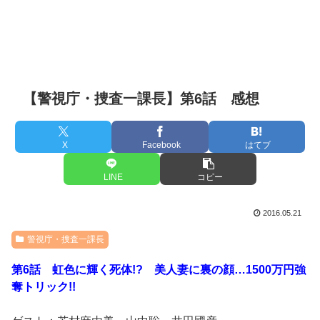
【警視庁・捜査一課長】第6話 感想
X
Facebook
はてブ
LINE
コピー
2016.05.21
警視庁・捜査一課長
第6話 虹色に輝く死体!? 美人妻に裏の顔…1500万円強
奪トリック!!