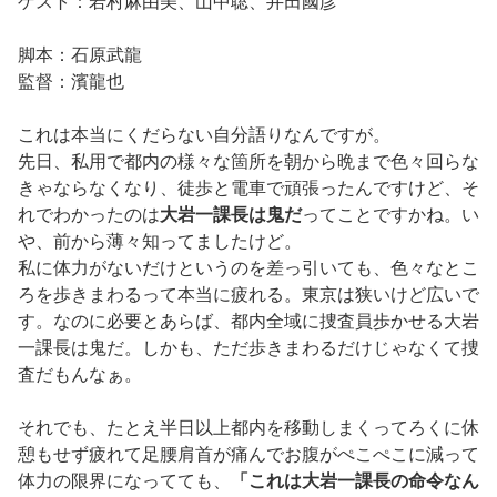
ゲスト：若村麻由美、山中聡、井田國彦
脚本：石原武龍
監督：濱龍也
これは本当にくだらない自分語りなんですが。
先日、私用で都内の様々な箇所を朝から晩まで色々回らな
きゃならなくなり、徒歩と電車で頑張ったんですけど、そ
れでわかったのは
大岩一課長は鬼だ
ってことですかね。い
や、前から薄々知ってましたけど。
私に体力がないだけというのを差っ引いても、色々なとこ
ろを歩きまわるって本当に疲れる。東京は狭いけど広いで
す。なのに必要とあらば、都内全域に捜査員歩かせる大岩
一課長は鬼だ。しかも、ただ歩きまわるだけじゃなくて捜
査だもんなぁ。
それでも、たとえ半日以上都内を移動しまくってろくに休
憩もせず疲れて足腰肩首が痛んでお腹がぺこぺこに減って
体力の限界になってても、
「これは大岩一課長の命令なん