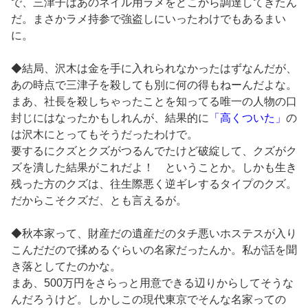
で、三津子はあのネイル用ラメをどこから調達してきたん
だ。まさかラメ持参で強盗しにいったわけでもあるまい
に。
◆結局、沢木は金を手に入れられなかったはずなんだが、
あの時点で三津子を殺しても別に何の得もねーんだよな。
まあ、社長を殺しちゃったことを知ってる唯一の人物の口
封じにはなったかもしれんが、結果的に
「高くついた」
の
は沢木にとってもそうだったわけで。
要するにクズとクズがつるんでたけど破綻して、クズがク
ズを潰した結果がこれだよ！ ということか。しかも生き
残った方のクズは、往生際悪く逆ギレするタイプのクズ。
だからこそクズだ、とも言えるが。
◆秋本家って、財産だの遺産だのタチ悪いホステスが入り
こんだだので揉めるぐらいの名家だったんか。私が話を聞
き落としてたのかな。
まあ、500万円をさらっと用意できる辺りからしてそうな
んだろうけど。しかしこの現代東京でそんな名家っての