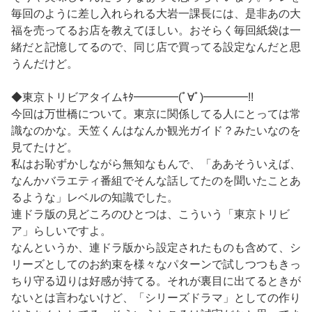
毎回のように差し入れられる大岩一課長には、是非あの大
福を売ってるお店を教えてほしい。おそらく毎回紙袋は一
緒だと記憶してるので、同じ店で買ってる設定なんだと思
うんだけど。
◆東京トリビアタイムｷﾀ━━━━(ﾟ∀ﾟ)━━━━!!
今回は万世橋について。東京に関係してる人にとっては常
識なのかな。天笠くんはなんか観光ガイド？みたいなのを
見てたけど。
私はお恥ずかしながら無知なもんで、「ああそういえば、
なんかバラエティ番組でそんな話してたのを聞いたことあ
るような」レベルの知識でした。
連ドラ版の見どころのひとつは、こういう「東京トリビ
ア」らしいですよ。
なんというか、連ドラ版から設定されたものも含めて、シ
リーズとしてのお約束を様々なパターンで試しつつもきっ
ちり守る辺りは好感が持てる。それが裏目に出てるときが
ないとは言わないけど、「シリーズドラマ」としての作り