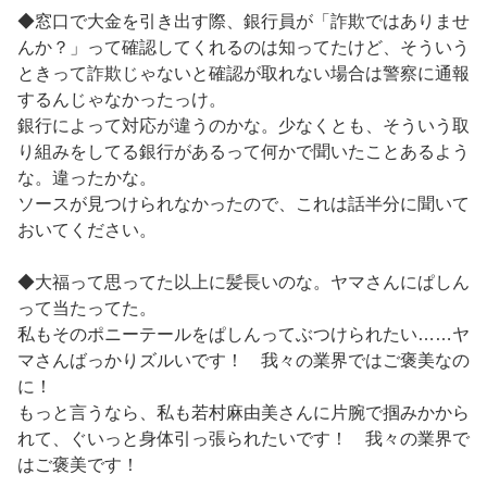
◆窓口で大金を引き出す際、銀行員が「詐欺ではありませ
んか？」って確認してくれるのは知ってたけど、そういう
ときって詐欺じゃないと確認が取れない場合は警察に通報
するんじゃなかったっけ。
銀行によって対応が違うのかな。少なくとも、そういう取
り組みをしてる銀行があるって何かで聞いたことあるよう
な。違ったかな。
ソースが見つけられなかったので、これは話半分に聞いて
おいてください。
◆大福って思ってた以上に髪長いのな。ヤマさんにぱしん
って当たってた。
私もそのポニーテールをぱしんってぶつけられたい……ヤ
マさんばっかりズルいです！ 我々の業界ではご褒美なの
に！
もっと言うなら、私も若村麻由美さんに片腕で掴みかから
れて、ぐいっと身体引っ張られたいです！ 我々の業界で
はご褒美です！