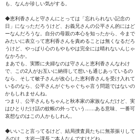
も、なんか珍しい気がする。
◆恵利香さんと守さんにとっては「忘れられない記念の
日」になっただろうけど、お義兄さんの公平さん的にはど
ーなんだろうな。自分の母親の本心を知ったから、今まで
みたいに表立って恵利香さんを責めることは無くなるだろ
うけど、やっぱり心のもやもやは完全には晴れないんじゃ
なかろか。
まあでも、実際に夫婦なのは守さんと恵利香さんなわけ
で、この2人がお互いに納得して想いも通じあっているの
なら、そして敏子さんが改心した恵利香さんを受け入れて
いるのなら、公平さんがぐちゃぐちゃ言う問題ではないの
かもしれませんね。
つまり、公平さんもちゃんと秋本家の家族なんだけど、実
はひとりだけ話の蚊帳の外っていう……ある意味、一番可
哀想なのはこの人かもしれん。
◆いいこと言ってるけど、結局捜査員たちに無茶振りして
るのは、大岩一課長ご本人なんですけどね。