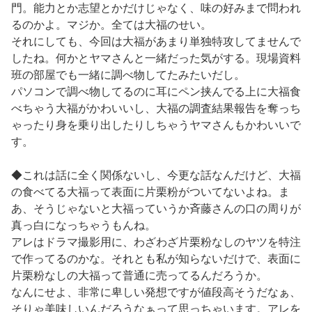
門。能力とか志望とかだけじゃなく、味の好みまで問われ
るのかよ。マジか。全ては大福のせい。
それにしても、今回は大福があまり単独特攻してませんで
したね。何かとヤマさんと一緒だった気がする。現場資料
班の部屋でも一緒に調べ物してたみたいだし。
パソコンで調べ物してるのに耳にペン挟んでる上に大福食
べちゃう大福がかわいいし、大福の調査結果報告を奪っち
ゃったり身を乗り出したりしちゃうヤマさんもかわいいで
す。
◆これは話に全く関係ないし、今更な話なんだけど、大福
の食べてる大福って表面に片栗粉がついてないよね。ま
あ、そうじゃないと大福っていうか斉藤さんの口の周りが
真っ白になっちゃうもんね。
アレはドラマ撮影用に、わざわざ片栗粉なしのヤツを特注
で作ってるのかな。それとも私が知らないだけで、表面に
片栗粉なしの大福って普通に売ってるんだろうか。
なんにせよ、非常に卑しい発想ですが値段高そうだなぁ、
そりゃ美味しいんだろうなぁって思っちゃいます。アレを