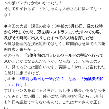
への猫パンチはかわいかったな！
そして相変わらず、ビビちゃんは大岩さんに懐いてない
な！
◆今回の大岩一課長の命令：
3年前の5月16日、昼の12時
から2時までの間、万世橋レストランにいたすべての客、
及びその時間に出入りしたすべての人物を探しだせ
今度は物理的な捜索範囲ではなく、時間的な意味での広範
囲捜索と来たか……
そのうち、
「3億年前のパラレルワールドの宇宙へ行って
来い」
とかになるんだろうか。ならねーよ。でもこのノ
リ、見てる分には面白いです。実際に「やれ」と言われた
ら絶対に嫌ですけど。
小山田
「3年前も昨日も一緒だろ？ なあ。
『光陰矢の如
し』
。行け！」
すげぇセンスを感じる台詞だ。もし使う機会があるなら使
ってみたい言い回し。確かに地球的規模で見たら、3年前
も昨日も誤差ですらないもんな。これはヤマさんが正し
い。