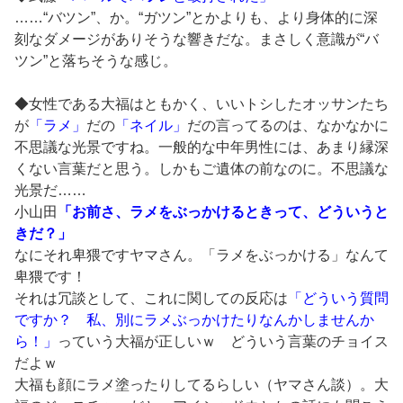
……“バツン”、か。“ガツン”とかよりも、より身体的に深
刻なダメージがありそうな響きだな。まさしく意識が“バ
ツン”と落ちそうな感じ。
◆女性である大福はともかく、いいトシしたオッサンたち
が
「ラメ」
だの
「ネイル」
だの言ってるのは、なかなかに
不思議な光景ですね。一般的な中年男性には、あまり縁深
くない言葉だと思う。しかもご遺体の前なのに。不思議な
光景だ……
小山田
「お前さ、ラメをぶっかけるときって、どういうと
きだ？」
なにそれ卑猥ですヤマさん。「ラメをぶっかける」なんて
卑猥です！
それは冗談として、これに関しての反応は
「どういう質問
ですか？ 私、別にラメぶっかけたりなんかしませんか
ら！」
っていう大福が正しいｗ どういう言葉のチョイス
だよｗ
大福も顔にラメ塗ったりしてるらしい（ヤマさん談）。大