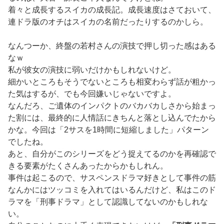
着々と成長するスイカの成長記。成長速度はさておいて、
連ドラ版のオチはスイカの名前だったりするのかしら。
なんつーか、終盤の若村さんの演技で押し切った感はある
なｗ
私が彼女の演技に弱いだけかもしれないけど。
細かいところもそうでないところも相変わらず話が粗かっ
た気はするが、でも今回嫌いじゃないですよ。
なんだろ、ご遺体のインパクトのバカバカしさから始まっ
た割には、最終的に人情話にきちんと落とし込んでたから
かな。今回は「2サスを1時間に短縮しました」パターン
でしたね。
あと、自分がこのシリーズをどう捉えてるのかを再確認で
きる要素がたくさんあったからかもしれん。
事件は起こるので、サスペンスドラマ好きとして事件の筋
なんかにはツッコミを入れてはいるんだけど、私はこのド
ラマを「刑事ドラマ」として認識してないのかもしれな
い。