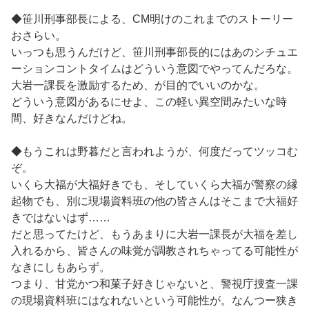
◆笹川刑事部長による、CM明けのこれまでのストーリー
おさらい。
いっつも思うんだけど、笹川刑事部長的にはあのシチュエ
ーションコントタイムはどういう意図でやってんだろな。
大岩一課長を激励するため、が目的でいいのかな。
どういう意図があるにせよ、この軽い異空間みたいな時
間、好きなんだけどね。
◆もうこれは野暮だと言われようが、何度だってツッコむ
ぞ。
いくら大福が大福好きでも、そしていくら大福が警察の縁
起物でも、別に現場資料班の他の皆さんはそこまで大福好
きではないはず……
だと思ってたけど、もうあまりに大岩一課長が大福を差し
入れるから、皆さんの味覚が調教されちゃってる可能性が
なきにしもあらず。
つまり、甘党かつ和菓子好きじゃないと、警視庁捜査一課
の現場資料班にはなれないという可能性が。なんつー狭き