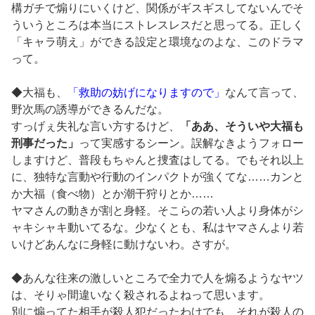
構ガチで煽りにいくけど、関係がギスギスしてないんでそ
ういうところは本当にストレスレスだと思ってる。正しく
「キャラ萌え」ができる設定と環境なのよな、このドラマ
って。
◆大福も、
「救助の妨げになりますので」
なんて言って、
野次馬の誘導ができるんだな。
すっげぇ失礼な言い方するけど、
「ああ、そういや大福も
刑事だった」
って実感するシーン。誤解なきようフォロー
しますけど、普段もちゃんと捜査はしてる。でもそれ以上
に、独特な言動や行動のインパクトが強くてな……カンと
か大福（食べ物）とか潮干狩りとか……
ヤマさんの動きが割と身軽。そこらの若い人より身体がシ
ャキシャキ動いてるな。少なくとも、私はヤマさんより若
いけどあんなに身軽に動けないわ。さすが。
◆あんな往来の激しいところで全力で人を煽るようなヤツ
は、そりゃ間違いなく殺されるよねって思います。
別に煽ってた相手が殺人犯だったわけでも、それが殺人の