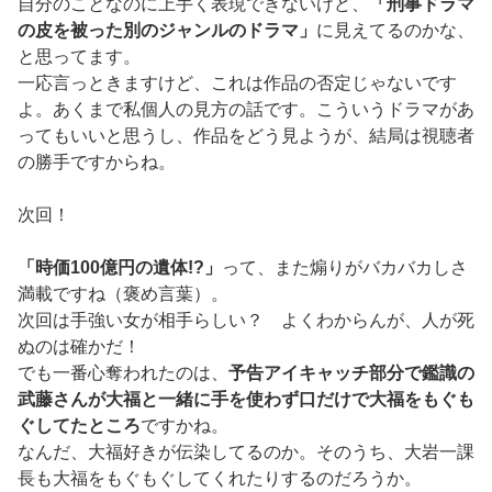
自分のことなのに上手く表現できないけど、
「刑事ドラマ
の皮を被った別のジャンルのドラマ」
に見えてるのかな、
と思ってます。
一応言っときますけど、これは作品の否定じゃないです
よ。あくまで私個人の見方の話です。こういうドラマがあ
ってもいいと思うし、作品をどう見ようが、結局は視聴者
の勝手ですからね。
次回！
「時価100億円の遺体!?」
って、また煽りがバカバカしさ
満載ですね（褒め言葉）。
次回は手強い女が相手らしい？ よくわからんが、人が死
ぬのは確かだ！
でも一番心奪われたのは、
予告アイキャッチ部分で鑑識の
武藤さんが大福と一緒に手を使わず口だけで大福をもぐも
ぐしてたところ
ですかね。
なんだ、大福好きが伝染してるのか。そのうち、大岩一課
長も大福をもぐもぐしてくれたりするのだろうか。