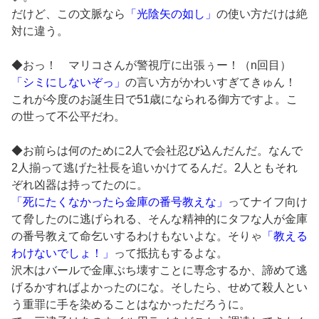
だけど、この文脈なら
「光陰矢の如し」
の使い方だけは絶
対に違う。
◆おっ！ マリコさんが警視庁に出張ぅー！（n回目）
「シミにしないぞっ」
の言い方がかわいすぎてきゅん！
これが今度のお誕生日で51歳になられる御方ですよ。こ
の世って不公平だわ。
◆お前らは何のために2人で会社忍び込んだんだ。なんで
2人揃って逃げた社長を追いかけてるんだ。2人ともそれ
ぞれ凶器は持ってたのに。
「死にたくなかったら金庫の番号教えな」
ってナイフ向け
て脅したのに逃げられる、そんな精神的にタフな人が金庫
の番号教えて命乞いするわけもないよな。そりゃ
「教える
わけないでしょ！」
って抵抗もするよな。
沢木はバールで金庫ぶち壊すことに専念するか、諦めて逃
げるかすればよかったのにな。そしたら、せめて殺人とい
う重罪に手を染めることはなかっただろうに。