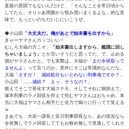
直接の原因でもないんだけど、「そんなことを常日頃から
してたら、そりゃあ周囲から恨み買いまくるよな」的な意
味で。もっといのちだいじにいこうぜ。
◆小山田
「大丈夫だ。俺があとで始末書を出すから」
きゃーヤマさんカッコいい！
むしろ大福の方こそ、
「始末書出しますから、鑑識に回し
ちゃいましょう」
とか言いそうだと思ってた。で、止める
側がヤマさんかと。でも実際は、大福が
「まだ令状取って
ませんよ」
って言うのか。意外にそこは常識的なんだな。
大福
「さすが！ 減給処分もいとわない刑事魂ですか？」
小山田
「……減給？ えっ、そうなの？」
敢えてそこで茶化す大福ステキ。そしてそれに狼狽えて、
塚本刑事のラメ回収を抑えて拒むヤマさんはおちゃめ。本
当に大福はヤマさん相手だと全力で煽りに行ってて笑える
ｗ
まあでも、大岩一課長と笹川刑事部長なら、あの状況なら
令状無しでラメ回収しててもお咎め無しで見逃してくれそ