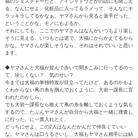
福のジェスチャーだと、アイシャドウとかの話にも聞こえ
る。なんにせよ、化粧品に入ってるラメって、そんなにキ
ラッキラしてるかなぁ。ヤマさんから見ると派手だった、
ということかな。モノにもよるか。
それにしても、ここでのヤマさんはなんかいつもより楽し
そうに見える。いつもとは逆で、大福にからかえてるから
かな。ヤマさんが楽しそうなら、それはそれでいいと思い
ます。
◆ヤマさんと大福が並んで歩いて聞きこみに行ってるのっ
て、珍しくない？ 気のせい？
今までは大福の単独特攻が目立ってたけど、あるのかもよ
くわからない凧の糸を掴んでおくように、大岩一課長に言
われたのかしら。
でも大岩一課長なら敢えて凧の糸を離しておくような気も
するので、たぶんヤマさんが自分から大福と一緒に捜査し
に行った、に一票入れとく。
どっちにせよ、この2人はなんだかんだで仲良くていい
な。ヤマさんは口うるさいし、大福もヤマさん相手には結