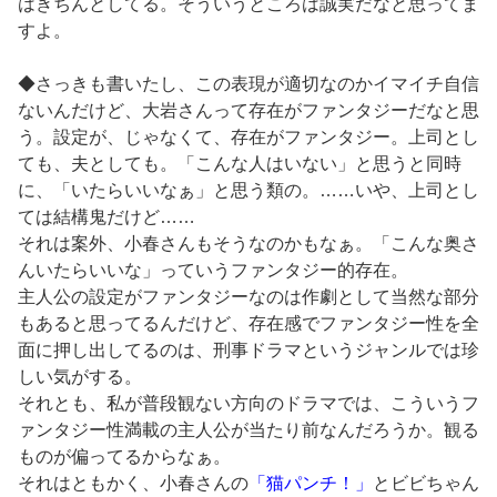
はきちんとしてる。そういうところは誠実だなと思ってま
すよ。
◆さっきも書いたし、この表現が適切なのかイマイチ自信
ないんだけど、大岩さんって存在がファンタジーだなと思
う。設定が、じゃなくて、存在がファンタジー。上司とし
ても、夫としても。「こんな人はいない」と思うと同時
に、「いたらいいなぁ」と思う類の。……いや、上司とし
ては結構鬼だけど……
それは案外、小春さんもそうなのかもなぁ。「こんな奥さ
んいたらいいな」っていうファンタジー的存在。
主人公の設定がファンタジーなのは作劇として当然な部分
もあると思ってるんだけど、存在感でファンタジー性を全
面に押し出してるのは、刑事ドラマというジャンルでは珍
しい気がする。
それとも、私が普段観ない方向のドラマでは、こういうフ
ァンタジー性満載の主人公が当たり前なんだろうか。観る
ものが偏ってるからなぁ。
それはともかく、小春さんの
「猫パンチ！」
とビビちゃん