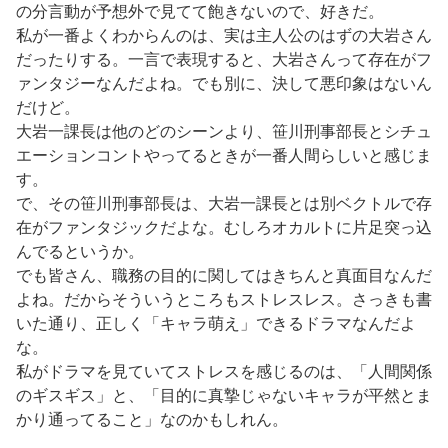
の分言動が予想外で見てて飽きないので、好きだ。
私が一番よくわからんのは、実は主人公のはずの大岩さん
だったりする。一言で表現すると、大岩さんって存在がフ
ァンタジーなんだよね。でも別に、決して悪印象はないん
だけど。
大岩一課長は他のどのシーンより、笹川刑事部長とシチュ
エーションコントやってるときが一番人間らしいと感じま
す。
で、その笹川刑事部長は、大岩一課長とは別ベクトルで存
在がファンタジックだよな。むしろオカルトに片足突っ込
んでるというか。
でも皆さん、職務の目的に関してはきちんと真面目なんだ
よね。だからそういうところもストレスレス。さっきも書
いた通り、正しく「キャラ萌え」できるドラマなんだよ
な。
私がドラマを見ていてストレスを感じるのは、「人間関係
のギスギス」と、「目的に真摯じゃないキャラが平然とま
かり通ってること」なのかもしれん。