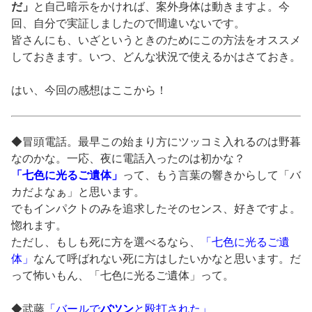
だ」
と自己暗示をかければ、案外身体は動きますよ。今
回、自分で実証しましたので間違いないです。
皆さんにも、いざというときのためにこの方法をオススメ
しておきます。いつ、どんな状況で使えるかはさておき。
はい、今回の感想はここから！
◆冒頭電話。最早この始まり方にツッコミ入れるのは野暮
なのかな。一応、夜に電話入ったのは初かな？
「七色に光るご遺体」
って、もう言葉の響きからして「バ
カだよなぁ」と思います。
でもインパクトのみを追求したそのセンス、好きですよ。
惚れます。
ただし、もしも死に方を選べるなら、
「七色に光るご遺
体」
なんて呼ばれない死に方はしたいかなと思います。だ
って怖いもん、「七色に光るご遺体」って。
◆武藤
「バールで
バツン
と殴打された」