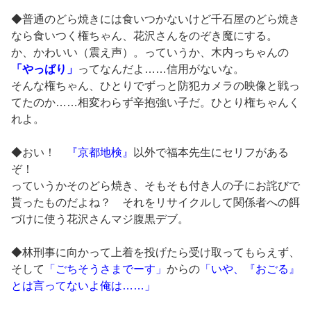
◆普通のどら焼きには食いつかないけど千石屋のどら焼き
なら食いつく権ちゃん、花沢さんをのぞき魔にする。
か、かわいい（震え声）。っていうか、木内っちゃんの
「やっぱり」
ってなんだよ……信用がないな。
そんな権ちゃん、ひとりでずっと防犯カメラの映像と戦っ
てたのか……相変わらず辛抱強い子だ。ひとり権ちゃんく
れよ。
◆おい！
『京都地検』
以外で福本先生にセリフがある
ぞ！
っていうかそのどら焼き、そもそも付き人の子にお詫びで
貰ったものだよね？ それをリサイクルして関係者への餌
づけに使う花沢さんマジ腹黒デブ。
◆林刑事に向かって上着を投げたら受け取ってもらえず、
そして
「ごちそうさまでーす」
からの
「いや、『おごる』
とは言ってないよ俺は……」