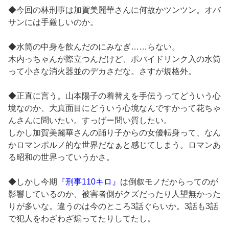
◆今回の林刑事は加賀美麗華さんに何故かツンツン。オバ
サンには手厳しいのか。
◆水筒の中身を飲んだのにみなぎ……らない。
木内っちゃんが際立つんだけど、ポパイドリンク入の水筒
って小さな消火器並のデカさだな。さすが規格外。
◆正直に言う。山本陽子の着替えを手伝うってどういう心
境なのか、大真面目にどういう心境なんですかって花ちゃ
んさんに問いたい。すっげー問い質したい。
しかし加賀美麗華さんの踊り子からの女優転身って、なん
かロマンポルノ的な世界だなぁと感じてしまう。ロマンあ
る昭和の世界っていうかさ。
◆しかし今期
『刑事110キロ』
は倒叙モノだからってのが
影響しているのか、被害者側がクズだったり人望無かった
りが多いな。違うのは今のところ3話ぐらいか。3話も3話
で犯人をわざわざ煽ってたりしてたし。