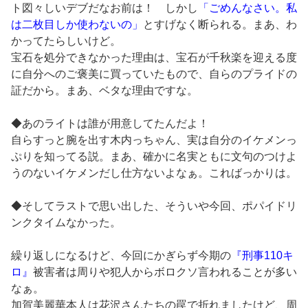
ト図々しいデブだなお前は！ しかし
「ごめんなさい。私
は二枚目しか使わないの」
とすげなく断られる。まあ、わ
かってたらしいけど。
宝石を処分できなかった理由は、宝石が千秋楽を迎える度
に自分へのご褒美に買っていたもので、自らのプライドの
証だから。まあ、ベタな理由ですな。
◆あのライトは誰が用意してたんだよ！
自らすっと腕を出す木内っちゃん、実は自分のイケメンっ
ぷりを知ってる説。まあ、確かに名実ともに文句のつけよ
うのないイケメンだし仕方ないよなぁ。こればっかりは。
◆そしてラストで思い出した、そういや今回、ポパイドリ
ンクタイムなかった。
繰り返しになるけど、今回にかぎらず今期の
『刑事110キ
ロ』
被害者は周りや犯人からボロクソ言われることが多い
なぁ。
加賀美麗華本人は花沢さんたちの罠で折れましたけど、周