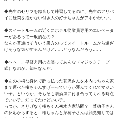
◆先生のセリフを録音して練習してるのに、先生のアリバ
イに疑問を抱かない付き人の好子ちゃんがアホかわいい。
◆スイートルームの近くにホテル従業員専用のエレベータ
ーがあるって一般的なの？
なんか普通はそういう裏方のってスイートルームから遠ざ
けそうな気がするんだけど……どうなんだろう……
◆へへー、早替え用の衣装ってあんな（マジックテープ
式）なのか。知らなんだ。
◆あの小柄な身体で酔っ払った花沢さんを木内っちゃん家
まで運べた権ちゃんすげーっていうか運んでくれてマジい
い子。というか、そもそも居酒屋に付き合ってくれる時点
でいい子。知ってたけどいい子。
っつか、さりげなく権ちゃん初木内家訪問？ 菜穂子さん
の反応からすると、権ちゃんと菜穂子さんは顔見知りでは