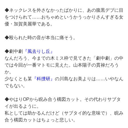
◆ネックレスを外さなかったばかりに、あの腹黒デブに目
をつけられて……おちゃめというかうっかりさんすぎる女
優・加賀美麗華である。
◆殴られた時の音が本当に痛そう。
◆劇中劇
『風去りし丘』
なんだろう、今までの木ミス枠で見てきた「劇中劇」の中
では今回が一番マトモに見えた。山本陽子の貫禄だろう
か。
少なくとも某
『科捜研』
の川島なお美よりは……いやなん
でもない。
◆やはりOPから睨み合う構図カット。その代わりサブタ
イが出るように。
私としては助かるんだけど（サブタイ的な意味で）、睨み
合う構図カットはちょっと悲しい。