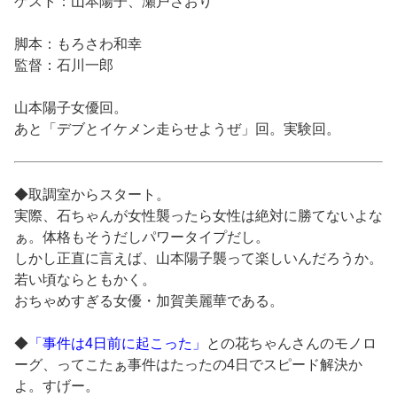
ゲスト：山本陽子、瀬戸さおり
脚本：もろさわ和幸
監督：石川一郎
山本陽子女優回。
あと「デブとイケメン走らせようぜ」回。実験回。
◆取調室からスタート。
実際、石ちゃんが女性襲ったら女性は絶対に勝てないよな
ぁ。体格もそうだしパワータイプだし。
しかし正直に言えば、山本陽子襲って楽しいんだろうか。
若い頃ならともかく。
おちゃめすぎる女優・加賀美麗華である。
◆
「事件は4日前に起こった」
との花ちゃんさんのモノロ
ーグ、ってこたぁ事件はたったの4日でスピード解決か
よ。すげー。