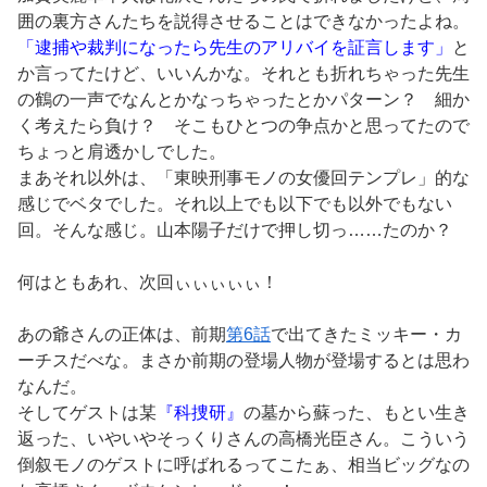
囲の裏方さんたちを説得させることはできなかったよね。
「逮捕や裁判になったら先生のアリバイを証言します」
と
か言ってたけど、いいんかな。それとも折れちゃった先生
の鶴の一声でなんとかなっちゃったとかパターン？ 細か
く考えたら負け？ そこもひとつの争点かと思ってたので
ちょっと肩透かしでした。
まあそれ以外は、「東映刑事モノの女優回テンプレ」的な
感じでベタでした。それ以上でも以下でも以外でもない
回。そんな感じ。山本陽子だけで押し切っ……たのか？
何はともあれ、次回ぃぃぃぃぃ！
あの爺さんの正体は、前期
第6話
で出てきたミッキー・カ
ーチスだべな。まさか前期の登場人物が登場するとは思わ
なんだ。
そしてゲストは某
『科捜研』
の墓から蘇った、もとい生き
返った、いやいやそっくりさんの高橋光臣さん。こういう
倒叙モノのゲストに呼ばれるってこたぁ、相当ビッグなの