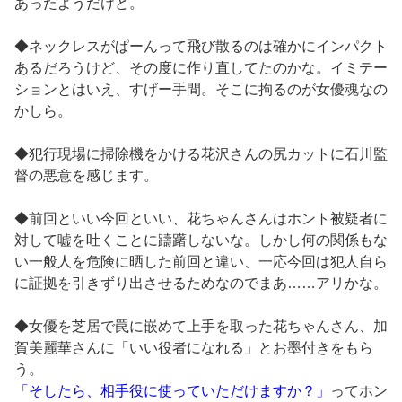
あったようだけど。
◆ネックレスがぱーんって飛び散るのは確かにインパクト
あるだろうけど、その度に作り直してたのかな。イミテー
ションとはいえ、すげー手間。そこに拘るのが女優魂なの
かしら。
◆犯行現場に掃除機をかける花沢さんの尻カットに石川監
督の悪意を感じます。
◆前回といい今回といい、花ちゃんさんはホント被疑者に
対して嘘を吐くことに躊躇しないな。しかし何の関係もな
い一般人を危険に晒した前回と違い、一応今回は犯人自ら
に証拠を引きずり出させるためなのでまあ……アリかな。
◆女優を芝居で罠に嵌めて上手を取った花ちゃんさん、加
賀美麗華さんに「いい役者になれる」とお墨付きをもら
う。
「そしたら、相手役に使っていただけますか？」
ってホン