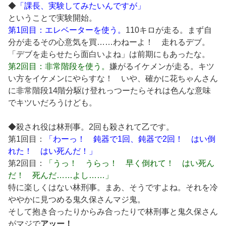
◆
「課長、実験してみたいんですが」
ということで実験開始。
第1回目：エレベーターを使う。
110キロが走る。まず自
分が走るその心意気を買……わねーよ！ 走れるデブ。
「デブを走らせたら面白いよね」は前期にもあったな。
第2回目：非常階段を使う。
嫌がるイケメンが走る。キツ
い方をイケメンにやらすな！ いや、確かに花ちゃんさん
に非常階段14階分駆け登れっつーたらそれは色んな意味
でキツいだろうけども。
◆殺され役は林刑事。2回も殺されて乙です。
第1回目：
「わーっ！ 鈍器で1回、鈍器で2回！ はい倒
れた！ はい死んだ！」
第2回目：
「うっ！ うらっ！ 早く倒れて！ はい死ん
だ！ 死んだ……よし……」
特に楽しくはない林刑事。まあ、そうですよね。それを冷
ややかに見つめる鬼久保さんマジ鬼。
そして抱き合ったりからみ合ったりで林刑事と鬼久保さん
がマジで
アッー！