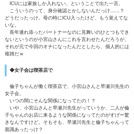
ICUには家族しか入れない、ということで出た一言。
こういうのって、身分確認とかしないんだっけ……？
どうだったっけ。母の時にICU入ったけど、もう覚えてな
いな。
長年連れ添ったパートナーなのに見舞いのひとつもでき
ないというのが小宮山さんにこれを言わせたんだろうが、
それが元で今回のオチになったんだとしたら、個人的には
複雑だｗ
◆女子会は喫茶店で
倫子ちゃんが働く喫茶店で、小宮山さんと早瀬川先生の
女子会。
いつの間にそんな関係になってたの！？
いや、小宮山さんと早瀬川先生がっていうか、二人が倫
子ちゃんのお店に来るような関係になってたのがすげー驚
きなんですけど。そもそも、早瀬川先生と倫子ちゃんって
面識あったっけ？