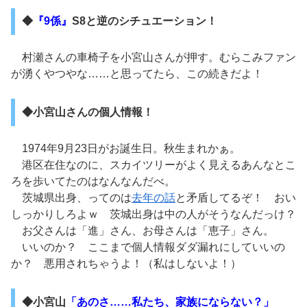
◆
『9係』
S8と逆のシチュエーション！
村瀬さんの車椅子を小宮山さんが押す。むらこみファン
が湧くやつやな……と思ってたら、この続きだよ！
◆小宮山さんの個人情報！
1974年9月23日がお誕生日。秋生まれかぁ。
港区在住なのに、スカイツリーがよく見えるあんなとこ
ろを歩いてたのはなんなんだべ。
茨城県出身、ってのは
去年の話
と矛盾してるぞ！ おい
しっかりしろよｗ 茨城出身は中の人がそうなんだっけ？
お父さんは「進」さん、お母さんは「恵子」さん。
いいのか？ ここまで個人情報ダダ漏れにしていいの
か？ 悪用されちゃうよ！（私はしないよ！）
◆小宮山
「あのさ……私たち、家族にならない？」