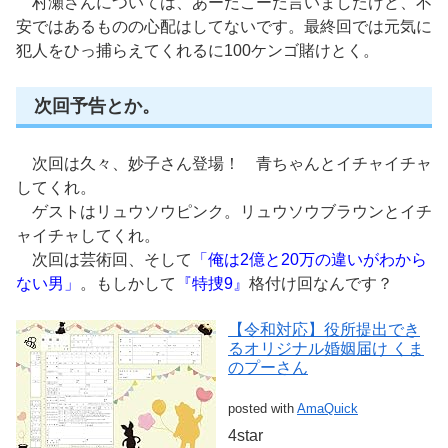
村瀬さんについては、あーだこーだ言いましたけど、不
安ではあるものの心配はしてないです。最終回では元気に
犯人をひっ捕らえてくれるに100ケンゴ賭けとく。
次回予告とか。
次回は久々、妙子さん登場！ 青ちゃんとイチャイチャ
してくれ。
ゲストはリュウソウピンク。リュウソウブラウンとイチ
ャイチャしてくれ。
次回は芸術回、そして
「俺は2億と20万の違いがわから
ない男」
。もしかして
『特捜9』
格付け回なんです？
【令和対応】役所提出でき
るオリジナル婚姻届け くま
のプーさん
posted with
AmaQuick
4star