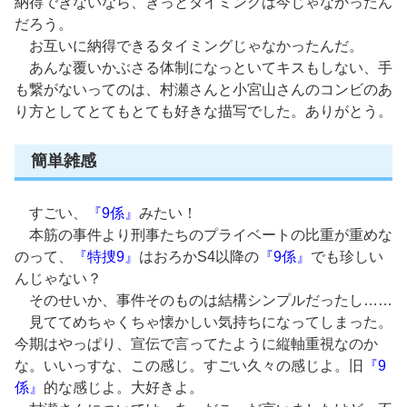
納得できないなら、きっとタイミングは今じゃなかったん
だろう。
お互いに納得できるタイミングじゃなかったんだ。
あんな覆いかぶさる体制になっといてキスもしない、手
も繋がないってのは、村瀬さんと小宮山さんのコンビのあ
り方としてとてもとても好きな描写でした。ありがとう。
簡単雑感
すごい、
『9係』
みたい！
本筋の事件より刑事たちのプライベートの比重が重めな
のって、
『特捜9』
はおろかS4以降の
『9係』
でも珍しい
んじゃない？
そのせいか、事件そのものは結構シンプルだったし……
見ててめちゃくちゃ懐かしい気持ちになってしまった。
今期はやっぱり、宣伝で言ってたように縦軸重視なのか
な。いいっすな、この感じ。すごい久々の感じよ。旧
『9
係』
的な感じよ。大好きよ。