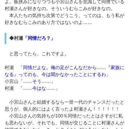
よ。板挟みになりつつも小宮山さんを意識して同僚でいる
村瀬さんが好きなの。そういうむらこみが好きなの。
本人たちの気持ち次第でどうこう、ってのは、もう私が
好きなむらこみのあり方ではないのよ……
◆村瀬
「同情だろ？」
と思ってたら、これですよ。
村瀬
「同情だよな。俺の足がこんなだから……『家族に
なる』ってのも、今は聞かなかったことにするわ」
小宮山
「……そう……」
村瀬
「……今はな……」
小宮山さんと結婚するなら一世一代のチャンスだったと
思うが、個人的にはよく言ったよ村瀬さん！！！！！！
小宮山さんの気持ちが100％同情だったとはさすがに私
も思わないが、それでも、同情が交じることに村瀬さんが