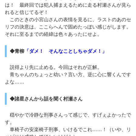
は！ 最終回では犯人捕まえるために走る村瀬さんが見ら
れると信じてるぞ！
このときの小宮山さんの表情を見るに、ラストのあのセ
リフの決意は、ここらへんで固めたっぽい感じがします。
それに至るまでの経緯は色々あったにせよ。
◆青柳
「ダメ！ そんなことしちゃダメ！」
説得より先に止める。今回はそれが正解。
青ちゃんのちょっと幼い？言い方、逆に心に響くんです
よな……
◆諸星さんから話を聞く村瀬さん
穏やかで冷静な刑事さんって感じで、すげぇよかったで
す。
車椅子の安楽椅子刑事、いけるでこれ……！（いや、リ