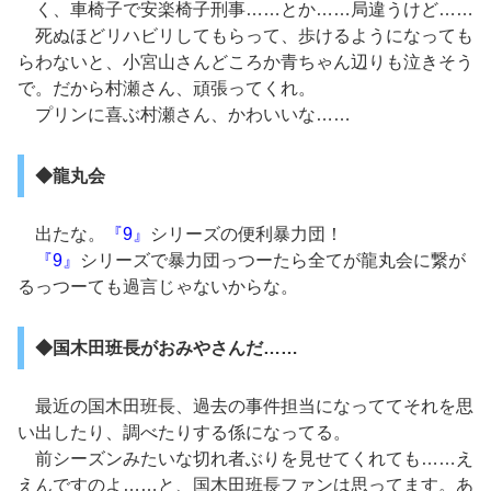
く、車椅子で安楽椅子刑事……とか……局違うけど……
死ぬほどリハビリしてもらって、歩けるようになっても
らわないと、小宮山さんどころか青ちゃん辺りも泣きそう
で。だから村瀬さん、頑張ってくれ。
プリンに喜ぶ村瀬さん、かわいいな……
◆龍丸会
出たな。
『9』
シリーズの便利暴力団！
『9』
シリーズで暴力団っつーたら全てが龍丸会に繋が
るっつーても過言じゃないからな。
◆国木田班長がおみやさんだ……
最近の国木田班長、過去の事件担当になっててそれを思
い出したり、調べたりする係になってる。
前シーズンみたいな切れ者ぶりを見せてくれても……え
えんですのよ……と、国木田班長ファンは思ってます。あ