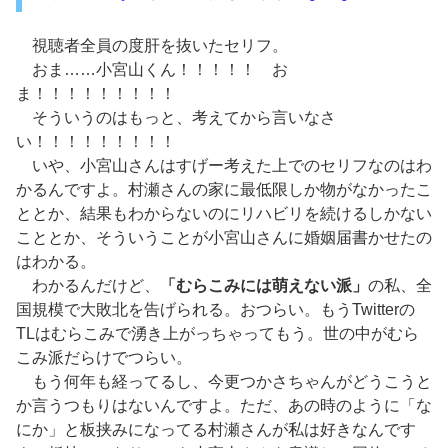
視聴者全員の度肝を抜いたセリフ。
おま……小宮山くん！！！！！ お
ま！！！！！！！！！
そういうのはもっと、考えてから言いなさ
い！！！！！！！！！
いや、小宮山さんはすげー考えた上でのセリフなのはわ
かるんですよ。村瀬さんの家に最低限しか物がなかったこ
ととか、結果もわからないのにリハビリを続けるしかない
こととか、そういうことが小宮山さんに婚姻届書かせたの
はわかる。
わかるんだけど、
「むらこみには萌えない派」
の私、全
国規模で大敗北を告げられる。おつらい。もうTwitterの
TLはむらこみで湧き上がっちゃってもう。世の中がむら
こみ派だらけでつらい。
もう何年も経ってるし、今更つかさちゃんがどうこうと
か言うつもりはないんですよ。ただ、あの時のように「な
にか」と板挟みになってる村瀬さんが私は好きなんです