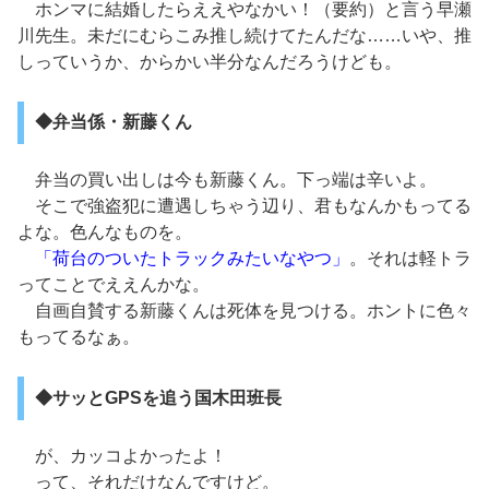
ホンマに結婚したらええやなかい！（要約）と言う早瀬
川先生。未だにむらこみ推し続けてたんだな……いや、推
しっていうか、からかい半分なんだろうけども。
◆弁当係・新藤くん
弁当の買い出しは今も新藤くん。下っ端は辛いよ。
そこで強盗犯に遭遇しちゃう辺り、君もなんかもってる
よな。色んなものを。
「荷台のついたトラックみたいなやつ」
。それは軽トラ
ってことでええんかな。
自画自賛する新藤くんは死体を見つける。ホントに色々
もってるなぁ。
◆サッとGPSを追う国木田班長
が、カッコよかったよ！
って、それだけなんですけど。