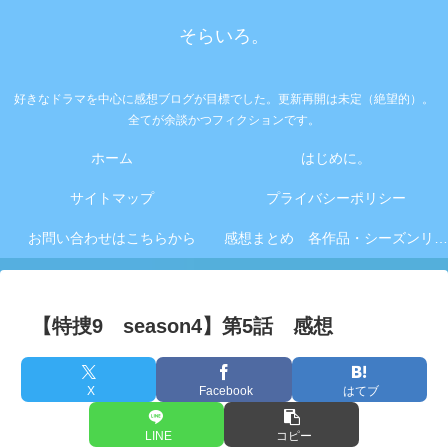
そらいろ。
好きなドラマを中心に感想ブログが目標でした。更新再開は未定（絶望的）。
全てが余談かつフィクションです。
ホーム
はじめに。
サイトマップ
プライバシーポリシー
お問い合わせはこちらから
感想まとめ 各作品・シーズンリンク集
【特捜9 season4】第5話 感想
X
Facebook
はてブ
LINE
コピー