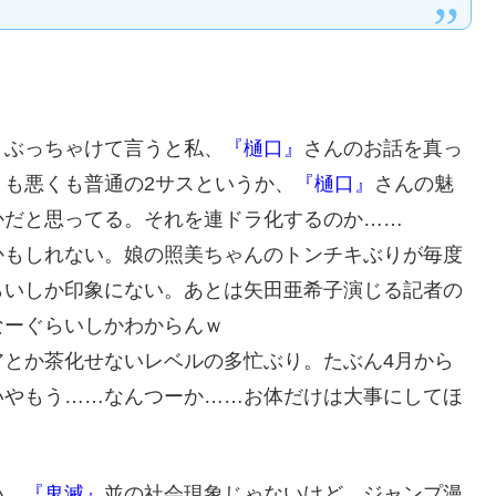
ぶっちゃけて言うと私、
『樋口』
さんのお話を真っ
も悪くも普通の2サスというか、
『樋口』
さんの魅
かだと思ってる。それを連ドラ化するのか……
もしれない。娘の照美ちゃんのトンチキぶりが毎度
らいしか印象にない。あとは矢田亜希子演じる記者の
なーぐらいしかわからんｗ
とか茶化せないレベルの多忙ぶり。たぶん4月から
いやもう……なんつーか……お体だけは大事にしてほ
い。
『鬼滅』
並の社会現象じゃないけど、ジャンプ漫