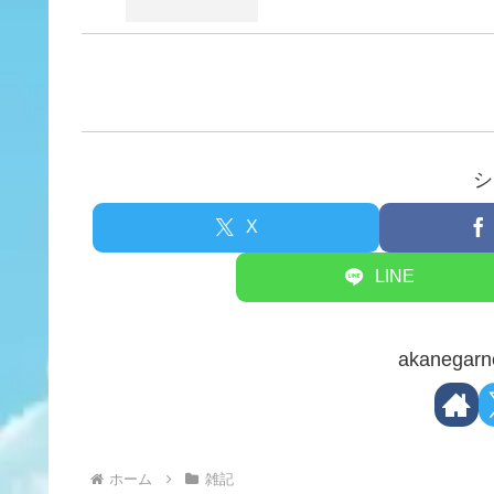
シ
X
LINE
akaneg
ホーム
雑記