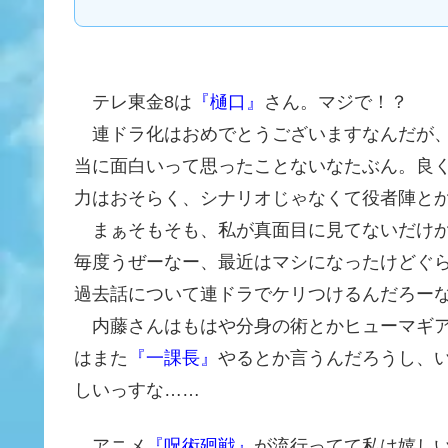
テレ東金8は
『樋口』
さん。マジで！？
連ドラ化はおめでとうございますなんだが、
当に面白いって思ったことないなたぶん。良く
力はおそらく、シナリオじゃなくて役者陣と
まぁそもそも、私が真面目に見てないだけか
毎度うぜーなー、最近はマシになったけどぐ
過去話について連ドラでケリつけるんだろー
内藤さんはもはや分身の術とかヒューマギア
はまた
『一課長』
やるとか言うんだろうし、
しいっすな……
アニメ
『呪術廻戦』
が流行ってて私は嬉し