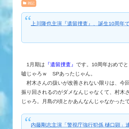
雑記
上川隆也主演『遺留捜査』、誕生10周年で
1月期は
『遺留捜査』
です。10周年おめで
嘘じゃろｗ SPあったじゃん。
村木さんの扱いが改善されない限りは、今回
振り回されるのがダメなんじゃなくて、村木
じゃろ。月島の頃とかあんなんじゃなかった
内藤剛志主演「警視庁強行犯係 樋口顕」連