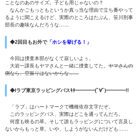
ことなのあのサイズ。子ども用じゃないの？
なんかごもっともというか真っ当な理由で立ち番やって
るように聞こえるけど、実際のところはたぶん、笹川刑事
部長の趣味なんだろうな……
◆2回目もお外で
「ホシを挙げる！」
今回は捜査本部がなくて寂しいよぅ。
大岩一課長もヤマさんと一緒に捜査してた。
ヤマさんの
側なら、空振りはないからな……
◆Iラブ東京ラッピングバスｷﾀ━━━━(ﾟ∀ﾟ)━━━━!!
「ラブ」はハートマークで機種依存文字だぞ。
このラッピングバス、実際はどこを通ってんだろ。
何度も映るの草。そして誰もラッピングについて言及し
ないからもっと草。いや、しようがないんだけども……