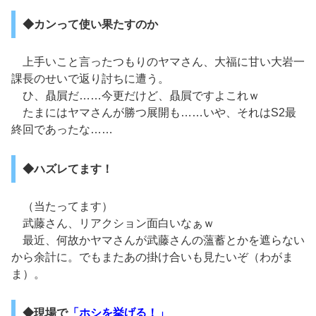
◆カンって使い果たすのか
上手いこと言ったつもりのヤマさん、大福に甘い大岩一
課長のせいで返り討ちに遭う。
ひ、贔屓だ……今更だけど、贔屓ですよこれｗ
たまにはヤマさんが勝つ展開も……いや、それはS2最
終回であったな……
◆ハズレてます！
（当たってます）
武藤さん、リアクション面白いなぁｗ
最近、何故かヤマさんが武藤さんの薀蓄とかを遮らない
から余計に。でもまたあの掛け合いも見たいぞ（わがま
ま）。
◆現場で
「ホシを挙げる！」