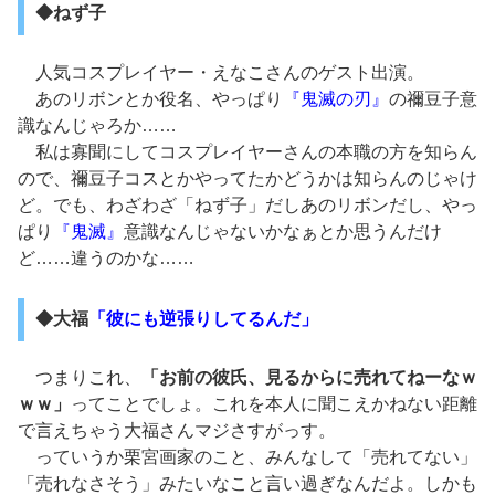
◆ねず子
人気コスプレイヤー・えなこさんのゲスト出演。
あのリボンとか役名、やっぱり
『鬼滅の刃』
の禰豆子意
識なんじゃろか……
私は寡聞にしてコスプレイヤーさんの本職の方を知らん
ので、禰豆子コスとかやってたかどうかは知らんのじゃけ
ど。でも、わざわざ「ねず子」だしあのリボンだし、やっ
ぱり
『鬼滅』
意識なんじゃないかなぁとか思うんだけ
ど……違うのかな……
◆大福
「彼にも逆張りしてるんだ」
つまりこれ、
「お前の彼氏、見るからに売れてねーなｗ
ｗｗ」
ってことでしょ。これを本人に聞こえかねない距離
で言えちゃう大福さんマジさすがっす。
っていうか栗宮画家のこと、みんなして「売れてない」
「売れなさそう」みたいなこと言い過ぎなんだよ。しかも