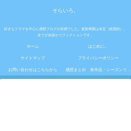
そらいろ。
好きなドラマを中心に感想ブログが目標でした。更新再開は未定（絶望的）。
全てが余談かつフィクションです。
ホーム
はじめに。
サイトマップ
プライバシーポリシー
お問い合わせはこちらから
感想まとめ 各作品・シーズンリンク集