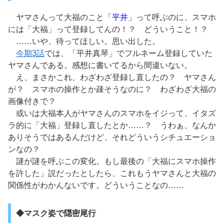
ヤマさんって大福のこと
「平井」
って呼ぶのに、スマホ
には「大福」って登録してんの！？ どういうこと！？
……いや、待ってほしい。思い出した。
今期3話
では、「平井真琴」でフルネーム登録していた
ヤマさんである。感想に書いてるから間違いない。
え、まさかこれ、わざわざ登録し直したの？ ヤマさん
が？ スマホの操作とか疎そうなのに？ わざわざ大福の
画像付きで？
或いは大福本人がヤマさんのスマホをイジって、イタズ
ラ的に「大福」登録し直したとか……？ うわぁ、なんか
ありそうではあるんだけど、それどういうシチュエーショ
ンなの？
謎が謎を呼ぶこの変化。もし最後の「大福にスマホ操作
を許した」説だったとしたら、これもうヤマさんと大福の
関係性がわかんないです。どういうことなの……
◆マスク姿で隠密尾行