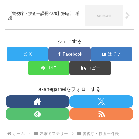
【警視庁・捜査一課長2020】第9話 感
想
シェアする
X
Facebook
はてブ
LINE
コピー
akanegarnetをフォローする
ホーム
木曜ミステリー
警視庁・捜査一課長