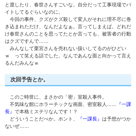
と渡したり、春世さんすごいな。自分だって工事現場でバ
イトしてるぐらいなのに。
今回の事件、クズがクズ殺して変人がそれに理不尽に巻
き込まれただけ、なんだよなぁ。言ってしまえば。どれだ
け春世さんのことを思ってたとか言っても、被害者の行動
はクズですんで……
みんなして栗宮さんを売れない扱いしてるのがひどい
ｗ って笑える話でした。なんであんな面と向かって言え
るんだみんなｗ
次回予告とか。
このご時世に、まさかの「密」室殺人事件。
不気味な館にホラーチックな画面、密室殺人……
『一課
長』
で本格ミステリなんです！？
どういうことだべか。ホント、
『一課長』
は予想がつか
ないぜ……