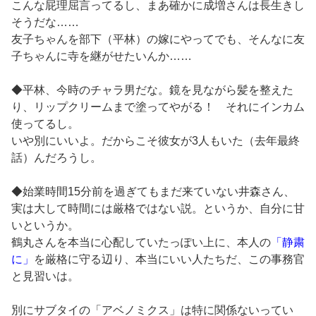
こんな屁理屈言ってるし、まあ確かに成増さんは長生きし
そうだな……
友子ちゃんを部下（平林）の嫁にやってでも、そんなに友
子ちゃんに寺を継がせたいんか……
◆平林、今時のチャラ男だな。鏡を見ながら髪を整えた
り、リップクリームまで塗ってやがる！ それにインカム
使ってるし。
いや別にいいよ。だからこそ彼女が3人もいた（去年最終
話）んだろうし。
◆始業時間15分前を過ぎてもまだ来ていない井森さん、
実は大して時間には厳格ではない説。というか、自分に甘
いというか。
鶴丸さんを本当に心配していたっぽい上に、本人の
「静粛
に」
を厳格に守る辺り、本当にいい人たちだ、この事務官
と見習いは。
別にサブタイの「アベノミクス」は特に関係ないってい