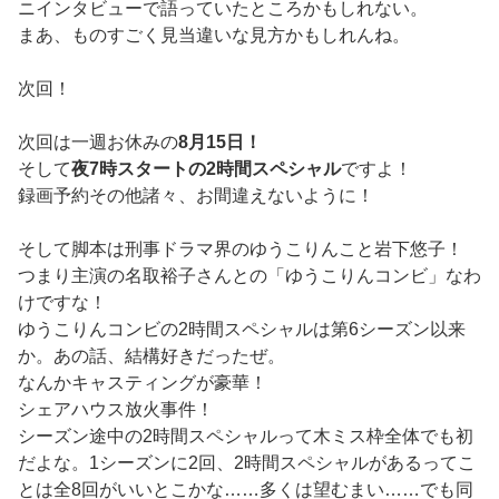
ニインタビューで語っていたところかもしれない。
まあ、ものすごく見当違いな見方かもしれんね。
次回！
次回は一週お休みの
8月15日！
そして
夜7時スタートの2時間スペシャル
ですよ！
録画予約その他諸々、お間違えないように！
そして脚本は刑事ドラマ界のゆうこりんこと岩下悠子！
つまり主演の名取裕子さんとの「ゆうこりんコンビ」なわ
けですな！
ゆうこりんコンビの2時間スペシャルは第6シーズン以来
か。あの話、結構好きだったぜ。
なんかキャスティングが豪華！
シェアハウス放火事件！
シーズン途中の2時間スペシャルって木ミス枠全体でも初
だよな。1シーズンに2回、2時間スペシャルがあるってこ
とは全8回がいいとこかな……多くは望むまい……でも同