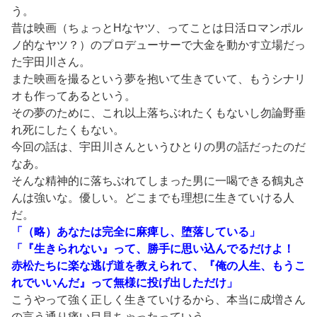
う。
昔は映画（ちょっとHなヤツ、ってことは日活ロマンポル
ノ的なヤツ？）のプロデューサーで大金を動かす立場だっ
た宇田川さん。
また映画を撮るという夢を抱いて生きていて、もうシナリ
オも作ってあるという。
その夢のために、これ以上落ちぶれたくもないし勿論野垂
れ死にしたくもない。
今回の話は、宇田川さんというひとりの男の話だったのだ
なあ。
そんな精神的に落ちぶれてしまった男に一喝できる鶴丸さ
んは強いな。優しい。どこまでも理想に生きていける人
だ。
「（略）あなたは完全に麻痺し、堕落している」
「『生きられない』って、勝手に思い込んでるだけよ！
赤松たちに楽な逃げ道を教えられて、『俺の人生、もうこ
れでいいんだ』って無様に投げ出しただけ」
こうやって強く正しく生きていけるから、本当に成増さん
の言う通り痛い目見ちゃったっていう。