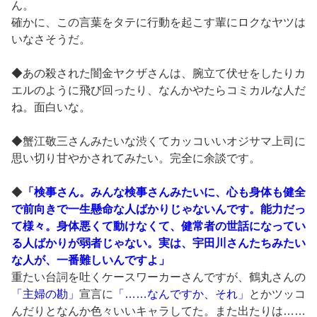
ん。
確かに、この言葉をタテに行動を起こす輩にロクなヤツは
いなさそうだ。
◆あの殺された闇金ヤクザさんは、腕立て伏せをしたりカ
エルのように飛び回ったり、なんかやたらコミカルな人だ
ね。面白いな。
◆蟹江敬三さんみたいな渋くてカッコいいオジサマ上司に
思い切り甘やかされてみたい。完全に余談です。
◆
「検事さん。みんな検事さんみたいに、心も身体も健全
で前向きで一生懸命な人ばかりじゃないんです。能力だっ
て様々。身体悪くて動けなくて、健常者の世話になってい
る人ばかりが弱者じゃない。実は、宇田川さんたちみたい
な人が、一番難しいんですよ」
重たい台詞を吐くケースワーカーさんですが、鶴丸さんの
「主婦の勘」
宣言に
「……なんですか、それ」
とかツッコ
んだりとなんか色々いいキャラしてた。また出たりは……