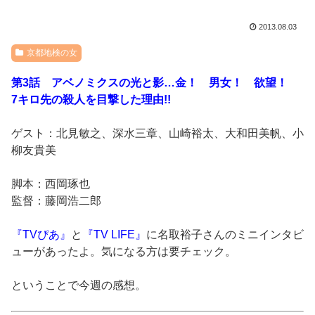
2013.08.03
京都地検の女
第3話 アベノミクスの光と影…金！ 男女！ 欲望！
7キロ先の殺人を目撃した理由!!
ゲスト：北見敏之、深水三章、山崎裕太、大和田美帆、小
柳友貴美
脚本：西岡琢也
監督：藤岡浩二郎
『TVぴあ』
と
『TV LIFE』
に名取裕子さんのミニインタビ
ューがあったよ。気になる方は要チェック。
ということで今週の感想。