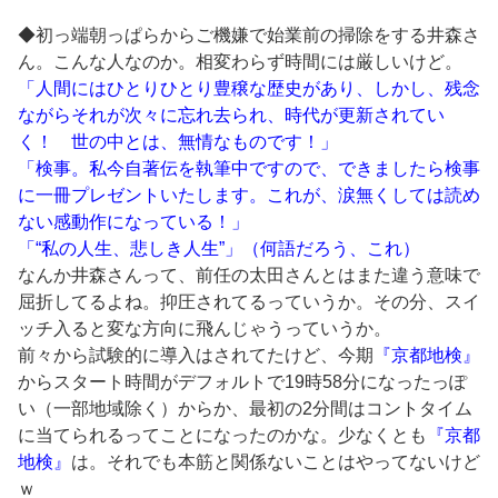
◆初っ端朝っぱらからご機嫌で始業前の掃除をする井森さ
ん。こんな人なのか。相変わらず時間には厳しいけど。
「人間にはひとりひとり豊穣な歴史があり、しかし、残念
ながらそれが次々に忘れ去られ、時代が更新されてい
く！ 世の中とは、無情なものです！」
「検事。私今自著伝を執筆中ですので、できましたら検事
に一冊プレゼントいたします。これが、涙無くしては読め
ない感動作になっている！」
「“私の人生、悲しき人生”」（何語だろう、これ）
なんか井森さんって、前任の太田さんとはまた違う意味で
屈折してるよね。抑圧されてるっていうか。その分、スイ
ッチ入ると変な方向に飛んじゃうっていうか。
前々から試験的に導入はされてたけど、今期
『京都地検』
からスタート時間がデフォルトで19時58分になったっぽ
い（一部地域除く）からか、最初の2分間はコントタイム
に当てられるってことになったのかな。少なくとも
『京都
地検』
は。それでも本筋と関係ないことはやってないけど
ｗ