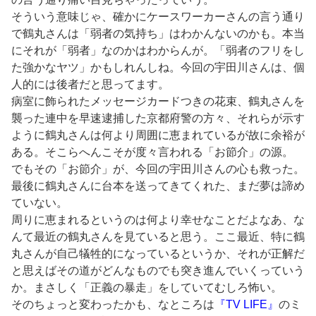
そういう意味じゃ、確かにケースワーカーさんの言う通り
で鶴丸さんは「弱者の気持ち」はわかんないのかも。本当
にそれが「弱者」なのかはわからんが。「弱者のフリをし
た強かなヤツ」かもしれんしね。今回の宇田川さんは、個
人的には後者だと思ってます。
病室に飾られたメッセージカードつきの花束、鶴丸さんを
襲った連中を早速逮捕した京都府警の方々、それらが示す
ように鶴丸さんは何より周囲に恵まれているが故に余裕が
ある。そこらへんこそが度々言われる「お節介」の源。
でもその「お節介」が、今回の宇田川さんの心も救った。
最後に鶴丸さんに台本を送ってきてくれた、まだ夢は諦め
ていない。
周りに恵まれるというのは何より幸せなことだよなあ、な
んて最近の鶴丸さんを見ていると思う。ここ最近、特に鶴
丸さんが自己犠牲的になっているというか、それが正解だ
と思えばその道がどんなものでも突き進んでいくっていう
か。まさしく「正義の暴走」をしていてむしろ怖い。
そのちょっと変わったかも、なところは
『TV LIFE』
のミ