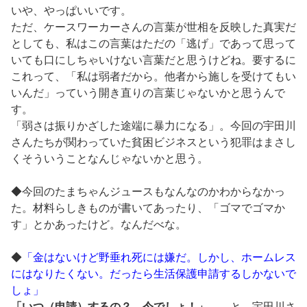
いや、やっぱいいです。
ただ、ケースワーカーさんの言葉が世相を反映した真実だ
としても、私はこの言葉はただの「逃げ」であって思って
いても口にしちゃいけない言葉だと思うけどね。要するに
これって、「私は弱者だから。他者から施しを受けてもい
いんだ」っていう開き直りの言葉じゃないかと思うんで
す。
「弱さは振りかざした途端に暴力になる」。今回の宇田川
さんたちが関わっていた貧困ビジネスという犯罪はまさし
くそういうことなんじゃないかと思う。
◆今回のたまちゃんジュースもなんなのかわからなかっ
た。材料らしきものが書いてあったり、「ゴマでゴマか
す」とかあったけど。なんだべな。
◆
「金はないけど野垂れ死には嫌だ。しかし、ホームレス
にはなりたくない。だったら生活保護申請するしかないで
しょ」
「いつ（申請）するの？ 今でしょ！」
……と、宇田川さ