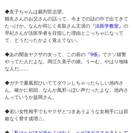
◆友子ちゃんは裁判官志望。
鶴丸さんのお父さんの話って、今までの話の中で出てきて
たっけか。なんか同じく名取さん主演の
『法医学教室』
の
早紀さんが法医学者を目指した理由とごっちゃになって
て、どうだったかよく覚えてない。
◆あの闇金ヤクザの女って、この前の
『9係』
でクソ婦警
やってた人だよな。岡江久美子の娘。うーむ、やはり地味
な人だ……
◆ガチで夏風邪ひいててダウンしちゃったらしい池内さ
ん。確かに初回、なんか風邪っぽい声だったよな。池内さ
んっていうか益岡さん。
◆若い女性相手でもヤクザとつきあうような女相手には容
赦なく脅す成増△。
◆
「私はヘビほど冷たくはなく、ヘビほどクネクネもして