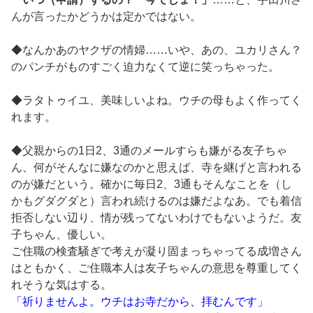
んが言ったかどうかは定かではない。
◆なんかあのヤクザの情婦……いや、あの、ユカリさん？
のパンチがものすごく迫力なくて逆に笑っちゃった。
◆ラタトゥイユ、美味しいよね。ウチの母もよく作ってく
れます。
◆父親からの1日2、3通のメールすらも嫌がる友子ちゃ
ん、何がそんなに嫌なのかと思えば、寺を継げと言われる
のが嫌だという。確かに毎日2、3通もそんなことを（し
かもグダグダと）言われ続けるのは嫌だよなあ。でも着信
拒否しない辺り、情が残ってないわけでもないようだ。友
子ちゃん、優しい。
ご住職の検査騒ぎで考えが凝り固まっちゃってる成増さん
はともかく、ご住職本人は友子ちゃんの意思を尊重してく
れそうな気はする。
「祈りませんよ。ウチはお寺だから、拝むんです」