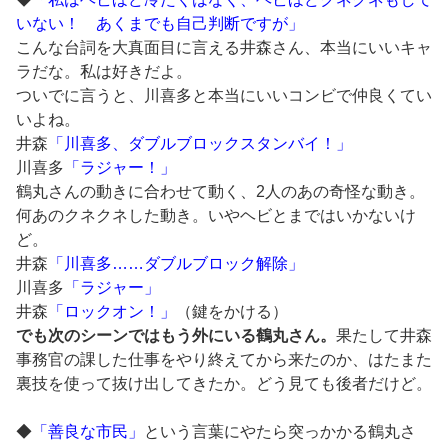
いない！ あくまでも自己判断ですが」
こんな台詞を大真面目に言える井森さん、本当にいいキャ
ラだな。私は好きだよ。
ついでに言うと、川喜多と本当にいいコンビで仲良くてい
いよね。
井森
「川喜多、ダブルブロックスタンバイ！」
川喜多
「ラジャー！」
鶴丸さんの動きに合わせて動く、2人のあの奇怪な動き。
何あのクネクネした動き。いやヘビとまではいかないけ
ど。
井森
「川喜多……ダブルブロック解除」
川喜多
「ラジャー」
井森
「ロックオン！」
（鍵をかける）
でも次のシーンではもう外にいる鶴丸さん。
果たして井森
事務官の課した仕事をやり終えてから来たのか、はたまた
裏技を使って抜け出してきたか。どう見ても後者だけど。
◆
「善良な市民」
という言葉にやたら突っかかる鶴丸さ