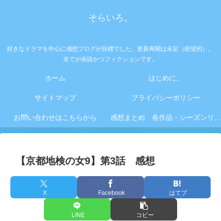
そらいろ。
好きなドラマを中心に感想ブログが目標でした。更新再開は未定（絶望的）。
全てが余談かつフィクションです。
ホーム
はじめに。
サイトマップ
プライバシーポリシー
お問い合わせはこちらから
感想まとめ 各作品・シーズンリンク集
【京都地検の女9】第3話 感想
X
Facebook
はてブ
LINE
コピー