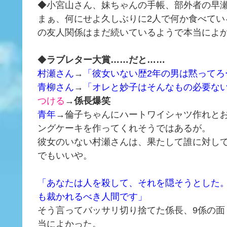
◆小宮山さん、妹ちゃんの手帳、部外者の早
まぁ、何にせよ久しぶりに2人で何か食べてい
の友人関係はまだ続いているようで本当によ
◆
ラブレター大賞……だと……
村瀬さん
→
「彼女いない歴2年の男は黙ってろ
青柳さん
→
「オレと妙子はそんなもの必要な
つける
→
係長爆笑
青年
→倫子ちゃんにハートワイシャツ作れと
ングケーキを作ってくれそうではあるが。
彼女のいない村瀬さんは、果たして誰に対し
でもいいや。
「あなたは人を殺して、それを隠そうとした
も裁かれるべき人間です」
そう言ってバッサリ切り捨てた係長、9係の
当によかった。