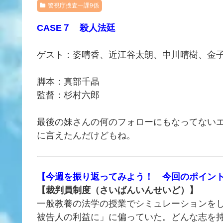
警視庁捜査一課9係
CASE７ 殺人法廷
ゲスト：姿晴香、近江谷太朗、中川晴樹、金
脚本：真部千晶
監督：杉村六郎
最後の妹さんの何のフォローにもなってない
に言えたんだけどもね。
【今週を振り返ってみよう！ 今回のポイン
【裁判員制度（さいばんいんせいど）】
一般教養の法学の授業でシミュレーションを
被告人の利益に」に偏っていた。どんな志を