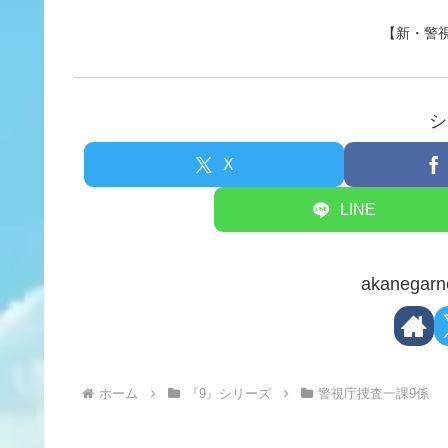
【新・警視
シ
X
LINE
akaneg
ホーム
『9』シリーズ
警視庁捜査一課9係