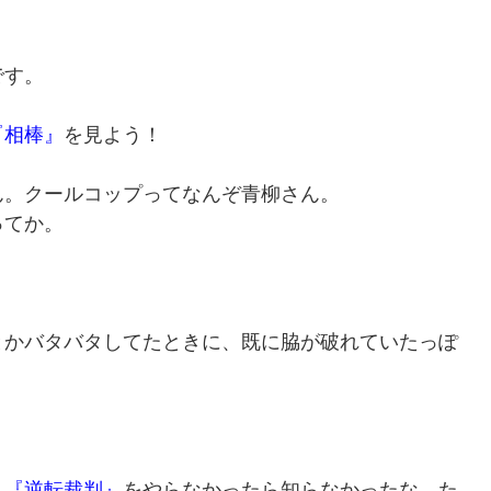
です。
『相棒』
を見よう！
ん。クールコップってなんぞ青柳さん。
ってか。
とかバタバタしてたときに、既に脇が破れていたっぽ
も
『逆転裁判』
をやらなかったら知らなかったな。た