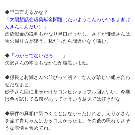
◆早口言えるかな？
「太陽懇話会虚偽献金問題（たいようこんわかいきょぎけ
んきんもんだい）」
虚偽献金の説明もかなり早口だったし、さすが俳優さんは
舌の周り方が違う。私だったら間違いなく噛む。
◆
「わかってないだろ……」
矢沢さんの本音もなかなか腹黒いよね。
◆係長と村瀬さんの並びって初？ なんか珍しい組み合わ
せだなぁと。
妙子さん回に見せかけたコンビシャッフル回といい、今期
は色々試してる感があってそういう意味では好きだな。
◆事件の真相に気づくことはなかったけれど、えりかさん
を諭す青ちゃんはカッコよかったよ。その後の照れくさそ
うな表情も含めてね。