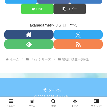
LINE
コピー
akanegarnetをフォローする
ホーム
『9』シリーズ
警視庁捜査一課9係
そらいろ。
© 2009-2026 そらいろ。.
メニュー
ホーム
検索
トップ
サイドバー