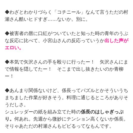
◆わざとわかりづらく「コチニール」なんて言うただの村
瀬さん酷いヒドすぎ……ないか。別に。
◆被害者の唇に口紅がついていたと知った時の青年のうぶ
な反応に比べて、小宮山さんの反応っていうか
出した声が
エロい。
◆本気で矢沢さんの手を殴りに行ったー！ 矢沢さんにま
で情報を隠してたー！ そこまで出し抜きたいのか青柳
ー！
◆あんまり関係ないけど、係長ってパズルとかそういうち
まちました作業が好きそう。料理に通じるところがありそ
うだしさ。
シュレッダーの紙を組み立てた時の
係長のはしゃぎっぷ
り。
何あれ。先週から微妙にテンション高くないか係長。
そりゃあただの村瀬さんもビビるってなもんです。