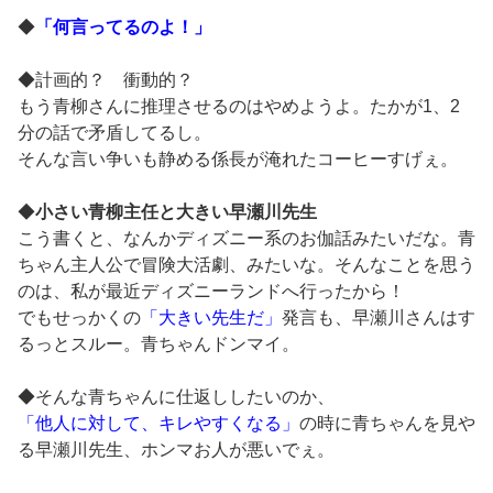
◆
「何言ってるのよ！」
◆計画的？ 衝動的？
もう青柳さんに推理させるのはやめようよ。たかが1、2
分の話で矛盾してるし。
そんな言い争いも静める係長が淹れたコーヒーすげぇ。
◆
小さい青柳主任と大きい早瀬川先生
こう書くと、なんかディズニー系のお伽話みたいだな。青
ちゃん主人公で冒険大活劇、みたいな。そんなことを思う
のは、私が最近ディズニーランドへ行ったから！
でもせっかくの
「大きい先生だ」
発言も、早瀬川さんはす
るっとスルー。青ちゃんドンマイ。
◆そんな青ちゃんに仕返ししたいのか、
「他人に対して、キレやすくなる」
の時に青ちゃんを見や
る早瀬川先生、ホンマお人が悪いでぇ。