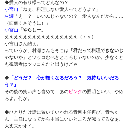
◆愛人の有り様ってどんなの？
小宮山
「ねぇ、料理しない愛人ってどうよ？」
村瀬
「えー？ いいんじゃないの？ 愛人なんだから……
（面倒くさそうに）」
小宮山
「やらしー」
ええええええええええええええええ（ｒｙ）
小宮山さん酷ぇ。
っていうか、村瀬さんもそこは
「君だって料理できないじ
ゃないか」
とツッコむべきところじゃないのか。少なくと
も視聴者はツッコんだと思うけどｗ
◆
「どうだ？ 心が軽くなるだろう？ 気持ちいいだろ
う？」
その後の笑い声も含めて、あの
ピンク
の照明といい、やめ
ろよ。何か。
◆ひとりだけ話に置いていかれる青柳主任再び。青ちゃ
ん、主任になってから本当にいいところが減ってるなぁ。
大丈夫かオイ。