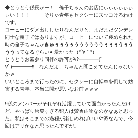
◆とうとう係長がー！ 倫子ちゃんのお店にぃぃぃぃぃぃ
ぃい！！！！！ そりゃ青年もセクシーにズッコけるわけ
です。
コーヒーにダメ出ししたりなんだりと、まだまだツンデレ
同士な親子ではありますが、コーヒーについて褒められた
時の倫子ちゃんが
きゅぅぅうぅううううううぅぅぅうぅう
うう
ってなるぐらい可愛かった（*´∀｀*）
とうとうお墓参り同伴の許可がｷﾀ━━━━(ﾟ
∀ﾟ)━━━━!! なんだよ、ちゃんと聞こえてたんじゃない
かｗ
いいところまで行ったのに、セクシーに自転車を倒して妨
害する青年。本当に間が悪いなお前ｗｗｗ
9係のメンバーがそれぞれ活躍していて面白かったんだけ
ど、やっぱり唐突すぎる犯人は賛否両論なのかなぁと思っ
た。私はそこまでの過程が楽しめればいいや派なんで、今
回はアリかなと思ったんですが。