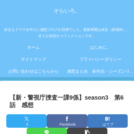
そらいろ。
好きなドラマを中心に感想ブログが目標でした。更新再開は未定（絶望的）。
全てが余談かつフィクションです。
ホーム
はじめに。
サイトマップ
プライバシーポリシー
お問い合わせはこちらから
感想まとめ 各作品・シーズンリンク集
【新・警視庁捜査一課9係】season3 第6
話 感想
X
Facebook
はてブ