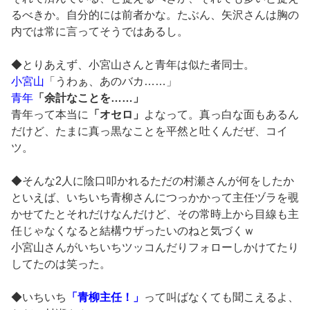
るべきか。自分的には前者かな。たぶん、矢沢さんは胸の
内では常に言ってそうではあるし。
◆とりあえず、小宮山さんと青年は似た者同士。
小宮山
「うわぁ、あのバカ……」
青年
「余計なことを……」
青年って本当に
「オセロ」
よなって。真っ白な面もあるん
だけど、たまに真っ黒なことを平然と吐くんだぜ、コイ
ツ。
◆そんな2人に陰口叩かれるただの村瀬さんが何をしたか
といえば、いちいち青柳さんにつっかかって主任ヅラを覗
かせてたとそれだけなんだけど、その常時上から目線も主
任じゃなくなると結構ウザったいのねと気づくｗ
小宮山さんがいちいちツッコんだりフォローしかけてたり
してたのは笑った。
◆いちいち
「青柳主任！」
って叫ばなくても聞こえるよ、