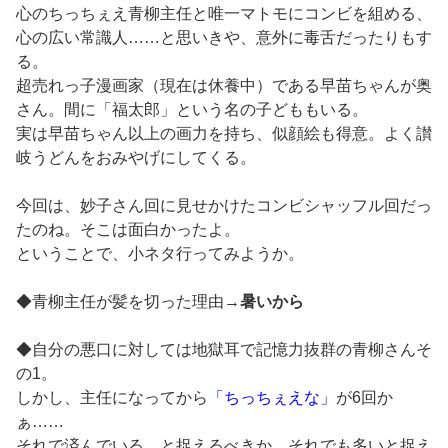
心のちっちぇえ青柳主任と唯一マトモにコンビを組める、
心の広い常識人……と思いきや、意外に毒舌だったりもす
る。
超売れっ子漫画家（現在は休養中）である早苗ちゃんが奥
さん。間に「福太郎」という名の子どももいる。
実は早苗ちゃん以上の画力を持ち、似顔絵も得意。よく讃
岐うどんをおみやげにしてくる。
今回は、妙子さん回に見せかけたコンビシャッフル回だっ
たのね。そこは面白かったよ。
ということで、小ネタ行ってみようか。
◆青柳主任が髪を切った理由→
暑いから
◆自分の悪口に対しては地獄耳で記憶力抜群の青柳さんそ
の1。
しかし、主任になってから
「ちっちぇえな」
が6回か
ぁ……
それで済んでいる、と捉えるべきか、それでも多いと捉え