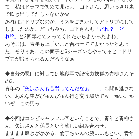
て、私はドラマで初めて見たよ。山下さん、思いっきり素
で吹き出してたじゃないかｗ
あれはアドリブなのか、ミスをごまかしてアドリブにして
しまったのか。どっちみち、山下さんも
「どれ？ ど
れ!?」
と2回尋ねてノってくれたからよかったよね。
あそこは、青年も上手いこと合わせててよかったと思っ
た。そりゃあ、この面子と6シーズンもやってるとアドリ
ブ力が鍛えられるんだろうなぁ。
◆自分の悪口に対しては地獄耳で記憶力抜群の青柳さんそ
の2。
青年の
「矢沢さんも苦労してんだなぁ……」
も聞き逃さな
い。あんな車がびゅんびゅん行き交う場所でｗ 怖い。怖
いぞ、この男っ
◆今回はコンビシャッフル回ということで、青年と青柳さ
ん、矢沢さんと係長という珍しい組み合わせ。
ますます磨きがかかる、倫子ちゃんの腕……もとい、青年