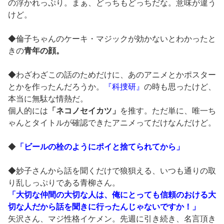
の浮かれっぷり。まぁ、どっちもどっちだな。意味が違う
けど。
◆倫子ちゃんのケーキ・マジックが効かないとわかったと
きの
青年の顔。
◆わざわざこの話のためだけに、あのアニメとかポスター
とかを作ったんだろうか。
『科捜研』
の時も思ったけど、
本当に無駄な情熱だ。
個人的には
「ネコノセイカツ」
を推す。ただ単に、唯一ち
ゃんとタイトルが確認できたアニメってだけなんだけど。
◆
「ビールの栓のようにポイと捨てられてから」
◆妙子さんから話を聞くだけで狼狽える、いつも通りの取
り乱しっぷりである青柳さん。
「大切な仲間の大切な人は、俺にとっても信頼のおける大
切な人だから話を聞きに行ったんじゃないですか！」
矢沢さん、マジ性格イケメン。先週に引き続き、名言頂き