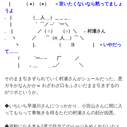
| （ ●）（●） ＜
言いたくないなら黙ってましょ
うよ
. | （__人__）＿＿＿_
| ｀ ⌒／ ─’ ’ー＼
. | ／（ ○） （○）＼ ←村瀬さん
. ヽ ／ ⌒（n_人__）⌒ ＼
ヽ |、 （ ヨ | ＜
いやだっ
て……
/ `ー─－ 厂 ／
| ､ ＿ __,,／ ＼
そのまま引きずられていく村瀬さんがシュールだった。悪
ガキかなんかかｗ わざわざ口をふさいだまま引きずるの
がツボというか。
◆いちいち早瀬川さんにつっかかり、小宮山さんに間に入
ってもらって事無きを得るただの村瀬さんの顔が凶悪。
◆資料になる本を1度で目当てのページをめくれないなん