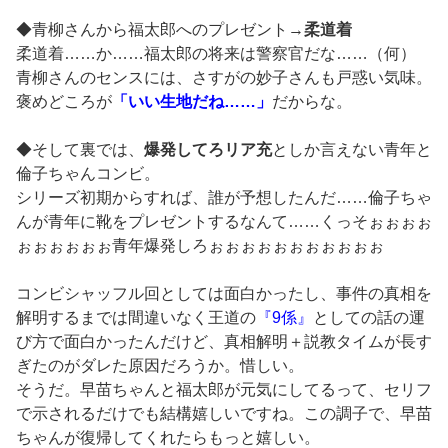
◆青柳さんから福太郎へのプレゼント→
柔道着
柔道着……か……福太郎の将来は警察官だな……（何）
青柳さんのセンスには、さすがの妙子さんも戸惑い気味。
褒めどころが
「いい生地だね……」
だからな。
◆そして裏では、
爆発してろリア充
としか言えない青年と
倫子ちゃんコンビ。
シリーズ初期からすれば、誰が予想したんだ……倫子ちゃ
んが青年に靴をプレゼントするなんて……くっそぉぉぉぉ
ぉぉぉぉぉぉ青年爆発しろぉぉぉぉぉぉぉぉぉぉぉ
コンビシャッフル回としては面白かったし、事件の真相を
解明するまでは間違いなく王道の
『9係』
としての話の運
び方で面白かったんだけど、真相解明＋説教タイムが長す
ぎたのがダレた原因だろうか。惜しい。
そうだ。早苗ちゃんと福太郎が元気にしてるって、セリフ
で示されるだけでも結構嬉しいですね。この調子で、早苗
ちゃんが復帰してくれたらもっと嬉しい。