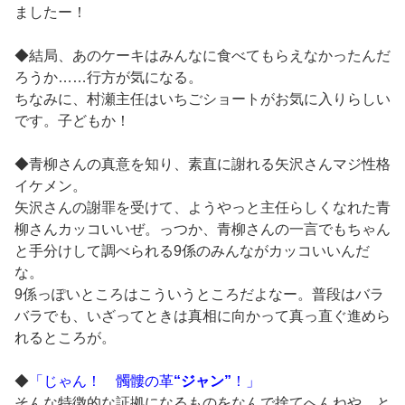
ましたー！
◆結局、あのケーキはみんなに食べてもらえなかったんだ
ろうか……行方が気になる。
ちなみに、村瀬主任はいちごショートがお気に入りらしい
です。子どもか！
◆青柳さんの真意を知り、素直に謝れる矢沢さんマジ性格
イケメン。
矢沢さんの謝罪を受けて、ようやっと主任らしくなれた青
柳さんカッコいいぜ。っつか、青柳さんの一言でもちゃん
と手分けして調べられる9係のみんながカッコいいんだ
な。
9係っぽいところはこういうところだよなー。普段はバラ
バラでも、いざってときは真相に向かって真っ直ぐ進めら
れるところが。
◆
「じゃん！ 髑髏の革
“ジャン”
！」
そんな特徴的な証拠になるものをなんで捨てへんねや、と