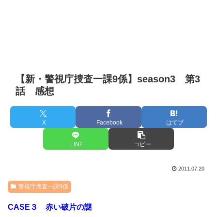
【新・警視庁捜査一課9係】season3 第3
話 感想
X
Facebook
はてブ
LINE
コピー
2011.07.20
警視庁捜査一課9係
CASE３ 赤い破片の謎