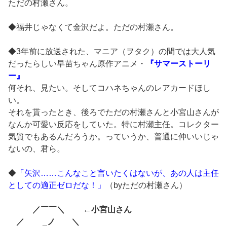
ただの村瀬さん。
◆福井じゃなくて金沢だよ。ただの村瀬さん。
◆3年前に放送された、マニア（ヲタク）の間では大人気
だったらしい早苗ちゃん原作アニメ・
『サマーストーリ
ー』
何それ、見たい。そしてコハネちゃんのレアカードほし
い。
それを貰ったとき、後ろでただの村瀬さんと小宮山さんが
なんか可愛い反応をしていた。特に村瀬主任。コレクター
気質でもあるんだろうか。っていうか、普通に仲いいじゃ
ないの、君ら。
◆
「矢沢……こんなこと言いたくはないが、あの人は主任
としての適正ゼロだな！」
（byただの村瀬さん）
／￣￣＼ ←小宮山さん
／ _ノ ＼