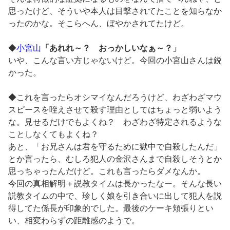
思ったけど、そういや本人は目撃されてたことを知らなか
ったのかな。そこらへん、ぼやかされてたけど。
◆
小宮山
「あれれ～？ おっかしいなぁ～？」
いや、こんな言い方じゃないけど。今回の小宮山さんは鋭
かった。
◆これを言ったらオシマイなんだろうけど、わざわざマウ
スピースを咥えさせて殺す理由としてはちょっと弱いよう
な。見せるだけでもよくね？ わざわざ特定されるような
ことしなくてもよくね？
あと、「お兄さんは君を守るために獄中で自殺したんだ」
とか言ったら、むしろ犯人の金沢さんまで自殺しそうとか
思っちゃったんだけど。これも言ったらダメなんか。
今回の真相解明＋説教タイムは長かったなー。そんな長い
説教タイムの中で、珍しく娘を引き合いに出して犯人を説
得してた係長が印象的でした。最後のケーキ頬張りとい
い、相変わらずの距離感のようで。