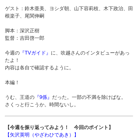
ゲスト：鈴木亜美、ヨシダ朝、山下容莉枝、木下政治、田
根楽子、尾関伸嗣
脚本：深沢正樹
監督：吉田啓一郎
今週の
『TVガイド』
に、吹越さんのインタビューがあっ
たよ！
内容は各自で確認するように。
本編！
うむ、王道の
『9係』
だった。一部の不満を除けばな。
さくっと行こうか。時間ないし。
【今週を振り返ってみよう！ 今回のポイント】
【矢沢英明（やざわひであき）】