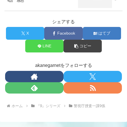
4話 感想
シェアする
X
Facebook
はてブ
LINE
コピー
akanegarnetをフォローする
ホーム
『9』シリーズ
警視庁捜査一課9係