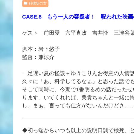
科捜研の女
CASE.8 もう一人の容疑者！ 呪われた映
ゲスト：前田愛 六平直政 吉井怜 三津谷
脚本：岩下悠子
監督：兼涼介
一足遅い夏の怪談＋ゆうこりんお得意の人情
久々に「あ、科学してるなぁ」と思った話で
そして同時に、今期で1番明るめの話だったせ
ります。いてくれれば、美貴ちゃんと一緒に
し。まぁ、言っても仕方がないんだけどさ……o
◆初っ端からいつも以上の説明口調で検死、