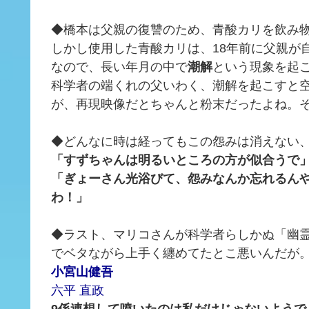
◆橋本は父親の復讐のため、青酸カリを飲み
しかし使用した青酸カリは、18年前に父親が
なので、長い年月の中で
潮解
という現象を起
科学者の端くれの父いわく、潮解を起こすと
が、再現映像だとちゃんと粉末だったよね。
◆どんなに時は経ってもこの怨みは消えない
「すずちゃんは明るいところの方が似合うで
「ぎょーさん光浴びて、怨みなんか忘れるん
わ！」
◆ラスト、マリコさんが科学者らしかぬ「幽
でベタながら上手く纏めてたとこ悪いんだが
小宮山健吾
六平 直政
9係連想して噴いたのは私だけじゃないようで