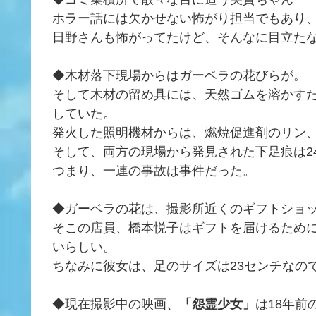
ホラー話には欠かせない怖がり担当でもあり
日野さんも怖がってたけど、そんなに目立た
◆木材落下現場からはガーベラの花びらが。
そして木材の留め具には、天然ゴムを溶かす
していた。
発火した照明機材からは、燃焼促進剤のリン
そして、両方の現場から発見された下足痕は2
つまり、一連の事故は事件だった。
◆ガーベラの花は、撮影所近くのギフトショ
そこの店員、橋本悦子はギフトを届けるため
いらしい。
ちなみに彼女は、足のサイズは23センチなの
◆現在撮影中の映画、
「怨霊少女」
は18年前