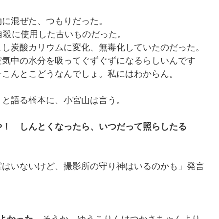
物に混ぜた、つもりだった。
自殺に使用した古いものだった。
こし炭酸カリウムに変化、無毒化していたのだった。
空気中の水分を吸ってぐずぐずになるらしいんです
そこんとこどうなんでしょ。私にはわからん。
、と語る橋本に、小宮山は言う。
」
や！ しんとくなったら、いつだって照らしたる
霊はいないけど、撮影所の守り神はいるのかも」発言
。
よかった。
そうか、ゆうこりんはつかさちゃんより