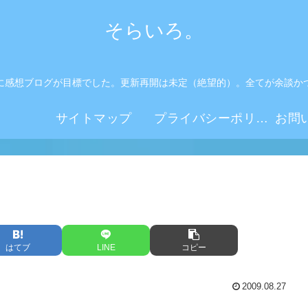
そらいろ。
に感想ブログが目標でした。更新再開は未定（絶望的）。全てが余談か
。
サイトマップ
プライバシーポリシー
はてブ
LINE
コピー
2009.08.27