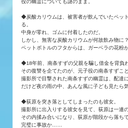
役の幽霊についても謎のまま。
◆炭酸カリウムは、被害者が飲んでいたペッ
る。
中身が零れ、ゴムに付着したのだ。
しかし、無害な炭酸カリウムが何故飲み物に
ペットボトルのフタからは、ガーベラの花粉
◆18年前、南条すずの父親を騙し借金を背負
その復讐を企てたのが、元子役の南条すずこ
撮影所で目撃された南条すずの幽霊は、配達
だけど夜の雨の中、あんな風に子ども見たら
◆荻原を突き落としてしまったのも彼女。
撮影所に出入りする彼女を見て、荻原は一連
その内揉み合いになり、荻原が階段から落ち
完璧に事故か……