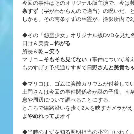
今回の事件はそのオリジナル版主演で、今は
条すず
（字がわからんので適当）の呪いだ、
しかも、その南条すずの幽霊が、撮影所内で2
◆その「怨霊少女」オリジナル版DVDを見た
日野＆美貴→
怖がる
所長＆乾→
笑う
マリコ→
そもそも見てない
（事件について考
ものすげぇ予想通りすぎて
日野さんと美貴ち
◆マリコは、ゴムに炭酸カリウムが付着して
土門さんは今回の事件関係者が謎の子役、南
息や周辺について調べることにする。
ところで線路沿いを歩く2人を映すカメラがえ
よやめれってよオイ
◆当時のすずを知る照明担当の小宮山いわく