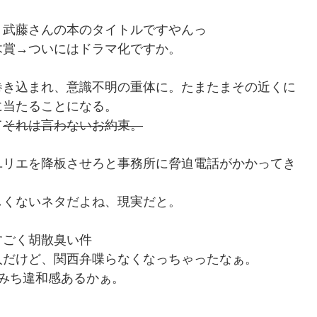
、武藤さんの本のタイトルですやんっ
木賞→ついにはドラマ化ですか。
巻き込まれ、意識不明の重体に。たまたまその近くに
に当たることになる。
て
それは言わないお約束。
ユリエを降板させろと事務所に脅迫電話がかかってき
しくないネタだよね、現実だと。
すごく胡散臭い件
人だけど、関西弁喋らなくなっちゃったなぁ。
みち違和感あるかぁ。