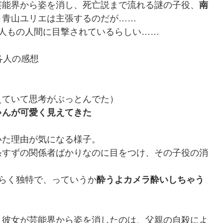
芸能界から姿を消し、死亡説まで流れる謎の子役、
南
と青山ユリエは主張するのだが……
人もの人間に目撃されているらしい……
各人の感想
えていて思考がぶっとんでた）
ゃんが可愛く見えてきた
いた理由が気になる様子。
条すずの関係者ばかりなのに目をつけ、その子役の消
らく独特で、っていうか
酔うよカメラ酔いしちゃう
、彼女が芸能界から姿を消したのは、父親の自殺によ