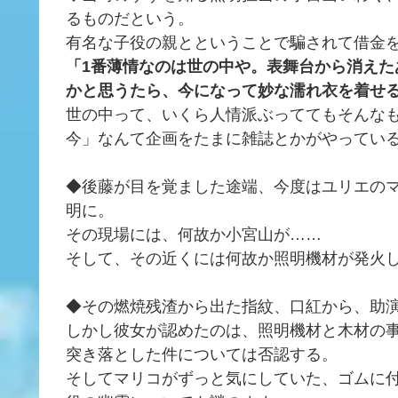
るものだという。
有名な子役の親とということで騙されて借金
「1番薄情なのは世の中や。表舞台から消え
かと思うたら、今になって妙な濡れ衣を着せ
世の中って、いくら人情派ぶっててもそんな
今」なんて企画をたまに雑誌とかがやってい
◆後藤が目を覚ました途端、今度はユリエの
明に。
その現場には、何故か小宮山が……
そして、その近くには何故か照明機材が発火
◆その燃焼残渣から出た指紋、口紅から、助
しかし彼女が認めたのは、照明機材と木材の
突き落とした件については否認する。
そしてマリコがずっと気にしていた、ゴムに