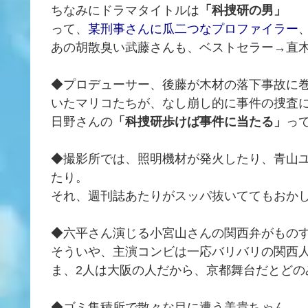
ちなみにドラマタイトルは
「科捜研の男」
って、
某刑事さんに瓜二つなプロファイラー
あの胡散臭い武藤さんも、ベストセラー→直
◆プロデューサー、後藤が木材の落下事故に
いたマリコたちが、なし崩し的に事件の捜査
日野さんの
「科捜研歩けば事件に当たる」
っ
◆撮影所では、照明機材が発火したり、青山
たり。
それ、週刊誌あたりがスッパ抜いててもおか
◆六平さん演じる小宮山さんの関西弁がもの
そういや、主演コンビは一応バリバリの関西
ま、2人は大阪の人だから、京都舞台だとどの
◆ゴミ集積所で散々な目に遭う美貴ちゃん