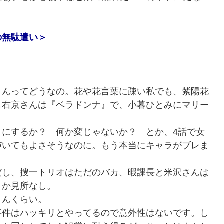
の無駄遣い＞
さんってどうなの。花や花言葉に疎い私でも、紫陽花
も右京さんは『ベラドンナ』で、小暮ひとみにマリー
トにするか？ 何か変じゃないか？ とか、4話で女
づいてもよさそうなのに。もう本当にキャラがブレま
だし、捜一トリオはただのバカ、暇課長と米沢さんは
しか見所なし。
さんくらい。
事件はハッキリとやってるので意外性はないです。し