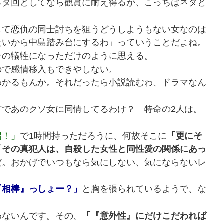
ネタ回としてなら観賞に耐え得るが、こっちはネタと
して恋仇の同士討ちを狙うどうしようもない女なのは
たいから中島踏み台にするわ」っていうことだよね。
その犠牲になっただけのように思える。
ので感情移入もできやしない。
わかるもんか。それだったら小説読むわ、ドラマなん
何であのクソ女に同情してるわけ？ 特命の2人は。
拐！」
で1時間持っただろうに、何故そこに
「更にそ
「その真犯人は、自殺した女性と同性愛の関係にあっ
だ。おかげでいつもなら気にしない、気にならないレ
『相棒』っしょー？」
と胸を張られているようで、な
わないんです。その、
「『意外性』にだけこだわれば