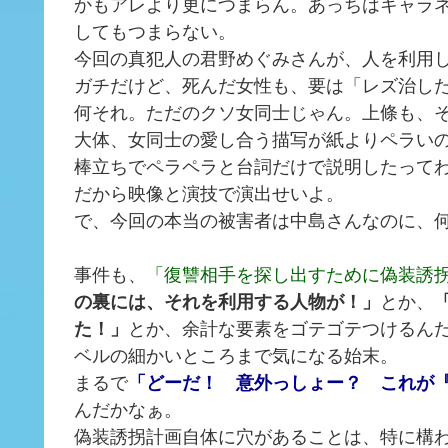
かもアレより更につまらん。あっちはキャラ
してもつまらない。
今回の真犯人の君野めぐみさんが、人を利用
ガチだけど、死んだ女性も、要は「レズ治し
何それ。ただのクソ女同士じゃん。上條も、
大体、女同士の愛し合う描写が紙よりペラい
棒立ちでペラペラと台詞だけで説明したって
だから映像と演技で演出せいよ。
で、今回の本当の被害者は中島さんなのに、
事件も、
「復讐相手を探し出すために偽装誘
の裏には、それを利用する人物が！」
とか、
た！」
とか、余計な要素をゴテゴテつけるん
ベルの細かいところまで気になる始末。
まるで
「どーだ！ 意外っしょー？ これが
んだかなぁ。
偽装誘拐計画自体に穴があることは、特に構