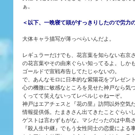
ぁ。
＜以下、一晩寝て頭がすっきりしたので労力
大体キャラ描写が薄っぺらいんだよ。
レギュラーだけでも、花言葉を知らない右京
の花言葉やその由来ぐらい知ってるよ。しか
ゴールドで宣戦布告してたじゃないの。
で、あんなモロに日本的な紫陽花をプレゼン
心の機微に敏感なところを見せた神戸なら気
くってて笑えないってレベルじゃねーぞ。
神戸はエアチェスと『花の里』訪問以外空気
情報提供係。たまきさん出てきたことぐらい
ゲストは言わずもがな。マシだったのは中島
『殺人生中継』でもう女性同士の恋愛による