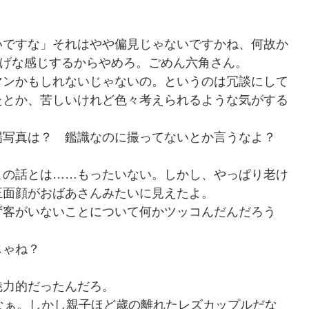
いですな」それはやや偏見じゃないですかね、何故か
しげな感じするからやめろ。ごめん六角さん。
マンかもしれないじゃないの。というのは冗談にして
たとか、苦しいけれど色々考えられるような気がする
場写真は？ 鑑識なのに撮ってないとか言うなよ？
この話とは……もったいない。しかし、やっぱり老け
正面顔がおばあさんみたいに見えたよ。
ず客がいないことについて何かツッコんだんだろう
じゃね？
魅力的だったんだろ。
なぁ。しかし親子ほど歳の離れたレズカップルだな