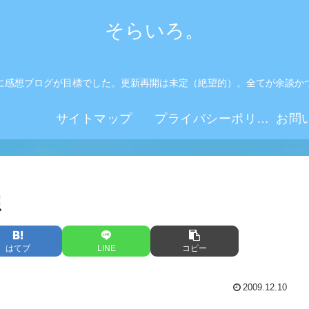
そらいろ。
に感想ブログが目標でした。更新再開は未定（絶望的）。全てが余談か
。
サイトマップ
プライバシーポリシー
想
はてブ
LINE
コピー
2009.12.10