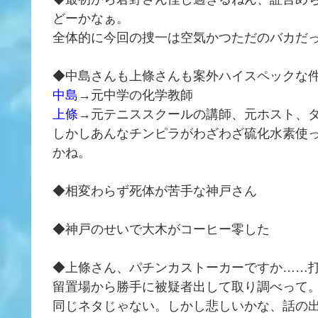
どーかなぁ。
全体的に今回の捜一は空気かつただのバカだ
◆中島さんも上條さんも案外ハイスペックな
中島
→元中学の化学教師
上條
→元テニススクールの講師、元ホスト、
しかしあんなチンピラがわざわざ硫化水素使
かね。
◆相変わらず死体が苦手な神戸さん
◆神戸のせいで大木がコーヒー零した
◆上條さん、パチンカストーカーですか……
留置場から勝手に被疑者出して取り調べって
同じネタじゃない。しかし悲しいかな、話の