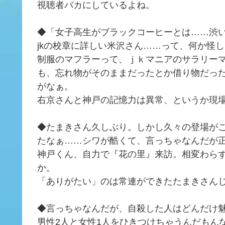
視聴者バカにしているよね。
◆「女子高生がブラックコーヒーとは……渋
jkの校章に詳しい米沢さん……って、何か怪
制服のマフラーって、ｊｋマニアのサラリー
も、忘れ物がそのままだったとか借り物だっ
がなぁ。
右京さんと神戸の記憶力は異常、というか現
◆たまきさん久しぶり。しかし久々の登場が
たなぁ……シワが酷くて、言っちゃなんだが
神戸くん、自力で『花の里』来訪。相変わら
か。
「ありがたい」のは常連ができたたまきさん
◆言っちゃなんだが、自殺した人はどんだけ
男性2人と女性1人をひきつけちゃうんだもん