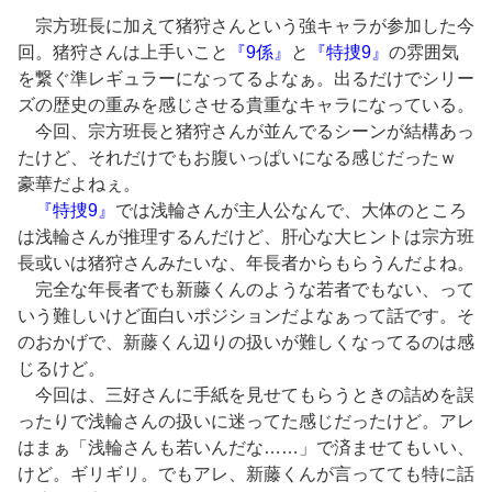
宗方班長に加えて猪狩さんという強キャラが参加した今
回。猪狩さんは上手いこと
『9係』
と
『特捜9』
の雰囲気
を繋ぐ準レギュラーになってるよなぁ。出るだけでシリー
ズの歴史の重みを感じさせる貴重なキャラになっている。
今回、宗方班長と猪狩さんが並んでるシーンが結構あっ
たけど、それだけでもお腹いっぱいになる感じだったｗ
豪華だよねぇ。
『特捜9』
では浅輪さんが主人公なんで、大体のところ
は浅輪さんが推理するんだけど、肝心な大ヒントは宗方班
長或いは猪狩さんみたいな、年長者からもらうんだよね。
完全な年長者でも新藤くんのような若者でもない、って
いう難しいけど面白いポジションだよなぁって話です。そ
のおかげで、新藤くん辺りの扱いが難しくなってるのは感
じるけど。
今回は、三好さんに手紙を見せてもらうときの詰めを誤
ったりで浅輪さんの扱いに迷ってた感じだったけど。アレ
はまぁ「浅輪さんも若いんだな……」で済ませてもいい、
けど。ギリギリ。でもアレ、新藤くんが言ってても特に話