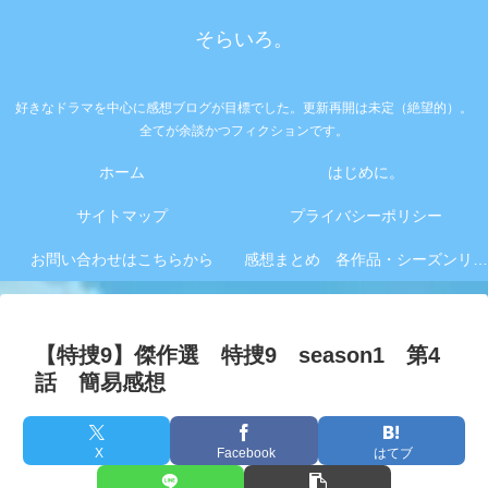
そらいろ。
好きなドラマを中心に感想ブログが目標でした。更新再開は未定（絶望的）。
全てが余談かつフィクションです。
ホーム
はじめに。
サイトマップ
プライバシーポリシー
お問い合わせはこちらから
感想まとめ 各作品・シーズンリンク集
【特捜9】傑作選 特捜9 season1 第4
話 簡易感想
X
Facebook
はてブ