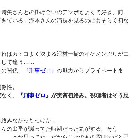
時矢さんとの掛け合いのテンポもよくて好き。前
てきている。瀧本さんの演技を見るのはおそらく初な
ればカッコよく決まる沢村一樹のイケメンぶりがエ
らして違う……
との関係、
『刑事ゼロ』
の魅力からプライベートま
関係性。
ぼなく、
『刑事ゼロ』
が実質初絡み。視聴者はそう思
絡みなかったっけか……
んの出番が減ってた時期だった気がする。そう
……」とか思ってた。だからこそのあの雰囲気だと思