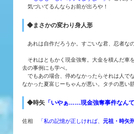
気づいてるんならお前が出ろや！
◆まさかの変わり身人形
あれは自作だろうか。すごいな君、忍者なの？ 
それはともかく現金強奪。大金を積んだ車を
去の事例にも学べ。
でもあの場合、停めなかったらそれは人でな
なかった夏富じーちゃんが悪い。タチの悪い
◆時矢
「いやぁ……現金強奪事件なん
佐相
「私の記憶が正しければ、
元祖・時矢刑