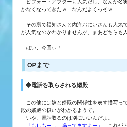
ビフォー・アフターも人気だし、なんか名実
かなくなってきたｗ なんだよくっそｗ
その裏で福知さんと内海おにいさんも人気で
が人気なのかわかりませんが、まあどちらも
はい、今回ぃ！
OPまで
◆電話を取らされる婿殿
この他には嫁と婿殿の関係性を表す描写って
段の婿殿の扱いがわかるようで。
いや、電話取るのは別にいいんだよ。
「もしもーし、鳴ってますよー」
。これが