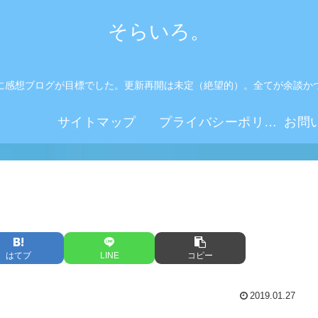
そらいろ。
に感想ブログが目標でした。更新再開は未定（絶望的）。全てが余談か
。
サイトマップ
プライバシーポリシー
はてブ
LINE
コピー
2019.01.27