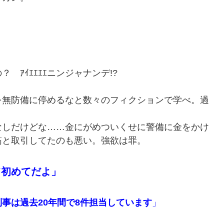
ｱｲｴｴｴｴニンジャナンデ!?
無防備に停めるなと数々のフィクションで学べ。過
しだけどな……金にがめついくせに警備に金をかけ
筋と取引してたのも悪い。強欲は罪。
て初めてだよ」
事は過去20年間で8件担当しています
」