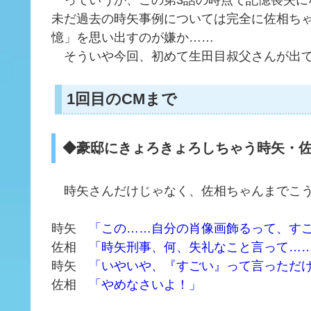
っていうか、この第3話の時点で記憶喪失に
未だ過去の時矢事例については完全に佐相ち
憶」を思い出すのが嫌か……
そういや今回、初めて生田目叔父さんが出て
1回目のCMまで
◆豪邸にきょろきょろしちゃう時矢・
時矢さんだけじゃなく、佐相ちゃんまでこう
時矢
「この……自分の肖像画飾るって、す
佐相
「時矢刑事、何、失礼なこと言って…
時矢
「いやいや、『すごい』って言っただ
佐相
「やめなさいよ！」