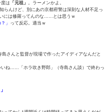
今度は
「元祖」
。ラーメンかよ。
は知らんけど、別にあの京都府警は深刻な人材不足っ
いには修羅ってんのな……とは思うｗ
の？」
って反応。適当ｗ
寺島さんと監督が現場で作ったアイディアなんだと
いね……「ホラ吹き野郎」（寺島さん談）で終わっ
？」