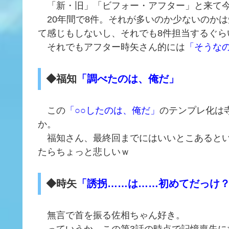
「新・旧」「ビフォー・アフター」と来て
20年間で8件。それが多いのか少ないのか
て感じもしないし、それでも8件担当するぐら
それでもアフター時矢さん的には
「そうな
◆福知
「調べたのは、俺だ」
この
「○○したのは、俺だ」
のテンプレ化は
か。
福知さん、最終回までにはいいとこあるとい
たらちょっと悲しいｗ
◆時矢
「誘拐……は……初めてだっけ
無言で首を振る佐相ちゃん好き。