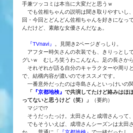
手兼ツッコミは本当に大変だと思うｗ
でも佐相ちゃんの説明は聞き取りやすいし、
回・今回とどんどん佐相ちゃんを好きになっ
んだけど、素敵な女優さんだなぁ。
『TVnavi』
。見開き2ページぎっしり。
アフター時矢さんの衣装でも、きりっとして
グいｗ むしろ笑うわこんなん。足の長さか
それぞれが語る自分のキャラクターや周り
で、結構内容が濃いのでオススメです。
一番意外だったのは寺島さんといっけいの
「
『京都地検』
で共演してたけど絡みはほ
ってないと思うけど（笑）」
（要約）
マジで!?
そうだったっけ。太田さんと成増さんって、
でもそういえば、成増さんシーズンは太田さ
か……普通に「
『京都地検』
で一緒だったし