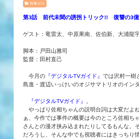
刑事ゼロ
第3話 前代未聞の誘拐トリック!! 復讐の3
ゲスト：竜雷太、中原果南、佐伯新、大浦龍
脚本：戸田山雅司
監督：田村直己
今月の
『デジタルTVガイド』
では沢村一樹
島進・渡辺いっけいのオジサマトリオのイン
『デジタルTVガイド』
。
やっぱり佐相ちゃんの説明台詞は大変だよね
ぁ、今作では事件の概要は今のところ佐相ち
さんとの漫才挟み込まれたりしてるもんな。
だろうし、そんな中でも視聴者にはきっちり