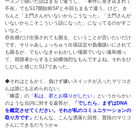
ーズンで描いた話はまるで違うし、「事件に巻き込まれて
不在」でもS17開始前SPと今回もまるで違う。けど、き
ちんと「土門さんがいないからこうなった」「土門さんが
いないからこそこういう話になった」になってるのがすご
いなと。
存在感だけ出張されても困る、ということが言いたいだけ
です。そりゃあしょっちゅう出張設定や負傷扱いにされて
も困るが、でもいなきゃおかしい場面でいない違和感っ
て、視聴者からすると結構強烈なもんですよね。それをひ
しひしと感じたS17であった。
◆それはともかく、負けず嫌いスイッチが入ったマリコさ
んは誰にも止められない。
「幽霊」の
「私は、君とお喋りがしたい」
というからかい
のような台詞に対する返答が、
「でしたら、まずはDNA
を鑑定させてください。それが私のコミュニケーションの
取り方です」
だもんな。こんな洒落た回答、普段のマリコ
さんにできるだろうかｗ