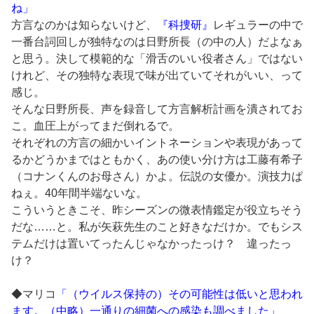
ね」
方言なのかは知らないけど、
『科捜研』
レギュラーの中で
一番台詞回しが独特なのは日野所長（の中の人）だよなぁ
と思う。決して模範的な「滑舌のいい役者さん」ではない
けれど、その独特な表現で味が出ていてそれがいい、って
感じ。
そんな日野所長、声を録音して方言解析計画を潰されてお
こ。血圧上がってまだ倒れるで。
それぞれの方言の細かいイントネーションや表現があって
るかどうかまではともかく、あの使い分け方は工藤有希子
（コナンくんのお母さん）かよ。伝説の女優か。演技力ぱ
ねぇ。40年間半端ないな。
こういうときこそ、昨シーズンの微表情鑑定が役立ちそう
だな……と。私が矢萩先生のこと好きなだけか。でもシス
テムだけは置いてったんじゃなかったっけ？ 違ったっ
け？
◆マリコ
「（ウイルス保持の）その可能性は低いと思われ
ます。（中略）一通りの細菌への感染も調べました」