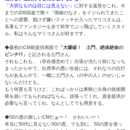
「大切なものは目には見えない」
に対する返答がこれ。今
までの200回超で散々「情緒のなさ」をイジられてきたこ
とへの逆襲。負けず嫌いスイッチが入ったマリコさんは、
名著もファンタジーも全て科学でぶっ飛ばしていくスタイ
ル。私はそんなマリコさんが好きです。
◆最初のCM前提供画面で
「大爆破！ 土門、絶体絶命の
ピンチ!?」
と記される土門さん。
それもこれも、（存在感含めて）出張が当たり前になっち
まったからやで。出席率の悪い生徒には、それなりの仕打
ちがあるんやで。一概に土門さん（の中の人）のせいじゃ
ないんだけども。
もう何度も言うけど、こればっかりは東映に分身の技術開
発を急いでもらわねばならん。頑張ってくれ。資金提供が
必要なら言ってくれ。なんとしてでも用意する。
◆50の恵の新しいCMだぁー！ かわいいー！
本当に50代に見えない50の恵。でも別に、50の恵を使っ