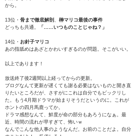
から。
13位・
骨まで徹底解剖
、
榊マリコ最後の事件
どっちも共通。
「……いつものことじゃね？」
14位・
お針子マリコ
あの指舐めはあざとかわいすぎるのが問題。そこがいい。
以上であります！
放送終了後2週間以上経ってからの更新。
ブログなんて更新が遅くても謝る必要はないものと開き直
りたいところだが、さすがにこれは自分でもビックリし
た。もう4月期ドラマが始まりそうだというのに。これが
ホントの四月馬鹿ってか。
ドラマ感想なんて、鮮度が命の部分もあろうになぁ。最
近、時間の流れが早すぎて、怖いｗ
なんでこんな他人事のようなんだ。お前のことだよ。自分