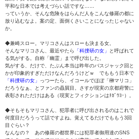
平和な日本では考えづらい話ですな……
っていうか、そんな危険をはらんだ人をこんな修羅の都に
放り込むなよ。案の定、面倒くさいことになったじゃない
か。
◆兼崎スロー。マリコさんはスローも決まる女。
そんなマリコさん、最近やたら
「科捜研の女」
と呼ばれて
る気がする。自称「幽霊」まで呼び出した。
気がする、だけで、たぶん本当は昨年のバスジャック回と
かが印象的すぎただけなんだろうけどｗ でももう日本で
「科捜研の女」
っつーたら、イコールでほぼ「榊マリコ」
だろうなぁ、とファンの贔屓目。さすが現実の京都府警に
表彰されただけはある（現実とフィクションはﾁｶﾞｳﾖｰ）。
◆そもそもマリコさん、犯罪者に呼び出されるのはこれで
何度目だろうって話ですよね。覚えてるだけでももう3回
目ぐらい？
なんなの？ あの修羅の都世界には犯罪者御用達のSNS