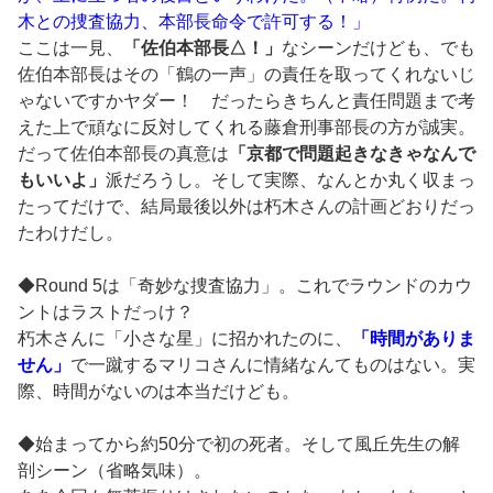
木との捜査協力、本部長命令で許可する！」
ここは一見、
「佐伯本部長△！」
なシーンだけども、でも
佐伯本部長はその「鶴の一声」の責任を取ってくれないじ
ゃないですかヤダー！ だったらきちんと責任問題まで考
えた上で頑なに反対してくれる藤倉刑事部長の方が誠実。
だって佐伯本部長の真意は
「京都で問題起きなきゃなんで
もいいよ」
派だろうし。そして実際、なんとか丸く収まっ
たってだけで、結局最後以外は朽木さんの計画どおりだっ
たわけだし。
◆Round 5は「奇妙な捜査協力」。これでラウンドのカウ
ントはラストだっけ？
朽木さんに「小さな星」に招かれたのに、
「時間がありま
せん」
で一蹴するマリコさんに情緒なんてものはない。実
際、時間がないのは本当だけども。
◆始まってから約50分で初の死者。そして風丘先生の解
剖シーン（省略気味）。