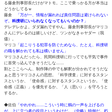
る藤倉刑事部長だけがマトモ。ここで乗っかる方が本当は
どうかしてるｗ
藤倉
「万が一、情報が漏れれば責任問題は避けられない
ぞ。
科捜研にいられなくなってもいいのか？
」
デレデレかよ。ダダ漏れですやん。藤倉刑事部長がマリコ
さんにデレるのは嬉しいけど、ツンがなきゃヤダー（我
儘）。
マリコ
「起こりうる犯罪を防ぐためなら、たとえ、科捜研
の職を解かれても私は構いません」
マリコさんだったら、民間科捜研に行ってでも平気で事件
に首突っ込んできそうだしな……
割とここらへん、制作陣の中でも解釈が分かれてそうだな
ぁと思うマリコさんの思想。「科学捜査」に対するスタン
スというか、「使命感」に対するスタンスというか。「使
命感（正義）」を優先するか、「人（思い）」を守ろうと
するか。
◆佐伯
「やれやれ……こういう時に鶴の一声を上げるの
が、上に立つ者の役目というわけだ。（中略）特例だ。朽