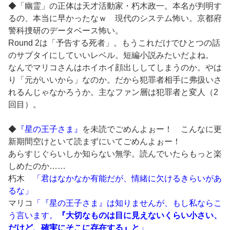
◆「幽霊」の正体は天才活動家・朽木政一。本名が判明す
るの、本当に早かったなｗ 現代のシステム怖い。京都府
警科捜研のデータベース怖い。
Round 2は「予告する死者」。もうこれだけでひとつの話
のサブタイにしていいレベル。短編小説みたいだよね。
なんでマリコさんはホイホイ顔出ししてしまうのか。やは
り「元がいいから」なのか。だから犯罪者相手に弗扱いさ
れるんじゃなかろうか。主なファン層は犯罪者と変人（2
回目）。
◆
『星の王子さま』
を未読でごめんよぉー！ こんなに更
新期間空けといて読まずにいてごめんよぉー！
あらすじぐらいしか知らない無学。読んでいたらもっと楽
しめたのか……
朽木
「君はなかなか有能だが、情緒に欠けるきらいがあ
るな」
マリコ
「『星の王子さま』は知りませんが、もし私ならこ
う言います。
『大切なものは目に見えないくらい小さい、
だけど、確実にそこに存在する』と
」