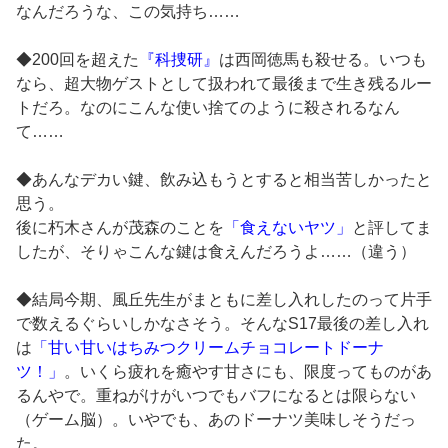
なんだろうな、この気持ち……
◆200回を超えた
『科捜研』
は西岡徳馬も殺せる。いつも
なら、超大物ゲストとして扱われて最後まで生き残るルー
トだろ。なのにこんな使い捨てのように殺されるなん
て……
◆あんなデカい鍵、飲み込もうとすると相当苦しかったと
思う。
後に朽木さんが茂森のことを
「食えないヤツ」
と評してま
したが、そりゃこんな鍵は食えんだろうよ……（違う）
◆結局今期、風丘先生がまともに差し入れしたのって片手
で数えるぐらいしかなさそう。そんなS17最後の差し入れ
は
「甘い甘いはちみつクリームチョコレートドーナ
ツ！」
。いくら疲れを癒やす甘さにも、限度ってものがあ
るんやで。重ねがけがいつでもバフになるとは限らない
（ゲーム脳）。いやでも、あのドーナツ美味しそうだっ
た。