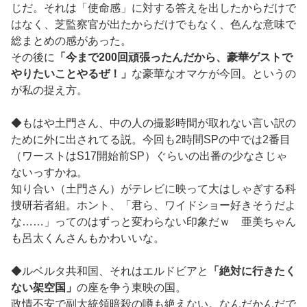
じだ。それは「使命感」に対する答えを出したからだけで
はなく、芝監察官が出たからだけでもなく、色んな意味で
総まとめの感があった。
その後に
「今まで200回頑張ったんだから、豪華ゲストで
やりたいことやるぜ！」
な豪華なオマケが今回。というの
が私の捉え方。
◆もはや土門さん、中の人の撮影時間が取れない言い訳の
ために外に出されてる説。今回も2時間SPの中では2番目
（ワーストはS17開始前SP）ぐらいの出番の少なさじゃ
ないっすかね。
知り合い（土門さん）がテレビに映って大はしゃぎする科
捜研若者組。ホント、「君ら、ワイドショー好きそうだよ
な……」ってのはずっと変わらない印象だｗ 亜美ちゃん
も呂太くんさんもかわいいな。
◆ルベルタ共和国、それはエルドビアと
「絶対に行きたく
ない架空国」
の座を争う東映の国。
政情不安で副大統領暗殺の噂も絶えない。なんだかんだで