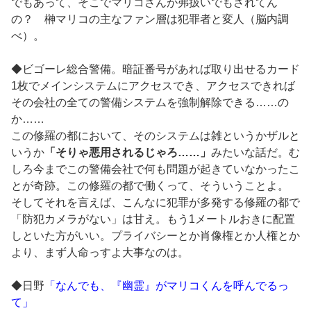
でもあって、そこでマリコさんが弗扱いでもされてん
の？ 榊マリコの主なファン層は犯罪者と変人（脳内調
べ）。
◆ビゴーレ総合警備。暗証番号があれば取り出せるカード
1枚でメインシステムにアクセスでき、アクセスできれば
その会社の全ての警備システムを強制解除できる……の
か……
この修羅の都において、そのシステムは雑というかザルと
いうか
「そりゃ悪用されるじゃろ……」
みたいな話だ。む
しろ今までこの警備会社で何も問題が起きていなかったこ
とが奇跡。この修羅の都で働くって、そういうことよ。
そしてそれを言えば、こんなに犯罪が多発する修羅の都で
「防犯カメラがない」は甘え。もう1メートルおきに配置
しといた方がいい。プライバシーとか肖像権とか人権とか
より、まず人命っすよ大事なのは。
◆日野
「なんでも、『幽霊』がマリコくんを呼んでるっ
て」