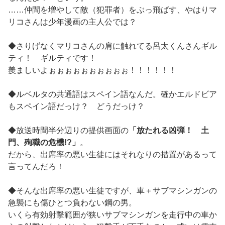
……仲間を増やして敵（犯罪者）をぶっ飛ばす、やはりマ
リコさんは少年漫画の主人公では？
◆さりげなくマリコさんの肩に触れてる呂太くんさんギル
ティ！ ギルティです！
羨ましいよぉぉぉぉぉぉぉぉぉぉ！！！！！！
◆ルベルタの共通語はスペイン語なんだ。確かエルドビア
もスペイン語だっけ？ どうだっけ？
◆放送時間半分辺りの提供画面の
「放たれる凶弾！ 土
門、殉職の危機!?」
。
だから、出席率の悪い生徒にはそれなりの措置があるって
言ってんだろ！
◆そんな出席率の悪い生徒ですが、車＋サブマシンガンの
急襲にも傷ひとつ負わない鋼の男。
いくら有効射撃範囲が狭いサブマシンガンを走行中の車か