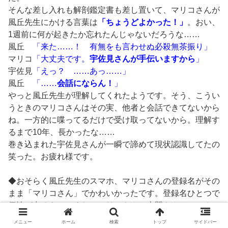
そんな差し入れも解剖鑑定書も差し置いて、マリコさんが
風丘先生にかける言葉は
「ちょうどよかった！」
。おい、
1週前に何が起きたか忘れたんじゃないだろうな……
風丘
「来た……！ 有無をも言わせぬ必殺無茶振り」
マリコ
「大丈夫です。
宇佐見さんが手伝いますから
」
宇佐見
「えっ？ ……あっ……」
風丘
「……
会話にならん！
」
やっと風丘先生が理解してくれたようです。そう、こうい
うときのマリコさんはその実、他者と会話できてないから
ね。一方的に喋ってるだけで受け取ってないから。理解す
るまで10年、長かったな……
巻き込まれた宇佐見さんが一瞬で諦めて現状認識してたの
笑った。お疲れ様です。
◆おそらく風丘先生のスマホ、マリコさんの登録名がその
まま「マリコさん」でかわいかったです。登録名ひとつで
個性が出るものですね。マリコさんと土門さんはフルネー
ム派だし。
メニュー
ホーム
検索
トップ
サイドバー