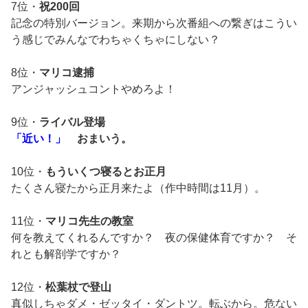
7位・
祝200回
記念の特別バージョン。来期から次番組への繋ぎはこうい
う感じでみんなでわちゃくちゃにしない？
8位・
マリコ逮捕
アンジャッシュコントやめろよ！
9位・
ライバル登場
「近い！」
おまいう。
10位・
もういくつ寝るとお正月
たくさん寝たから正月来たよ（作中時間は11月）。
11位・
マリコ先生の教室
何を教えてくれるんですか？ 夜の保健体育ですか？ そ
れとも解剖学ですか？
12位・
松葉杖で登山
真似しちゃダメ・ゼッタイ・ダントツ。転ぶから。危ない