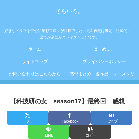
そらいろ。
好きなドラマを中心に感想ブログが目標でした。更新再開は未定（絶望的）。
全てが余談かつフィクションです。
ホーム
はじめに。
サイトマップ
プライバシーポリシー
お問い合わせはこちらから
感想まとめ 各作品・シーズンリンク集
【科捜研の女 season17】最終回 感想
X
Facebook
はてブ
LINE
コピー