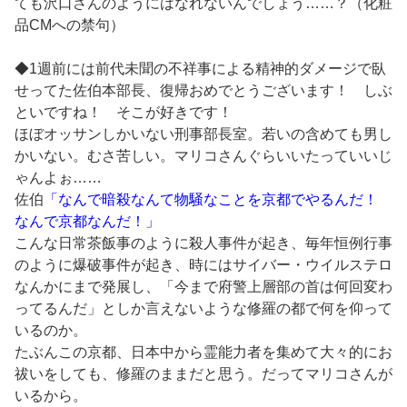
ても沢口さんのようにはなれないんでしょう……？（化粧
品CMへの禁句）
◆1週前には前代未聞の不祥事による精神的ダメージで臥
せってた佐伯本部長、復帰おめでとうございます！ しぶ
といですね！ そこが好きです！
ほぼオッサンしかいない刑事部長室。若いの含めても男し
かいない。むさ苦しい。マリコさんぐらいいたっていいじ
ゃんよぉ……
佐伯
「なんで暗殺なんて物騒なことを京都でやるんだ！
なんで京都なんだ！」
こんな日常茶飯事のように殺人事件が起き、毎年恒例行事
のように爆破事件が起き、時にはサイバー・ウイルステロ
なんかにまで発展し、「今まで府警上層部の首は何回変わ
ってるんだ」としか言えないような修羅の都で何を仰って
いるのか。
たぶんこの京都、日本中から霊能力者を集めて大々的にお
祓いをしても、修羅のままだと思う。だってマリコさんが
いるから。