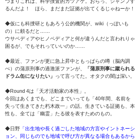
つまりこれは、科学捜査的カツアゲ。おらっ、ジャンプす
るんだよ！ ほら、まだまだ証拠が出てくるじゃねーか！
◆仮にも科捜研ともあろう公的機関が、wiki（っぽいも
の）に頼るだと……
ウサペディアやヒノペディアと何が違うんだと言われりゃ
困るが、でもそれっていいのか……
◆最近、ファンが更に急上昇中ともっぱらの噂（脳内調
べ）の蒲原刑事の過激派ファンが、
「蒲原刑事に蹴られる
ドラム缶になりたい」
って言ってた。オタクの闇は深い。
◆Round 4は「天才活動家の本性」。
今回はあくまでも、どこまでいっても「40年間、名前を
失って生きてきた朽木政一」の話。生きている証拠も、本
性も、全ては「幽霊」たる彼を表すためのもの。
◆日野
「出生地や長く過ごした地域の方言やイントネーシ
ョン、同じものでも地域で呼び方が異なる場合もあるから