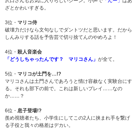
沢口さんもお気に入りらしいシーン。小声で
「んー」
はあ
ざとかわいすぎる。
3位・
マリコ侍
破壊力だけなら文句なしでダントツだと思います。だから
しんみりする話を予告芸で切り捨てんのやめろよ！
4位・
殺人音楽会
「どうしちゃったんです？ マリコさん」
が全て。
5位・
マリコが土門を…!?
マリコさんは土門さんであろうと情け容赦なく実験台にす
る。それも部下の前で。これは新しいプレイ……なの
か……？
6位・
息子登場!?
羨め視聴者たち、小学生にしてこの2人に挟まれ手を繋げ
る子役と我々の格差はデカい。