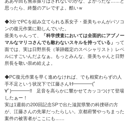
ああ今回も無茶振りはされないのかな、よかったな……と
思ったら、終盤のアレですよ。酷いｗ
◆3分でPCを組み立てられる系女子・亜美ちゃんがパソコ
ンの復元作業に勤しんでいた。
亜美ちゃんって、
「科学捜査においては全面的にアブノー
マルなマリコさんでも敵わないスキルを持っている」
って
面では、実は日野所長（筆跡鑑定のスペシャリスト）レベ
ルにすごいんだよなぁ。もっとみんな、亜美ちゃんと日野
所長を敬い崇め給えよ。
◆PC復元作業を早く進めなければ、でも相変わらずの人
手不足という状況下で江藤さんｷﾀ━━━━(ﾟ
∀ﾟ)━━━━!! 足音を高らかに響かせてカッコつけて登場
したぁー！
実は1週前の200回記念SPで出た滋賀県警の科捜研の方
が、江藤さんの先輩だったらしい。京都府警やっちまった
案件の被害者がここにも……