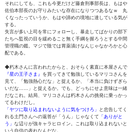
それにしても、これも今更だけど藤倉刑事部長は、もはや
佐伯本部長のお守りみたいな存在になりつつあるなｗ 丸
くなったっていうか、もはや諦めの境地に達している気が
する。
失言が多い上司を常にフォローし、暴走してばかりの部下
たちへ監視の目を緩めること無く手綱を握ろうとする中間
管理職の鑑。マジで陰では胃薬漬けなんじゃなかろかと心
配である。
◆朽木さんに言われたからと、おそらく素直に本屋さんで
『星の王子さま』
を買ってきて勉強しているマリコさんを
見て、「勉強熱心だな」と捉えるか、「本当に負けずぎら
いだな……」と捉えるか。でも、どっちにせよ意味は一緒
だなこれ。結局、マリコさんは朽木さんの挑発に乗っかっ
てるわけだし。
「ヤツに取り込まれないように気をつけろ」
と忠告してく
れる土門さんへの返答が「うん」じゃなくて
「ありがと
う」
な辺りが強キャラヒロイン。これは取り込まれないと
いう自信の表れなんだな。