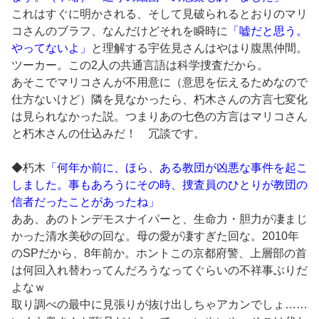
これはすぐに明かされる、そして見破られるとおりのマリ
コさんのブラフ、なんだけどそれを瞬時に
「嘘だと思う。
やってないよ」
と理解する宇佐見さんはやはり腹黒仲間。
ツーカー。この2人の共通言語は科学捜査だから。
あそこでマリコさんが不用意に（意思を伝えるためなので
仕方ないけど）隣を見なかったら、朽木さんの方言七変化
は見られなかった説。つまりあの七色の方言はマリコさん
と朽木さんの仕込みだ！ 冗談です。
◆朽木
「何年か前に、ほら、ある教団が凶悪な事件を起こ
しました。事もあろうにその時、捜査員のひとりが教団の
信者だったことがあったね」
ああ、あのトンデモスナイパーと、生命力・胆力が凄まじ
かった清水美砂の回な。母の愛が凄すぎた回な。2010年
のSPだから、8年前か。ホントこの京都府警、上層部の首
は何回入れ替わってんだろうなってぐらいの不祥事ぶりだ
よなｗ
取り調べの最中に見張りが抜け出しちゃアカンでしょ……