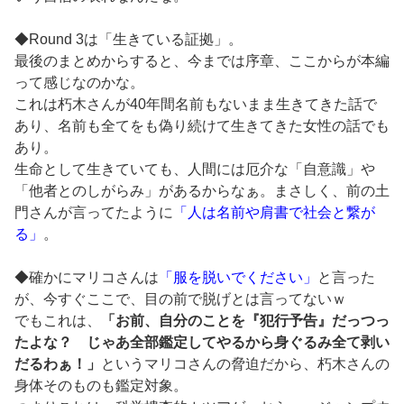
◆Round 3は「生きている証拠」。
最後のまとめからすると、今までは序章、ここからが本編
って感じなのかな。
これは朽木さんが40年間名前もないまま生きてきた話で
あり、名前も全てをも偽り続けて生きてきた女性の話でも
あり。
生命として生きていても、人間には厄介な「自意識」や
「他者とのしがらみ」があるからなぁ。まさしく、前の土
門さんが言ってたように
「人は名前や肩書で社会と繋が
る」
。
◆確かにマリコさんは
「服を脱いでください」
と言った
が、今すぐここで、目の前で脱げとは言ってないｗ
でもこれは、
「お前、自分のことを『犯行予告』だっつっ
たよな？ じゃあ全部鑑定してやるから身ぐるみ全て剥い
だるわぁ！」
というマリコさんの脅迫だから、朽木さんの
身体そのものも鑑定対象。