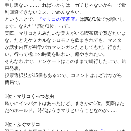
申し訳ない……こればっかりは「ガチじゃないから」で批
判回避できないミス。ごめんなさい。
ということで、
『マリコの喫茶店』
は
詫び1位
でお願いし
ます。なんだ「詫び1位」って。
実際、マリコさんみたいな美人がいる喫茶店で寛ぎたいよ
な。たとえケミカルなシロモノを飲まされても、マスター
が話す内容が科学バカマシンガンだとしてもだ。行きた
い。行って極上の時間を味わい、癒やされたい。
そんなわけで、アンケートはこのままで続行した上で、結
果発表。
投票選択肢が15個もあるので、コメントはふざけながら
簡易で。
1位・
マリコくっつき虫
確かにインパクトはあったけど、まさかの1位。実際はた
だのホールド。時代はうさマリということなのか……
2位・
ふぐマリコ