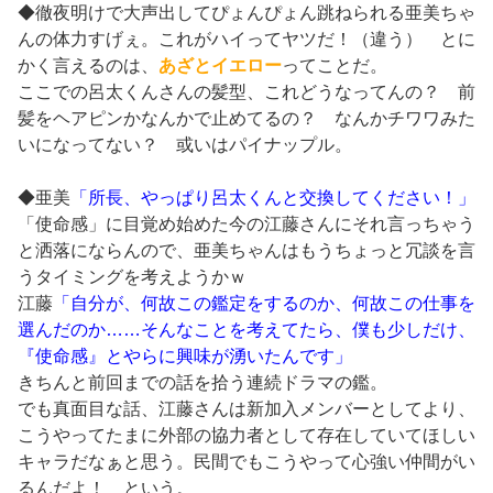
◆徹夜明けで大声出してぴょんぴょん跳ねられる亜美ちゃ
んの体力すげぇ。これがハイってヤツだ！（違う） とに
かく言えるのは、
あざとイエロー
ってことだ。
ここでの呂太くんさんの髪型、これどうなってんの？ 前
髪をヘアピンかなんかで止めてるの？ なんかチワワみた
いになってない？ 或いはパイナップル。
◆亜美
「所長、やっぱり呂太くんと交換してください！」
「使命感」に目覚め始めた今の江藤さんにそれ言っちゃう
と洒落にならんので、亜美ちゃんはもうちょっと冗談を言
うタイミングを考えようかｗ
江藤
「自分が、何故この鑑定をするのか、何故この仕事を
選んだのか……そんなことを考えてたら、僕も少しだけ、
『使命感』とやらに興味が湧いたんです」
きちんと前回までの話を拾う連続ドラマの鑑。
でも真面目な話、江藤さんは新加入メンバーとしてより、
こうやってたまに外部の協力者として存在していてほしい
キャラだなぁと思う。民間でもこうやって心強い仲間がい
るんだよ！ という。