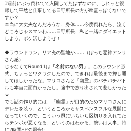
1週前にぶっ倒れてて入院してたはずなのに、しれっと復
帰して平然と仕事してる日野所長の方が幽霊っぽくないで
すか？
本当に大丈夫なんだろうな、身体……今度倒れたら、泣く
どころじゃスマンわ……日野所長、私と一緒にダイエット
しよう。ポケ活しようぜ！
◆ラウンドワン。リア充の聖地か……（ぼっち悪神アンリ
さん感）
じゃなくてRound 1は
「名前のない男」
。このラウンド形
式、ちょっとワクワクしたので、できれば最後まで押し通
してほしかったな。マリコさんと「幽霊」のバチバチバト
ルも本当に面白かったし。途中で放り出されて悲しかった
ｗ
でも話の作り的には、「幽霊」が目的のためマリコさんに
デレたを装う、というところからサスペンスフルな展開に
なっていくので、こういう風にいちいち区切りを入れてた
らテンポが悪くなる、というのはわかる。勢いは大事。特
に2時間SPの場合は。