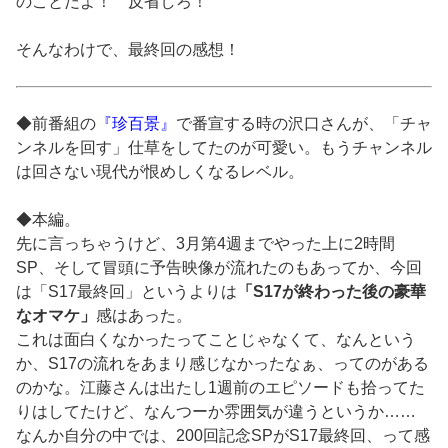
のことだよ！ 反省しろ！
そんなわけで、最終回の感想！
◆前番組の
『珍百景』
で番宣する時の沢口さんが、「チャ
ンネルを回す」仕草をしてたのが可愛い。もうチャンネル
は回さない現代が恨めしくなるレベル。
◆本編。
先に言っちゃうけど、3月第4週までやった上に2時間
SP、そして冒頭に予告映像が流れたのもあってか、今回
は「S17最終回」というよりは
「S17が終わった後の豪華
なオマケ」
感はあった。
これは面白くなかったってことじゃなくて、なんという
か、S17の流れをあまり感じなかったなぁ、ってのがある
のかな。江藤さんは出たし1週前のエピソードも拾ってた
りはしてたけど、なんつーか雰囲気が違うというか……
なんか自分の中では、200回記念SPがS17最終回、って感