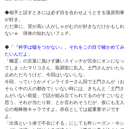
◆相手と話すときには必ず目を合わせようとする蒲原刑事
が好き。
ただ単に、背が高い人がしゃがむのが好きなだけかもしれ
ないｗ 得体の知れないフェチ。
◆
「『科学は嘘をつかない』。それをこの目で確かめてみ
たいんだよ」
「幽霊」の言葉に負けず嫌いスイッチが完全にオンになっ
てしまったマリコさん、取調室に乱入。土門さんがいたら
止めただろうけど、今回はいないしな。
今回、っていうかメインライターさん回で土門さんが（お
そらく中の人の都合で）いない時には、きちんと「土門さ
んがいない前提」で話が組み立てられてるのがすごいなと
思う。それが当たり前、とか言われそうだが、仮にも主人
公の相棒格キャラですよ。存在としては超重要ポジです
よ。
「出張という体で不在にする」にしても昨シーズン・今シ