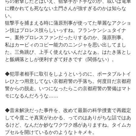
らの射撃したとはいえ、狙撃手が下手なのか、或いは電車
に轢かれても死なない土門さんが強すぎるのかは知らな
い。
狙撃手を捕まえる時に蒲原刑事が使ってた華麗なアクショ
ン技はプロレス技らしいっすね。フランケンシュタイナ
ー。案外プロレスファンだったりするのか、蒲原刑事。
私はカービィのコピー能力のニンジャを思い出してまし
た。三角跳び、上手く使えないんだよなぁ。はたき落とし
と飯綱落としが便利すぎて好きです（関係ない）。
◆犯罪者相手に取引をしようというのに、ポータブルトイ
レひとつ用意してない京都府警の手落ち。何度目だ京都府
警からの脱走。いつになったらこの京都府警の警備はマト
モになるんだろうな……
◆昔未解決だった事件を、改めて最新の科学捜査で再鑑定
して今度こそ真実がわかる、ってのはありがちな話ではあ
るけど、なんだか妙なワクワク感がありますね。タイムカ
プセルを開けているかのようなトキメキ。