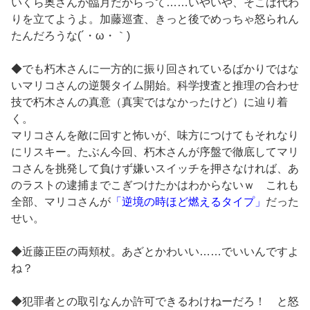
いくら奥さんが臨月だからって……いやいや、そこは代わ
りを立てようよ。加藤巡査、きっと後でめっちゃ怒られん
たんだろうな(´・ω・｀)
◆でも朽木さんに一方的に振り回されているばかりではな
いマリコさんの逆襲タイム開始。科学捜査と推理の合わせ
技で朽木さんの真意（真実ではなかったけど）に辿り着
く。
マリコさんを敵に回すと怖いが、味方につけてもそれなり
にリスキー。たぶん今回、朽木さんが序盤で徹底してマリ
コさんを挑発して負けず嫌いスイッチを押さなければ、あ
のラストの逮捕までこぎつけたかはわからないｗ これも
全部、マリコさんが
「逆境の時ほど燃えるタイプ」
だった
せい。
◆近藤正臣の両頬杖。あざとかわいい……でいいんですよ
ね？
◆犯罪者との取引なんか許可できるわけねーだろ！ と怒