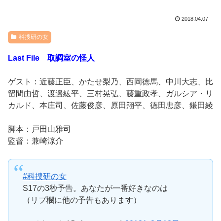
2018.04.07
科捜研の女
Last File 取調室の怪人
ゲスト：近藤正臣、かたせ梨乃、西岡徳馬、中川大志、比
留間由哲、渡邉紘平、三村晃弘、藤重政孝、ガルシア・リ
カルド、本庄司、佐藤俊彦、原田翔平、徳田忠彦、鎌田綾
脚本：戸田山雅司
監督：兼崎涼介
#科捜研の女
S17の3秒予告。あなたが一番好きなのは
（リプ欄に他の予告もあります）