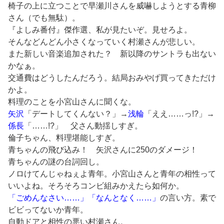
椅子の上に立つことで早瀬川さんを威嚇しようとする青柳
さん（でも無駄）。
『よしみ番付』傑作選、私が見たいぞ。見せろよ。
そんなどんどん小さくなっていく村瀬さんが悲しい。
また新しい音楽追加された？ 新以降のサントラも出ない
かなぁ。
交通費はどうしたんだろう。結局おみやげ買ってきただけ
かよ。
料理のことを小宮山さんに聞くな。
矢沢
「デートしてくんない？」→
浅輪
「ええ……っ!?」→
係長
「……!?」 父さん動揺しすぎ。
倫子ちゃん、料理堪能しすぎ。
青ちゃんの飛び込み！ 矢沢さんに250のダメージ！
青ちゃんの謎の台詞回し。
ノロけてんじゃねぇよ青年。小宮山さんと青年の相性って
いいよね。そろそろコンビ組みかえたら如何か。
「ごめんなさい……」「なんとなく……」
の言い方。素で
ビビってないか青年。
自動ドアと相性の悪い村瀬さん。