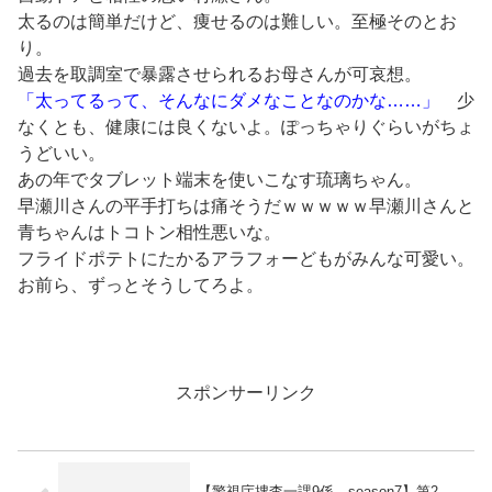
太るのは簡単だけど、痩せるのは難しい。至極そのとお
り。
過去を取調室で暴露させられるお母さんが可哀想。
「太ってるって、そんなにダメなことなのかな……」
少
なくとも、健康には良くないよ。ぽっちゃりぐらいがちょ
うどいい。
あの年でタブレット端末を使いこなす琉璃ちゃん。
早瀬川さんの平手打ちは痛そうだｗｗｗｗｗ早瀬川さんと
青ちゃんはトコトン相性悪いな。
フライドポテトにたかるアラフォーどもがみんな可愛い。
お前ら、ずっとそうしてろよ。
スポンサーリンク
【警視庁捜査一課9係 season7】第2