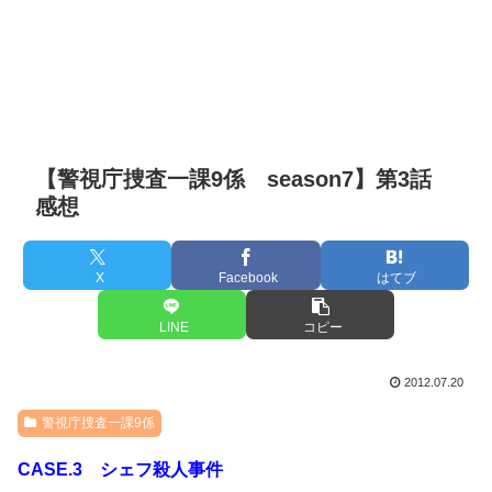
【警視庁捜査一課9係 season7】第3話
感想
X
Facebook
はてブ
LINE
コピー
2012.07.20
警視庁捜査一課9係
CASE.3 シェフ殺人事件