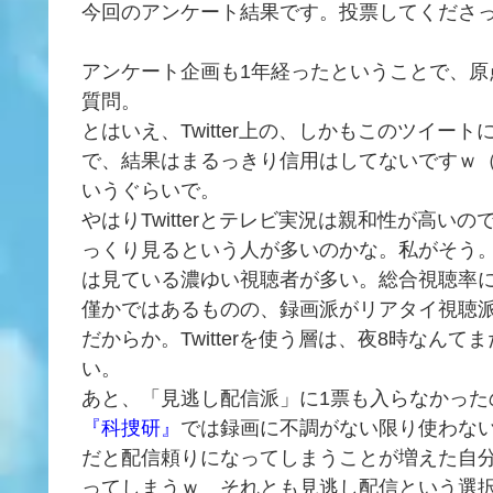
今回のアンケート結果です。投票してくださ
アンケート企画も1年経ったということで、
質問。
とはいえ、Twitter上の、しかもこのツイ
で、結果はまるっきり信用はしてないですｗ（酷
いうぐらいで。
やはりTwitterとテレビ実況は親和性が高
っくり見るという人が多いのかな。私がそう。つ
は見ている濃ゆい視聴者が多い。総合視聴率
僅かではあるものの、録画派がリアタイ視聴
だからか。Twitterを使う層は、夜8時な
い。
あと、「見逃し配信派」に1票も入らなかった
『科捜研』
では録画に不調がない限り使わな
だと配信頼りになってしまうことが増えた自
ってしまうｗ それとも見逃し配信という選