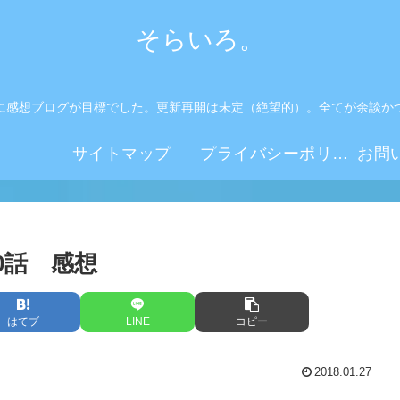
そらいろ。
に感想ブログが目標でした。更新再開は未定（絶望的）。全てが余談か
。
サイトマップ
プライバシーポリシー
10話 感想
はてブ
LINE
コピー
2018.01.27