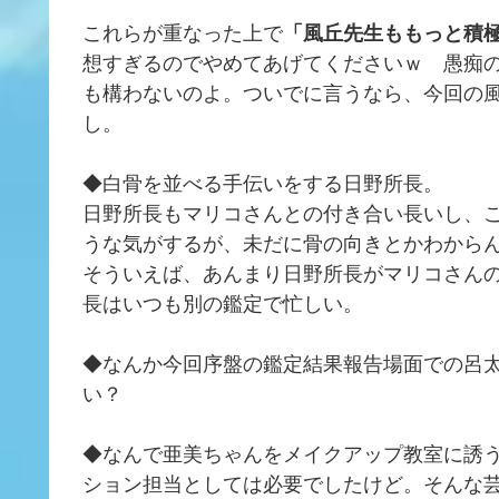
これらが重なった上で
「風丘先生ももっと積
想すぎるのでやめてあげてくださいｗ 愚痴
も構わないのよ。ついでに言うなら、今回の
し。
◆白骨を並べる手伝いをする日野所長。
日野所長もマリコさんとの付き合い長いし、
うな気がするが、未だに骨の向きとかわから
そういえば、あんまり日野所長がマリコさん
長はいつも別の鑑定で忙しい。
◆なんか今回序盤の鑑定結果報告場面での呂
い？
◆なんで亜美ちゃんをメイクアップ教室に誘
ション担当としては必要でしたけど。そんな