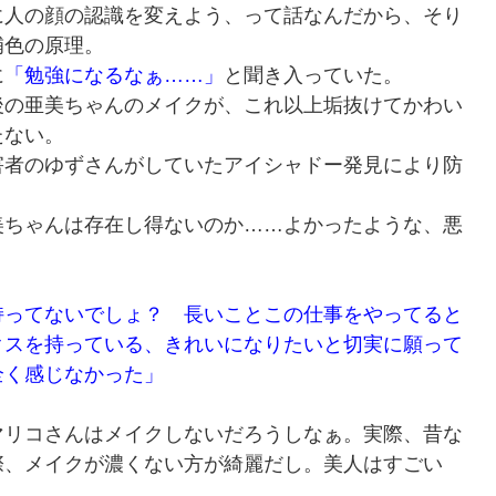
に人の顔の認識を変えよう、って話なんだから、そり
補色の原理。
に
「勉強になるなぁ……」
と聞き入っていた。
後の亜美ちゃんのメイクが、これ以上垢抜けてかわい
たない。
害者のゆずさんがしていたアイシャドー発見により防
美ちゃんは存在し得ないのか……よかったような、悪
持ってないでしょ？ 長いことこの仕事をやってると
クスを持っている、きれいになりたいと切実に願って
全く感じなかった」
。
マリコさんはメイクしないだろうしなぁ。実際、昔な
際、メイクが濃くない方が綺麗だし。美人はすごい