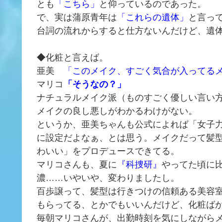
とも
「こちら」
と仰っているのであった。
で、実は蒲原青年は
「これらの遺体」
と言っ
台詞の流れからすると仕方ないんだけど、遺
◆化粧と言えば。
亜美
「このメイク、すごく気合が入ってる
マリコ
「そうなの？」
ナチュラルメイク派（ものすごく優しい言い
メイクの良し悪しがわかるわけがない。
というか、亜美ちゃんも公式によれば「女子
に設定だよなぁ、とは思う。メイクだって髪
わいい」をプロデュースできてる。
マリコさんも、夏に
『科捜研』
やってた頃に
濃……いやいや、変わりましたし。
百歩譲って、髪型は行きつけの信頼ある美容
もらってる、とかでもいいんだけど、化粧ば
毎朝マリコさんが、出勤時刻を気にしながら