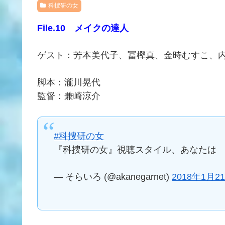
科捜研の女
File.10 メイクの達人
ゲスト：芳本美代子、冨樫真、金時むすこ、
脚本：瀧川晃代
監督：兼崎涼介
#科捜研の女
『科捜研の女』視聴スタイル、あなたは
— そらいろ (@akanegarnet)
2018年1月2