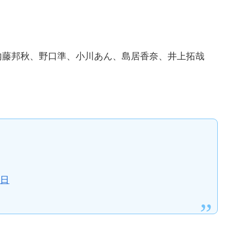
内藤邦秋、野口準、小川あん、島居香奈、井上拓哉
1日