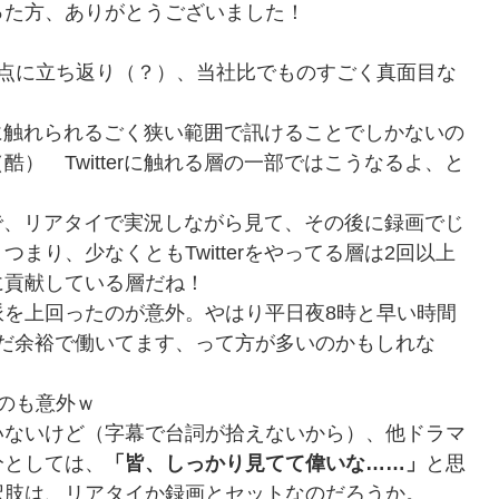
った方、ありがとうございました！
原点に立ち返り（？）、当社比でものすごく真面目な
ートに触れられるごく狭い範囲で訊けることでしかないの
） Twitterに触れる層の一部ではこうなるよ、と
いので、リアタイで実況しながら見て、その後に録画でじ
まり、少なくともTwitterをやってる層は2回以上
に貢献している層だね！
派を上回ったのが意外。やはり平日夜8時と早い時間
んてまだ余裕で働いてます、って方が多いのかもしれな
のも意外ｗ
いないけど（字幕で台詞が拾えないから）、他ドラマ
分としては、
「皆、しっかり見てて偉いな……」
と思
択肢は、リアタイか録画とセットなのだろうか。