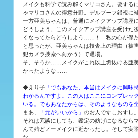
メイクも科学で読み解くマリコさん。要する
ゃマリコさんの得意分野。デルブーフ錯視に
一方亜美ちゃんは、普通にメイクアップ講座
どうしよう、このメイクアップ講座を受けた
くなってたらどうしよう……！ 私の心が保
と思ったが、亜美ちゃんは捜査上の理由（被
犯カメラ捜索へ向かう）で退場。
そ、そうか……メイクがこれ以上垢抜ける亜
かったような……
◆えり子
「でもあなた、本当はメイクに興味
わかるんですよ。この人はここにコンプレッ
いる。でもあなたからは、そのようなものを
まあ、
「元がいいから」
のお人ですしおすし
それは冗談にしても、鑑定の妨げになるなら
んて殆どノーメイクに近かったし。そして実
な……