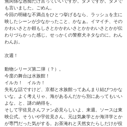
無関係な愚痴だけ言っていいですか。ダメですか。ダメで
も言いました。ごめん。
今回の明確な不満点をひとつ挙げるなら、ラッシュを主に
映したシーンが少なかったこと、かなぁ。イマイチ、その
かわいさとか頼もしさとかかわいさとかかわいさとかが伝
わりづらかった感じ。せっかくの警察犬ネタなのに。わん
わんお。
次週！
動物シリーズ第二弾（？）。
今度の舞台は水族館！
イルカ！ イルカ！
失礼な話ですけど、京都と水族館ってあんまり結びつかな
いな。よく考えりゃ、海があるんだから別にあってもいい
よな。と、謎の納得を。
そして宇佐見さんファン必見らしいよ、来週。ソースは東
映公式。そういや宇佐見さん、元は気象学とか海洋学とか
が専門だった気がする。お茶淹れと天然女たらしだけが役