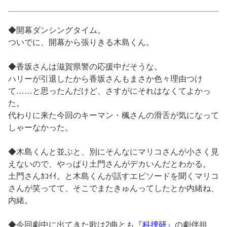
◆開幕ダンシングタイム。
ついでに、開幕から張りきる木島くん。
◆香坂さんは滋賀県警の応援中だそうな。
ハリーが引退したから香坂さんもまさか色々理由つけ
て……と思ったんだけど、さすがにそれはなくてよかっ
た。
代わりに来た今回のキーマン・楓さんの滑舌が気になって
しゃーなかった。
◆木島くんと並ぶと、別にそんなにマリコさんが小さく見
えないので、やっぱり土門さんがデカいんだとわかる。
土門さんｶｺｲｲ。と木島くんが話すエピソードを聞くマリコ
さんが笑ってて、そこでまたきゅんってしたとか内緒ね、
内緒。
◆今回劇中に出てきた歌は2曲とも
『科捜研』
の劇伴担