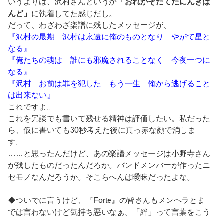
いうよりは、沢村さんというか
「おれがそだてたにんきば
んど」
に執着してた感じだし。
だって、わざわざ楽譜に残したメッセージが、
『沢村の最期 沢村は永遠に俺のものとなり やがて星と
なる』
『俺たちの魂は 誰にも邪魔されることなく 今夜一つに
なる』
『沢村 お前は罪を犯した もう一生 俺から逃げること
は出来ない』
これですよ。
これを冗談でも書いて残せる精神は評価したい。私だった
ら、仮に書いても30秒考えた後に真っ赤な顔で消しま
す。
……と思ったんだけど、あの楽譜メッセージは小野寺さん
が残したものだったんだろか。バンドメンバーが作ったニ
セモノなんだろうか。そこらへんは曖昧だったよな。
◆ついでに言うけど、『Forte』の皆さんもメンヘラとま
では言わないけど気持ち悪いなぁ。「絆」って言葉をこう