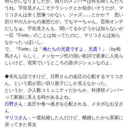
明らかになりましたが、残りのメンバーは何を聞くんだろ
うね。宇佐見さんこそクラシックとか似合いそうだが、マ
リコさんは全く想像つかない。ジャズ……とかか？ 思い
切り中の人からの連想だが。でもマーちゃん、芸術オンチ
だしなぁ。宇佐見さんも、聞いてるかどうかは知らないが
一応『Forte』のことは知ってたのに、マリコさんは知ら
なかったっぽいし。
で、『Forte』は
「俺たちの兄貴ですよ、兄貴！」
（by相
馬さん）らしく、メッセージ性の強い歌詞で若者に人気ら
しいけど、現実でいうところの誰ポジションなのよ。
◆失礼な話ですけど、日野さんの血圧の心配するマリコさ
ん、という図が思い切り親子にしか見えなかった。
というか、少人数コミュニティだからか、科捜研メンバー
って家族に見える時があるよね。
日野さん
：血圧や食べ過ぎを心配される、メタボなお父さ
ん
マリコさん
：一度結婚したんだけど、離婚したから実家に
戻ってきた長女