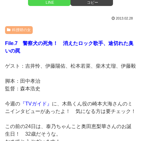
LINE
コピー
2013.02.28
科捜研の女
File.7 警察犬の死角！ 消えたロック歌手、途切れた臭
いの罠
ゲスト：吉井怜、伊藤陽佑、松本若菜、柴木丈瑠、伊藤毅
脚本：田中孝治
監督：森本浩史
今週の
『TVガイド』
に、木島くん役の崎本大海さんのミ
ニインタビューがあったよ！ 気になる方は要チェック！
この前の24日は、泰乃ちゃんこと奥田恵梨華さんのお誕
生日！ 32歳だそうな。