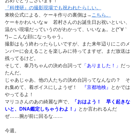
おめでとうございます！
『科捜研』の撮影現場でも祝われたらしい。
東映公式による、ケーキ作りの裏側は→
こちら。
ケーキかわいいなｗ 若村さんのお誕生日お祝いといい、
温かい現場だっていうのがわかって、いいなぁ。と(*´∀｀
*)←こんな顔になっちゃう。
撮影はもう終わったらしいですが、また来年辺りにこのメ
ンバーに会えることを楽しみに待ってますぜ。まだ放送は
残ってるけど。
そして、泰乃ちゃんの決め台詞って
「ありました！」
だっ
たんだ。
じゃあじゃあ、他の人たちの決め台詞ってなんなの？ そ
れ集めて、着ボイスにしようぜ！
『京都地検』
とかでは
やってるよ！
マリコさんのあの綺麗な声で、
「おはよう！ 早く起きな
いと、DNA鑑定しちゃうわよ！」
とか言われるんだ
ぜ……腕が前に回るな……
今週。