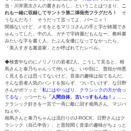
当・川井憲次さんの書きおろし、ということはつまり、
こ
れも一緒に収録してサントラ第二弾発売フラグだろ！
そ
うなんだろ！ そうだって言ってよ、バーニィ！
関係ないけど、メモをとるマリコさんの手と字が綺麗でき
ゅんってした。中の人、ガチで字綺麗だもんなー。教科書
みたいな字を書く人。たぶん女優になってなかったら、
「美人すぎる書道家」とか呼ばれてたレベル。
◆検査中なのにノリノリの若者2人。こうして見ると、相
馬さんと泰乃ちゃんって仲いいな。いや別に、普段が仲悪
く見えるとは思ってないけど。音楽の趣味は似てるんだ。
そんな若者人気のバンドを知らず、ついていけず、な日野
さんがポツッと
「私にはやっぱり、クラシックの方が合っ
てるな」
っつーたら
「人間自体、古いっすもんね！」
……
クラシック好きを一言で一斉に敵に回す相馬さん、マジパ
ねぇや。
相馬さんと泰乃ちゃんは流行りのJ-ROCK、日野さんはク
ラシック（自己申告）、と普段聞く音楽の趣味がちょっと