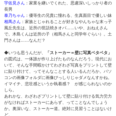
宇佐見さん
：家業を継いでくれた、思慮深いしっかり者の
長男
泰乃ちゃん
：優等生の兄貴に憧れる、生真面目で優しい妹
相馬さん
：家族とじゃれることが好きなやんちゃな末っ子
風丘先生は、近所の世話焼きオバ……いや、おねえさん
で。木島くんは近所の子（相馬さんと同学年ぐらい）。土
門さんは……なんだ？
◆いつも思うんだが、
「ストーカー＝壁に写真ベタベタ」
の図式は、一体誰が作り上げたものなんだろう。現代にお
いて、そんな手間暇かけてわざわざ写真をプリントして壁
に貼り付けて、ってそんなことする人いるんだろか。パソ
コンの画像フォルダに画像びっしりじゃダメなんすかね。
イマイチ、悲壮感というか執着感？ が感じられないのか
しら。
あれかな、わざわざプリントして壁に貼り付ける気力労力
がなければストーカーにあらず、ってことなんでしょう
か。奥深いな、ストーカー道。絶対に見習うことはないけ
ど。