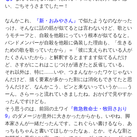
い、ごちそうさまでしたー！
なんかこれ、
『新・おみやさん』
で似たようなのなかった
っけ。そんなに話の筋が似てるとは言わないけど、歌とい
うモチーフと、自殺を他殺にっていう根本が似てるなと。
バンドメンバーが自殺を他殺に偽装した理由も、「生きる
ための歌を歌っていたから」＝「彼に支えられている人が
たくさんいたから」と解釈するとますます似てるんだけ
ど、さすがにこれはこじつけが過ぎたと反省している。
それ以外は、特に……いや、つまんなかったワケじゃない
んだけど、描く要素が多かった割には消化もできてたと思
うんだけど、なんかこう、ピンと来ないっていうか……う
ーん。さらーっと流れていきましたね。おかげで見やすか
ったんですけども。
そう思うのは、前回の土ワイ
『救急救命士・牧田さおり
9』
のダメージが意外に大きかったからかも。いやね、脚
本家さんが一緒だったんです。これぐらい書けるなら、あ
っちもちゃんと書いてほしかったなぁ、とか。そんな割と