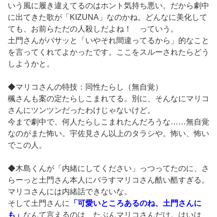
いう風に履き違えてるのはホント気持ち悪い。だから劇中
に出てきた歌が「KIZUNA」なのかね。どんなに美化して
ても、お前らただの人殺しだよね！ っていう。
土門さんがバサッと「いやそれ間違ってるから」的なこと
を言ってくれてよかったです。ここをスルーされたらどう
しようかと。
◆マリコさんの特技：同性たらし（無自覚）
楓さんも案の定たらしこまれてる。別に、そんなにマリコ
さんにツンツンだったわけじゃないけど。
今まで劇中で、何人たらしこまれたんだろうな……無自覚
なのがまた怖い。宇佐見さん以上のタラシや。怖い、怖い
でこの人。
◆木島くんが「内緒にしてください」っつってたのに、さ
らーっと土門さん本人にバラすマリコさん酷い酷すぎる。
マリコさんには内緒話できないな。
そして土門さんに
「可愛いところあるのね、土門さんに
も」
なんて言えるのは、たぶんマリコさんだけ。はいは