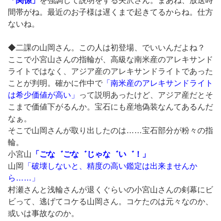
「関係」
を強調して説明をする矢沢さん。まあね、放送時
間帯がね。最近のお子様は遅くまで起きてるからね。仕方
ないね。
◆二課の山岡さん。この人は初登場、でいいんだよね？
ここで小宮山さんの指輪が、高級な南米産のアレキサンド
ライトではなく、アジア産のアレキサンドライトであった
ことが判明。確かに作中で
「南米産のアレキサンドライト
は希少価値が高い」
って説明あったけど、アジア産だとそ
こまで価値下がるんか。宝石にも産地偽装なんてあるんだ
なぁ。
そこで山岡さんが取り出したのは……宝石部分が粉々の指
輪。
小宮山
「ごな゛ごな゛じゃな゛い゛！」
山岡
「破壊しないと、精度の高い鑑定は出来ませんか
ら……」
村瀬さんと浅輪さんが退くぐらいの小宮山さんの剣幕にビ
ビって、逃げてコケる山岡さん。コケたのは元々なのか、
或いは事故なのか。