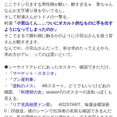
ここでドン引きする男性陣が酷い、酷すぎるｗ 青ちゃん
なんか文字通り身を引いてるし。
そして村瀬さんがトドメの一撃を。
村瀬
「小宮山くん……ついにオカルト的なものに手を出す
ようになってしまったのか」
そこでまるで腫れ物に触るかのように小宮山さんを扱う皆
さんが酷すぎます。
なんでや。小宮山さんだって、幸せ求めたってええやろ。
求め方がアレ、ってのは置いといて。
◆シーサイドテレビにあったポスター。確認できただけ。
・
『マーケット・スタジオ』
・
『ブン屋刑事』
・
『逆転のメス』
4/6スタート。どうでもいいけどあの
構図、
『科捜研の女』
season7のポスターの反転っぽくも
見える。
・
『リア充高校壁ドン部』
4/22START。毎週金曜深夜
0：20放送。後のシーンで出演者の名前も確認できるんだ