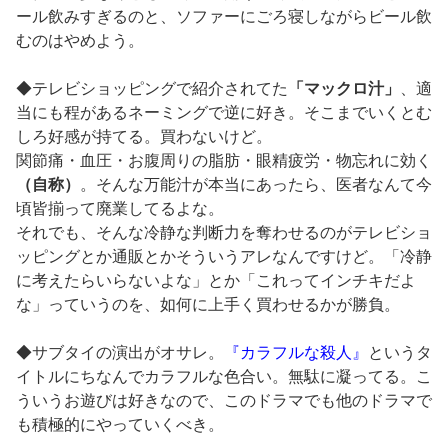
ール飲みすぎるのと、ソファーにごろ寝しながらビール飲
むのはやめよう。
◆テレビショッピングで紹介されてた
「マックロ汁」
、適
当にも程があるネーミングで逆に好き。そこまでいくとむ
しろ好感が持てる。買わないけど。
関節痛・血圧・お腹周りの脂肪・眼精疲労・物忘れに効く
（自称）
。そんな万能汁が本当にあったら、医者なんて今
頃皆揃って廃業してるよな。
それでも、そんな冷静な判断力を奪わせるのがテレビショ
ッピングとか通販とかそういうアレなんですけど。「冷静
に考えたらいらないよな」とか「これってインチキだよ
な」っていうのを、如何に上手く買わせるかが勝負。
◆サブタイの演出がオサレ。
『カラフルな殺人』
というタ
イトルにちなんでカラフルな色合い。無駄に凝ってる。こ
ういうお遊びは好きなので、このドラマでも他のドラマで
も積極的にやっていくべき。