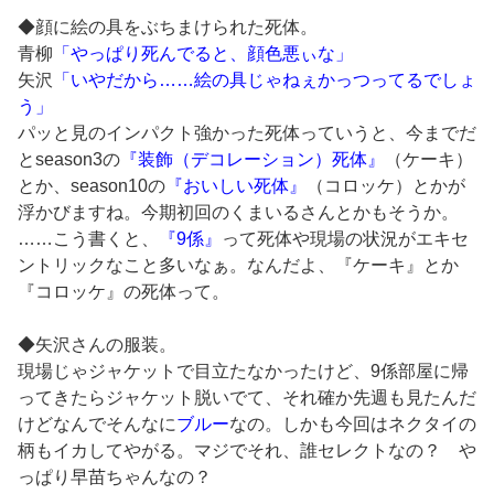
◆顔に絵の具をぶちまけられた死体。
青柳
「やっぱり死んでると、顔色悪ぃな」
矢沢
「いやだから……絵の具じゃねぇかっつってるでしょ
う」
パッと見のインパクト強かった死体っていうと、今までだ
とseason3の
『装飾（デコレーション）死体』
（ケーキ）
とか、season10の
『おいしい死体』
（コロッケ）とかが
浮かびますね。今期初回のくまいるさんとかもそうか。
……こう書くと、
『9係』
って死体や現場の状況がエキセ
ントリックなこと多いなぁ。なんだよ、『ケーキ』とか
『コロッケ』の死体って。
◆矢沢さんの服装。
現場じゃジャケットで目立たなかったけど、9係部屋に帰
ってきたらジャケット脱いでて、それ確か先週も見たんだ
けどなんでそんなに
ブルー
なの。しかも今回はネクタイの
柄もイカしてやがる。マジでそれ、誰セレクトなの？ や
っぱり早苗ちゃんなの？