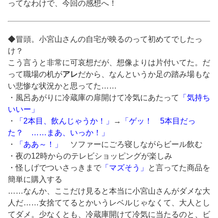
ってなわけで、今回の感想へ！
◆冒頭。小宮山さんの自宅が映るのって初めてでしたっ
け？
こう言うと非常に可哀想だが、想像よりは片付いてた。だ
って職場の机が
アレ
だから、なんというか足の踏み場もな
い悲惨な状況かと思ってた……
・風呂あがりに冷蔵庫の扉開けて冷気にあたって
「気持ち
いいー」
・
「2本目、飲んじゃうか！」
→
「ゲッ！ 5本目だっ
た？ ……まあ、いっか！」
・
「ああ～！」
ソファーにごろ寝しながらビール飲む
・夜の12時からのテレビショッピングが楽しみ
・怪しげでついさっきまで
「マズそう」
と言ってた商品を
簡単に購入する
……なんか、ここだけ見ると本当に小宮山さんがダメな大
人だ……女捨ててるとかいうレベルじゃなくて、大人とし
てダメ。少なくとも、冷蔵庫開けて冷気に当たるのと、ビ