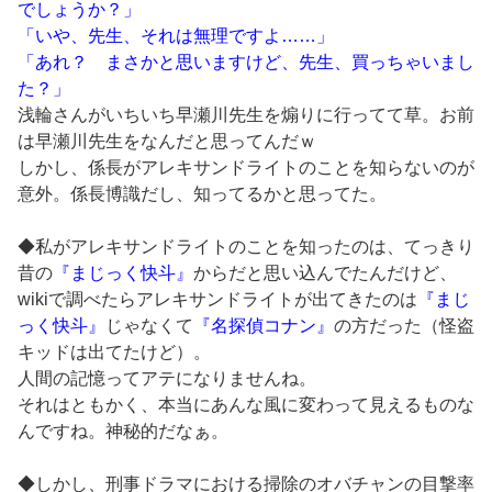
でしょうか？」
「いや、先生、それは無理ですよ……」
「あれ？ まさかと思いますけど、先生、買っちゃいまし
た？」
浅輪さんがいちいち早瀬川先生を煽りに行ってて草。お前
は早瀬川先生をなんだと思ってんだｗ
しかし、係長がアレキサンドライトのことを知らないのが
意外。係長博識だし、知ってるかと思ってた。
◆私がアレキサンドライトのことを知ったのは、てっきり
昔の
『まじっく快斗』
からだと思い込んでたんだけど、
wikiで調べたらアレキサンドライトが出てきたのは
『まじ
っく快斗』
じゃなくて
『名探偵コナン』
の方だった（怪盗
キッドは出てたけど）。
人間の記憶ってアテになりませんね。
それはともかく、本当にあんな風に変わって見えるものな
んですね。神秘的だなぁ。
◆しかし、刑事ドラマにおける掃除のオバチャンの目撃率