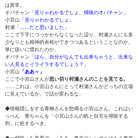
は異常。
オバチャン
「見りゃわかるでしょ、掃除のオバチャン」
小宮山
「見りゃわかるでしょ」
村瀬
「……だと思いました」
ここで下手につっかからなくなった辺り、村瀬さんにも多
少なりとも精神的余裕ができつつあるということなのか、
単に扱いに慣れたのか。
オバチャン
「ほら、自分がなんでも出来ちゃうと、出来な
い人見るとイライラするでしょう？」
小宮山
「ああ～」
ここで小宮山さんが
思い切り村瀬さんのことを見てる。
……これは、小宮山さんにとって村瀬さんがどっちの立場
に見えているか、で話が変わるな。
◆情報隠しをする青柳さんを怒鳴る小宮山さん。これはい
っぺん、青ちゃんを「小宮山さんの机と自宅を掃除する
刑」に処するべき。