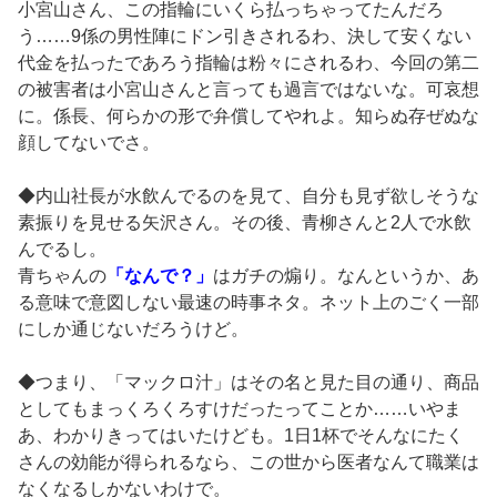
小宮山さん、この指輪にいくら払っちゃってたんだろ
う……9係の男性陣にドン引きされるわ、決して安くない
代金を払ったであろう指輪は粉々にされるわ、今回の第二
の被害者は小宮山さんと言っても過言ではないな。可哀想
に。係長、何らかの形で弁償してやれよ。知らぬ存ぜぬな
顔してないでさ。
◆内山社長が水飲んでるのを見て、自分も見ず欲しそうな
素振りを見せる矢沢さん。その後、青柳さんと2人で水飲
んでるし。
青ちゃんの
「なんで？」
はガチの煽り。なんというか、あ
る意味で意図しない最速の時事ネタ。ネット上のごく一部
にしか通じないだろうけど。
◆つまり、「マックロ汁」はその名と見た目の通り、商品
としてもまっくろくろすけだったってことか……いやま
あ、わかりきってはいたけども。1日1杯でそんなにたく
さんの効能が得られるなら、この世から医者なんて職業は
なくなるしかないわけで。