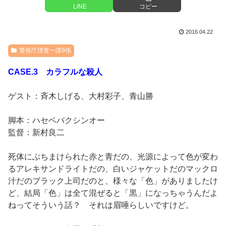
LINE
コピー
2016.04.22
警視庁捜査一課9係
CASE.3 カラフルな殺人
ゲスト：斉木しげる、大村彩子、青山勝
脚本：ハセベバクシンオー
監督：新村良二
死体にぶちまけられた赤と青だの、光源によって色が変わ
るアレキサンドライトだの、白いジャケットだのマックロ
汁だのブラック上司だのと、様々な「色」がありましたけ
ど、結局「色」は全て混ぜると「黒」になっちゃうんだよ
ねってそういう話？ それは眉唾らしいですけど。