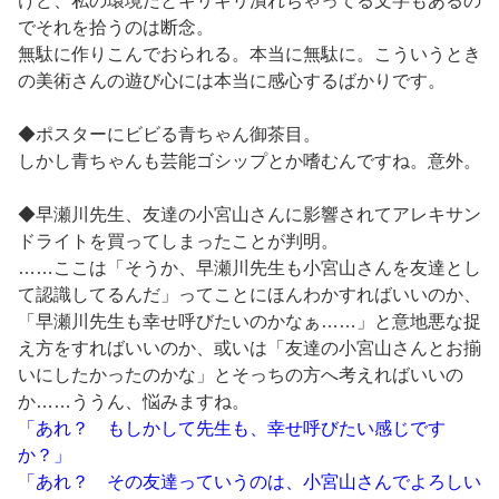
けど、私の環境だとギリギリ潰れちゃってる文字もあるの
でそれを拾うのは断念。
無駄に作りこんでおられる。本当に無駄に。こういうとき
の美術さんの遊び心には本当に感心するばかりです。
◆ポスターにビビる青ちゃん御茶目。
しかし青ちゃんも芸能ゴシップとか嗜むんですね。意外。
◆早瀬川先生、友達の小宮山さんに影響されてアレキサン
ドライトを買ってしまったことが判明。
……ここは「そうか、早瀬川先生も小宮山さんを友達とし
て認識してるんだ」ってことにほんわかすればいいのか、
「早瀬川先生も幸せ呼びたいのかなぁ……」と意地悪な捉
え方をすればいいのか、或いは「友達の小宮山さんとお揃
いにしたかったのかな」とそっちの方へ考えればいいの
か……ううん、悩みますね。
「あれ？ もしかして先生も、幸せ呼びたい感じです
か？」
「あれ？ その友達っていうのは、小宮山さんでよろしい