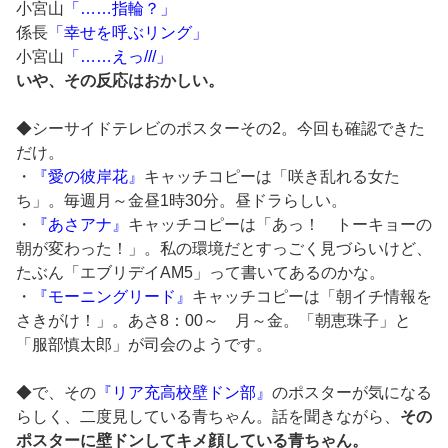
小宮山
「……指輪？」
係長
「幸せを呼ぶリング」
小宮山
「……えっ///」
いや、その反応はおかしい。
◆シーサイドテレビのポスターその2。今回も確認できた
だけ。
・
『愛の彼岸花』
キャッチコピーは「咲き乱れる女た
ち」。毎週月～金昼1時30分。昼ドラらしい。
・
『あさアナ』
キャッチコピーは「あっ！ トーキョーの
朝が変わった！」。私の環境だとすっごく見づらいけど、
たぶん「エブリデイAM5」って書いてあるのかな。
・
『モーニングリード』
キャッチコピーは「朝イチ情報を
さきがけ！」。あさ8：00～ 月～金。「朝恵珠子」と
「服部慎太郎」が司会のようです。
◆で、その
『リア充高校壁ドン部』
のポスターが気になる
らしく、二度見している青ちゃん。話を聞きながら、
その
ポスターに壁ドンしてキメ顔している青ちゃん。