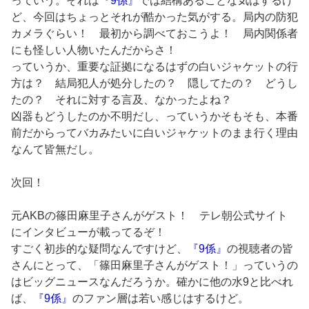
っていう。それは
『9係』
では結構あることな気はするけ
ど、今回はちょっとそれが酷かった気がする。局内の防犯
カメラぐらい！ 最初から調べておこうよ！ 局内関係者
にも怪しい人物いたんだからさ！
っていうか、重要な証拠になるはずの白いジャケットの行
方は？ 結局犯人が処分したの？ 隠してたの？ どうし
たの？ それに対する言及、なかったよね？
凶器もどうしたのか不明だし、っていうかそもそも、本番
前だからってバカみたいに白いジャケットのまま行く理由
なんて皆無だし。
次回！
元AKBの篠田麻里子さんがゲスト！ テレ朝公式サイト
にインタビューが載ってるぞ！
すごく初歩的な疑問なんですけど、
『9係』
の視聴者の皆
さんにとって、「篠田麻里子さんがゲスト！」っていうの
はビッグニュースなんだろうか。確かに他の水9と比べれ
ば、
『9係』
のファン層は若い感じはするけど。