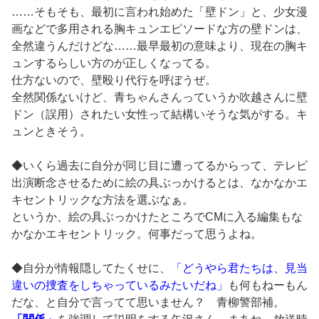
……そもそも、最初に言われ始めた「壁ドン」と、少女漫
画などで多用される胸キュンエピソードな方の壁ドンは、
全然違うんだけどな……最早最初の意味より、現在の胸キ
ュンするらしい方のが正しくなってる。
仕方ないので、壁殴り代行を呼ぼうぜ。
全然関係ないけど、青ちゃんさんっていうか吹越さんに壁
ドン（誤用）されたい女性って結構いそうな気がする。キ
ュンときそう。
◆いくら過去に自分が同じ目に遭ってるからって、テレビ
出演断念させるために絵の具ぶっかけるとは、なかなかエ
キセントリックな方法を選ぶなぁ。
というか、絵の具ぶっかけたところでCMに入る編集もな
かなかエキセントリック。何事だって思うよね。
◆自分が情報隠してたくせに、
「どうやら君たちは、見当
違いの捜査をしちゃっているみたいだね」
も何もねーもん
だな、と自分で言ってて思いません？ 青柳警部補。