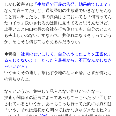
しかし被害者は
「生放送で正義の告発。効果的でしょ？」
なんて言ってたけど、通販番組の生放送でいきなりそんな
こと言い出したら、事の真偽はさておいても「何言ってん
だコイツ」扱いされるのは目に見えてると思うんだけど。
上手いこと内山社長の会社を打ち倒せても、自分のところ
も炎上しかねない。すなわち、共倒れになりそうっていう
か、そもそも信じてもらえるんだろうか。
◆青柳
「社員のせいにして、自分のやったことを正当化す
るんじゃないよ！ だったら最初から、不正なんかしなき
ゃいいだろ」
いや全くその通り。茶化す余地のない正論。さすが俺たち
の青ちゃん△。
なんというか、集中して見られない作りだったなー。
捜査が関係者の証言によってあっちこっちへたらい回しに
されているというか、あっちこっち行ってた割には真相は
「いや、それは最初から調べておかなきゃダメだよね？」