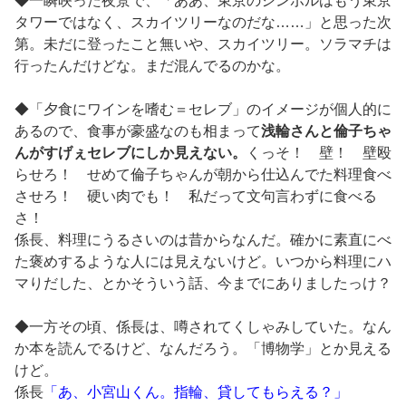
◆一瞬映った夜景で、「ああ、東京のシンボルはもう東京
タワーではなく、スカイツリーなのだな……」と思った次
第。未だに登ったこと無いや、スカイツリー。ソラマチは
行ったんだけどな。まだ混んでるのかな。
◆「夕食にワインを嗜む＝セレブ」のイメージが個人的に
あるので、食事が豪盛なのも相まって
浅輪さんと倫子ちゃ
んがすげぇセレブにしか見えない。
くっそ！ 壁！ 壁殴
らせろ！ せめて倫子ちゃんが朝から仕込んでた料理食べ
させろ！ 硬い肉でも！ 私だって文句言わずに食べる
さ！
係長、料理にうるさいのは昔からなんだ。確かに素直にべ
た褒めするような人には見えないけど。いつから料理にハ
マりだした、とかそういう話、今までにありましたっけ？
◆一方その頃、係長は、噂されてくしゃみしていた。なん
か本を読んでるけど、なんだろう。「博物学」とか見える
けど。
係長
「あ、小宮山くん。指輪、貸してもらえる？」