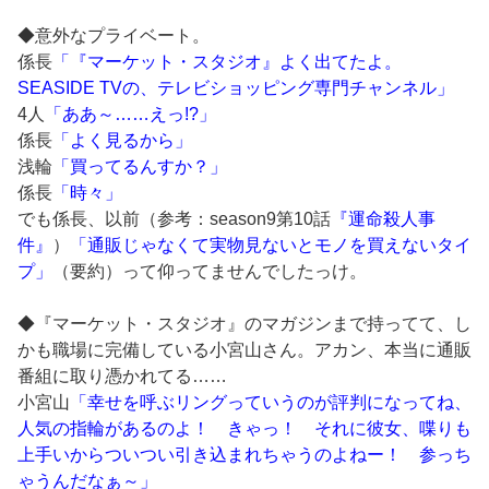
◆意外なプライベート。
係長
「『マーケット・スタジオ』よく出てたよ。
SEASIDE TVの、テレビショッピング専門チャンネル」
4人
「ああ～……えっ!?」
係長
「よく見るから」
浅輪
「買ってるんすか？」
係長
「時々」
でも係長、以前（参考：season9第10話
『運命殺人事
件』
）
「通販じゃなくて実物見ないとモノを買えないタイ
プ」
（要約）って仰ってませんでしたっけ。
◆『マーケット・スタジオ』のマガジンまで持ってて、し
かも職場に完備している小宮山さん。アカン、本当に通販
番組に取り憑かれてる……
小宮山
「幸せを呼ぶリングっていうのが評判になってね、
人気の指輪があるのよ！ きゃっ！ それに彼女、喋りも
上手いからついつい引き込まれちゃうのよねー！ 参っち
ゃうんだなぁ～」