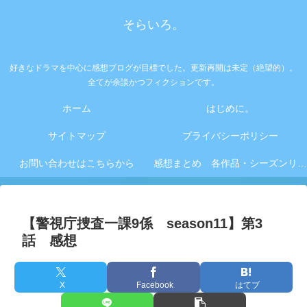
そらいろ。
好きなドラマを中心に感想ブログが目標でした。更新再開は未定（絶望的）。
全てが余談かつフィクションです。
ホーム
はじめに。
サイトマップ
プライバシーポリシー
お問い合わせはこちらから
感想まとめ 各作品・シーズンリンク集
【警視庁捜査一課9係 season11】第3
話 感想
X
Facebook
はてブ