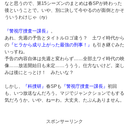
なと思うので、第15シーズンのまとめは春SPが終わった
後ということで。いや、別に決して今やるのが面倒とかそ
ういうわけじゃ（ry）
『警視庁捜査一課長』
。
あれ、先週の予告とタイトルロゴ違う？ 土ワイ時代から
の
『ヒラから成り上がった最強の刑事！』
も引き継ぐみた
いっすね。
予告の内容自体は先週と変わらず……全部土ワイ時代の映
像……放送開始日も未定……ううう。仕方ないけど。楽し
みは後にとっとけ！ みたいな？
しかし、
『科捜研』
春SPも
『警視庁捜査一課長』
初回
も、いつ放送なんだろう。マジでジャンクションでもする
気だろうか。いや、ねーわ。大丈夫、たぶんありません。
スポンサーリンク