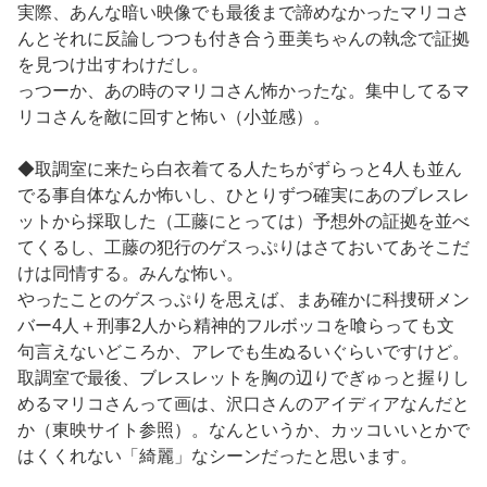
実際、あんな暗い映像でも最後まで諦めなかったマリコさ
んとそれに反論しつつも付き合う亜美ちゃんの執念で証拠
を見つけ出すわけだし。
っつーか、あの時のマリコさん怖かったな。集中してるマ
リコさんを敵に回すと怖い（小並感）。
◆取調室に来たら白衣着てる人たちがずらっと4人も並ん
でる事自体なんか怖いし、ひとりずつ確実にあのブレスレ
ットから採取した（工藤にとっては）予想外の証拠を並べ
てくるし、工藤の犯行のゲスっぷりはさておいてあそこだ
けは同情する。みんな怖い。
やったことのゲスっぷりを思えば、まあ確かに科捜研メン
バー4人＋刑事2人から精神的フルボッコを喰らっても文
句言えないどころか、アレでも生ぬるいぐらいですけど。
取調室で最後、ブレスレットを胸の辺りでぎゅっと握りし
めるマリコさんって画は、沢口さんのアイディアなんだと
か（東映サイト参照）。なんというか、カッコいいとかで
はくくれない「綺麗」なシーンだったと思います。