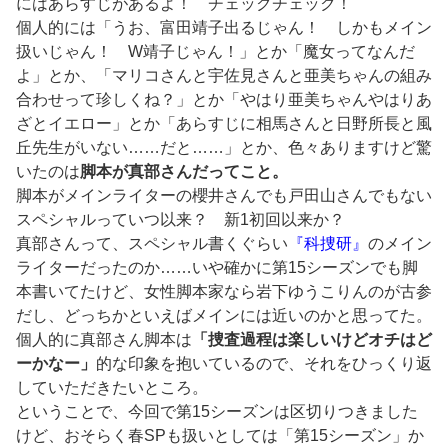
にはあらすじがあるよ！ チェックチェック！
個人的には「うお、富田靖子出るじゃん！ しかもメイン
扱いじゃん！ W靖子じゃん！」とか「魔女ってなんだ
よ」とか、「マリコさんと宇佐見さんと亜美ちゃんの組み
合わせって珍しくね？」とか「やはり亜美ちゃんやはりあ
ざとイエロー」とか「あらすじに相馬さんと日野所長と風
丘先生がいない……だと……」とか、色々ありますけど驚
いたのは
脚本が真部さんだってこと。
脚本がメインライターの櫻井さんでも戸田山さんでもない
スペシャルっていつ以来？ 新1初回以来か？
真部さんって、スペシャル書くぐらい
『科捜研』
のメイン
ライターだったのか……いや確かに第15シーズンでも脚
本書いてたけど、女性脚本家なら岩下ゆうこりんのが古参
だし、どっちかといえばメインには近いのかと思ってた。
個人的に真部さん脚本は
「捜査過程は楽しいけどオチはど
ーかなー」
的な印象を抱いているので、それをひっくり返
していただきたいところ。
ということで、今回で第15シーズンは区切りつきました
けど、おそらく春SPも扱いとしては「第15シーズン」か