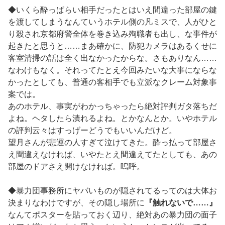
◆いくら酔っぱらい相手だったとはいえ間違った部屋の鍵
を渡してしまうなんていうホテル側の凡ミスで、人がひと
り殺され京都府警全体を巻き込み殉職者も出し、な事件が
起きたと思うと……まあ確かに、防犯カメラはあるくせに
客室清掃の話は全く出なかったからな。さもありなん……
なわけもなく。それってたとえ今回みたいな大事にならな
かったとしても、普通の客相手でも立派なクレーム対象事
案では。
あのホテル、事実がわかっちゃったら絶対評判ガタ落ちだ
よね。ヘタしたら潰れるよね。とかなんとか。いやホテル
の評判云々はすっげーどうでもいいんだけど。
望月さんが悲運の人すぎて泣けてきた。酔っ払って部屋さ
え間違えなければ、いやたとえ間違えてたとしても、あの
部屋のドアさえ開けなければ。嗚呼。
◆暴力団事務所にヤバいものが隠されてるってのは大体お
決まりなわけですが、その隠し場所に
『触れないで……』
なんてポスターを貼っておく辺り、絶対あの暴力団の面子