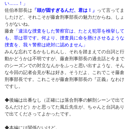
い……！」
佐伯本部長は
「頭が固すぎるんだ、君は！」
って言ってま
したけど、それこそが藤倉刑事部長の魅力だからね、しょ
うがないね。
藤倉
「違法な捜査をした警察官は、たとえ犯罪を検挙して
も、罪は罪です。何より、捜査員に命を懸けさせるような
捜査を、我々警察は絶対に認めません」
みんな忘れてるかもしれんし、それを踏まえての台詞と行
動かどうかは不明ですが、藤倉刑事部長の過去話と今まで
のシーズンでの対立なんかをふっと思い出すような、そん
な今回の記者会見が私は好き。そうだよ、これでこそ藤倉
刑事部長です。これこそが藤倉刑事部長の『正義』なわけ
ですし。
◆後編は出番なし（正確には落合刑事の解剖シーンで出て
るんだけど）かと思ってた風丘先生が、ちゃんと台詞あり
で出てくださってよかったです。
◆本編には関係ないけど。