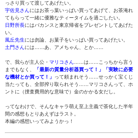
っさり買って渡してあげたい。
宇佐見さん
にはお茶っ葉いっぱい買ってあげて、お茶淹れ
てもらって一緒に優雅なティータイムを過ごしたい。
日野所長
にはバカンスと東京帰省をプレゼントしてあげた
い。
風丘先生
には勿論、お菓子をいっぱい買ってあげたい。
土門さん
には……あ、アメちゃん、とか……
で、我らが主人公・
マリコさん
……は……こっちから言う
までもなく、
「最新の質量分析器買って！」「実験に必要
な機材とか買って！」
って頼まれそう……せっかく宝くじ
当たっても、全部搾り取られそう……マリコさんって、ホ
ントに（捜査費用的な意味で）金のかかる女だし。
ってなわけで、そんなキャラ萌え至上主義で茶化した半年
間の感想もとりあえずはラスト。
本編の感想いってみようかっ！