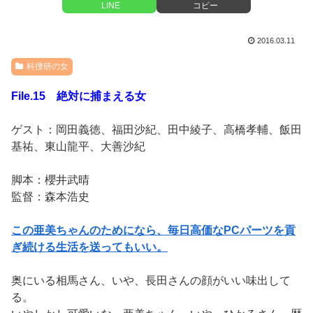
LINE
コピー
2016.03.11
科捜研の女
File.15 絶対に捕まえる女
ゲスト：岡田義徳、福田沙紀、田中綾子、高橋孝輔、飯田
基祐、東山龍平、大善沙紀
脚本：櫻井武晴
監督：森本浩史
この亜美ちゃんのためになら、毎日高価なPCパーツを貢
ぎ続ける生活を送ってもいい。
奥にいる相馬さん、いや、長田さんの顔がいい味出して
る。