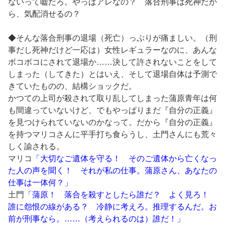
ないって嘘だろ。やっぱアレなの？ 落合刑事は死神だか
ら、気配消せるの？
◆そんな落合刑事の退場（死亡）っぷりが痛ましい。（刑
事だし死神だけど一応は）女性レギュラーなのに、あんな
ボコボコにされて退場か……決して許されないことをして
しまった（してきた）とはいえ、そして退場自体は予測で
きていたものの、結構ショックだ。
かつての上司が殺されて取り乱してしまった蒲原青年は何
も間違っていないけど、でもやっぱりまだ『自分の正義』
を見つけられていないのかなって。だから『自分の正義』
を持つマリコさんに平手打ち食らうし、土門さんにも荒々
しく諭される。
マリコ
「大切なご遺体を守る！ そのご遺体から亡くなっ
た人の声を聞く！ それが私の仕事。蒲原さん、あなたの
仕事は一体何？」
土門
「蒲原！ 落合を殺すとしたら誰だ？ よく見ろ！
誰に怨恨の線がある？ 冷静に考えろ。推理するんだ。お
前が刑事なら。……（考えられるのは）誰だ！」