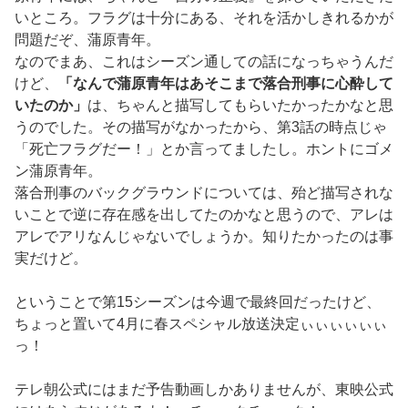
いところ。フラグは十分にある、それを活かしきれるかが
問題だぞ、蒲原青年。
なのでまあ、これはシーズン通しての話になっちゃうんだ
けど、
「なんで蒲原青年はあそこまで落合刑事に心酔して
いたのか」
は、ちゃんと描写してもらいたかったかなと思
うのでした。その描写がなかったから、第3話の時点じゃ
「死亡フラグだー！」とか言ってましたし。ホントにゴメ
ン蒲原青年。
落合刑事のバックグラウンドについては、殆ど描写されな
いことで逆に存在感を出してたのかなと思うので、アレは
アレでアリなんじゃないでしょうか。知りたかったのは事
実だけど。
ということで第15シーズンは今週で最終回だったけど、
ちょっと置いて4月に春スペシャル放送決定ぃぃぃぃぃぃ
っ！
テレ朝公式にはまだ予告動画しかありませんが、東映公式