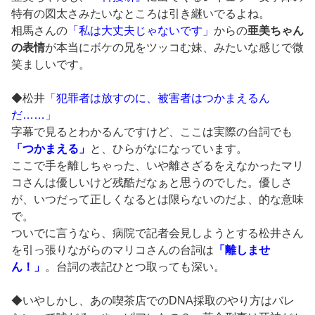
特有の図太さみたいなところは引き継いでるよね。
相馬さんの
「私は大丈夫じゃないです」
からの
亜美ちゃん
の表情
が本当にボケの兄をツッコむ妹、みたいな感じで微
笑ましいです。
◆松井
「犯罪者は放すのに、被害者はつかまえるん
だ……」
字幕で見るとわかるんですけど、ここは実際の台詞でも
「つかまえる」
と、ひらがなになっています。
ここで手を離しちゃった、いや離さざるをえなかったマリ
コさんは優しいけど残酷だなぁと思うのでした。優しさ
が、いつだって正しくなるとは限らないのだよ、的な意味
で。
ついでに言うなら、病院で記者会見しようとする松井さん
を引っ張りながらのマリコさんの台詞は
「離しませ
ん！」
。台詞の表記ひとつ取っても深い。
◆いやしかし、あの喫茶店でのDNA採取のやり方はバレ