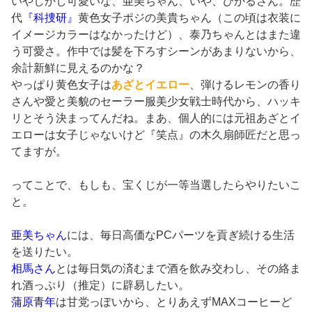
いやしかし可愛いな、亜美ちゃん、いや、ひかるさん。歴
代
『科捜研』
黄色女子ポジの美貴ちゃん（この頃は衣装に
イメージカラーはなかったけど）、泰乃ちゃんとはまた違
う可愛さ。作中では髪を下ろすシーンがあまりないから、
余計新鮮に見えるのかな？
やっぱり黄色女子は
あざとイエロー
、弾けるレモンの香り
さんや愛と美貌のセーラー服美少女戦士時代から、ハッキ
リとそう決まってんだね。まあ、個人的には元祖あざとイ
エローは女子じゃないけど『笑点』の木久扇師匠だと思っ
てますが。
ってことで、もしも、宝くじが一等当選したらやりたいこ
と。
亜美ちゃん
には、毎日高価なPCパーツを貢ぎ続ける生活
を送りたい。
相馬さん
とは毎日気の済むまで酒を飲み交わし、その絡ま
れ酒っぷり（推定）に辟易したい。
蒲原青年
は甘党っぽいから、とりあえずMAXコーヒーど