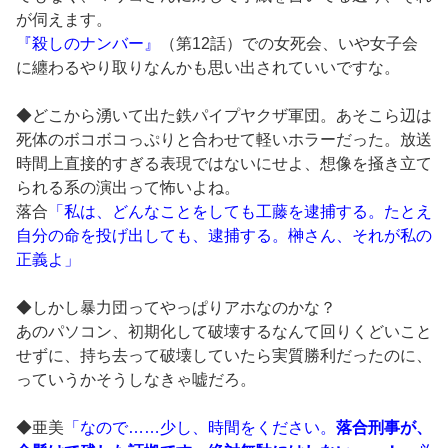
が伺えます。
『殺しのナンバー』
（第12話）での女死会、いや女子会
に纏わるやり取りなんかも思い出されていいですな。
◆どこから湧いて出た鉄パイプヤクザ軍団。あそこら辺は
死体のボコボコっぷりと合わせて軽いホラーだった。放送
時間上直接的すぎる表現ではないにせよ、想像を掻き立て
られる系の演出って怖いよね。
落合
「私は、どんなことをしても工藤を逮捕する。たとえ
自分の命を投げ出しても、逮捕する。榊さん、それが私の
正義よ」
◆しかし暴力団ってやっぱりアホなのかな？
あのパソコン、初期化して破壊するなんて回りくどいこと
せずに、持ち去って破壊していたら実質勝利だったのに、
っていうかそうしなきゃ嘘だろ。
◆亜美
「なので……少し、時間をください。
落合刑事が、