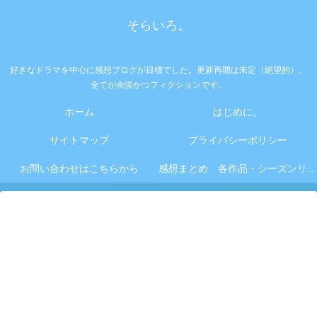
そらいろ。
好きなドラマを中心に感想ブログが目標でした。更新再開は未定（絶望的）。
全てが余談かつフィクションです。
ホーム
はじめに。
サイトマップ
プライバシーポリシー
お問い合わせはこちらから
感想まとめ 各作品・シーズンリンク集