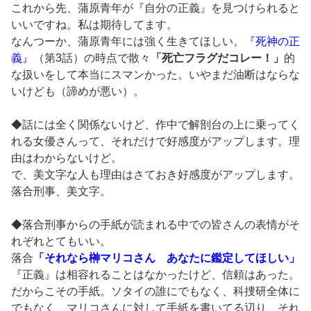
これから先、蒲原青年が『自分の正義』を見つけられると
いいですね。私は期待してます。
なんつーか、蒲原青年には強く生きてほしい。
『死神の正
義』
（第3話）の時点で散々
「死亡フラグだコレー！」
的
な扱いをして本当にスマンかった。いやまだ油断はならな
いけども（諦めが悪い）。
◆話には全く関係ないけど、作中で解剖台の上に乗ってく
れる女優さんって、それだけで好感度がアップします。理
由はわからないけど。
で、美文字な人も理由はさておき好感度がアップします。
落合刑事、美文字。
◆落合刑事からの手紙が読まれる中での皆さんの表情がそ
れぞれとてもいい。
落合
「それなら榊マリコさん あなたに鑑定してほしい」
『正義』は相容れることはなかったけど、信頼はあった。
だからこその手紙。ソタイの誰にでもなく、科捜研全体に
でもなく、マリコさんに対して手紙を書いてる辺り、それ