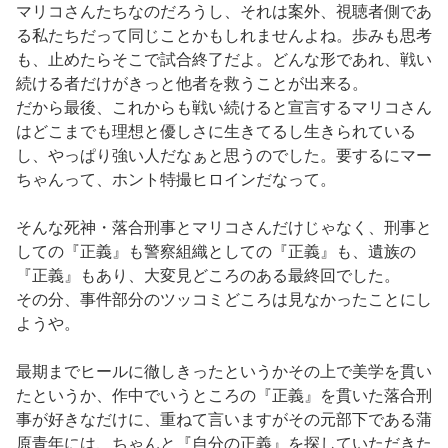
マリコさんたちなのだろうし、それは案外、視聴者側であ
る私たちだって同じことかもしれませんよね。歩みも思考
も、止めたらそこで試合終了だよ。どんな形であれ、戦い
続ける者だけがきっと他者を救うことが出来る。
だから最後、これからも戦い続けると宣言するマリコさん
はどこまでも理想と優しさに生きてるし生きられている
し、やっぱり強い人だなぁと思うのでした。要するにマー
ちゃんって、ホント特撮ヒロインだなって。
そんな死神・落合刑事とマリコさんだけじゃなく、刑事と
しての『正義』も警察組織としての『正義』も、遺族の
『正義』もあり、大変見どころのある最終回でした。
その分、事件部分のツッコミどころは見なかったことにし
ようや。
最期までヒールに徹しきったというかその上で美学を貫い
たというか、作中でいうところの『正義』を貫いた落合刑
事が好きなだけに、重ねて言いますがその元部下である蒲
原青年には、ちゃんと『自分の正義』を探していただきた