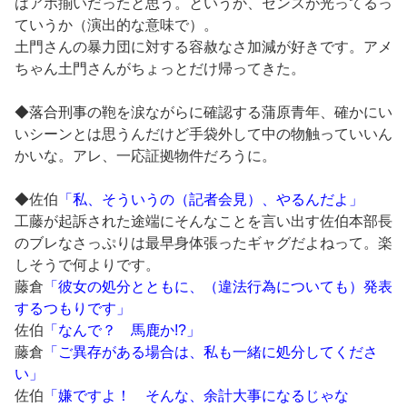
はアホ揃いだったと思う。というか、センスが光ってるっ
ていうか（演出的な意味で）。
土門さんの暴力団に対する容赦なさ加減が好きです。アメ
ちゃん土門さんがちょっとだけ帰ってきた。
◆落合刑事の鞄を涙ながらに確認する蒲原青年、確かにい
いシーンとは思うんだけど手袋外して中の物触っていいん
かいな。アレ、一応証拠物件だろうに。
◆佐伯
「私、そういうの（記者会見）、やるんだよ」
工藤が起訴された途端にそんなことを言い出す佐伯本部長
のブレなさっぷりは最早身体張ったギャグだよねって。楽
しそうで何よりです。
藤倉
「彼女の処分とともに、（違法行為についても）発表
するつもりです」
佐伯
「なんで？ 馬鹿か!?」
藤倉
「ご異存がある場合は、私も一緒に処分してくださ
い」
佐伯
「嫌ですよ！ そんな、余計大事になるじゃな