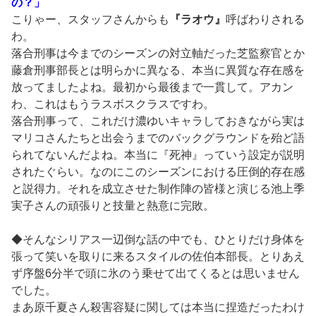
の？」
こりゃー、スタッフさんからも
『ラオウ』
呼ばわりされる
わ。
落合刑事は今までのシーズンの対立軸だった芝監察官とか
藤倉刑事部長とは明らかに異なる、本当に異質な存在感を
放ってましたよね。最初から最後まで一貫して。アカン
わ、これはもうラスボスクラスですわ。
落合刑事って、これだけ濃ゆいキャラしておきながら実は
マリコさんたちと出会うまでのバックグラウンドを殆ど語
られてないんだよね。本当に『死神』っていう設定が説明
されたぐらい。なのにこのシーズンにおける圧倒的存在感
と説得力。それを成立させた制作陣の皆様と演じる池上季
実子さんの頑張りと技量と熱意に完敗。
◆そんなシリアス一辺倒な話の中でも、ひとりだけ身体を
張って笑いを取りに来るスタイルの佐伯本部長。とりあえ
ず序盤6分半で頭に氷のう乗せて出てくるとは思いません
でした。
まあ原千夏さん殺害容疑に関しては本当に捏造だったわけ