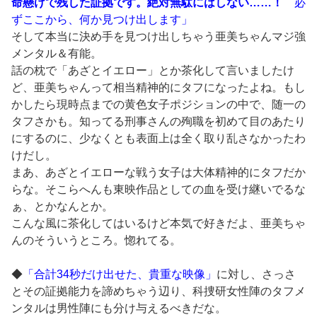
命懸けで残した証拠です。絶対無駄にはしない……！
必
ずここから、何か見つけ出します」
そして本当に決め手を見つけ出しちゃう亜美ちゃんマジ強
メンタル＆有能。
話の枕で「あざとイエロー」とか茶化して言いましたけ
ど、亜美ちゃんって相当精神的にタフになったよね。もし
かしたら現時点までの黄色女子ポジションの中で、随一の
タフさかも。知ってる刑事さんの殉職を初めて目のあたり
にするのに、少なくとも表面上は全く取り乱さなかったわ
けだし。
まあ、あざとイエローな戦う女子は大体精神的にタフだか
らな。そこらへんも東映作品としての血を受け継いでるな
ぁ、とかなんとか。
こんな風に茶化してはいるけど本気で好きだよ、亜美ちゃ
んのそういうところ。惚れてる。
◆
「合計34秒だけ出せた、貴重な映像」
に対し、さっさ
とその証拠能力を諦めちゃう辺り、科捜研女性陣のタフメ
ンタルは男性陣にも分け与えるべきだな。