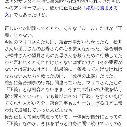
はそのサブタイを持つ第3話から投げかけられてきたもの
へのアンサーであり、確かに正真正銘
『絶対に捕まえる
女』
でもあったけど。
正しいとか間違ってるとか、そんな『ルール』だけが『正
義』じゃない。
今回のマリコさんたちは、落合刑事がいなかったら、松井
さんや望月さんのお母さんの心を救えなかった。落合刑事
が松井さんや望月さんのお母さんを救うために行動してた
かと言われるとそれだけじゃないはずだけど（その要素が
ないとは言わんけど）、結果的に一番救ってあげなければ
ならない人たちを救ったのは、『死神の正義』だった。
確かに落合刑事の行為は間違っていた。マリコさんたちの
『正義』とは相容れないまま、今までの行いの代償を払う
形で死んでいった。でも最期にその『正義』をすくいあげ
てくれた人がいる分、落合刑事もまた十分すぎるほどに報
われて退場していった人だよなぁ。
何が正しくて何が間違っていて、一体何が自分にとっての
『正義』なのか。それをずっと自身に問い続けていくのが