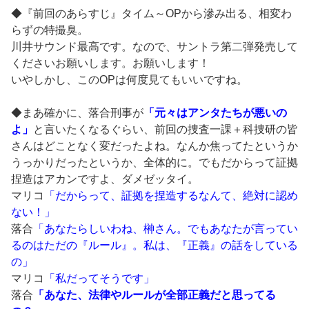
◆『前回のあらすじ』タイム～OPから滲み出る、相変わ
らずの特撮臭。
川井サウンド最高です。なので、サントラ第二弾発売して
くださいお願いします。お願いします！
いやしかし、このOPは何度見てもいいですね。
◆まあ確かに、落合刑事が
「元々はアンタたちが悪いの
よ」
と言いたくなるぐらい、前回の捜査一課＋科捜研の皆
さんはどことなく変だったよね。なんか焦ってたというか
うっかりだったというか、全体的に。でもだからって証拠
捏造はアカンですよ、ダメゼッタイ。
マリコ
「だからって、証拠を捏造するなんて、絶対に認め
ない！」
落合
「あなたらしいわね、榊さん。でもあなたが言ってい
るのはただの『ルール』。私は、『正義』の話をしている
の」
マリコ
「私だってそうです」
落合
「あなた、法律やルールが全部正義だと思ってる