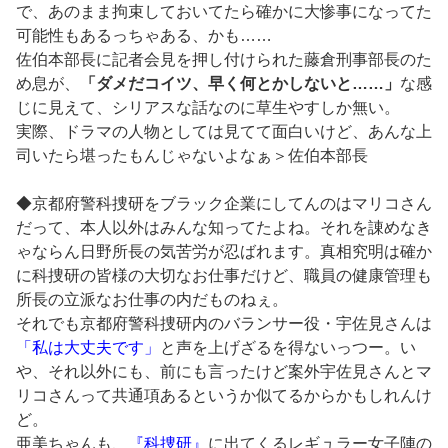
で、あのまま拘束しておいてたら確かに大惨事になってた
可能性もあるっちゃある、かも……
佐伯本部長に記者会見を押し付けられた藤倉刑事部長のた
め息が、
「ダメだコイツ、早く何とかしないと……」
な感
じに見えて、シリアスな話なのに草生やすしか無い。
実際、ドラマの人物としては見てて面白いけど、あんな上
司いたら堪ったもんじゃないよなぁ＞佐伯本部長
◆京都府警科捜研をブラック企業にしてんのはマリコさん
だって、本人以外はみんな知ってたよね。それを諌めなき
ゃならん日野所長の気苦労が忍ばれます。真相究明は確か
に科捜研の皆様の大切なお仕事だけど、職員の健康管理も
所長の立派なお仕事の内だものねぇ。
それでも京都府警科捜研内のバランサー役・宇佐見さんは
「私は大丈夫です」
と声を上げざるを得ないっつー。い
や、それ以外にも、前にも言ったけど案外宇佐見さんとマ
リコさんって共通項あるというか似てるからかもしれんけ
ど。
亜美ちゃんも、
『科捜研』
に出てくるレギュラー女子陣の