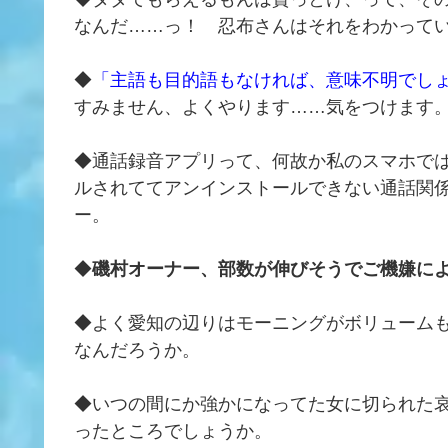
なんだ……っ！ 忍布さんはそれをわかって
◆
「主語も目的語もなければ、意味不明でし
すみません、よくやります……気をつけます
◆通話録音アプリって、何故か私のスマホで
ルされててアンインストールできない通話関
ー。
◆
磯村オーナー、部数が伸びそうでご機嫌に
◆よく愛知の辺りはモーニングがボリューム
なんだろうか。
◆いつの間にか強かになってた女に切られた
ったところでしょうか。