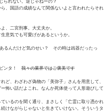
じられない。逆じゃねーの？
から、国語の成績なんて関係ないよと言われたらそれ
るよ、二宮刑事。大丈夫か。
ソ生意気でも可愛げがあるというか。
あるんだけど気のせい？ その時は凶器だったっ
クのビンタ！
我々の業界ではご褒美です
けれど、わざわざ偽物の「美弥子」さんを用意して、
げー怖い話だよこれ。なんか死体使って人形遊びして
っているのを聞く通り、まさしく「亡霊に取り憑かれ
し続けながらじゃないと生きていけない。そういうタ