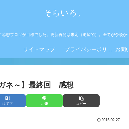
そらいろ。
に感想ブログが目標でした。更新再開は未定（絶望的）。全てが余談か
。
サイトマップ
プライバシーポリシー
ガネ～】最終回 感想
はてブ
LINE
コピー
2015.02.27