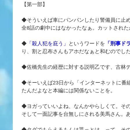
【第一部】
◆そういえば車にバンバンしたり警備員に止
全8話の劇中にはなかったなぁ。カットされた
◆
「殺人犯を庇う」
というワードを
「刑事ド
り、割と忍布さんもアホだなぁと和むのでし
◆佐橋先生の経歴に対する説明乙です、古林
◆そーいえば23日から「インターネットに番
たんだよなと本編には関係ないことを。
◆ヨガっていいよね、なんかやらしくて。そ
そして一面記事を台無しにされる美馬さん。
◆タダでもらえるもんは貰っとけ、って、そ