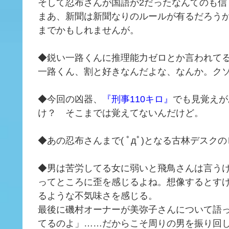
そして忍布さんが国語が2だったなんてのも信
まあ、新聞は新聞なりのルールが有るだろう
までかもしれませんが。
◆鋭い一路くんに推理能力ゼロとか言われて
一路くん、割と好きなんだよな、なんか。ク
◆今回の凶器、
『刑事110キロ』
でも見覚えが
け？ そこまでは覚えてないんだけど。
◆あの忍布さんまで( ﾟдﾟ)となる古林デス
◆男は苦労してる女に弱いと飛鳥さんは言う
ってところに歪を感じるよね。想像するとす
るような不気味さを感じる。
最後に磯村オーナーが美弥子さんについて語
てるのよ」……だからこそ周りの男を振り回