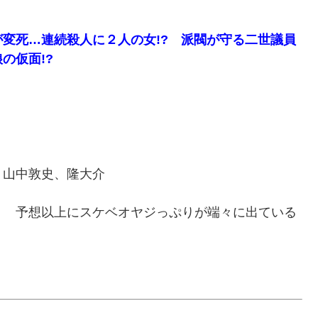
変死…連続殺人に２人の女!? 派閥が守る二世議員
の仮面!?
、山中敦史、隆大介
！ 予想以上にスケベオヤジっぷりが端々に出ている