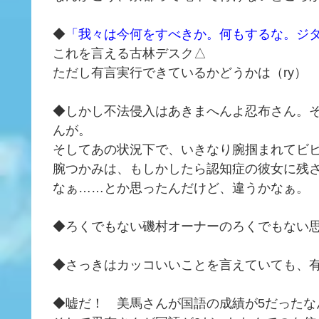
◆
「我々は今何をすべきか。何もするな。ジ
これを言える古林デスク△
ただし有言実行できているかどうかは（ry）
◆しかし不法侵入はあきまへんよ忍布さん。
んが。
そしてあの状況下で、いきなり腕掴まれてビ
腕つかみは、もしかしたら認知症の彼女に残
なぁ……とか思ったんだけど、違うかなぁ。
◆ろくでもない磯村オーナーのろくでもない
◆さっきはカッコいいことを言えていても、
◆嘘だ！ 美馬さんが国語の成績が5だったな