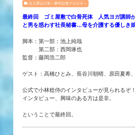
出入禁止の女～事件記者クロガネ～
最終回 ゴミ屋敷で白骨死体 人気ヨガ講師が
と男を惑わす社長秘書…母を介護する優しき娘
脚本：第一部：池上純哉
第二部：西岡琢也
監督：藤岡浩二郎
ゲスト：高橋ひとみ、長谷川朝晴、原田夏希
公式で小林稔侍のインタビューが見られるぞ
インタビュー、興味のある方は是非。
ということで最終回。