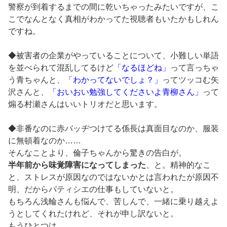
警察が到着するまでの間に乾いちゃったみたいですが、こ
こでなんとなく真相がわかってた視聴者もいたかもしれん
ですね。
◆被害者の企業がやっていることについて、小難しい単語
を並べられて混乱してるけど
「なるほどね」
って言っちゃ
う青ちゃんと、
「わかってないでしょ？」
ってツッコむ矢
沢さんと、
「おいおい勉強してくださいよ青柳さん」
って
煽る村瀬さんはいいトリオだと思います。
◆非番なのに赤バッヂつけてる係長は真面目なのか、服装
に無頓着なのか……
そんなことより、倫子ちゃんから驚きの告白が。
半年前から味覚障害になってしまった
、と。精神的なこ
と、ストレスが原因なのではないかとは言われたが原因不
明、だからパティシエの仕事もしていないと。
もちろん浅輪さんも悩んで、苦しんで、一緒に乗り越えよ
うとしてくれたけれど、それが申し訳ないと。
もうひとつは、