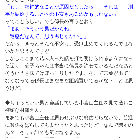
「もし、精神的なことが原因だとしたら……それは……刑
事と結婚することへの不安もあるのかもしれない」
ってことらしい。でも係長の言うとおり、
「まあ、そういう男だからね」
「迷惑だなんて、思う男じゃないし」
だから、きっとそんな不安も、受け止めてくれるんではな
いかと思うんですが。
しかしここまで込み入った話を打ち明けられるようになっ
た辺り、倫子ちゃんは本当に係長を許せているんだなあと
そういう意味ではほっこりしたです。そこで言葉が出てこ
なくなってる係長はまだまだ距離置いてるかな？ とは思
うけど。
◆ちょっといい男と会話している小宮山主任を見て激おこ
嫉妬な村瀬さん。
まあでも小宮山主任は思わせぶりな態度とらないで、普通
に関係をばらしてもよかったと思ったけど。なんで隠すの
ん？ そりゃ誰でも気になるよん。