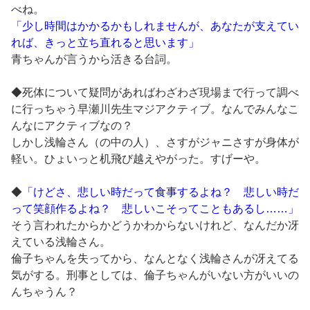
べね。
「少し時間はかかるかもしれませんが、あなたが支えてい
れば、きっと立ち直れると思います」
青ちゃんが言うから活きる台詞。
◆死体について疑問があればわざわざ現場まで行って調べ
に行っちゃう早瀬川先生マジアクティブ。なんでみんなこ
んなにアクティブなの？
しかし浅輪さん（の中の人）、さすがジャニさすが身体が
軽い。ひょいっと机飛び越えやがった。すげーや。
◆
「けどさ、悲しい時だって食事するよね？ 悲しい時だ
って笑顔作るよね？ 悲しいこそってこともあるし……」
そう言われたからかどうかわからないけれど、なんだか冴
えている浅輪さん。
倫子ちゃんを失ってから、なんとなく浅輪さんが冴えてる
気がする。刑事としては、倫子ちゃんがいない方がいいの
んちゃうん？