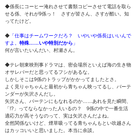
◆係長にコーヒー淹れさせて書類コピーさせて電話を取ら
せる係、それが9係っ！ さすが皆さん、さすが酷い。知
ってたけど。
◆
「仕事はチームワークだろ？ いやいや係長はいいんで
すよ。
特殊……いや特別だから
」
何が言いたいんだい、村瀬さん。
◆テレ朝東映刑事ドラマは、密会場所といえば海の生き物
オサレバーだと思ってるフシがあるな。
しかしそこは9係のトラップがかかってましたとさ。
よく見りゃちゃんと最初から青ちゃん映ってるし、バーテ
ンダーが矢沢さんだし。
矢沢さん、バーテンにもなれるのか……あれを見た瞬間、
「!?」ってならなかった人いるの？ 9係の中で一番生活
適応力が高そうなのって、実は矢沢さんだよね。
全然関係ないけど、煙草吸ってる青ちゃんもとい吹越さん
はカッコいいと思いました。本当に余談。