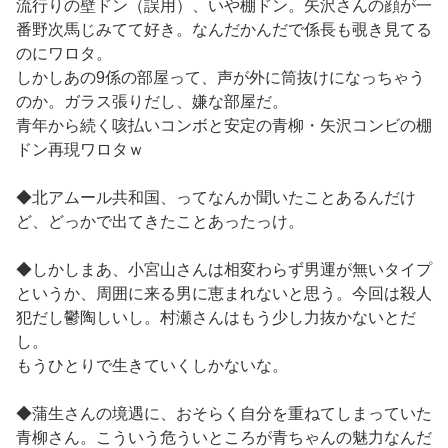
流行りの壁ドン（誤用）、いや棚ドン。矢沢さんの顔が一
番野次馬じみてて好き。なんだかんだで係長も覗き見てる
のにワロタ。
しかしあの9係の部屋って、声が外に筒抜けになっちゃう
のか。ガラス張りだし、嫌な部屋だ。
青年から続く咳払いコンボと安定の青柳・矢沢コンビの棚
ドン再現ワロタｗ
◆北アムール共和国、ってなんか聞いたことあるんだけ
ど、どっかで出てきたことあったっけ。
◆しかしまあ、小宮山さんは相変わらず男運が無いタイプ
というか、周囲に来る男に恵まれないと思う。今回は殺人
犯だし鬱陶しいし。村瀬さんはもう少し力抜かないとだ
し。
もうひとりで生きていくしかないな。
◆蒲生さんの境遇に、おそらく自分を重ねてしまっていた
青柳さん。こういう危ういところが青ちゃんの魅力なんだ