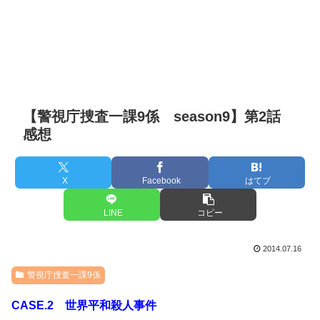
【警視庁捜査一課9係 season9】第2話
感想
X
Facebook
はてブ
LINE
コピー
2014.07.16
警視庁捜査一課9係
CASE.2 世界平和殺人事件