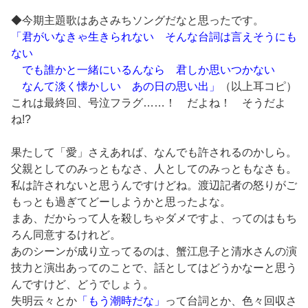
◆今期主題歌はあさみちソングだなと思ったです。
「君がいなきゃ生きられない そんな台詞は言えそうにも
ない
でも誰かと一緒にいるんなら 君しか思いつかない
なんて淡く懐かしい あの日の思い出」
（以上耳コピ）
これは最終回、号泣フラグ……！ だよね！ そうだよ
ね!?
果たして「愛」さえあれば、なんでも許されるのかしら。
父親としてのみっともなさ、人としてのみっともなさも。
私は許されないと思うんですけどね。渡辺記者の怒りがご
もっとも過ぎてどーしようかと思ったよな。
まあ、だからって人を殺しちゃダメですよ、ってのはもち
ろん同意するけれど。
あのシーンが成り立ってるのは、蟹江息子と清水さんの演
技力と演出あってのことで、話としてはどうかなーと思う
んですけど、どうでしょう。
失明云々とか
「もう潮時だな」
って台詞とか、色々回収さ