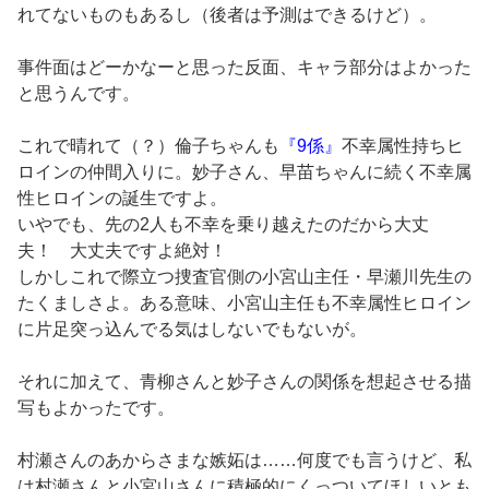
れてないものもあるし（後者は予測はできるけど）。
事件面はどーかなーと思った反面、キャラ部分はよかった
と思うんです。
これで晴れて（？）倫子ちゃんも
『9係』
不幸属性持ちヒ
ロインの仲間入りに。妙子さん、早苗ちゃんに続く不幸属
性ヒロインの誕生ですよ。
いやでも、先の2人も不幸を乗り越えたのだから大丈
夫！ 大丈夫ですよ絶対！
しかしこれで際立つ捜査官側の小宮山主任・早瀬川先生の
たくましさよ。ある意味、小宮山主任も不幸属性ヒロイン
に片足突っ込んでる気はしないでもないが。
それに加えて、青柳さんと妙子さんの関係を想起させる描
写もよかったです。
村瀬さんのあからさまな嫉妬は……何度でも言うけど、私
は村瀬さんと小宮山さんに積極的にくっついてほしいとも