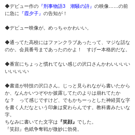
◆デビュー作の
『刑事物語3 潮騒の詩』
の映像……の前
に急に
『霞夕子』
の告知が！
◆デビュー映像が。めっちゃかわいい。
◆通ってた高校にはファンクラブあったって、マジな話な
のか。会員番号まであったのかよ！ すげー本格的だな。
◆番宣にちょっと慣れてない感じの沢口さんかわいいいい
いいいいい
◆書道が特技の沢口さん。じっと見られながら書いたから
か、なんかいつぞやか披露してたのよりは崩れてたか
な？ って感じですけど、でもかちーっとした神経質な字
を書く人だなという印象は変わらんです。教科書みたいな
字。
ちなみに書いてた文字は
『笑顔』
でした。
『笑顔』色紙争奪戦が微妙に勃発。