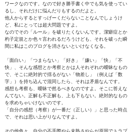
ワークなのです。なので好き勝手書く中でも気を使ってい
るし、それだけに悩んだりもするのだよと。
他人からするとすっげーくだらないことなんでしょうけ
ど、私にとっては超大問題ですよ。
なのでその「ルール」を破りたくないんです。潔癖症とか
杓子定規とか色々言われるだろうけども、それを破った瞬
間に私はこのブログを消さないといけなくなる。
「面白い」「つまらない」「好き」「嫌い」「快」「不
快」、そんな感想とか考察とかは人それぞれの曖昧なもの
で、そこに絶対的で揺るがない「物差し」（例えば「数
字」）を持ち込んで混同したら、それは矛盾なんです。
感想も考察も、曖昧で然るべきなのですよ。そこに答えな
んてない。正解も不正解も、上も下もない。絶対的なもの
を求めちゃいけないのです。
「自分の感想（考察）が一番だ（正しい）」と思った時点
で、それは思い上がりなんですよ。
その他色々、自分の不手際やら未熟さやらが原因でトラブ