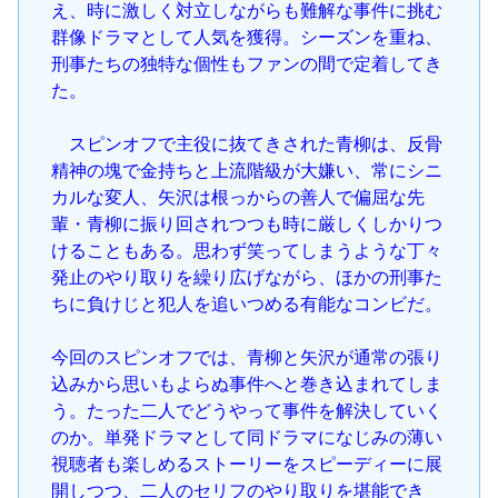
え、時に激しく対立しながらも難解な事件に挑む
群像ドラマとして人気を獲得。シーズンを重ね、
刑事たちの独特な個性もファンの間で定着してき
た。
スピンオフで主役に抜てきされた青柳は、反骨
精神の塊で金持ちと上流階級が大嫌い、常にシニ
カルな変人、矢沢は根っからの善人で偏屈な先
輩・青柳に振り回されつつも時に厳しくしかりつ
けることもある。思わず笑ってしまうような丁々
発止のやり取りを繰り広げながら、ほかの刑事た
ちに負けじと犯人を追いつめる有能なコンビだ。
今回のスピンオフでは、青柳と矢沢が通常の張り
込みから思いもよらぬ事件へと巻き込まれてしま
う。たった二人でどうやって事件を解決していく
のか。単発ドラマとして同ドラマになじみの薄い
視聴者も楽しめるストーリーをスピーディーに展
開しつつ、二人のセリフのやり取りを堪能でき