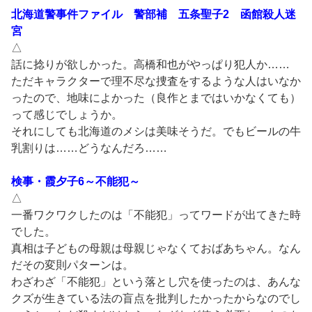
北海道警事件ファイル 警部補 五条聖子2 函館殺人迷
宮
△
話に捻りが欲しかった。高橋和也がやっぱり犯人か……
ただキャラクターで理不尽な捜査をするような人はいなか
ったので、地味によかった（良作とまではいかなくても）
って感じでしょうか。
それにしても北海道のメシは美味そうだ。でもビールの牛
乳割りは……どうなんだろ……
検事・霞夕子6～不能犯～
△
一番ワクワクしたのは「不能犯」ってワードが出てきた時
でした。
真相は子どもの母親は母親じゃなくておばあちゃん。なん
だその変則パターンは。
わざわざ「不能犯」という落とし穴を使ったのは、あんな
クズが生きている法の盲点を批判したかったからなのでし