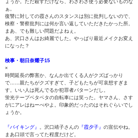
ょうか。ただ殺すだけなら、わざわざ使う必要ないものな
ぁ。
復讐に対しての霞さんのスタンスは別に批判しないので、
検察・警察批判には何か言い返していただきたかった所。
まあ、でも難しい問題だよねぇ。
あ、沢口さんはお綺麗でした。やっぱり最近メイクお変え
になった？
検事・朝日奈耀子15
×
時間延長の弊害か、なんか出てくる人がクズばっかり
で……親たちがクズすぎて、子どもたちが可哀想すぎま
す。いい人は死んでるか犯罪者パターンだし。
蛍光テープベタベタの自転車には笑った。ヤマさん、さす
がにアレはねーべやよ。印象的だったのはそれぐらいでし
ょうか。
『バイキング』
。沢口靖子さんの
『霞夕子』
の宣伝やね。
まあ口頭で言ってた程度だけど。