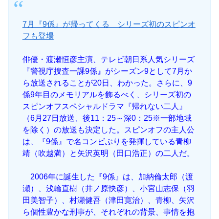
7月『9係』が帰ってくる シリーズ初のスピンオ
フも登場
俳優・渡瀬恒彦主演、テレビ朝日系人気シリーズ
『警視庁捜査一課9係』がシーズン9として7月か
ら放送されることが20日、わかった。さらに、9
係9年目のメモリアルを飾るべく、シリーズ初の
スピンオフスペシャルドラマ『帰れない二人』
（6月27日放送、後11：25～深0：25※一部地域
を除く）の放送も決定した。スピンオフの主人公
は、『9係』で名コンビぶりを発揮している青柳
靖（吹越満）と矢沢英明（田口浩正）の二人だ。
2006年に誕生した『9係』は、加納倫太郎（渡
瀬）、浅輪直樹（井ノ原快彦）、小宮山志保（羽
田美智子）、村瀬健吾（津田寛治）、青柳、矢沢
ら個性豊かな刑事が、それぞれの背景、事情を抱