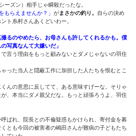
1シーズン）相手じゃ瞬殺だったな。
間をもらえませんか？」
が
まさかの釣り。
自らの決め
ホント糸村さんあくどいわー。
真撮るのやめたら、お母さんも許してくれるかも。僕
んの写真なんて大嫌いだ」
まで言う理由をもっと顧みないとダメじゃないの羽住
ちゃった当人と隠蔽工作に加担した人たちを恨むとこ
二くんの意思に反してて、ある意味すげーな。そりゃ
たが、本当にダメ親父だな。もっと頑張ろうよ、羽住
か呼ばれ、院長との不倫疑惑もかけられ、寄付金を募
なくとも今回の被害者の嶋田さんが難病の子どもたち
としていた。