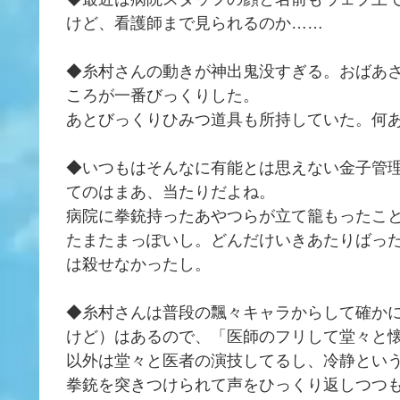
けど、看護師まで見られるのか……
◆糸村さんの動きが神出鬼没すぎる。おばあ
ころが一番びっくりした。
あとびっくりひみつ道具も所持していた。何
◆いつもはそんなに有能とは思えない金子管
てのはまあ、当たりだよね。
病院に拳銃持ったあやつらが立て籠もったこ
たまたまっぽいし。どんだけいきあたりばっ
は殺せなかったし。
◆糸村さんは普段の飄々キャラからして確か
けど）はあるので、「医師のフリして堂々と
以外は堂々と医者の演技してるし、冷静とい
拳銃を突きつけられて声をひっくり返しつつ