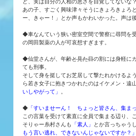
ど、実は自分の人相の悪さを自覚してないな
あの子、すごく興味津々そうにきょろきょろ
ー、きゃー！」とか声もかわいかった。声は
◆車なんていう狭い密室空間で警察に尋問を
の岡田製薬の人が可哀想すぎます。
◆仙堂さんが、年齢
と見た目
の割には身軽に
ても刑事。
そして身を挺してお芝居して撃たれかけるよ
ら若き女子に抱きつかれたのはイケメン・遠
いしやがって」
。
◆
「すいませーん！ ちょっと皆さん、集ま
この言葉を受けて素直に全員で集まる辺り、
そりゃー糸村さんも
「素人」
とか言っちゃう
もう言い逃れ、できないんじゃないですか？