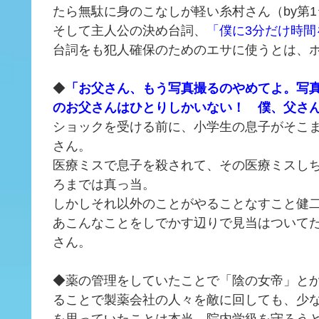
たら無駄に身のこなしが軽い糸村さん（by第
そして主人公の決め台詞、
「僕に3分だけ時
台詞をも犯人確保のためのエサに使うとは、
◆
「お父さん、もう写真撮るのやめてよ。写
のお父さんはひとりしかいない！ 僕、父さ
ショックを受ける前に、小学生の息子がそこ
さん。
医療ミスで息子を殺されて、その医療ミスし
ろまでは真っ当。
しかしそれ以外のことがやることなすこと健
あこんなことをしでかす辺りで見当はついて
さん。
◆薬の管理をしていたことで「陰の女帝」と
ることで製薬会社の人々を敵に回しても、少
を思っていたことは本当。院内学級を守ろう