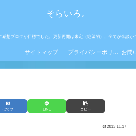
そらいろ。
に感想ブログが目標でした。更新再開は未定（絶望的）。全てが余談か
。
サイトマップ
プライバシーポリシー
はてブ
LINE
コピー
2013.11.17