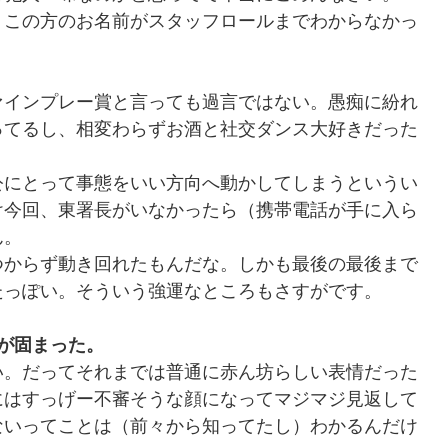
、この方のお名前がスタッフロールまでわからなかっ
ァインプレー賞と言っても過言ではない。愚痴に紛れ
ってるし、相変わらずお酒と社交ダンス大好きだった
公にとって事態をいい方向へ動かしてしまうというい
け今回、東署長がいなかったら（携帯電話が手に入ら
ん。
つからず動き回れたもんだな。しかも最後の最後まで
たっぽい。そういう強運なところもさすがです。
が固まった。
い。だってそれまでは普通に赤ん坊らしい表情だった
にはすっげー不審そうな顔になってマジマジ見返して
ないってことは（前々から知ってたし）わかるんだけ