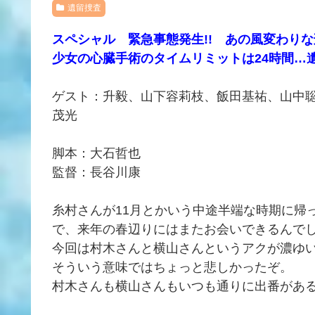
遺留捜査
スペシャル 緊急事態発生!! あの風変わりな
少女の心臓手術のタイムリミットは24時間…遺
ゲスト：升毅、山下容莉枝、飯田基祐、山中
茂光
脚本：大石哲也
監督：長谷川康
糸村さんが11月とかいう中途半端な時期に帰
で、来年の春辺りにはまたお会いできるんで
今回は村木さんと横山さんというアクが濃ゆ
そういう意味ではちょっと悲しかったぞ。
村木さんも横山さんもいつも通りに出番があ