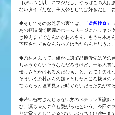
目がいつも以上にマジだし、やっぱこの人は
ないタイプだな。主人公としては好きだし、
◆そしてそのお芝居の裏では、
『遺留捜査』
あの短時間で病院のホームページにハッキン
き換えまでできんのか村木さん。もう村木さ
下座されてもなんらバチは当たらんと思うよ
◆糸村さんって、確かに遺留品最優先はその
ちゃうぐらいそうなんだろうけど、一応人質
優しさとかはあるんだなぁ、と、とても失礼
そういう糸村さんの飄々としたところ抜きの
でちらっと垣間見えた時ぐらいだった気がす
◆若い植村さんじゃない方のベテラン看護師
び、凛ちゃんの命も繋がったという。今回の
りに堂々としているので、ぶっちゃけ途中ま