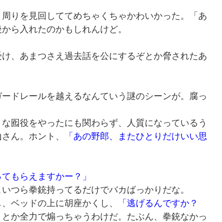
？
と周りを見回しててめちゃくちゃかわいかった。「あ
後から入れたのかもしれんけど。
受け、あまつさえ過去話を公にするぞとか脅されたあ
ガードレールを越えるなんていう謎のシーンが。腐っ
うな囮役をやったにも関わらず、人質になっているう
山さん。ホント、
「あの野郎、またひとりだけいい思
ってもらえますかー？」
こいつら拳銃持ってるだけでバカばっかりだな。
し、ベッドの上に胡座かくし、
「逃げるんですか？
」
とか全力で煽っちゃうわけだ。たぶん、拳銃なかっ