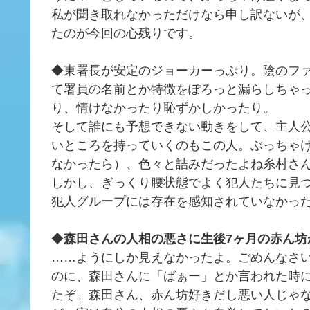
私が聞き取れなかっただけなら申し訳ないが
たのが今回の心残りです。
◆東署長が安定のジョーカーっぷり。陰のフ
て署員の名前とか特徴をぽろっと漏らしちゃ
り、情けなかったり恥ずかしかったり。
そして誰にも予想できない動きをして、主人
いところを持っていくのもこの人。ぶっちゃ
なかったら）、色々と詰みだったよね糸村さ
しかし、ぎっくり腰状態でよく犯人たちに見
犯人グループには存在を感知されていなかっ
◆
森田さんの人相の悪さに生後7ヶ月の赤ん坊
……ようにしか見えなかったよ。ごめんなさ
のに、森田さんに「ばぁー」とか言われた時
たぞ。森田さん、赤ん坊好きだし悪い人じゃ