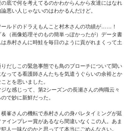
腹の底で何を考えてるのかわからんから友達にはなれ
勿論悪い人じゃないのはわかるんだけど。
ワールドのドラえもんこと村木さんの功績が……！
グ＆（画像処理そのもの簡単っぽかったが）データ書
んは糸村さんに時鮭を毎日のように貢がれまくって土
。
通りだしこの緊急事態でも鳥のブローチについて聞い
になってる看護師さんたちを気遣うぐらいの余裕とか
なことを思いました。
マジな感じって、第2シーズンの長瀬さんの殉職云々
るので妙に新鮮だった。
・横峯さんの機転で糸村さんの身バレタイミングが延
ファインプレー賞があるなら間違いなくこの人。あま
で犯人一味なのかと思ってて本当にごめんなさい。