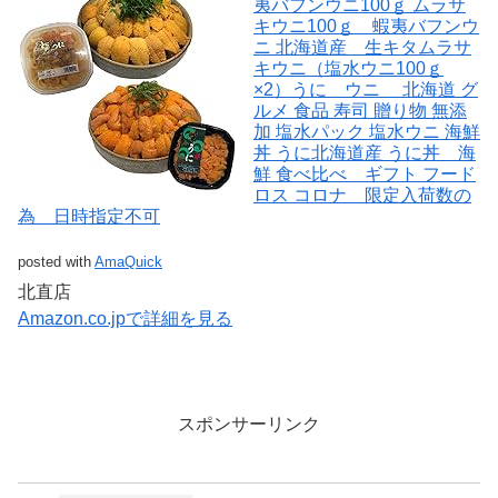
夷バフンウニ100ｇ ムラサ
キウニ100ｇ 蝦夷バフンウ
ニ 北海道産 生キタムラサ
キウニ（塩水ウニ100ｇ
×2）うに ウニ 北海道 グ
ルメ 食品 寿司 贈り物 無添
加 塩水パック 塩水ウニ 海鮮
丼 うに北海道産 うに丼 海
鮮 食べ比べ ギフト フード
ロス コロナ 限定入荷数の
為 日時指定不可
posted with
AmaQuick
北直店
Amazon.co.jpで詳細を見る
スポンサーリンク