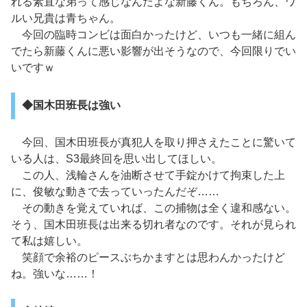
れる素直な弟って感じなんだよな新藤くん。もちろん、ワ
ルい兄貴は青ちゃん。
今回の臨時コンビは面白かったけど、いつも一緒に組ん
でたら新藤くんに悪い影響が出そうなので、今回限りでい
いですｗ
◆国木田班長は強い
今回、国木田班長が真犯人を取り押さえたことに驚いて
いる人は、S3最終回を思い出してほしい。
この人、浅輪さんを油断させて手錠かけて拘束した上
に、俊敏な動きで去っていったんだぞ……
その動きを覚えていれば、この捕物は全く違和感ない。
そう、国木田班長は出来る切れ者なのです。それが見られ
て私は嬉しい。
笑顔で余裕のピースぶちかますとは思わんかったけど
ね。強いな……！