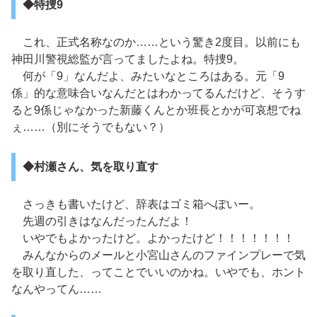
◆特捜9
これ、正式名称なのか……という驚き2度目。以前にも
神田川警視総監が言ってましたよね。特捜9。
何が「9」なんだよ、みたいなところはある。元「9
係」的な意味合いなんだとはわかってるんだけど、そうす
ると9係じゃなかった新藤くんとか班長とかが可哀想でね
ぇ……（別にそうでもない？）
◆村瀬さん、気を取り直す
さっきも書いたけど、辞表はゴミ箱へぽいー。
先週の引きはなんだったんだよ！
いやでもよかったけど。よかったけど！！！！！！！
みんなからのメールと小宮山さんのファインプレーで気
を取り直した、ってことでいいのかね。いやでも、ホント
なんやってん……