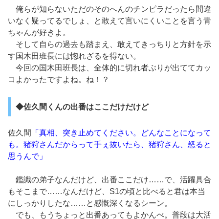
俺らが知らないただのそのへんのチンピラだったら間違
いなく疑ってるでしょ、と敢えて言いにくいことを言う青
ちゃんが好きよ。
そして自らの過去も踏まえ、敢えてきっちりと方針を示
す国木田班長には惚れざるを得ない。
今回の国木田班長は、全体的に切れ者ぶりが出ててカッ
コよかったですよね。ね！？
◆佐久間くんの出番はここだけだけど
佐久間
「真相、突き止めてください。どんなことになって
も。猪狩さんだからって手ぇ抜いたら、猪狩さん、怒ると
思うんで」
鑑識の弟子なんだけど、出番ここだけ……で、活躍具合
もそこまで……なんだけど、S1の頃と比べると君は本当
にしっかりしたな……と感慨深くなるシーン。
でも、もうちょっと出番あってもよかんべ。普段は大活