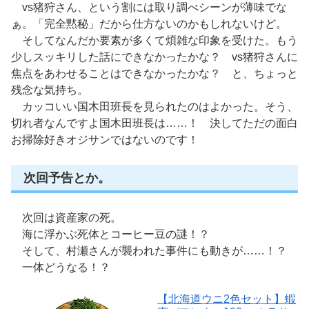
vs猪狩さん、という割には取り調べシーンが薄味でな
ぁ。「完全黙秘」だから仕方ないのかもしれないけど。
そしてなんだか要素が多くて煩雑な印象を受けた。もう
少しスッキリした話にできなかったかな？ vs猪狩さんに
焦点をあわせることはできなかったかな？ と、ちょっと
残念な気持ち。
カッコいい国木田班長を見られたのはよかった。そう、
切れ者なんですよ国木田班長は……！ 決してただの面白
お掃除好きオジサンではないのです！
次回予告とか。
次回は資産家の死。
海に浮かぶ死体とコーヒー豆の謎！？
そして、村瀬さんが襲われた事件にも動きが……！？
一体どうなる！？
【北海道ウニ2色セット】蝦