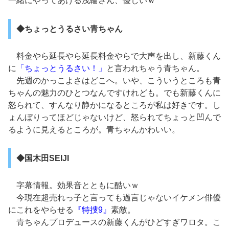
一緒にやってあげる浅輪さん、優しいｗ
◆ちょっとうるさい青ちゃん
料金やら延長やら延長料金やらで大声を出し、新藤くん
に
「ちょっとうるさい！」
と言われちゃう青ちゃん。
先週のかっこよさはどこへ。いや、こういうところも青
ちゃんの魅力のひとつなんですけれども。でも新藤くんに
怒られて、すんなり静かになるところが私は好きです。し
ょんぼりってほどじゃないけど、怒られてちょっと凹んで
るように見えるところが。青ちゃんかわいい。
◆国木田SEIJI
字幕情報。効果音とともに酷いｗ
今現在超売れっ子と言っても過言じゃないイケメン俳優
にこれをやらせる
『特捜9』
素敵。
青ちゃんプロデュースの新藤くんがひどすぎワロタ。こ