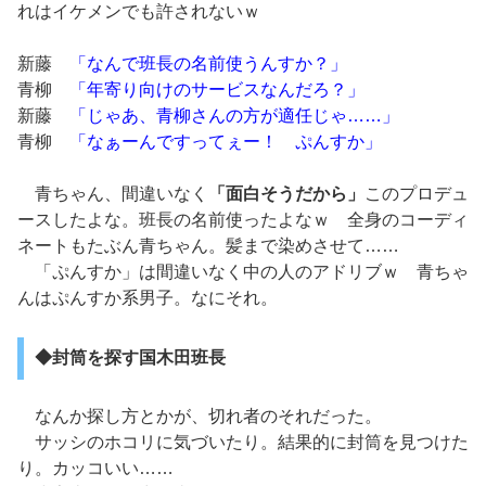
れはイケメンでも許されないｗ
新藤
「なんで班長の名前使うんすか？」
青柳
「年寄り向けのサービスなんだろ？」
新藤
「じゃあ、青柳さんの方が適任じゃ……」
青柳
「なぁーんですってぇー！ ぷんすか」
青ちゃん、間違いなく
「面白そうだから」
このプロデュ
ースしたよな。班長の名前使ったよなｗ 全身のコーディ
ネートもたぶん青ちゃん。髪まで染めさせて……
「ぷんすか」は間違いなく中の人のアドリブｗ 青ちゃ
んはぷんすか系男子。なにそれ。
◆封筒を探す国木田班長
なんか探し方とかが、切れ者のそれだった。
サッシのホコリに気づいたり。結果的に封筒を見つけた
り。カッコいい……