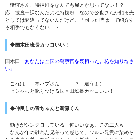
猪狩さん、特捜班をなんでも屋とか思ってない！？ 一
応、捜査一課なんだよね特捜班。なので公也さんが頼る先
としては間違ってないんだけど、「困った時は」で紹介す
る相手でもなくない！？
◆国木田班長カッコいい！
国木田
「あなたは全国の警察官を裏切った。恥を知りなさ
い」
これは……毒ハブさん……！？（違うよ）
ピシャっと叱りつける国木田班長カッコいい！
◆仲良しの青ちゃんと新藤くん
動きがシンクロしている。仲いいなぁ、この二人ｗ
なんか年の離れた兄弟って感じで、ワルい兄貴に染めら