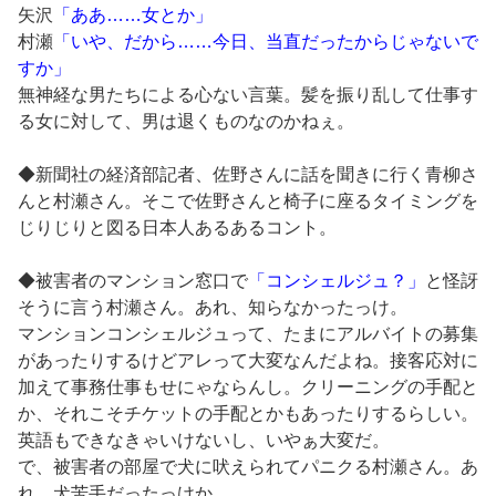
矢沢
「ああ……女とか」
村瀬
「いや、だから……今日、当直だったからじゃないで
すか」
無神経な男たちによる心ない言葉。髪を振り乱して仕事す
る女に対して、男は退くものなのかねぇ。
◆新聞社の経済部記者、佐野さんに話を聞きに行く青柳さ
んと村瀬さん。そこで佐野さんと椅子に座るタイミングを
じりじりと図る日本人あるあるコント。
◆被害者のマンション窓口で
「コンシェルジュ？」
と怪訝
そうに言う村瀬さん。あれ、知らなかったっけ。
マンションコンシェルジュって、たまにアルバイトの募集
があったりするけどアレって大変なんだよね。接客応対に
加えて事務仕事もせにゃならんし。クリーニングの手配と
か、それこそチケットの手配とかもあったりするらしい。
英語もできなきゃいけないし、いやぁ大変だ。
で、被害者の部屋で犬に吠えられてパニクる村瀬さん。あ
れ、犬苦手だったっけか。