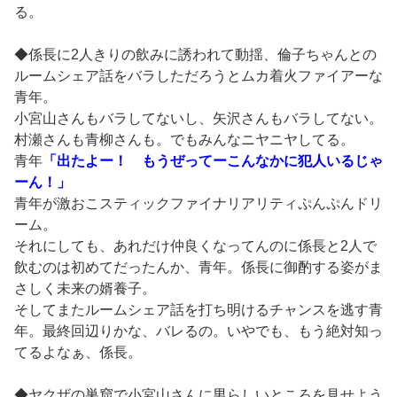
る。
◆係長に2人きりの飲みに誘われて動揺、倫子ちゃんとの
ルームシェア話をバラしただろうとムカ着火ファイアーな
青年。
小宮山さんもバラしてないし、矢沢さんもバラしてない。
村瀬さんも青柳さんも。でもみんなニヤニヤしてる。
青年
「出たよー！ もうぜってーこんなかに犯人いるじゃ
ーん！」
青年が激おこスティックファイナリアリティぷんぷんドリ
ーム。
それにしても、あれだけ仲良くなってんのに係長と2人で
飲むのは初めてだったんか、青年。係長に御酌する姿がま
さしく未来の婿養子。
そしてまたルームシェア話を打ち明けるチャンスを逃す青
年。最終回辺りかな、バレるの。いやでも、もう絶対知っ
てるよなぁ、係長。
◆ヤクザの巣窟で小宮山さんに男らしいところを見せよう