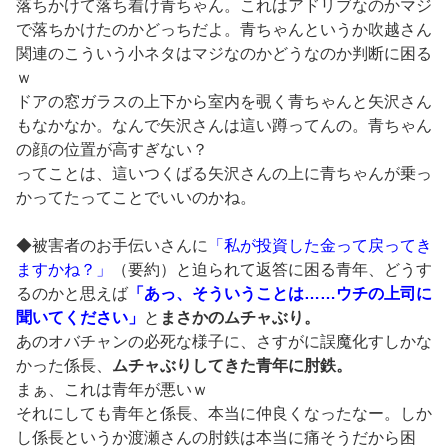
落ちかけて落ち着け青ちゃん。これはアドリブなのかマジ
で落ちかけたのかどっちだよ。青ちゃんというか吹越さん
関連のこういう小ネタはマジなのかどうなのか判断に困る
ｗ
ドアの窓ガラスの上下から室内を覗く青ちゃんと矢沢さん
もなかなか。なんで矢沢さんは這い蹲ってんの。青ちゃん
の顔の位置が高すぎない？
ってことは、這いつくばる矢沢さんの上に青ちゃんが乗っ
かってたってことでいいのかね。
◆被害者のお手伝いさんに
「私が投資した金って戻ってき
ますかね？」
（要約）と迫られて返答に困る青年、どうす
るのかと思えば
「あっ、そういうことは……ウチの上司に
聞いてください」
と
まさかのムチャぶり。
あのオバチャンの必死な様子に、さすがに誤魔化すしかな
かった係長、
ムチャぶりしてきた青年に肘鉄。
まぁ、これは青年が悪いｗ
それにしても青年と係長、本当に仲良くなったなー。しか
し係長というか渡瀬さんの肘鉄は本当に痛そうだから困