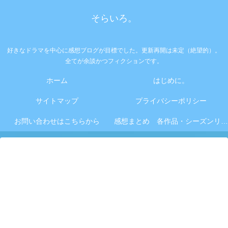
そらいろ。
好きなドラマを中心に感想ブログが目標でした。更新再開は未定（絶望的）。
全てが余談かつフィクションです。
ホーム
はじめに。
サイトマップ
プライバシーポリシー
お問い合わせはこちらから
感想まとめ 各作品・シーズンリンク集