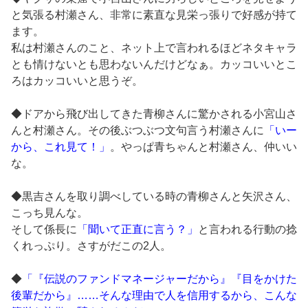
と気張る村瀬さん、非常に素直な見栄っ張りで好感が持て
ます。
私は村瀬さんのこと、ネット上で言われるほどネタキャラ
とも情けないとも思わないんだけどなぁ。カッコいいとこ
ろはカッコいいと思うぞ。
◆ドアから飛び出してきた青柳さんに驚かされる小宮山さ
んと村瀬さん。その後ぶつぶつ文句言う村瀬さんに
「いー
から、これ見て！」
。やっぱ青ちゃんと村瀬さん、仲いい
な。
◆黒吉さんを取り調べしている時の青柳さんと矢沢さん、
こっち見んな。
そして係長に
「聞いて正直に言う？」
と言われる行動の捻
くれっぷり。さすがだこの2人。
◆
「『伝説のファンドマネージャーだから』『目をかけた
後輩だから』……そんな理由で人を信用するから、こんな