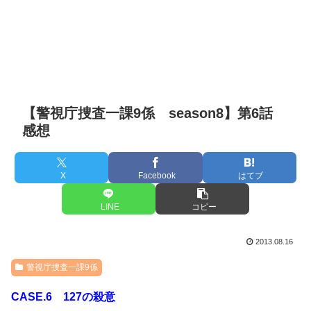
【警視庁捜査一課9係 season8】第6話
感想
X
Facebook
はてブ
LINE
コピー
2013.08.16
警視庁捜査一課9係
CASE.6 127の殺意