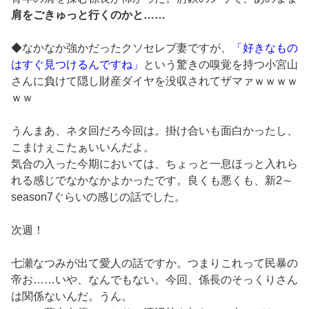
肩をごきゅっと行くのかと……
◆なかなか強かだったクソセレブ妻ですが、
「好きなもの
はすぐ見つけるんですね」
という驚きの嗅覚を持つ小宮山
さんに負けて隠し財産ダイヤを没収されてザマァｗｗｗｗ
ｗｗ
うんまあ、ネタ回だろ今回は。掛け合いも面白かったし、
こまけぇこたぁいいんだよ。
気合の入った今期においては、ちょっと一息ほっと入れら
れる感じでなかなかよかったです。良くも悪くも、新2～
season7ぐらいの感じの話でした。
次週！
七瀬なつみが出て愛人の話ですか。つまりこれって民暴の
帝お……いや、なんでもない。今回、係長のそっくりさん
は関係ないんだ。うん。