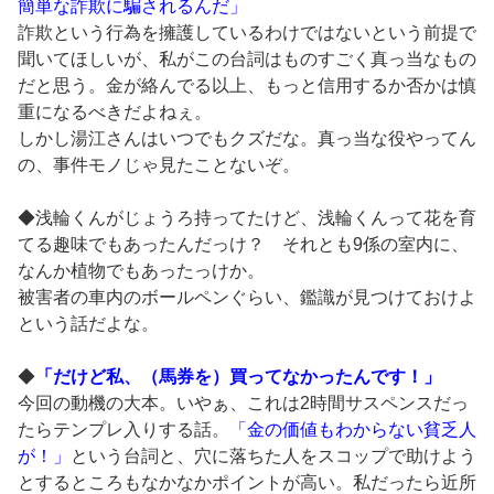
簡単な詐欺に騙されるんだ」
詐欺という行為を擁護しているわけではないという前提で
聞いてほしいが、私がこの台詞はものすごく真っ当なもの
だと思う。金が絡んでる以上、もっと信用するか否かは慎
重になるべきだよねぇ。
しかし湯江さんはいつでもクズだな。真っ当な役やってん
の、事件モノじゃ見たことないぞ。
◆浅輪くんがじょうろ持ってたけど、浅輪くんって花を育
てる趣味でもあったんだっけ？ それとも9係の室内に、
なんか植物でもあったっけか。
被害者の車内のボールペンぐらい、鑑識が見つけておけよ
という話だよな。
◆
「だけど私、（馬券を）買ってなかったんです！」
今回の動機の大本。いやぁ、これは2時間サスペンスだっ
たらテンプレ入りする話。
「金の価値もわからない貧乏人
が！」
という台詞と、穴に落ちた人をスコップで助けよう
とするところもなかなかポイントが高い。私だったら近所