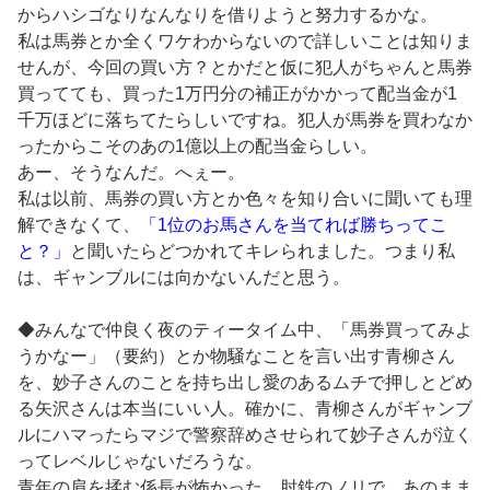
からハシゴなりなんなりを借りようと努力するかな。
私は馬券とか全くワケわからないので詳しいことは知りま
せんが、今回の買い方？とかだと仮に犯人がちゃんと馬券
買ってても、買った1万円分の補正がかかって配当金が1
千万ほどに落ちてたらしいですね。犯人が馬券を買わなか
ったからこそのあの1億以上の配当金らしい。
あー、そうなんだ。へぇー。
私は以前、馬券の買い方とか色々を知り合いに聞いても理
解できなくて、
「1位のお馬さんを当てれば勝ちってこ
と？」
と聞いたらどつかれてキレられました。つまり私
は、ギャンブルには向かないんだと思う。
◆みんなで仲良く夜のティータイム中、「馬券買ってみよ
うかなー」（要約）とか物騒なことを言い出す青柳さん
を、妙子さんのことを持ち出し愛のあるムチで押しとどめ
る矢沢さんは本当にいい人。確かに、青柳さんがギャンブ
ルにハマったらマジで警察辞めさせられて妙子さんが泣く
ってレベルじゃないだろうな。
青年の肩を揉む係長が怖かった。肘鉄のノリで、あのまま