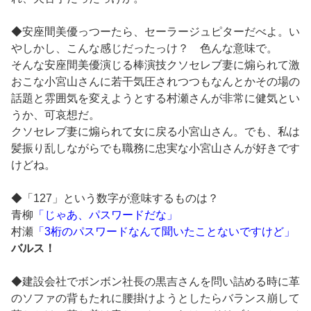
◆安座間美優っつーたら、セーラージュピターだべよ。い
やしかし、こんな感じだったっけ？ 色んな意味で。
そんな安座間美優演じる棒演技クソセレブ妻に煽られて激
おこな小宮山さんに若干気圧されつつもなんとかその場の
話題と雰囲気を変えようとする村瀬さんが非常に健気とい
うか、可哀想だ。
クソセレブ妻に煽られて女に戻る小宮山さん。でも、私は
髪振り乱しながらでも職務に忠実な小宮山さんが好きです
けどね。
◆「127」という数字が意味するものは？
青柳
「じゃあ、パスワードだな」
村瀬
「3桁のパスワードなんて聞いたことないですけど」
バルス！
◆建設会社でボンボン社長の黒吉さんを問い詰める時に革
のソファの背もたれに腰掛けようとしたらバランス崩して