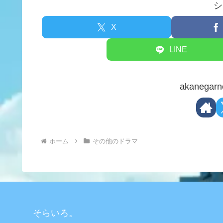
シ
X
LINE
akaneg
ホーム
その他のドラマ
そらいろ。