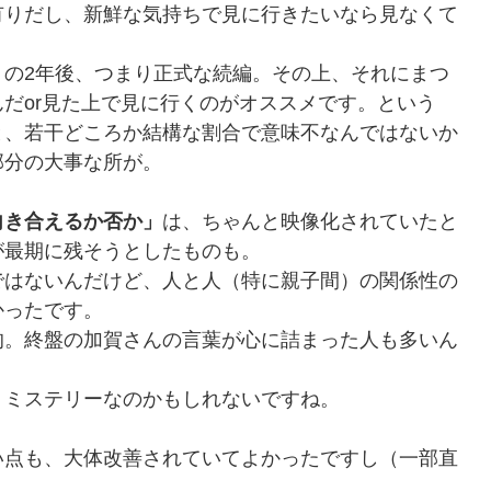
有りだし、新鮮な気持ちで見に行きたいなら見なくて
』
の2年後、つまり正式な続編。その上、それにまつ
んだor見た上で見に行くのがオススメです。という
と、若干どころか結構な割合で意味不なんではないか
部分の大事な所が。
向き合えるか否か」
は、ちゃんと映像化されていたと
が最期に残そうとしたものも。
ではないんだけど、人と人（特に親子間）の関係性の
かったです。
的。終盤の加賀さんの言葉が心に詰まった人も多いん
」ミステリーなのかもしれないですね。
い点も、大体改善されていてよかったですし（一部直