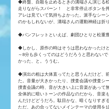
◆終盤、自殺を止めるときの溝端さん演じる
走りながらスパーン！ と非常停止ボタンを
アレは見ていて気持ちよかった。派手なシー
のかもしれないが、溝端さんの運動神経は折
◆パンフレットといえば、劇団ひとりと松重
◆しかし、原作の時はそうは思わなかったけ
～8分も歩くってのはどうだろうと思わない
かった、と。ううむ。
◆演出の粗は大体直ってたと思うんだけど、
た。音量が大きかったり、捜査会議や捜査シ
捜査会議の時、音が大きい上に音楽があって
全体的に暗いトーンの作品なのだから、音楽
んだけどどうだろ。駄目かな、暗くなりすぎ
ただ、あの合ってないメインテーマの使用を