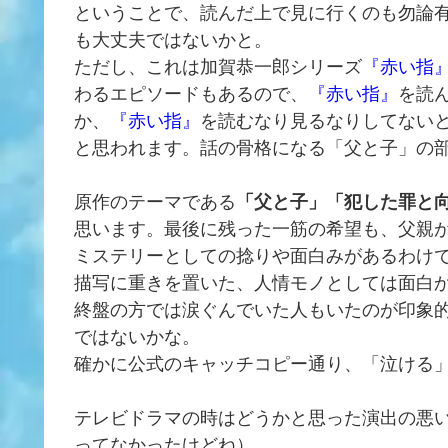
ということで、読んだ上で見に行くのも勿論
も大丈夫ではないかと。
ただし、これは加賀恭一郎シリーズ
『赤い指
わるエピソードもあるので、
『赤い指』
を読
か、
『赤い指』
を読むなり見るなりしてない
と思われます。話の骨格になる「父と子」の
原作のテーマである
「父と子」「犯した罪と
思います。最後に残った一筋の希望も、父親
ミステリーとしての捻りや面白みがあるわけ
描写に重きを置いた、人情モノとしては面白
終盤の方では涙ぐんでいた人もいたのが印象
ではないかな。
確かに公式のキャッチコピー通り、「泣ける
テレビドラマの時はどうかと思った演出の悪
ってなかったけどね）。