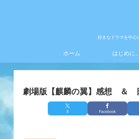
好きなドラマを中心
ホーム
はじめに
劇場版【麒麟の翼】感想 ＆ 
X
Facebook