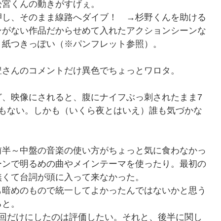
松宮くんの動きがすげぇ。
押し、そのまま線路へダイブ！ →杉野くんを助ける
ンがない作品だからせめて入れたアクションシーンな
り紙つきっぽい（※パンフレット参照）。
豊さんのコメントだけ異色でちょっとワロタ。
ど、映像にされると、腹にナイフぶっ刺されたまま7
でもない。しかも（いくら夜とはいえ）誰も気づかな
前半～中盤の音楽の使い方がちょっと気に食わなかっ
ーンで明るめの曲やメインテーマを使ったり。最初の
無くて台詞が頭に入って来なかった。
も暗めのもので統一してよかったんではないかと思う
ると。
1回だけにしたのは評価したい。それと、後半に関し