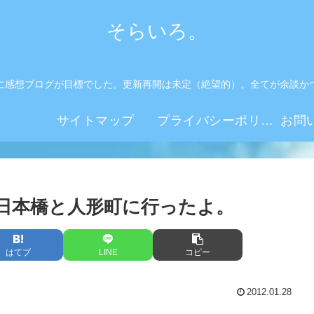
そらいろ。
に感想ブログが目標でした。更新再開は未定（絶望的）。全てが余談か
。
サイトマップ
プライバシーポリシー
日本橋と人形町に行ったよ。
はてブ
LINE
コピー
2012.01.28