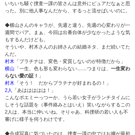
いちいち騒ぐ捜査一課の皆さんは意外にピュアだなぁと思
った。別に他人事なんだから、するっと流せばいいのに。
◆横山さんのキャラが、先週と違う。先週の心変わりが一
週間でパア。まぁ、今回は出番自体が少なかったような気
もするんだけども。
そういや、村木さんのお姉さんの結婚ネタ、まだ続いてた
んだ。
村木
「プラチナは、変色・変質しないのが特徴だから」
横山
「一生、色も形も変わらない……つまりは、
一生変わ
らない愛の証！
」
村木
「そう！ だからプラチナが好まれるの！」
2人
「あははははは！」
こんなポエミーっつーか、うら若い女子がランチタイムに
しそうな話題を（事件絡みとはいえ）笑いながらするこの
2人は、本当に仲いいね。そりゃあ、科捜研の若い人も不
審げに様子を伺うわけです。
◆合成写真に気づいたのは、捜査一課の中ではお嬢が最初