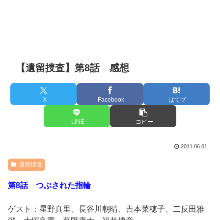
【遺留捜査】第8話 感想
X
Facebook
はてブ
LINE
コピー
2011.06.01
遺留捜査
第8話 つぶされた指輪
ゲスト：星野真里、長谷川朝晴、吉本菜穂子、二反田雅