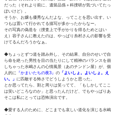
だった（それより前に、遺留品係＋科捜研が気づいてたっ
ぽいけど）。
そうか、お嬢も優秀なんだよな、ってことを思い出す。い
つもは置いて行かれてる描写が多かったからなー。
その写真の偽造を（捜査上で手がかりを得るためとはい
え）容子さんに教えたのは、やっぱり糸村さんの影響を受
けてるんだろうかなぁ。
◆ちょっとずつ道を踏み外し、その結果、自分のせいで自
ら命を絶った男性を目の当たりにして精神のバランスを崩
しちゃった水嶋さんの心情風景（あのチンドン屋）が、個
人的に
『かまいたちの夜3』
の
「よいしょ。よいしょ。え
い。」
に匹敵する怖さでどうしようかと思った。
とか思ってたら、割と周りは笑ってて、「もしかしてここ
は笑いどころなのか」と思ったんだけど、でもやっぱりあ
そこは私にとっては恐怖演出です。
◆愛する人のために、どこまでも哀しい道化を演じる水嶋