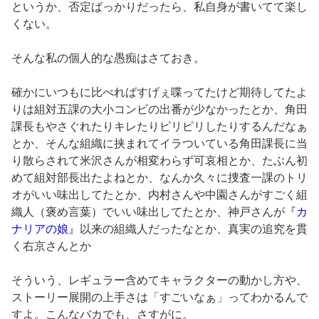
というか、否定ばっかりだったら、私自身が書いてて楽し
くない。
そんな私の個人的な愚痴はさておき。
確かにいつもに比べればすげぇ喋ってたけど期待してたよ
りは組対五課の大小コンビの出番が少なかったとか、角田
課長もやさぐれたりキレたりピリピリしたりするんだなぁ
とか、そんな組織に挟まれてイラついている角田課長に当
り散らされて米沢さんが相変わらず可哀相とか、たぶん初
めて組対部長出たよねとか、なんか久々に捜査一課のトリ
オがいい味出してたとか、内村さんや中園さんがすごく組
織人（褒め言葉）でいい味出してたとか、神戸さんが
『カ
ナリアの娘』
以来の組織人だったなとか、真実の追究を貫
く右京さんとか
そういう、レギュラー含めてキャラクターの動かし方や、
ストーリー展開の上手さは「すごいなぁ」ってわかるんで
すよ。こんなバカでも、さすがに。