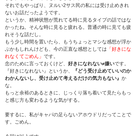
それでもやっぱり、ヌルい2サス民の私には受け止めきれ
ないお話だったようです。
というか、精神状態が荒れてる時に見るタイプの話ではな
かったね。そんな時に見ると疲れる。普通の時に見ても疲
れそうな話だし。
もう少し時間を置いたら、もうちょっとマシな感想が浮か
ぶかもしれんけども、今の正直な感想としては
「好きにな
れなくてごめん」
です。
念のために言っておくけど、
好きになれない≠嫌い
です。
『好きになれない』というか、
『どう受け止めていいのか
わかんないし、受け止めて考えるだけの気力もない』
か
な。
もっと余裕のあるときに、じっくり落ち着いて見たらもっ
と感じ方も変わるような気がする。
要するに、私がキャパの足らないアホウドリだってことで
す。ごめん。