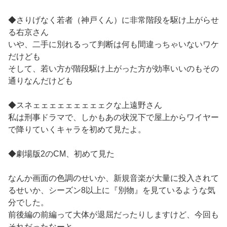
◆さりげなく若者（神戸くん）に非常階段を駆け上がらせ
る右京さん
いや、二手に別れるって判断は何も間違っちゃいないワケ
だけども
そして、若い方が階段駆け上がった方が効率いいのもその
通りなんだけども
◆スネェェェェェェェェェクな上遠野さん
私は刑事ドラマで、しかもあの状況下で屋上からワイヤー
で降りていくキャラを初めて見たよ。
◆劇場版2のCM、初めて見た
なんか画面の色調のせいか、新規音楽が大量に投入されて
るせいか、シーズン8以上に『別物』を見ているような気
分でした。
前後編の前編って大体が退屈だったりしますけど、今回も
それだったなーと。