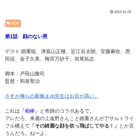
2010.10.20
相棒
第1話 顔のない男
ゲスト:徳重聡、津嘉山正種、近江谷太朗、安藤麻吹、恩
田括、金子久美、梅宮万紗子、岩尾拓志
脚本：戸田山雅司
監督：和泉聖治
さすが俺らの新條まゆ先生はお目が高い。
これは
『相棒』
と奇跡のコラボあるで。
アレだろ、来週の上遠野さんこと徳重さんがアサルトライ
フル構えて
「その綺麗な顔を吹っ飛ばしてやる！」
とか言
うんだろ。ねーよ。