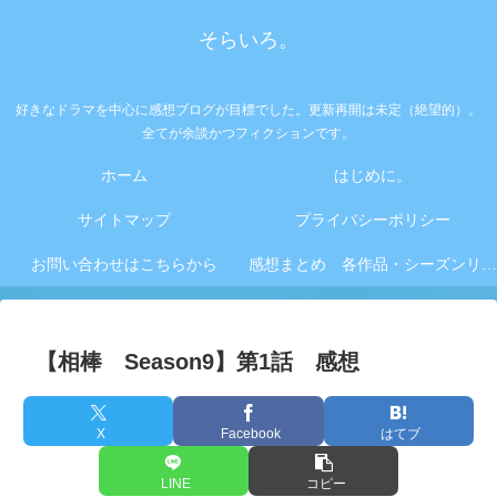
そらいろ。
好きなドラマを中心に感想ブログが目標でした。更新再開は未定（絶望的）。
全てが余談かつフィクションです。
ホーム
はじめに。
サイトマップ
プライバシーポリシー
お問い合わせはこちらから
感想まとめ 各作品・シーズンリンク集
【相棒 Season9】第1話 感想
X
Facebook
はてブ
LINE
コピー