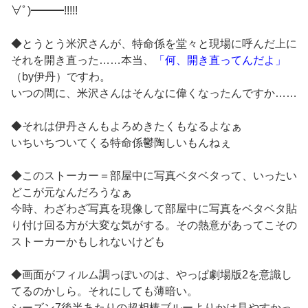
∀ﾟ)━━━!!!!!
◆とうとう米沢さんが、特命係を堂々と現場に呼んだ上に
それを開き直った……本当、
「何、開き直ってんだよ」
（by伊丹）ですわ。
いつの間に、米沢さんはそんなに偉くなったんですか……
◆それは伊丹さんもよろめきたくもなるよなぁ
いちいちついてくる特命係鬱陶しいもんねぇ
◆このストーカー＝部屋中に写真ベタベタって、いったい
どこが元なんだろうなぁ
今時、わざわざ写真を現像して部屋中に写真をベタベタ貼
り付け回る方が大変な気がする。その熱意があってこその
ストーカーかもしれないけども
◆画面がフィルム調っぽいのは、やっぱ劇場版2を意識し
てるのかしら。それにしても薄暗い。
シーズン7後半あたりの超相棒ブルーよりかは見やすかっ