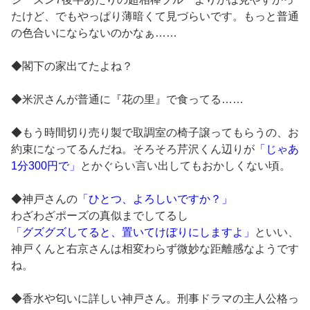
たけど、でもやっぱり薄暗くて見づらいです。もっと普通
の色合いにならないのかなぁ……
◆閣下の家出てたよね？
◆米沢さんが普通に『花の里』で食ってる……
◆もう時間切り売り製で取調室の椅子譲ってもらうの、お
約束になってるんだね。そろそろ芹沢くん辺りが
「じゃあ
1分300円で」
とかぐらい言い出してもおかしくない頃。
◆神戸さんの
「ひとつ、よろしいですか？」
わざわざポーズの真似までしてるし
「グズグズしてると、置いてけぼりにしますよ」
といい、
神戸くんと右京さんは相変わらず微妙な距離感なようです
ね。
◆香水や匂いに詳しい神戸さん。刑事ドラマの主人公格っ