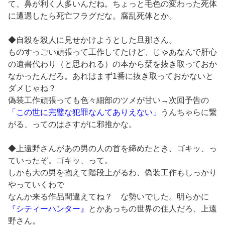
て、鼻が利く人多いんだね。ちょっと毛色の変わった死体
に遭遇したら死亡フラグだな。腐乱死体とか。
◆自殺を殺人に見せかけようとした旦那さん。
ものすっごい頑張って工作してたけど、じゃあなんで肝心
の遺書代わり（と思われる）の本から栞を抜き取っておか
なかったんだろ。あれはまず1番に抜き取っておかないと
ダメじゃね？
偽装工作頑張っても色々細部のツメが甘い→次回予告の
「この世に完璧な犯罪なんてありえない」
うんちゃらに繋
がる、ってのはさすがに邪推かな。
◆上遠野さんがあの男の人の首を締めたとき、ゴキッ、っ
ていったぞ。ゴキッ、って。
しかも大の男を抱えて階段上がるわ、偽装工作もしっかり
やっていくわで
なんか来る作品間違えてね？ な勢いでした。明らかに
『シティーハンター』
とかあっちの世界の住人だろ、上遠
野さん。