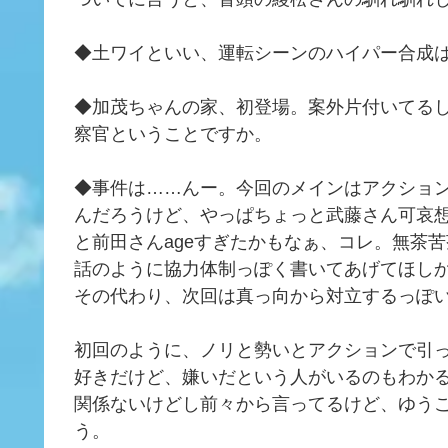
◆土ワイといい、運転シーンのハイパー合成
◆加茂ちゃんの家、初登場。案外片付いてる
察官ということですか。
◆事件は……んー。今回のメインはアクション
んだろうけど、やっぱちょっと武藤さん可哀
と前田さんageすぎたかもなぁ、コレ。無茶
話のように協力体制っぽく書いてあげてほしか
その代わり、次回は真っ向から対立するっぽ
初回のように、ノリと勢いとアクションで引
好きだけど、嫌いだという人がいるのもわか
関係ないけどし前々から言ってるけど、ゆう
う。