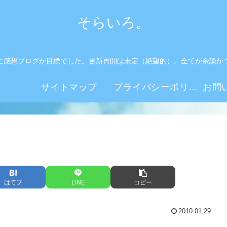
そらいろ。
に感想ブログが目標でした。更新再開は未定（絶望的）。全てが余談か
。
サイトマップ
プライバシーポリシー
はてブ
LINE
コピー
2010.01.29