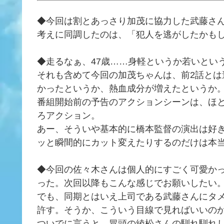
◆今回は割とあっさり加茂に協力した武藤さ
考えに同調したのは、「犯人を逃がしたかも
◆走るなぁ、47歳……身軽というか若いとい
それも含めて今回の加茂ちゃんは、前2話と
かったというか、熱血成分が増えたというか
番組開始前の予告のアクションシーンは、ほ
ろアクション。
あー、そういや基本的に橋本監督の演出は好
ッと瞬間的にカット変えたりするのだけは本
◆今回の佐々木さんは個人的にすごく可愛か
った。次回以降もこんな感じでお願いしたい
でも、同期とはいえ上司である武藤さんにタ
許す。そうか、こういう目線で見ればいいの
ついでに言うと、冒頭の綾松さんの馴れ馴れ