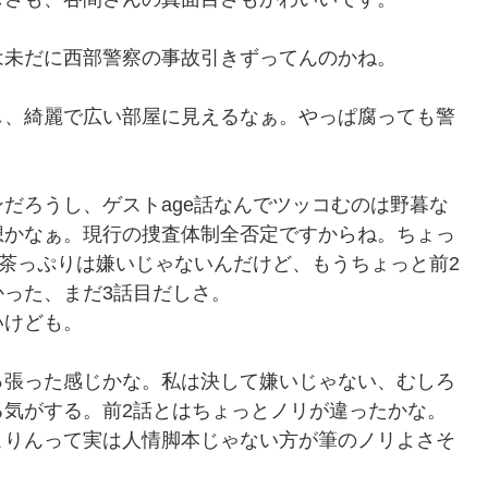
は未だに西部警察の事故引きずってんのかね。
し、綺麗で広い部屋に見えるなぁ。やっぱ腐っても警
だろうし、ゲストage話なんでツッコむのは野暮な
想かなぁ。現行の捜査体制全否定ですからね。ちょっ
苦茶っぷりは嫌いじゃないんだけど、もうちょっと前2
った、まだ3話目だしさ。
いけども。
っ張った感じかな。私は決して嫌いじゃない、むしろ
る気がする。前2話とはちょっとノリが違ったかな。
こりんって実は人情脚本じゃない方が筆のノリよさそ