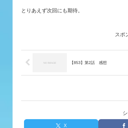
とりあえず次回にも期待。
スポ
【853】第2話 感想
シ
X