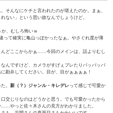
ん。そんなにケチと言われたのが堪えたのか。まぁ、
しれない」という思い故なんでしょうけど。
うか、むしろ怖いｗ
は違って確実に亀山っぽかったなぁ。やさぐれ度が薄
。
とんどここからかぁ……今回のメインは、話よりむし
きなんですけど、カメラがすげぇブレたりパッパッパ
当に勘弁してください。目が、目がぁぁぁぁ！
った。
新（？）ジャンル・キレデレ
って感じで可愛か
。
メ口交じりなのはどうかと思う。でも可愛かったから
か……やっと佐々木さんの見方がわかりました。
しさも、谷間さんの真面目さもかわいいです。