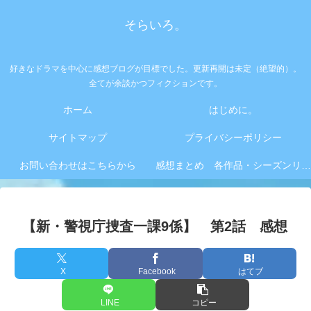
そらいろ。
好きなドラマを中心に感想ブログが目標でした。更新再開は未定（絶望的）。
全てが余談かつフィクションです。
ホーム
はじめに。
サイトマップ
プライバシーポリシー
お問い合わせはこちらから
感想まとめ 各作品・シーズンリンク集
【新・警視庁捜査一課9係】 第2話 感想
X
Facebook
はてブ
LINE
コピー