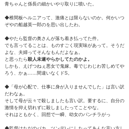
青ちゃんと係長の細かいやり取りに噴いた。
◆椎間板ヘルニアって、激痛とは限らないのか。何かいつ
ぞやの船越英一郎のを思い出したわ。
◆やたら監督の奥さんが落ち着き払ってた件。
でも言ってることは、ものすごく現実味があって。そうだ
よな、夫婦ってそんなもんだよなぁ。
と思ったら
殺人未遂やらかしてたのかよ。
しかも、えげつねぇ悪女で鬼嫁。毒でじわじわ苦しめてや
ろう、かぁ……間違いなくドS。
◆「母が心配で、仕事に身が入りませんでした」は言い訳
だわなぁ。
そして母が云々で殺しましたも言い訳。要するに、自分の
激情を抑え切れずに殺しましたってことやな。
それはともかく、回想で一瞬、幼女のパンチラがっ
◆監督はただのバカ。ツンデレにしたってあんな言い方し