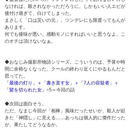
なければ、殺されなかっただろうに。しかもいい人エピが
後付け過ぎて、白けてしまった。
まさしく「口は災いの元」。ツンデレにも限度ってもんが
あります。
何でも後味が悪い、感動モノにすればいいと思うなよ。こ
のオチは頂けないなぁ。
◆おなじみ撮影所物語シリーズ。こういうのは、予算や時
間に余裕なくなった、クールの終わり近くにやるもんだと
思ってた。
「最後の灯り」＋「書き直す女」＋「7人の容疑者」＋
「髪を切られた女」
÷5＝今回の話
◆次回は面白そう。
ただ、なまじ今回が「相棒」風味だったせいか、殺人が起
きた「神隠し」に見える……あっちは個人的に傑作だった
が、果たしてどうなるか。