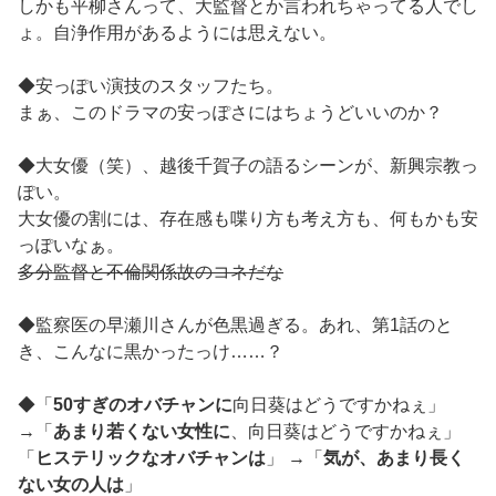
しかも平柳さんって、大監督とか言われちゃってる人でし
ょ。自浄作用があるようには思えない。
◆安っぽい演技のスタッフたち。
まぁ、このドラマの安っぽさにはちょうどいいのか？
◆大女優（笑）、越後千賀子の語るシーンが、新興宗教っ
ぽい。
大女優の割には、存在感も喋り方も考え方も、何もかも安
っぽいなぁ。
多分監督と不倫関係故のコネだな
◆監察医の早瀬川さんが色黒過ぎる。あれ、第1話のと
き、こんなに黒かったっけ……？
◆「
50すぎのオバチャンに
向日葵はどうですかねぇ」
→「
あまり若くない女性に
、向日葵はどうですかねぇ」
「
ヒステリックなオバチャンは
」 →「
気が、あまり長く
ない女の人は
」