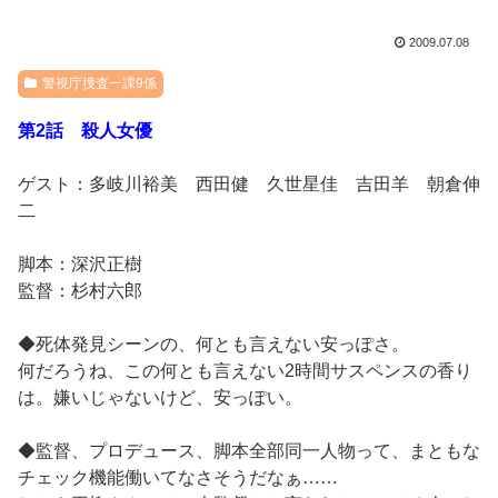
2009.07.08
警視庁捜査一課9係
第2話 殺人女優
ゲスト：多岐川裕美 西田健 久世星佳 吉田羊 朝倉伸
二
脚本：深沢正樹
監督：杉村六郎
◆死体発見シーンの、何とも言えない安っぽさ。
何だろうね、この何とも言えない2時間サスペンスの香り
は。嫌いじゃないけど、安っぽい。
◆監督、プロデュース、脚本全部同一人物って、まともな
チェック機能働いてなさそうだなぁ……