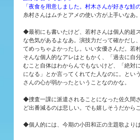
「夜食を用意しました。村木さんが好きな鮭
糸村さんはムチとアメの使い方が上手いなあ
◆最初にも書いたけど、若村さんは個人的超
な色気があるよなあ。演技力だって確かだし
てめっちゃよかったし。いい女優さんだ。若
そんな個人的なアレはともかく、「過去に自
むこと自体はわからんでもないけど、「絶対
になる」とか言ってくれてた人なのに。とい
さんの心が弱かったということなのかな。
◆捜査一課に派遣されることになった佐久間
ど出番減るのは悲しい。でも嬉しそうだから
◆個人的には、今期の小田和正の主題歌より