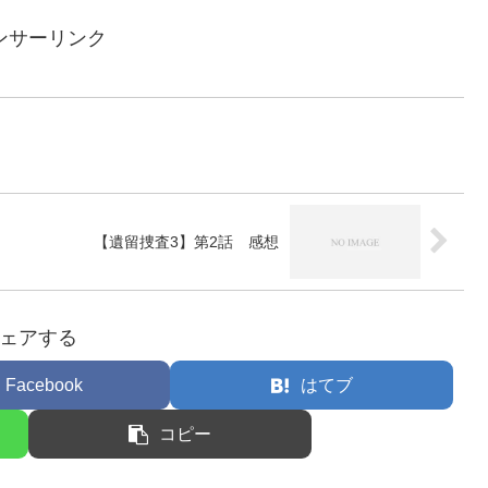
ンサーリンク
【遺留捜査3】第2話 感想
ェアする
Facebook
はてブ
コピー