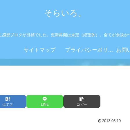
そらいろ。
に感想ブログが目標でした。更新再開は未定（絶望的）。全てが余談か
。
サイトマップ
プライバシーポリシー
はてブ
LINE
コピー
2013.05.19