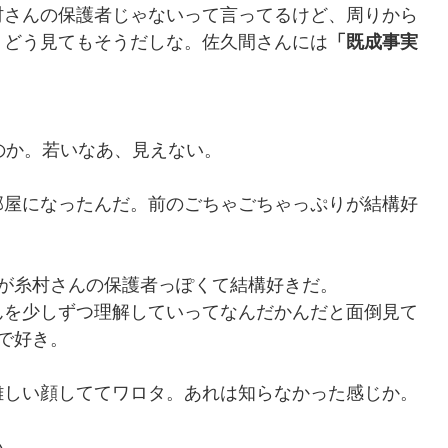
村さんの保護者じゃないって言ってるけど、周りから
、どう見てもそうだしな。佐久間さんには
「既成事実
。
のか。若いなあ、見えない。
部屋になったんだ。前のごちゃごちゃっぷりが結構好
が糸村さんの保護者っぽくて結構好きだ。
んを少しずつ理解していってなんだかんだと面倒見て
で好き。
難しい顔しててワロタ。あれは知らなかった感じか。
い。