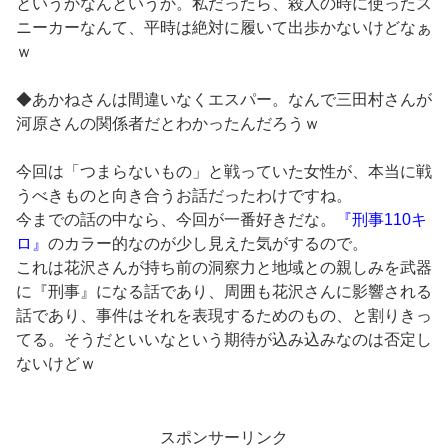
というかなんというか。私だったら、殺人の時に使ったス
ニーカーなんて、平時は絶対に履いて出歩かないけどなぁ
ｗ
◆あかねさんは間違いなくエスパー。なんで三田村さんが
河原さんの関係者だとわかったんだろうｗ
今回は「つまらないもの」と戦っていた女性が、本当に戦
うべきものと向き合うお話だったわけですね。
今までの話の中なら、今回が一番好きだな。
『刑事110キ
ロ』
のカラー的なのが少し見えた気がするので。
これは花沢さんが持ち前の洞察力と地域との親しみを武器
に『刑事』になる話であり、周囲も花沢さんに影響される
話であり、事件はそれを表現するためのもの、と割りきっ
てる。そうだといいなという期待が込み込みなのは否定し
ないけどｗ
スポンサーリンク