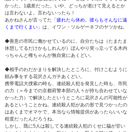
かった。1歳差だった。いや、どっちが老けて見えるとか
は言わないよ。言わないったら！
あかねさんが言ってた
「疲れたら休め。彼らもそんなに遠
くまで行くまい」
は、イワン・ツルゲーネフのヤツかね。
◆善意の市民に働かせているのに、自分たちは（たまたま
休憩してるだけかもしれんが）ぼんやり突っ立ってる木内
っちゃんと権ちゃんが無自覚にあくどい。
◆相手のわだかまりを解決したところに、付けこむように
頼み事をする花沢さんガチあくどい。
携帯電話大捜索の時も、連続殺人犯を発見した時も、市民
の力（＝今までの京都府警本部の人々が持ち合わせていな
かった力）で解決したというところに花沢さんの可能性が
あるということかね。連続殺人犯があの形で見つかったの
はあくまでオマケで、本当なら情報提供があったらいいな
程度だったんだろうね。
しかし、既に5人は殺してる連続殺人犯のくせに脇が甘い