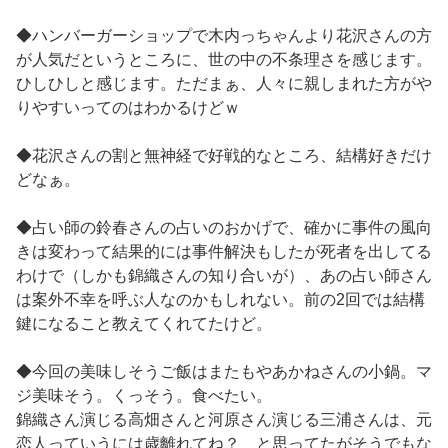
◆ハンバーガーショップで木内っちゃんより花沢さんの方
が人気だというところに、世の中の不条理さを感じます。
ひしひしと感じます。ただまぁ、人々に親しまれた方がや
りやすいってのはわかるけどｗ
◆花沢さんの割と無神経で好戦的なところ、結構好きだけ
どなぁ。
◆占い師の鈴春さんの占いのおかげで、確かに事件の風向
きは変わって結果的には事件解決もしたが死者を出してる
わけで（しかも錦織さんの知り合いが）、あの占い師さん
は案外不幸を呼ぶ人なのかもしれない。前の2回では結構
鍵になること教えてくれてたけど。
◆今回の美味しそうご飯はまたもやあかねさんの小鍋。マ
ジ美味そう。くっそう。食べたい。
錦織さん演じる高畑さんと河原さん演じる三浦さんは、元
恋人っていうには歳離れてね？ と思ってたがそうでもな