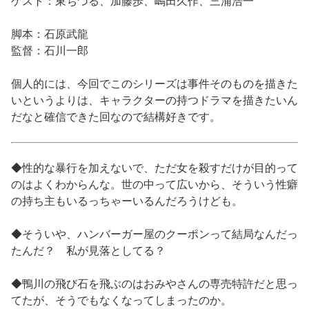
ゲスト：東ちづる、加藤歩、嶋田久作、三浦浩一
脚本：石原武龍
監督：石川一郎
個人的には、今回でこのシリーズは事件そのものを描きた
いというよりは、キャラクターの持つドラマを描きたいん
だなと確信できた回なので結構好きです。
◆性的な暴行を加えないで、ただ女を殺すだけが目的って
のはよくわからんな。世の中って広いから、そういう性癖
の持ち主もいるっちゃーいるんだろうけども。
◆そういや、ハンバーガー屋のクーポンって結局なんだっ
たんだ？ 私が見落としてる？
◆鴨川の飛び石を飛ぶのはおみやさんの専売特許だと思っ
てたが、そうでもなくなってしまったのか。