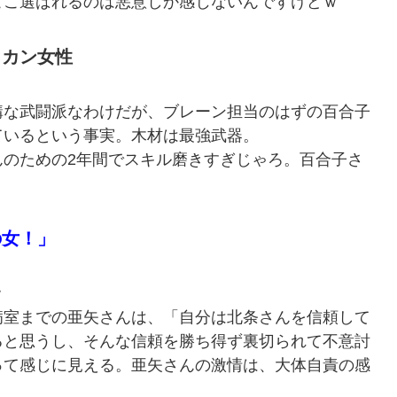
こ選ばれるのは悪意しか感じないんですけどｗ
ラカン女性
な武闘派なわけだが、ブレーン担当のはずの百合子
ているという事実。木材は最強武器。
のための2年間でスキル磨きすぎじゃろ。百合子さ
の女！」
ｗ
室までの亜矢さんは、「自分は北条さんを信頼して
ると思うし、そんな信頼を勝ち得ず裏切られて不意討
って感じに見える。亜矢さんの激情は、大体自責の感