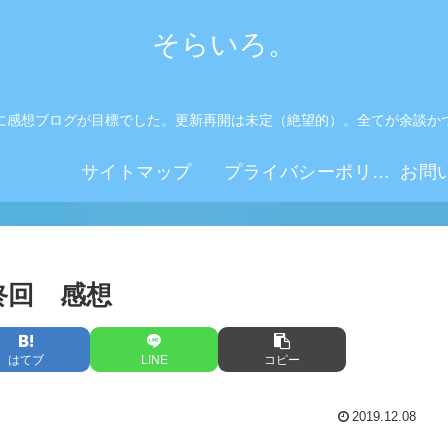
そらいろ。
に感想ブログが目標でした。更新再開は未定（絶望的）。全てが余談か
。
サイトマップ
プライバシーポリシー
終回 感想
はてブ
LINE
コピー
2019.12.08