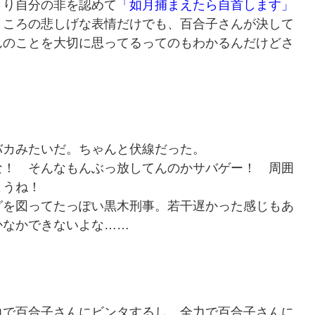
さり自分の非を認めて
「如月捕まえたら自首します」
ところの悲しげな表情だけでも、百合子さんが決して
んのことを大切に思ってるってのもわかるんだけどさ
カみたいだ。ちゃんと伏線だった。
！ そんなもんぶっ放してんのかサバゲー！ 周囲
ようね！
を図ってたっぽい黒木刑事。若干遅かった感じもあ
かなかできないよな……
で百合子さんにビンタするし、全力で百合子さんに