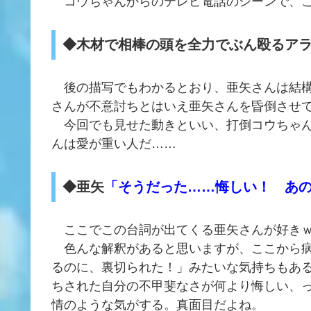
コウちゃんからのテレビ電話のシーンで、こ
◆木材で相棒の頭を全力でぶん殴るア
後の描写でもわかるとおり、亜矢さんは結構
さんが不意討ちとはいえ亜矢さんを昏倒させ
今回でも見せた動きといい、打倒コウちゃん
んは愛が重い人だ……
◆亜矢
「そうだった……悔しい！ あ
ここでこの台詞が出てくる亜矢さんが好き
色んな解釈があると思いますが、ここから病
るのに、裏切られた！」みたいな気持ちもあ
ちされた自分の不甲斐なさが何より悔しい、
情のような気がする。真面目だよね。