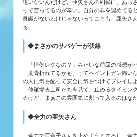
違いないんだけど。亜矢さんの糾弾に、あっ
って言ってるのが辛い。自分の非を認めてる
良識がないわけじゃないってことも、亜矢さ
ぁ。
◆まさかのサバゲーが伏線
「恒例レクなの？」みたいな前回の感想がバ
肋骨折れてるかも、ってペイントガン怖いな
の人に気を配って安全に気をつけてプレイし
修羅場る上司たちを見て、止めるタイミング
るけど、まぁこの雰囲気に割って入るのはな
◆全力の亜矢さん
全力で百合子さんを止めようとするし、全力