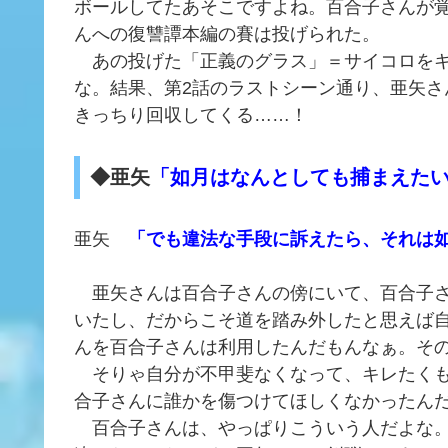
ボールしてたあそこですよね。百合子さんが
んへの復讐譚本編の賽は投げられた。
あの投げた「正義のグラス」＝サイコロをキ
な。結果、第2話のラストシーン通り、亜矢
きっちり回収してくる……！
◆亜矢
「如月はなんとしても捕まえた
亜矢
「でも違法な手段に訴えたら、それは
亜矢さんは百合子さんの傍にいて、百合子さ
いたし、だからこそ道を踏み外したと思えば
んを百合子さんは利用したんだもんなぁ。そ
そりゃ自分が不甲斐なくなって、キレたくも
合子さんに誰かを傷つけてほしくなかったん
百合子さんは、やっぱりこういう人だよな。