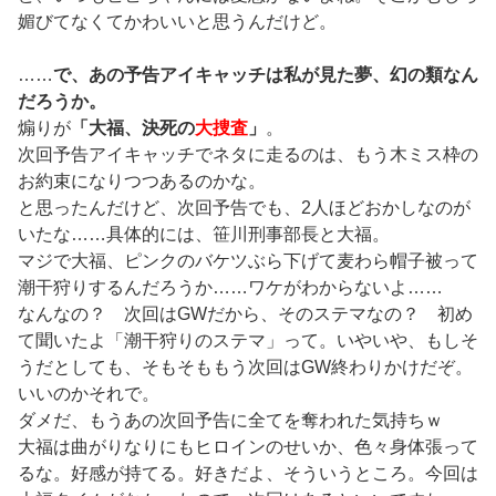
媚びてなくてかわいいと思うんだけど。
……
で、あの予告アイキャッチは私が見た夢、幻の類なん
だろうか。
煽りが
「大福、決死の
大捜査
」
。
次回予告アイキャッチでネタに走るのは、もう木ミス枠の
お約束になりつつあるのかな。
と思ったんだけど、次回予告でも、2人ほどおかしなのが
いたな……具体的には、笹川刑事部長と大福。
マジで大福、ピンクのバケツぶら下げて麦わら帽子被って
潮干狩りするんだろうか……ワケがわからないよ……
なんなの？ 次回はGWだから、そのステマなの？ 初め
て聞いたよ「潮干狩りのステマ」って。いやいや、もしそ
うだとしても、そもそももう次回はGW終わりかけだぞ。
いいのかそれで。
ダメだ、もうあの次回予告に全てを奪われた気持ちｗ
大福は曲がりなりにもヒロインのせいか、色々身体張って
るな。好感が持てる。好きだよ、そういうところ。今回は