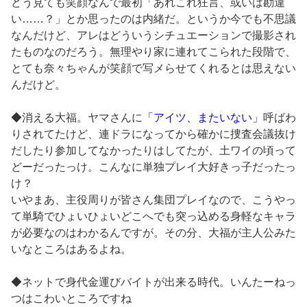
どう見ても笑顔なんで最初「あれこれ狂言、或いは勘違
い……？」とか思ったのは内緒だ。というか今でも不思議
なんだけど、アレはどういうシチュエーションで撮影され
たものなのだろう。無理やり家に連れてこられた段階で、
とても奈々ちゃんが笑顔で写メらせてくれるとは思えない
んだけど。
◆消える大福。ヤマさんに
「アイツ、またいない」
呼ばわ
りされてたけど、連ドラになってから確かに捜査会議抜け
だしたり参加してなかったりはしてたが、土ワイの頃って
どーだったっけ。こんなに単独プレイ大好きっ子だったっ
け？
いやまあ、主役周りが皆さん集団プレイなので、こうやっ
て単騎でひょいひょいどこへでも突っ込める身軽なキャラ
が必要なのはわかるんですが。その分、大福が主人公みた
いなところはあるよね。
◆ネットで身代金運びバイトが出来る時代。いんたーねっ
つはこわいところですね