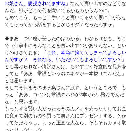
の娘さん、誘拐されてますね」
なんて言い出すのはどうな
んだ。誰がどこで何を聞いてるかもわからんのに。
せめてこう、もっと上手いこと言いくるめて家に上がらせ
てもらってから話をするとかじゃダメだったんすか。
◆まあ、つい魔が差したのはわかる。わかるけども、そこ
で（仕事中にそんなことを言い出すのがありえない、とい
うのはさておき）
「これ、本当に捨ててしまってよろしい
んですか？ それなら、いただいてもよろしいですか？」
とも尋ねられない滝沢さんは、ものすごく好意的な見方を
しても「ああ、常識という名のネジが一本抜けてんだな」
とは思います。
そしてそれをそのまま奥さんに渡す、というところで、も
っと「ああ、コイツは常識のネジが2本ぐらい飛んでんだ
な」と思います。
もっとずる賢い人だったらそのカメオを売ったりしてお金
に変えて別のものを買って奥さんにプレゼントする、とか
してただろうし、もっと正直な人なら、そもそもカメオ取
ったりしないしな。