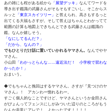
あの雑にも程がある絵から
「展望デッキ」
なんてワードを
導き出す鑑識の武藤さんがそもそもすごいし、そこからス
ルッと
「東京スカイツリー」
と答えられ、高さもするっと
出てくる大福もさすが。そして答えはちゃんとわかってて
範囲の計算も地図上できちんとできる武藤さんは鑑識の
鑑。なんか嬉しそう。
「なにしてるんだ？」
「だから、なんの？」
でもひとりだけ話に置いていかれるヤマさん。
なんでやヤ
マさん。
小山田
「わかっとらんな……遠近法だ！ 小学校で習わな
かったか！」
おまいう。
◆でもちゃんと挽回はするヤマさん。さすが『見つけのヤ
マさん』！ アカンわー惚れるわー。
すごく個人的なことですけど、ヤマさんというか金田さん
がぴょんってフェンスにしがみついた辺りのところがもう
なんか非常にアレで！ よかったです！！！！