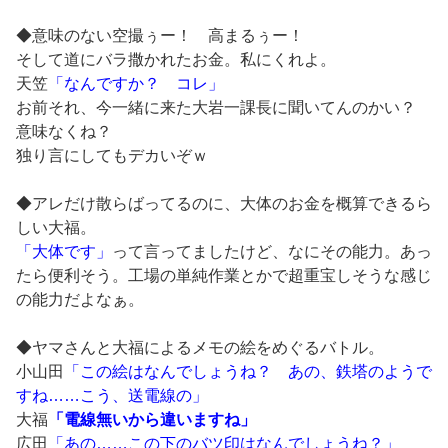
◆意味のない空撮ぅー！ 高まるぅー！
そして道にバラ撒かれたお金。私にくれよ。
天笠
「なんですか？ コレ」
お前それ、今一緒に来た大岩一課長に聞いてんのかい？
意味なくね？
独り言にしてもデカいぞｗ
◆アレだけ散らばってるのに、大体のお金を概算できるら
しい大福。
「大体です」
って言ってましたけど、なにその能力。あっ
たら便利そう。工場の単純作業とかで超重宝しそうな感じ
の能力だよなぁ。
◆ヤマさんと大福によるメモの絵をめぐるバトル。
小山田
「この絵はなんでしょうね？ あの、鉄塔のようで
すね……こう、送電線の」
大福
「電線無いから違いますね」
広田
「あの……この下のバツ印はなんでしょうね？」