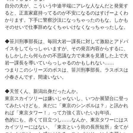
自分の夫が、こういう中途半端にアレな人なんだと発覚す
ると、正直家庭持ってるのが不安になるのはすげーよくわ
かります。下手に警察沙汰になっちゃったのもな。しかも
そのせいで仕事辞めなくちゃいけなくなっちゃったしな。
◆笹川刑事部長は、毎回大岩一課長に対して激励とアドバ
イスをしてらっしゃいますが、その発言内容からするに、
もしかしたら何らかの不思議な力で未来を見通した上で大
岩一課長を導いていらっしゃるのかもしれない……
つまりこのシリーズのボスは、笹川刑事部長。ラスボスは
小春さんです。間違いない。
◆天笠くん、新潟出身だったんか。
東京スカイツリーは嫌いじゃないし、いつか展望台に登っ
てみたいけども、未だに「東京のシンボルは？」と訊かれ
れば「東京タワー！」って力強く言いたいお年頃。
色的にも、赤くて目立つし……なんか、東京タワーにはス
カイツリーにはない、「東京という街の長所短所」全てが