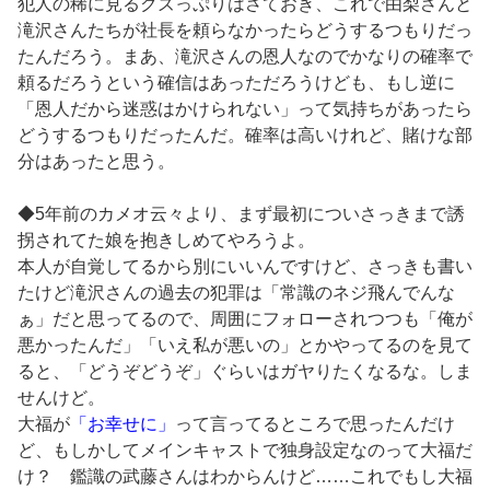
犯人の稀に見るクズっぷりはさておき、これで由梨さんと
滝沢さんたちが社長を頼らなかったらどうするつもりだっ
たんだろう。まあ、滝沢さんの恩人なのでかなりの確率で
頼るだろうという確信はあっただろうけども、もし逆に
「恩人だから迷惑はかけられない」って気持ちがあったら
どうするつもりだったんだ。確率は高いけれど、賭けな部
分はあったと思う。
◆5年前のカメオ云々より、まず最初についさっきまで誘
拐されてた娘を抱きしめてやろうよ。
本人が自覚してるから別にいいんですけど、さっきも書い
たけど滝沢さんの過去の犯罪は「常識のネジ飛んでんな
ぁ」だと思ってるので、周囲にフォローされつつも「俺が
悪かったんだ」「いえ私が悪いの」とかやってるのを見て
ると、「どうぞどうぞ」ぐらいはガヤりたくなるな。しま
せんけど。
大福が
「お幸せに」
って言ってるところで思ったんだけ
ど、もしかしてメインキャストで独身設定なのって大福だ
け？ 鑑識の武藤さんはわからんけど……これでもし大福