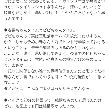
ごたまぜになった感じがある。スカイツリーは小奇麗とい
うか、スタイリッシュすぎるんだよ。嫌いじゃないけど。
綺麗なだけが！ 高いだけが！ いいところじゃないと思
うんです！
◆春菜ちゃんタイムとビビちゃんタイム。
ビビちゃんって実は三毛猫ホームズ系統だったりするん
か？ しかも予め小春さんの前でヒント行動取っておける
ということは、未来予知能力もあるのかもしれない。
……いや、違う。思い返してみよう。今までのビビちゃん
ヒントタイムは、大体が小春さんの報告だけのもの……
ま、まさか……！
「犯罪に関係しない唯一の床嶋佳子さん」だと思ってた小
春さんが、裏ですべての糸を引いていた可能性が……微レ
存……!?
ダメだ今回、こんな与太話ばっかり考えてんなｗ
◆バイクで20分の範囲って、結構なものだと思うんだけ
どな。地図上でも円は結構広かったよね。