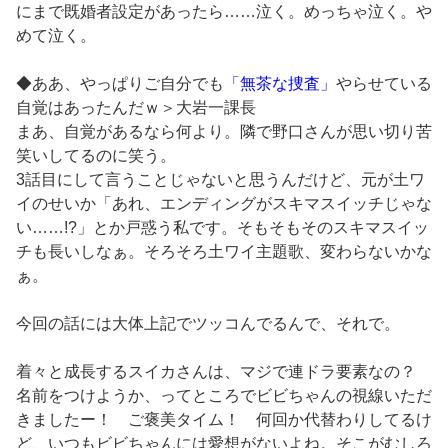
にまで既婚者設定があったら……泣く。めっちゃ泣く。や
めて泣く。
◆ああ、やっぱりご自分でも
「無茶な捜査」
やらせている
自覚はあったんだｗ＞大岩一課長
まあ、自覚があるなら何より。隣で野口さんが思い切り苦
笑いしてるのに笑う。
3話目にして言うことじゃないと思うんだけど、元が土ワ
イのせいか「あれ、エンディングがスキマスイッチじゃな
い……!?」とか戸惑う私です。そもそもそのスキマスイッ
チも長いしなぁ。そろそろ土ワイ主題歌、変わらないかな
ぁ。
今回の話には大体上記でツッコんでるんで、それで。
着々と成長するスイカさんは、マジで連ドラ要素なの？
名前をつけようか、ってところでビビちゃんの視線いただ
きましたー！ ご褒美タイム！ 何回か代替わりしてるけ
ど、いつもビビちゃんには愛想がないよね。そこがむしろ