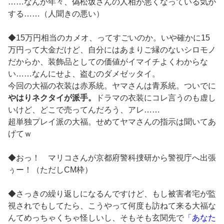
……なんか年々、偽松坂さんの人相が悪くなっている気が
する……（人聞きの悪い）
◆15万円相当のカメオ、ってすごいのか。いや確かに15
万円って大金だけど、自分にはあまりご縁のないシロモノ
だからか、装飾品としての価値がイマイチよくわからな
い……なんにせよ、盗むのダメゼッタイ。
今回の大福の衣装は赤系統。ヤマさんは青系統。ついでに
やはりネクタイが派手。
ドラマの衣装にコレ言うのも虚し
いけど、どこで売ってんだろう、アレ……
超単独プレイ派の大福。せめてヤマさんの指示は聞いてあ
げてｗ
◆おっ！ マリコさんが京都府警科捜研から警視庁へ出張
ぅー！（ただしCM枠）
◆さっきの繰り返しになるんですけど、もし被害者宅が監
視されでもしてたら、こうやって何度も訪ねて来る大福な
んてめっちゃくちゃ怪しいし、そもそも玄関先で
「あなた