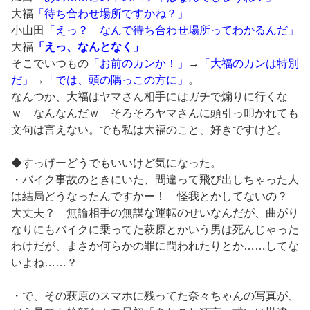
大福
「待ち合わせ場所ですかね？」
小山田
「えっ？ なんで待ち合わせ場所ってわかるんだ」
大福
「えっ、なんとなく」
そこでいつもの
「お前のカンか！」
→
「大福のカンは特別
だ」
→
「では、頭の隅っこの方に」
。
なんつか、大福はヤマさん相手にはガチで煽りに行くな
ｗ なんなんだｗ そろそろヤマさんに頭引っ叩かれても
文句は言えない。でも私は大福のこと、好きですけど。
◆すっげーどうでもいいけど気になった。
・バイク事故のときにいた、間違って飛び出しちゃった人
は結局どうなったんですかー！ 怪我とかしてないの？
大丈夫？ 無論相手の無謀な運転のせいなんだが、曲がり
なりにもバイクに乗ってた萩原とかいう男は死んじゃった
わけだが、まさか何らかの罪に問われたりとか……してな
いよね……？
・で、その萩原のスマホに残ってた奈々ちゃんの写真が、