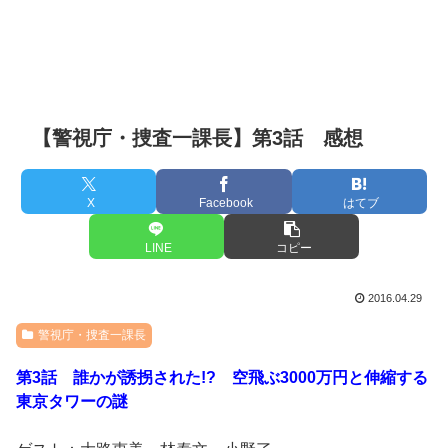
【警視庁・捜査一課長】第3話 感想
X
Facebook
はてブ
LINE
コピー
2016.04.29
警視庁・捜査一課長
第3話 誰かが誘拐された!? 空飛ぶ3000万円と伸縮する
東京タワーの謎