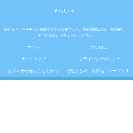
そらいろ。
好きなドラマを中心に感想ブログが目標でした。更新再開は未定（絶望的）。
全てが余談かつフィクションです。
ホーム
はじめに。
サイトマップ
プライバシーポリシー
お問い合わせはこちらから
感想まとめ 各作品・シーズンリンク集