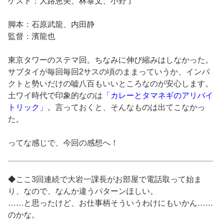
ゲスト：大路恵美、林泰文、小野了
脚本：石原武龍、内田静
監督：濱龍也
東京タワーのステマ回。ちなみに伸び縮みはしなかった。
サブタイが毎回毎回2サスの頃のままっていうか、インパ
クトと勢いだけの嘘八百もいいところなのが安心します。
土ワイ時代で印象的なのは
「カレーとタマネギのアリバイ
トリック」
。言っておくと、そんなものは出てこなかっ
た。
ってな感じで、今回の感想へ！
◆ここ3回連続で大岩一課長がお部屋で電話取って始ま
り、なので、なんか違うパターンほしい。
……と思ったけど、お仕事柄そういうわけにもいかん……
のかな。