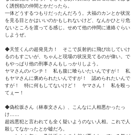
く誘拐犯の仲間とかだったら。
一体どうするつもりだったんだろう。大福のカンとか状況
を見る目とかはいいのかもしれないけど、なんかひとり危
ないところを渡ってる感じ。せめて他の仲間に連絡ぐらい
しようぜ。
◆天笠くんの超発見力！ そこで反射的に飛び出していけ
るのもすごいが、ちゃんと現場の状況見てるのが偉い。で
もやっぱり他の刑事さんもしっかりしよう。
ヤマさんのパンチ！ 私も腹に喰らいたいんですが！ 私
もヤマさんに褒められたいんですが！ 認められたいんで
すが！ 特に何もしてないけど！ ヤマさん！ 私を殴っ
てぇー！
◆偽松坂さん（林泰文さん）、こんなに人相悪かったっ
け……
超凶悪犯と言われても全く疑いようのない人相。これで人
殺してなかったとか嘘だろ。