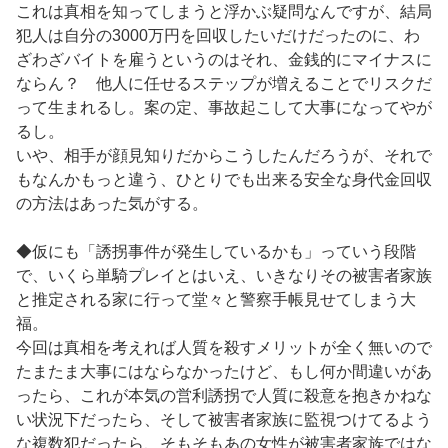
これは真相を知ってしまうと浮かぶ疑問なんですが、結局
犯人は自分の3000万円を回収したいだけだったのに、わ
ざわざバイトを雇うというのはそれ、金銭的にマイナスに
ならん？ 他人に任せるステップが増えることでリスクだ
って生まれるし。案の定、事故起こして大事になってやが
るし。
いや、相手が顔見知りだからこうしたんだろうが、それで
もなんかもっと違う、ひとりでも出来る安全な身代金回収
の方法はあった気がする。
◆仮にも「誘拐事件が発生しているかも」っていう段階
で、いくら単騎プレイとはいえ、いきなりその被害者家族
と推定される家に行って堂々と警察手帳見せてしまう大
福。
今回は真相を考えれば人質を殺すメリットが全く無いので
たまたま大事にはならなかったけど、もし何か間違いがあ
ったら、これが本気の営利誘拐で人質に殺意を抱きかねな
い状況下だったら、そして被害者家族に監視つけてるよう
な複数犯だったら、そもそもあの女性が被害者家族ではな