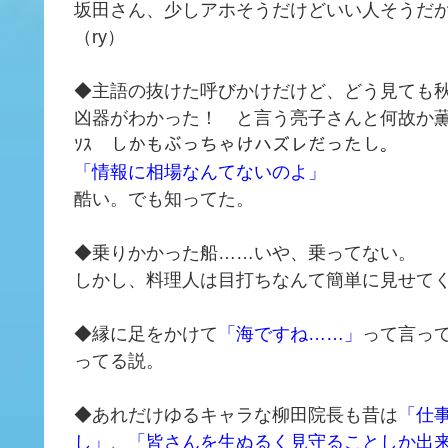
坂田さん、少しアホそうだけどいい人そうだ
（ry）
◆主語の抜けた呼びかけだけど、どう見ても
凶器がわかった！ と言う亮子さんと何故か薫子
ｿｽ しかもぶっちゃけハズレだったし。
「情報に相場なんてないのよ」
酷い。でも知ってた。
◆乗りかかった船……いや、乗ってない。
しかし、料理人は目打ちなんて簡単に見せて
◆縁に足をかけて
「海ですね……」
って言っ
ってる説。
◆あれだけゆるキャラな柳田院長も昔は
「仕
し」
、
「皆さんを生ぬるく見守ることしか出