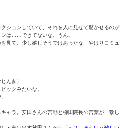
。
レクションしていて、それを人に見せて驚かせるのが
ョンは……できてないな。うん。
のを見て、少し嬉しそうではあったな。やはりコミュ
むじんき）
スピックみたいな。
が。
るキャラ。安田さんの言動と柳田院長の言葉が一致し
約）と言い出す秋田さんから
「え？ そういう難しい