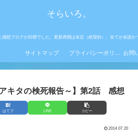
そらいろ。
に感想ブログが目標でした。更新再開は未定（絶望的）。全てが余談か
。
サイトマップ
プライバシーポリシー
アキタの検死報告～】第2話 感想
はてブ
LINE
コピー
2014.07.20