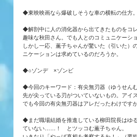
◆東映映画なら爆破しそうな車の横転の仕方
◆解剖中に人の消化器から出てきたものをコ
趣味な秋田さん。でも人とのコミュニケーシ
しかし一応、薫子ちゃんが驚いた（引いた）
ニケーションは求めているのだろうか。
◆○ゾンデ ×ゾンビ
◆今回のキーワード：有尖無刃器（ゆうせん
先が尖っている刃がついていないもの。アイ
でも今回の有尖無刃器はアレだったわけです
◆まだ職場結婚を推進している柳田院長はゆ
ていない……！ とツッコむ薫子ちゃん。
いきなり「やっぱ真相を考察するわ！」（要