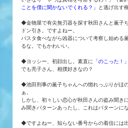
ことを僕に聞かないでくれる？」
と逃げ出す
◆金物屋で有尖無刃器を探す秋田さんと薫子
ドン引き。ですよねー。
パスタ食べながら凶器について考察し始める
るな。でもかわいい。
◆ヨッシー、初顔出し。素直に
「のこった！
でも亮子さん、相撲好きなの？
◆池田刑事の薫子ちゃんへの惚れっぷりがほ
ぁ。
しかし、初々しい恋心が秋田さんの盗み聞き
み聞きパターンあったし、これはパターンに
◆ですよねー、知らない番号からの着信には