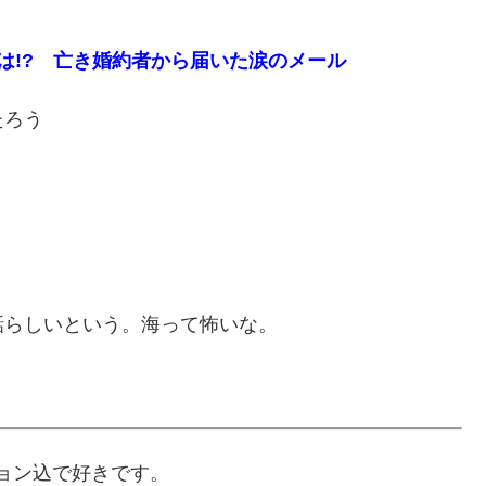
とは!? 亡き婚約者から届いた涙のメール
たろう
話らしいという。海って怖いな。
ョン込で好きです。