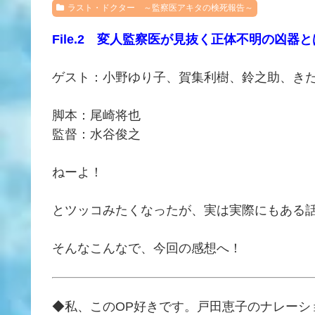
ラスト・ドクター ～監察医アキタの検死報告～
File.2 変人監察医が見抜く正体不明の凶器
ゲスト：小野ゆり子、賀集利樹、鈴之助、き
脚本：尾崎将也
監督：水谷俊之
ねーよ！
とツッコみたくなったが、実は実際にもある
そんなこんなで、今回の感想へ！
◆私、このOP好きです。戸田恵子のナレーシ