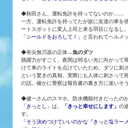
◆秋田さん、運転免許を持ってないのか……
一方、運転免許を持ってたが故に友達の車を
ートスポットに変人上司と来る羽目になるし
「シールドをおろして！」
と言われてヘルメ
◆有尖無刃器の正体→
魚のダツ
跳躍力がすごく、夜間は明るい光に向かって
けて車のライトを点けていたため、ダツに刺
という驚きの真相。実際にも人体に刺さって
の話。確かに警察は報告書の書き方に迷いそ
◆健一さんのスマホ、防水機能付きだったのかな？
「きっとし」
は、
「きっと幸せにします」
の
す。
「そう決めつけていいのかな『きっと塩ラー