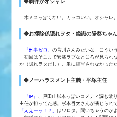
◆劇伴がオシャレ
木ミスっぽくない。カッコいい。オシャレ
◆お掃除係隠れヲタ・鑑識の陽葵ちゃ
『刑事ゼロ』
の背川さんみたいな。こうい
初回はそこまで安洛ラブなところが見られな
か（隠れヲタだし）、単に描写されなかった
◆ノーハラスメント主義・平塚主任
『IP』
、戸田山脚本っぽいコメディ調も散
主任が担ってた感。杉本哲太さんが演じられ
「ええーっ！？」
はワロタ。聞いちゃうのか