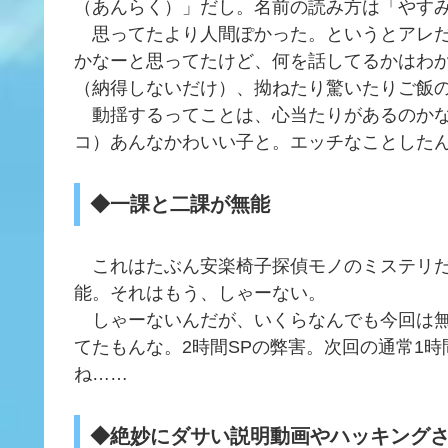
（あんらく）」だし。名前の読み方は「やす
思ってたより人間ぽかった。というとアレだ
かなーと思ってたけど、何を話してるかはわ
（納得しないだけ）、拗ねたり驚いたりご飯
動揺するってことは、心当たりがあるのか
コ）あんなかわいい子と。エッチなことした
◆一課と二課が無能
これはたぶん安楽椅子探偵モノのミステリだ
能。それはもう、しゃーない。
しゃーないんだが、いくらなんでも今回は無
てたもんな。2時間SPの弊害。次回の通常1
ね……
◆絶妙にダサい説明動画やハッキング