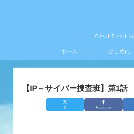
好きなドラマを中心
ホーム
はじめに
【IP～サイバー捜査班】第1話
X
Facebook