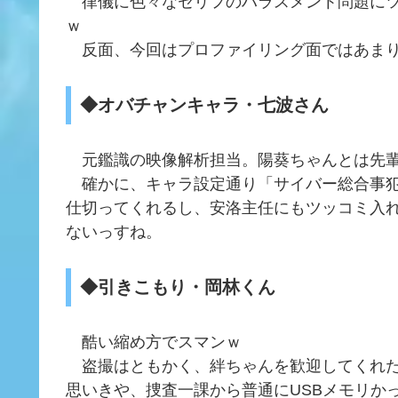
律儀に色々なセリフのハラスメント問題にツ
ｗ
反面、今回はプロファイリング面ではあまり
◆オバチャンキャラ・七波さん
元鑑識の映像解析担当。陽葵ちゃんとは先
確かに、キャラ設定通り「サイバー総合事犯
仕切ってくれるし、安洛主任にもツッコミ入
ないっすね。
◆引きこもり・岡林くん
酷い縮め方でスマンｗ
盗撮はともかく、絆ちゃんを歓迎してくれた
思いきや、捜査一課から普通にUSBメモリか