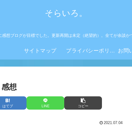
そらいろ。
に感想ブログが目標でした。更新再開は未定（絶望的）。全てが余談か
。
サイトマップ
プライバシーポリシー
 感想
はてブ
LINE
コピー
2021.07.04