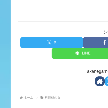
シ
X
LINE
akaneg
ホーム
科捜研の女