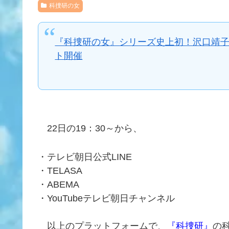
科捜研の女
『科捜研の女』シリーズ史上初！沢口靖
ト開催
22日の19：30～から、
・テレビ朝日公式LINE
・TELASA
・ABEMA
・YouTubeテレビ朝日チャンネル
以上のプラットフォームで、
『科捜研』
の