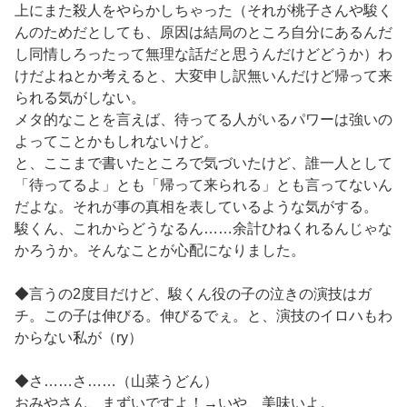
上にまた殺人をやらかしちゃった（それが桃子さんや駿く
んのためだとしても、原因は結局のところ自分にあるんだ
し同情しろったって無理な話だと思うんだけどどうか）わ
けだよねとか考えると、大変申し訳無いんだけど帰って来
られる気がしない。
メタ的なことを言えば、待ってる人がいるパワーは強いの
よってことかもしれないけど。
と、ここまで書いたところで気づいたけど、誰一人として
「待ってるよ」とも「帰って来られる」とも言ってないん
だよな。それが事の真相を表しているような気がする。
駿くん、これからどうなるん……余計ひねくれるんじゃな
かろうか。そんなことが心配になりました。
◆言うの2度目だけど、駿くん役の子の泣きの演技はガ
チ。この子は伸びる。伸びるでぇ。と、演技のイロハもわ
からない私が（ry）
◆さ……さ……（山菜うどん）
おみやさん、まずいですよ！→いや、美味いよ。