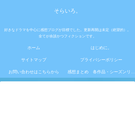
そらいろ。
好きなドラマを中心に感想ブログが目標でした。更新再開は未定（絶望的）。
全てが余談かつフィクションです。
ホーム
はじめに。
サイトマップ
プライバシーポリシー
お問い合わせはこちらから
感想まとめ 各作品・シーズンリンク集