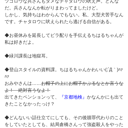
ツゴロウな兵さんもダメなチャタロウの吠え声。どんな
だ。兵さんなんか転がりまわってましたけど。
しかし、気持ちはわからんでもない。私、大型犬苦手なん
です。チャタロウに吠えられたら逃げる自信がある。
◆お昼休みを延長してビラ配りを手伝えるちはるちゃんが
私は好きだよ。
◆緑川課長は地獄耳。
◆登山スタイルの資料課。ちはるちゃんかわいい(;´Д｀)ﾊｧ
ﾊｧ
おみやさんは……
お帽子の上にお帽子かぶるなとか言うな
よ！ 絶対言うなよ！
出てきたペンションって、
『京都地検』
かなんかにも出て
きたことなかったっけ？
◆どんないい話仕立てにしても、その後贖罪代わりのこと
をしていたとしても、結局倉橋さんって強盗殺人をやった