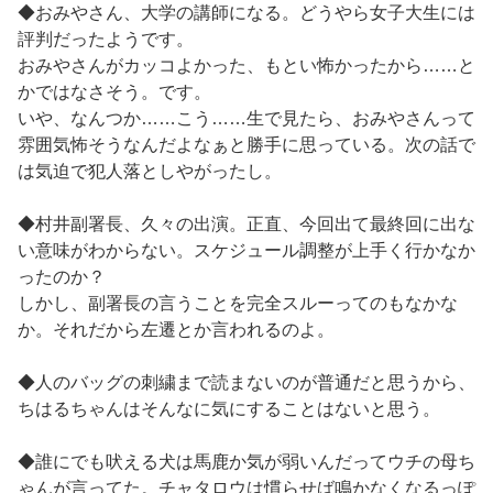
◆おみやさん、大学の講師になる。どうやら女子大生には
評判だったようです。
おみやさんがカッコよかった、もとい怖かったから……と
かではなさそう。です。
いや、なんつか……こう……生で見たら、おみやさんって
雰囲気怖そうなんだよなぁと勝手に思っている。次の話で
は気迫で犯人落としやがったし。
◆村井副署長、久々の出演。正直、今回出て最終回に出な
い意味がわからない。スケジュール調整が上手く行かなか
ったのか？
しかし、副署長の言うことを完全スルーってのもなかな
か。それだから左遷とか言われるのよ。
◆人のバッグの刺繍まで読まないのが普通だと思うから、
ちはるちゃんはそんなに気にすることはないと思う。
◆誰にでも吠える犬は馬鹿か気が弱いんだってウチの母ち
ゃんが言ってた。チャタロウは慣らせば鳴かなくなるっぽ