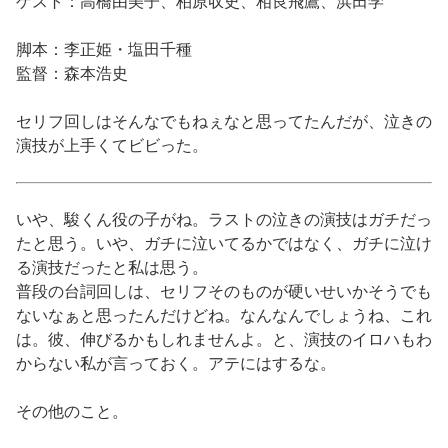
ゲスト：高橋由美子、柏原収史、相良飛鷹、浜田学
脚本：李正姫・塩田千種
監督：森本浩史
セリフ回しはそんなでもねぇなと思ってたんだが、泣きの
演技が上手くてビビった。
いや、駿くん役の子がね。ラストの泣きの演技はガチだっ
たと思う。いや、ガチに泣いてるかではなく、ガチに泣け
る演技だったと私は思う。
普段の台詞回しは、セリフそのものが硬いせいかそうでも
ないなぁと思ったんだけどね。なんなんでしょうね、これ
は。彼、伸びるかもしれませんよ。と、演技のイロハもわ
からない私が言っておく。アテにはするな。
その他のこと。